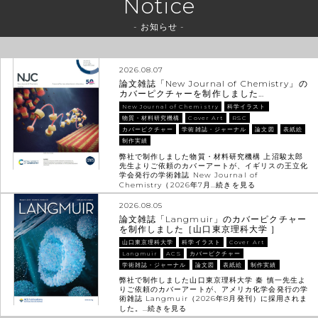
Notice
- お知らせ -
2026.08.07
論文雑誌「New Journal of Chemistry」の
カバーピクチャーを制作しました…
New Journal of Chemistry
科学イラスト
物質・材料研究機構
Cover Art
RSC
カバーピクチャー
学術雑誌・ジャーナル
論文図
表紙絵
制作実績
弊社で制作しました物質・材料研究機構 上沼駿太郎
先生よりご依頼のカバーアートが、イギリスの王立化
学会発行の学術雑誌 New Journal of
Chemistry（2026年7月…
続きを見る
2026.08.05
論文雑誌「Langmuir」のカバーピクチャー
を制作しました［山口東京理科大学 ］
山口東京理科大学
科学イラスト
Cover Art
Langmuir
ACS
カバーピクチャー
学術雑誌・ジャーナル
論文図
表紙絵
制作実績
弊社で制作しました山口東京理科大学 秦 慎一先生よ
りご依頼のカバーアートが、アメリカ化学会発行の学
術雑誌 Langmuir（2026年8月発刊）に採用されま
した。…
続きを見る