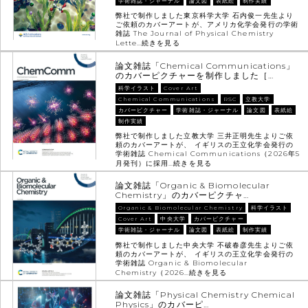
学術雑誌・ジャーナル
論文図
表紙絵
制作実績
弊社で制作しました東京科学大学 石内俊一先生より
ご依頼のカバーアートが、アメリカ化学会発行の学術
雑誌 The Journal of Physical Chemistry
Lette…
続きを見る
論文雑誌「Chemical Communications」
のカバーピクチャーを制作しました［…
科学イラスト
Cover Art
Chemical Communications
RSC
立教大学
カバーピクチャー
学術雑誌・ジャーナル
論文図
表紙絵
制作実績
弊社で制作しました立教大学 三井正明先生よりご依
頼のカバーアートが、 イギリスの王立化学会発行の
学術雑誌 Chemical Communications（2026年5
月発刊）に採用…
続きを見る
論文雑誌「Organic & Biomolecular
Chemistry」のカバーピクチャ…
Organic & Biomolecular Chemistry
科学イラスト
Cover Art
中央大学
カバーピクチャー
学術雑誌・ジャーナル
論文図
表紙絵
制作実績
弊社で制作しました中央大学 不破春彦先生よりご依
頼のカバーアートが、 イギリスの王立化学会発行の
学術雑誌 Organic & Biomolecular
Chemistry（2026…
続きを見る
論文雑誌「Physical Chemistry Chemical
Physics」のカバーピ…