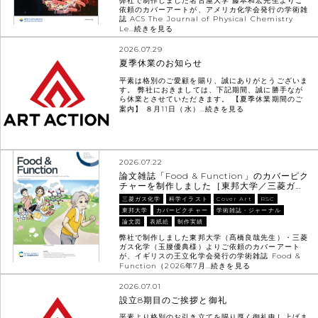
弊社で制作しました名古屋大学 藤本和宏先生よりご
依頼のカバーアートが、アメリカ化学会発行の学術雑
誌 ACS The Journal of Physical Chemistry
Le…
続きを見る
2026.07.29
夏季休業のお知らせ
平素は格別のご愛顧を賜り、誠にありがとうございま
す。 弊社におきましては、下記期間、誠に勝手なが
ら休業とさせていただきます。 【夏季休業期間のご
案内】 ８月11日（水）…
続きを見る
2026.07.22
論文雑誌「Food & Function」のカバーピク
チャーを制作しました［東邦大学／三菱ガ…
三菱ガス化学
科学イラスト
Cover Art
RSC
東邦大学
カバーピクチャー
学術雑誌・ジャーナル
論文図
表紙絵
制作実績
弊社で制作しました東邦大学（髙橋良哉先生）・三菱
ガス化学（玉腰優典様）よりご依頼のカバーアート
が、イギリスの王立化学会発行の学術雑誌 Food &
Function（2026年7月…
続きを見る
2026.07.01
設立8期目のご挨拶と御礼
平素より格別のお引き立てを賜り厚く御礼申し上げま