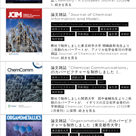
誌 Chemistry – A European Journal（2026年
5…
続きを見る
論文雑誌「Journal of Chemical
Information and Model…
Journal of Chemical Information and Modeling
科学イラスト
Cover Art
ACS
東京科学大学
カバーピクチャー
学術雑誌・ジャーナル
論文図
表紙絵
制作実績
弊社で制作しました東京科学大学 関嶋政和先生より
ご依頼のカバーアートが、アメリカ化学会発行の学術
雑誌 Journal of Chemical Information and
Mod…
続きを見る
論文雑誌「Chemical Communications」
のカバーピクチャーを制作しました［…
科学イラスト
関西大学
Cover Art
Chemical Communications
RSC
カバーピクチャー
学術雑誌・ジャーナル
論文図
表紙絵
制作実績
弊社で制作しました関西大学 田中俊輔先生よりご依
頼のカバーアートが、 イギリスの王立化学会発行の
学術雑誌 Chemical Communications（2026年
2月発刊）に採用…
続きを見る
論文雑誌「Organometallics」のカバーピク
チャーを制作しました［東京都市大学］
東京都市大学
Organometallics
科学イラスト
Cover Art
ACS
カバーピクチャー