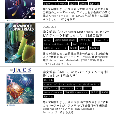
学術雑誌・ジャーナル
論文図
表紙絵
制作実績
弊社で制作しました東京都市大学 金友拓哉先生より
ご依頼のカバーアートが、アメリカ化学会発行の学術
雑誌 Organometallics（2026年3月発刊）に採用
されました。…
続きを見る
2026.05.31
論文雑誌「Advanced Materials」のカバー
ピクチャーを制作しました［日産自動車…
Wikey
日産自動車株式会社
科学イラスト
Cover Art
Advanced Materials
カバーピクチャー
学術雑誌・ジャーナル
論文図
表紙絵
制作実績
弊社で制作しました日産自動車株式会社 川口俊介様
よりご依頼のカバーアートが、 Wiley社発行の学術
雑誌 Advanced Materials（2026年3月発刊）
Front Co…
続きを見る
論文雑誌「JACS」のカバーピクチャーを制
作しました［岡山大学］
岡山大学
Journal of the American Chemical Society
科学イラスト
Cover Art
ACS
JACS
カバーピクチャー
学術雑誌・ジャーナル
論文図
表紙絵
制作実績
弊社で制作しました岡山大学 山方啓先生よりご依頼
のカバーアートが、アメリカ化学会発行の学術雑誌
Journal of the American Chemical
Society（2…
続きを見る