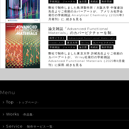
学術雑誌・ジャーナル
論文図
表紙絵
制作実績
弊社で制作しました島津製作所 / 大阪大学 中塚遼治
先生よりご依頼のカバーアートが、 アメリカ化学会
発行の学術雑誌 Analytical Chemistry（2026年3
月発刊）に…
続きを見る
論文雑誌「Advanced Functional
Materials」のカバーピクチャーを制…
科学イラスト
Advanced Functional Materials
Cover Art
東京大学
Wiley
カバーピクチャー
学術雑誌・ジャーナル
論文図
表紙絵
制作実績
弊社で制作しました東京大学 許斌先生よりご依頼の
カバーアートが、 Wiley社発行の学術雑誌
Advanced Functional Materials（2025年8月発
刊）に採用…
続きを見る
Menu
Top
-トップページ-
Works
-作品集-
Service
-制作サービス一覧-