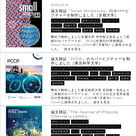
2026.07.31
論文雑誌「Small Structures」のカバーピ
クチャーを制作しました［京都大学］
Small Structures
科学イラスト
Cover Art
Wiley
京都大学
カバーピクチャー
学術雑誌・ジャーナル
論文図
表紙絵
制作実績
弊社で制作しました京都大学 竹中幹人先生よりご依
頼のカバーアートが、 Wiley社発行の学術雑誌
Small Structures（2026年7月発刊）に採用されま
した。 …
続きを見る
論文雑誌「PCCP」のカバーピクチャーを制
作しました［東京科学大学］
Physical Chemistry Chemical Physics
科学イラスト
Cover Art
RSC
PCCP
東京科学大学
カバーピクチャー
学術雑誌・ジャーナル
論文図
表紙絵
制作実績
弊社で制作しました東京科学大学 石内俊一先生より
ご依頼のカバーアートが、 イギリスの王立化学会発
行の学術雑誌 PCCP（2026年7月発刊）Front
Coverに採用されました。…
続きを見る
論文雑誌「The Journal of Physical
Chemistry Letters…
科学イラスト
Cover Art
The Journal of Physical Chemistry Letters
理化学研究所
ACS
カバーピクチャー