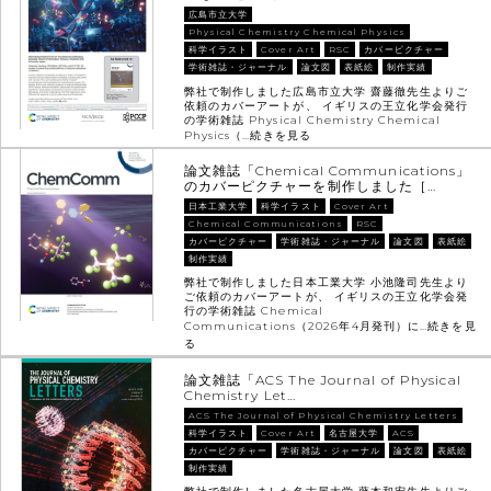
広島市立大学
Physical Chemistry Chemical Physics
科学イラスト
Cover Art
RSC
カバーピクチャー
学術雑誌・ジャーナル
論文図
表紙絵
制作実績
弊社で制作しました広島市立大学 齋藤徹先生よりご
依頼のカバーアートが、 イギリスの王立化学会発行
の学術雑誌 Physical Chemistry Chemical
Physics（…
続きを見る
論文雑誌「Chemical Communications」
のカバーピクチャーを制作しました［…
日本工業大学
科学イラスト
Cover Art
Chemical Communications
RSC
カバーピクチャー
学術雑誌・ジャーナル
論文図
表紙絵
制作実績
弊社で制作しました日本工業大学 小池隆司先生より
ご依頼のカバーアートが、 イギリスの王立化学会発
行の学術雑誌 Chemical
Communications（2026年4月発刊）に…
続きを見
る
論文雑誌「ACS The Journal of Physical
Chemistry Let…
ACS The Journal of Physical Chemistry Letters
科学イラスト
Cover Art
名古屋大学
ACS
カバーピクチャー
学術雑誌・ジャーナル
論文図
表紙絵
制作実績