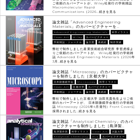
ご依頼のカバーアートが、Wiley社発行の学術雑誌
Macromolecular Rapid
Communications（2026…
続きを見る
論文雑誌「Advanced Engineering
Materials」のカバーピクチャーを…
Advanced Engineering Materials
科学イラスト
Cover Art
Wiley
カバーピクチャー
学術雑誌・ジャーナル
論文図
表紙絵
制作実績
弊社で制作しました産業技術総合研究所 李哲虎様よ
りご依頼のカバーアートが、 Wiley社発行の学術雑
誌 Advanced Engineering Materials（2026年
3月…
続きを見る
論文雑誌「Microscopy」のカバーピクチャ
ーを制作しました［京都大学］
日本顕微鏡学会
Microscopy
科学イラスト
Cover Art
京都大学
カバーピクチャー
学術雑誌・ジャーナル
論文図
表紙絵
制作実績
弊社で制作しました京都大学 治田充貴先生よりご依
頼のカバーアートが、 日本顕微鏡学会発行の学術雑
誌 Microscopy（2026年4月発刊）Front Coverに
採用されました…
続きを見る
論文雑誌「Analytical Chemistry」のカバ
ーピクチャーを制作しました［島津製…
島津製作所
科学イラスト
Cover Art
大阪大学
Analytical Chemistry
ACS
カバーピクチャー