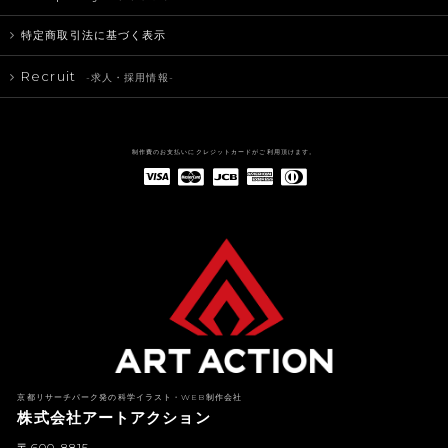
特定商取引法に基づく表示
Recruit
-求人・採用情報-
制作費のお支払いにクレジットカードがご利用頂けます。
American Express(アメリカン・エキスプレス)
Diners Club(ダイナース クラブ)
京都リサーチパーク発の科学イラスト・WEB制作会社
株式会社アートアクション
〒600-8815