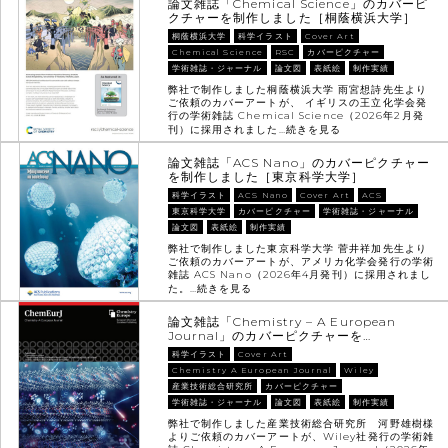
論文雑誌「Chemical Science」のカバーピ
クチャーを制作しました［桐蔭横浜大学］
桐蔭横浜大学
科学イラスト
Cover Art
Chemical Science
RSC
カバーピクチャー
学術雑誌・ジャーナル
論文図
表紙絵
制作実績
弊社で制作しました桐蔭横浜大学 雨宮想詩先生より
ご依頼のカバーアートが、 イギリスの王立化学会発
行の学術雑誌 Chemical Science（2026年2月発
刊）に採用されました…
続きを見る
論文雑誌「ACS Nano」のカバーピクチャー
を制作しました［東京科学大学］
科学イラスト
ACS Nano
Cover Art
ACS
東京科学大学
カバーピクチャー
学術雑誌・ジャーナル
論文図
表紙絵
制作実績
弊社で制作しました東京科学大学 菅井祥加先生より
ご依頼のカバーアートが、アメリカ化学会発行の学術
雑誌 ACS Nano（2026年4月発刊）に採用されまし
た。…
続きを見る
論文雑誌「Chemistry – A European
Journal」のカバーピクチャーを…
科学イラスト
Cover Art
Chemistry A European Journal
Wiley
産業技術総合研究所
カバーピクチャー
学術雑誌・ジャーナル
論文図
表紙絵
制作実績
弊社で制作しました産業技術総合研究所 河野雄樹様
よりご依頼のカバーアートが、Wiley社発行の学術雑