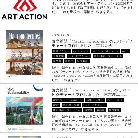
す。 この度、株式会社アートアクションは2026年7
月1日をもちまして設立8期目を迎えることができまし
た。 これも皆様のご厚情と…
続きを見る
2026.06.30
論文雑誌「Macromolecules」のカバーピク
チャーを制作しました［京都大学］
科学イラスト
Cover Art
Macromolecules
ACS
京都大学
カバーピクチャー
学術雑誌・ジャーナル
論文図
表紙絵
制作実績
弊社で制作しました京都大学 西川剛先生よりご依頼
のカバーアートが、アメリカ化学会発行の学術雑誌
Macromolecules（2026年5月発刊）に採用されま
した。…
続きを見る
論文雑誌「RSC Sustainability」のカバー
ピクチャーを制作しました［東京農工大…
RSC Sustainability
科学イラスト
Cover Art
RSC
東京農工大学
カバーピクチャー
学術雑誌・ジャーナル
論文図
表紙絵
制作実績
弊社で制作しました東京農工大学 岡田洋平先生より
ご依頼のカバーアートが、 イギリスの王立化学会発
行の学術雑誌 RSC Sustainability（2026年4月発
刊）に採用されま…
続きを見る