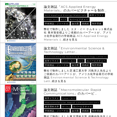
論文雑誌「ACS Applied Energy
Materials」のカバーピクチャーを制作…
ACS Applied Energy Materials
科学イラスト
Cover Art
ACS
カバーピクチャー
学術雑誌・ジャーナル
論文図
表紙絵
制作実績
弊社で制作しました エヌ・イー ケムキャット株式会
社 青木智史様よりご依頼のカバーアートが、アメリ
カ化学会発行の学術雑誌 ACS Applied Energy
Materials（…
続きを見る
論文雑誌「Environmental Science &
Technology Letter…
Environmental Science & Technology Letters
科学イラスト
Cover Art
ACS
カバーピクチャー
学術雑誌・ジャーナル
論文図
表紙絵
制作実績
弊社で制作しました芝浦工業大学 川島洋人先生より
ご依頼のカバーアートが、アメリカ化学会発行の学術
雑誌 Environmental Science & Technology
Lett…
続きを見る
論文雑誌「Macromolecular Rapid
Communications」のカバーピ…
科学イラスト
Cover Art
Macromolecular Rapid Communications
東京理科大学
Wiley
カバーピクチャー
学術雑誌・ジャーナル
論文図
表紙絵
制作実績
弊社で制作しました東京理科大学 伊藤由快先生より