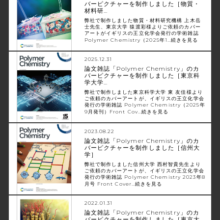
バーピクチャーを制作しました［物質・
材料研…
弊社で制作しました物質・材料研究機構 上木岳
士先生、東京大学 猿渡彩様よりご依頼のカバー
アートがイギリスの王立化学会発行の学術雑誌
Polymer Chemistry（2025年1…
続きを見る
2025.12.31
論文雑誌「Polymer Chemistry」のカ
バーピクチャーを制作しました［東京科
学大学…
弊社で制作しました東京科学大学 東 友佳様より
ご依頼のカバーアートが、イギリスの王立化学会
発行の学術雑誌 Polymer Chemistry（2025年
9月発刊）Front Cov…
続きを見る
2023.08.22
論文雑誌「Polymer Chemistry」のカ
バーピクチャーを制作しました［信州大
学］
弊社で制作しました信州大学 西村智貴先生より
ご依頼のカバーアートが、イギリスの王立化学会
発行の学術雑誌 Polymer Chemistry 2023年8
月号 Front Cover…
続きを見る
2022.01.31
論文雑誌「Polymer Chemistry」のカ
バーピクチャーを制作しました［東京大