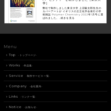
学］
弊社で制作しました東京大学 上沼駿太郎先生の
カバーアートが イギリスの王立化学会発行の学
術雑誌 Polymer Chemistry 2022年1月号に選
ばれました。…
続きを見る
Menu
Top
-トップページ-
Works
-作品集-
Service
-制作サービス一覧-
Company
-会社案内-
Links
-リンク一覧-
Notice
-お知らせ-