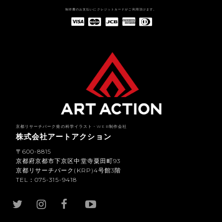
制作費のお支払いにクレジットカードがご利用頂けます。
American Express(アメリカン・エキスプレス)
Diners Club(ダイナース クラブ)
京都リサーチパーク発の科学イラスト・WEB制作会社
株式会社アートアクション
〒600-8815
京都府京都市下京区中堂寺粟田町93
京都リサーチパーク(KRP)4号館3階
TEL：075-315-9418
YouTub
e