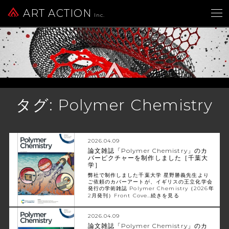
ART ACTION
Inc.
タグ:
Polymer Chemistry
2026.04.09
論文雑誌「Polymer Chemistry」のカ
バーピクチャーを制作しました［千葉大
学］
弊社で制作しました千葉大学 星野勝義先生より
ご依頼のカバーアートが、イギリスの王立化学会
発行の学術雑誌 Polymer Chemistry（2026年
2月発刊）Front Cove…
続きを見る
2026.04.09
論文雑誌「Polymer Chemistry」のカ