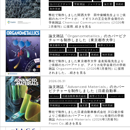
カバーピクチャー
学術雑誌・ジャーナル
論文図
表紙絵
制作実績
弊社で制作しました関西大学 田中俊輔先生よりご依
頼のカバーアートが、 イギリスの王立化学会発行の
学術雑誌 Chemical Communications（2026年
2月発刊）に採用…
続きを見る
論文雑誌「Organometallics」のカバーピク
チャーを制作しました［東京都市大学］
東京都市大学
Organometallics
科学イラスト
Cover Art
ACS
カバーピクチャー
学術雑誌・ジャーナル
論文図
表紙絵
制作実績
弊社で制作しました東京都市大学 金友拓哉先生より
ご依頼のカバーアートが、アメリカ化学会発行の学術
雑誌 Organometallics（2026年3月発刊）に採用
されました。…
続きを見る
2026.05.31
論文雑誌「Advanced Materials」のカバー
ピクチャーを制作しました［日産自動車…
Wikey
日産自動車株式会社
科学イラスト
Cover Art
Advanced Materials
カバーピクチャー
学術雑誌・ジャーナル
論文図
表紙絵
制作実績
弊社で制作しました日産自動車株式会社 川口俊介様
よりご依頼のカバーアートが、 Wiley社発行の学術
雑誌 Advanced Materials（2026年3月発刊）
Front Co…
続きを見る