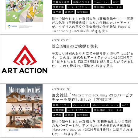
三菱ガス化学
科学イラスト
Cover Art
RSC
東邦大学
カバーピクチャー
学術雑誌・ジャーナル
論文図
表紙絵
制作実績
弊社で制作しました東邦大学（髙橋良哉先生）・三菱
ガス化学（玉腰優典様）よりご依頼のカバーアート
が、イギリスの王立化学会発行の学術雑誌 Food &
Function（2026年7月…
続きを見る
2026.07.01
設立8期目のご挨拶と御礼
平素より格別のお引き立てを賜り厚く御礼申し上げま
す。 この度、株式会社アートアクションは2026年7
月1日をもちまして設立8期目を迎えることができまし
た。 これも皆様のご厚情と…
続きを見る
2026.06.30
論文雑誌「Macromolecules」のカバーピク
チャーを制作しました［京都大学］
科学イラスト
Cover Art
Macromolecules
ACS
京都大学
カバーピクチャー
学術雑誌・ジャーナル
論文図
表紙絵
制作実績
弊社で制作しました京都大学 西川剛先生よりご依頼
のカバーアートが、アメリカ化学会発行の学術雑誌
Macromolecules（2026年5月発刊）に採用されま
した。…
続きを見る