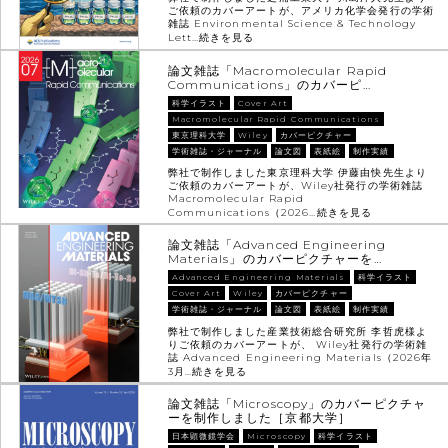
ご依頼のカバーアートが、アメリカ化学会発行の学術
雑誌 Environmental Science & Technology
Lett…
続きを見る
論文雑誌「Macromolecular Rapid
Communications」のカバーピ…
科学イラスト
Cover Art
Macromolecular Rapid Communications
東京理科大学
Wiley
カバーピクチャー
学術雑誌・ジャーナル
論文図
表紙絵
制作実績
弊社で制作しました東京理科大学 伊藤由快先生より
ご依頼のカバーアートが、Wiley社発行の学術雑誌
Macromolecular Rapid
Communications（2026…
続きを見る
論文雑誌「Advanced Engineering
Materials」のカバーピクチャーを…
Advanced Engineering Materials
科学イラスト
Cover Art
Wiley
カバーピクチャー
学術雑誌・ジャーナル
論文図
表紙絵
制作実績
弊社で制作しました産業技術総合研究所 李哲虎様よ
りご依頼のカバーアートが、 Wiley社発行の学術雑
誌 Advanced Engineering Materials（2026年
3月…
続きを見る
論文雑誌「Microscopy」のカバーピクチャ
ーを制作しました［京都大学］
日本顕微鏡学会
Microscopy
科学イラスト