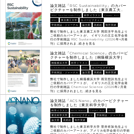
論文雑誌「RSC Sustainability」のカバー
ピクチャーを制作しました［東京農工大…
RSC Sustainability
科学イラスト
Cover Art
RSC
東京農工大学
カバーピクチャー
学術雑誌・ジャーナル
論文図
表紙絵
制作実績
弊社で制作しました東京農工大学 岡田洋平先生より
ご依頼のカバーアートが、 イギリスの王立化学会発
行の学術雑誌 RSC Sustainability（2026年4月発
刊）に採用されま…
続きを見る
論文雑誌「Chemical Science」のカバーピ
クチャーを制作しました［桐蔭横浜大学］
桐蔭横浜大学
科学イラスト
Cover Art
Chemical Science
RSC
カバーピクチャー
学術雑誌・ジャーナル
論文図
表紙絵
制作実績
弊社で制作しました桐蔭横浜大学 雨宮想詩先生より
ご依頼のカバーアートが、 イギリスの王立化学会発
行の学術雑誌 Chemical Science（2026年2月発
刊）に採用されました…
続きを見る
論文雑誌「ACS Nano」のカバーピクチャー
を制作しました［東京科学大学］
科学イラスト
ACS Nano
Cover Art
ACS
東京科学大学
カバーピクチャー
学術雑誌・ジャーナル
論文図
表紙絵
制作実績
弊社で制作しました東京科学大学 菅井祥加先生より
ご依頼のカバーアートが、アメリカ化学会発行の学術