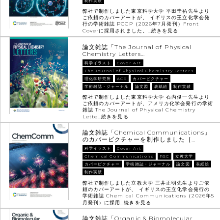
制作実績
弊社で制作しました東京科学大学 平田圭祐先生より
ご依頼のカバーアートが、 イギリスの王立化学会発
行の学術雑誌 PCCP（2026年7月発刊）Front
Coverに採用されました。…
続きを見る
論文雑誌「The Journal of Physical
Chemistry Letters…
科学イラスト
Cover Art
The Journal of Physical Chemistry Letters
理化学研究所
ACS
カバーピクチャー
学術雑誌・ジャーナル
論文図
表紙絵
制作実績
弊社で制作しました東京科学大学 石内俊一先生より
ご依頼のカバーアートが、アメリカ化学会発行の学術
雑誌 The Journal of Physical Chemistry
Lette…
続きを見る
論文雑誌「Chemical Communications」
のカバーピクチャーを制作しました［…
科学イラスト
Cover Art
Chemical Communications
RSC
立教大学
カバーピクチャー
学術雑誌・ジャーナル
論文図
表紙絵
制作実績
弊社で制作しました立教大学 三井正明先生よりご依
頼のカバーアートが、 イギリスの王立化学会発行の
学術雑誌 Chemical Communications（2026年5
月発刊）に採用…
続きを見る
論文雑誌「Organic & Biomolecular