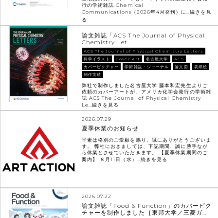
行の学術雑誌 Chemical
Communications（2026年4月発刊）に…
続きを見
る
論文雑誌「ACS The Journal of Physical
Chemistry Let…
ACS The Journal of Physical Chemistry Letters
科学イラスト
Cover Art
名古屋大学
ACS
カバーピクチャー
学術雑誌・ジャーナル
論文図
表紙絵
制作実績
弊社で制作しました名古屋大学 藤本和宏先生よりご
依頼のカバーアートが、アメリカ化学会発行の学術雑
誌 ACS The Journal of Physical Chemistry
Le…
続きを見る
2026.07.29
夏季休業のお知らせ
平素は格別のご愛顧を賜り、誠にありがとうございま
す。 弊社におきましては、下記期間、誠に勝手なが
ら休業とさせていただきます。 【夏季休業期間のご
案内】 ８月11日（水）…
続きを見る
2026.07.22
論文雑誌「Food & Function」のカバーピク
チャーを制作しました［東邦大学／三菱ガ…