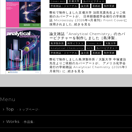
Cover Art
京都大学
カバーピクチャー
学術雑誌・ジャーナル
論文図
表紙絵
制作実績
弊社で制作しました京都大学 治田充貴先生よりご依
頼のカバーアートが、 日本顕微鏡学会発行の学術雑
誌 Microscopy（2026年4月発刊）Front Coverに
採用されました…
続きを見る
論文雑誌「Analytical Chemistry」のカバ
ーピクチャーを制作しました［島津製…
島津製作所
科学イラスト
Cover Art
大阪大学
Analytical Chemistry
ACS
カバーピクチャー
学術雑誌・ジャーナル
論文図
表紙絵
制作実績
弊社で制作しました島津製作所 / 大阪大学 中塚遼治
先生よりご依頼のカバーアートが、 アメリカ化学会
発行の学術雑誌 Analytical Chemistry（2026年3
月発刊）に…
続きを見る
Menu
Top
-トップページ-
Works
-作品集-