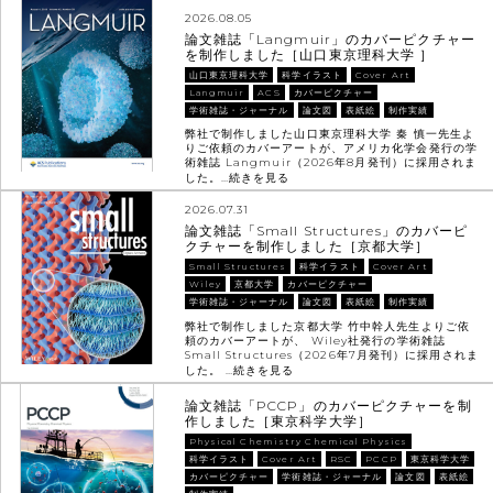
2026.08.05
論文雑誌「Langmuir」のカバーピクチャー
を制作しました［山口東京理科大学 ］
山口東京理科大学
科学イラスト
Cover Art
Langmuir
ACS
カバーピクチャー
学術雑誌・ジャーナル
論文図
表紙絵
制作実績
弊社で制作しました山口東京理科大学 秦 慎一先生よ
りご依頼のカバーアートが、アメリカ化学会発行の学
術雑誌 Langmuir（2026年8月発刊）に採用されま
した。…
続きを見る
2026.07.31
論文雑誌「Small Structures」のカバーピ
クチャーを制作しました［京都大学］
Small Structures
科学イラスト
Cover Art
Wiley
京都大学
カバーピクチャー
学術雑誌・ジャーナル
論文図
表紙絵
制作実績
弊社で制作しました京都大学 竹中幹人先生よりご依
頼のカバーアートが、 Wiley社発行の学術雑誌
Small Structures（2026年7月発刊）に採用されま
した。 …
続きを見る
論文雑誌「PCCP」のカバーピクチャーを制
作しました［東京科学大学］
Physical Chemistry Chemical Physics
科学イラスト
Cover Art
RSC
PCCP
東京科学大学
カバーピクチャー
学術雑誌・ジャーナル
論文図
表紙絵