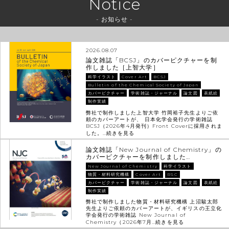
Notice
- お知らせ -
2026.08.07
論文雑誌「BCSJ」のカバーピクチャーを制
作しました［上智大学］
科学イラスト
Cover Art
BCSJ
Bulletin of the Chemical Society of Japan
カバーピクチャー
学術雑誌・ジャーナル
論文図
表紙絵
制作実績
弊社で制作しました上智大学 竹岡裕子先生よりご依
頼のカバーアートが、 日本化学会発行の学術雑誌
BCSJ（2026年4月発刊）Front Coverに採用されま
した。…
続きを見る
論文雑誌「New Journal of Chemistry」の
カバーピクチャーを制作しました…
New Journal of Chemistry
科学イラスト
物質・材料研究機構
Cover Art
RSC
カバーピクチャー
学術雑誌・ジャーナル
論文図
表紙絵
制作実績
弊社で制作しました物質・材料研究機構 上沼駿太郎
先生よりご依頼のカバーアートが、イギリスの王立化
学会発行の学術雑誌 New Journal of
Chemistry（2026年7月…
続きを見る