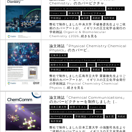
Chemistry」のカバーピクチャ…
Organic & Biomolecular Chemistry
科学イラスト
Cover Art
中央大学
カバーピクチャー
学術雑誌・ジャーナル
論文図
表紙絵
制作実績
弊社で制作しました中央大学 不破春彦先生よりご依
頼のカバーアートが、 イギリスの王立化学会発行の
学術雑誌 Organic & Biomolecular
Chemistry（2026…
続きを見る
論文雑誌「Physical Chemistry Chemical
Physics」のカバーピ…
広島市立大学
Physical Chemistry Chemical Physics
科学イラスト
Cover Art
RSC
カバーピクチャー
学術雑誌・ジャーナル
論文図
表紙絵
制作実績
弊社で制作しました広島市立大学 齋藤徹先生よりご
依頼のカバーアートが、 イギリスの王立化学会発行
の学術雑誌 Physical Chemistry Chemical
Physics（…
続きを見る
論文雑誌「Chemical Communications」
のカバーピクチャーを制作しました［…
日本工業大学
科学イラスト
Cover Art
Chemical Communications
RSC
カバーピクチャー
学術雑誌・ジャーナル
論文図
表紙絵
制作実績
弊社で制作しました日本工業大学 小池隆司先生より
ご依頼のカバーアートが、 イギリスの王立化学会発