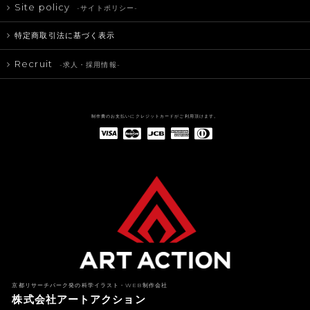
Site policy
-サイトポリシー-
特定商取引法に基づく表示
Recruit
-求人・採用情報-
制作費のお支払いにクレジットカードがご利用頂けます。
American Express(アメリカン・エキスプレス)
Diners Club(ダイナース クラブ)
京都リサーチパーク発の科学イラスト・WEB制作会社
株式会社アートアクション