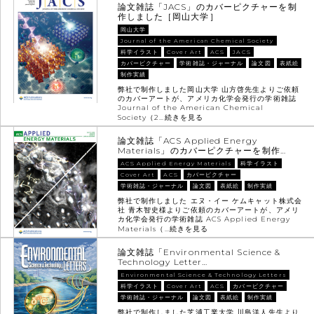
論文雑誌「JACS」のカバーピクチャーを制
作しました［岡山大学］
岡山大学
Journal of the American Chemical Society
科学イラスト
Cover Art
ACS
JACS
カバーピクチャー
学術雑誌・ジャーナル
論文図
表紙絵
制作実績
弊社で制作しました岡山大学 山方啓先生よりご依頼
のカバーアートが、アメリカ化学会発行の学術雑誌
Journal of the American Chemical
Society（2…
続きを見る
論文雑誌「ACS Applied Energy
Materials」のカバーピクチャーを制作…
ACS Applied Energy Materials
科学イラスト
Cover Art
ACS
カバーピクチャー
学術雑誌・ジャーナル
論文図
表紙絵
制作実績
弊社で制作しました エヌ・イー ケムキャット株式会
社 青木智史様よりご依頼のカバーアートが、アメリ
カ化学会発行の学術雑誌 ACS Applied Energy
Materials（…
続きを見る
論文雑誌「Environmental Science &
Technology Letter…
Environmental Science & Technology Letters
科学イラスト
Cover Art
ACS
カバーピクチャー
学術雑誌・ジャーナル
論文図
表紙絵
制作実績
弊社で制作しました芝浦工業大学 川島洋人先生より