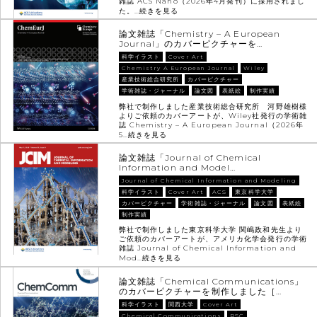
雑誌 ACS Nano（2026年4月発刊）に採用されまし
た。…
続きを見る
論文雑誌「Chemistry – A European
Journal」のカバーピクチャーを…
科学イラスト
Cover Art
Chemistry A European Journal
Wiley
産業技術総合研究所
カバーピクチャー
学術雑誌・ジャーナル
論文図
表紙絵
制作実績
弊社で制作しました産業技術総合研究所 河野雄樹様
よりご依頼のカバーアートが、Wiley社発行の学術雑
誌 Chemistry – A European Journal（2026年
5…
続きを見る
論文雑誌「Journal of Chemical
Information and Model…
Journal of Chemical Information and Modeling
科学イラスト
Cover Art
ACS
東京科学大学
カバーピクチャー
学術雑誌・ジャーナル
論文図
表紙絵
制作実績
弊社で制作しました東京科学大学 関嶋政和先生より
ご依頼のカバーアートが、アメリカ化学会発行の学術
雑誌 Journal of Chemical Information and
Mod…
続きを見る
論文雑誌「Chemical Communications」
のカバーピクチャーを制作しました［…
科学イラスト
関西大学
Cover Art
Chemical Communications
RSC