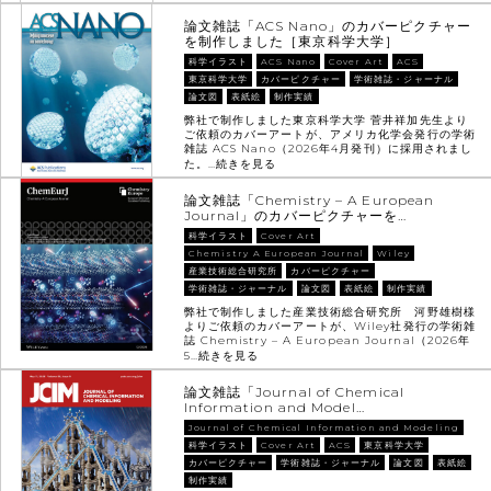
論文雑誌「ACS Nano」のカバーピクチャー
を制作しました［東京科学大学］
科学イラスト
ACS Nano
Cover Art
ACS
東京科学大学
カバーピクチャー
学術雑誌・ジャーナル
論文図
表紙絵
制作実績
弊社で制作しました東京科学大学 菅井祥加先生より
ご依頼のカバーアートが、アメリカ化学会発行の学術
雑誌 ACS Nano（2026年4月発刊）に採用されまし
た。…
続きを見る
論文雑誌「Chemistry – A European
Journal」のカバーピクチャーを…
科学イラスト
Cover Art
Chemistry A European Journal
Wiley
産業技術総合研究所
カバーピクチャー
学術雑誌・ジャーナル
論文図
表紙絵
制作実績
弊社で制作しました産業技術総合研究所 河野雄樹様
よりご依頼のカバーアートが、Wiley社発行の学術雑
誌 Chemistry – A European Journal（2026年
5…
続きを見る
論文雑誌「Journal of Chemical
Information and Model…
Journal of Chemical Information and Modeling
科学イラスト
Cover Art
ACS
東京科学大学
カバーピクチャー
学術雑誌・ジャーナル
論文図
表紙絵
制作実績