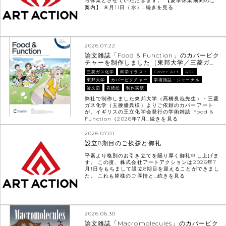
ら休業とさせていただきます。 【夏季休業期間のご
案内】 ８月11日（水）…
続きを見る
2026.07.22
論文雑誌「Food & Function」のカバーピク
チャーを制作しました［東邦大学／三菱ガ…
三菱ガス化学
科学イラスト
Cover Art
RSC
東邦大学
カバーピクチャー
学術雑誌・ジャーナル
論文図
表紙絵
制作実績
弊社で制作しました東邦大学（髙橋良哉先生）・三菱
ガス化学（玉腰優典様）よりご依頼のカバーアート
が、イギリスの王立化学会発行の学術雑誌 Food &
Function（2026年7月…
続きを見る
2026.07.01
設立8期目のご挨拶と御礼
平素より格別のお引き立てを賜り厚く御礼申し上げま
す。 この度、株式会社アートアクションは2026年7
月1日をもちまして設立8期目を迎えることができまし
た。 これも皆様のご厚情と…
続きを見る
2026.06.30
論文雑誌「Macromolecules」のカバーピク