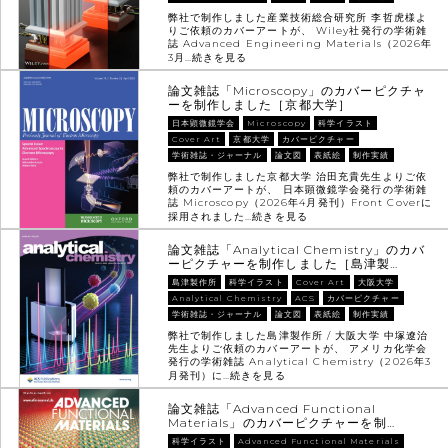
弊社で制作しました産業技術総合研究所 李哲虎様よ
りご依頼のカバーアートが、 Wiley社発行の学術雑
誌 Advanced Engineering Materials（2026年
3月…
続きを見る
論文雑誌「Microscopy」のカバーピクチャ
ーを制作しました［京都大学］
日本顕微鏡学会
Microscopy
科学イラスト
Cover Art
京都大学
カバーピクチャー
学術雑誌・ジャーナル
論文図
表紙絵
制作実績
弊社で制作しました京都大学 治田充貴先生よりご依
頼のカバーアートが、 日本顕微鏡学会発行の学術雑
誌 Microscopy（2026年4月発刊）Front Coverに
採用されました…
続きを見る
論文雑誌「Analytical Chemistry」のカバ
ーピクチャーを制作しました［島津製…
島津製作所
科学イラスト
Cover Art
大阪大学
Analytical Chemistry
ACS
カバーピクチャー
学術雑誌・ジャーナル
論文図
表紙絵
制作実績
弊社で制作しました島津製作所 / 大阪大学 中塚遼治
先生よりご依頼のカバーアートが、 アメリカ化学会
発行の学術雑誌 Analytical Chemistry（2026年3
月発刊）に…
続きを見る
論文雑誌「Advanced Functional
Materials」のカバーピクチャーを制…
科学イラスト
Advanced Functional Materials