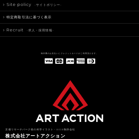
Site policy
-サイトポリシー-
特定商取引法に基づく表示
Recruit
-求人・採用情報-
制作費のお支払いにクレジットカードがご利用頂けます。
American Express(アメリカン・エキスプレス)
Diners Club(ダイナース クラブ)
京都リサーチパーク発の科学イラスト・WEB制作会社
株式会社アートアクション