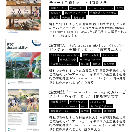
チャーを制作しました［京都大学］
科学イラスト
Cover Art
Macromolecules
ACS
京都大学
カバーピクチャー
学術雑誌・ジャーナル
論文図
表紙絵
制作実績
弊社で制作しました京都大学 西川剛先生よりご依頼
のカバーアートが、アメリカ化学会発行の学術雑誌
Macromolecules（2026年5月発刊）に採用されま
した。…
続きを見る
論文雑誌「RSC Sustainability」のカバー
ピクチャーを制作しました［東京農工大…
RSC Sustainability
科学イラスト
Cover Art
RSC
東京農工大学
カバーピクチャー
学術雑誌・ジャーナル
論文図
表紙絵
制作実績
弊社で制作しました東京農工大学 岡田洋平先生より
ご依頼のカバーアートが、 イギリスの王立化学会発
行の学術雑誌 RSC Sustainability（2026年4月発
刊）に採用されま…
続きを見る
論文雑誌「Chemical Science」のカバーピ
クチャーを制作しました［桐蔭横浜大学］
桐蔭横浜大学
科学イラスト
Cover Art
Chemical Science
RSC
カバーピクチャー
学術雑誌・ジャーナル
論文図
表紙絵
制作実績
弊社で制作しました桐蔭横浜大学 雨宮想詩先生より
ご依頼のカバーアートが、 イギリスの王立化学会発
行の学術雑誌 Chemical Science（2026年2月発
刊）に採用されました…
続きを見る