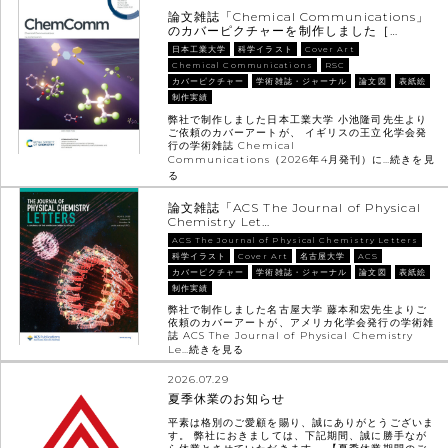
論文雑誌「Chemical Communications」
のカバーピクチャーを制作しました［…
日本工業大学
科学イラスト
Cover Art
Chemical Communications
RSC
カバーピクチャー
学術雑誌・ジャーナル
論文図
表紙絵
制作実績
弊社で制作しました日本工業大学 小池隆司先生より
ご依頼のカバーアートが、 イギリスの王立化学会発
行の学術雑誌 Chemical
Communications（2026年4月発刊）に…
続きを見
る
論文雑誌「ACS The Journal of Physical
Chemistry Let…
ACS The Journal of Physical Chemistry Letters
科学イラスト
Cover Art
名古屋大学
ACS
カバーピクチャー
学術雑誌・ジャーナル
論文図
表紙絵
制作実績
弊社で制作しました名古屋大学 藤本和宏先生よりご
依頼のカバーアートが、アメリカ化学会発行の学術雑
誌 ACS The Journal of Physical Chemistry
Le…
続きを見る
2026.07.29
夏季休業のお知らせ
平素は格別のご愛顧を賜り、誠にありがとうございま
す。 弊社におきましては、下記期間、誠に勝手なが