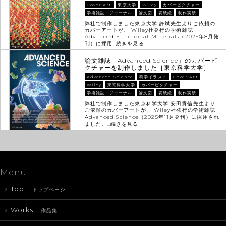
Cover Art
東京大学
Wiley
カバーピクチャー
学術雑誌・ジャーナル
論文図
表紙絵
制作実績
弊社で制作しました東京大学 許斌先生よりご依頼の
カバーアートが、 Wiley社発行の学術雑誌
Advanced Functional Materials（2025年8月発
刊）に採用…
続きを見る
論文雑誌「Advanced Science」のカバーピ
クチャーを制作しました［東京科学大学］
Advanced Science
科学イラスト
Cover Art
Wiley
東京科学大学
カバーピクチャー
学術雑誌・ジャーナル
論文図
表紙絵
制作実績
弊社で制作しました東京科学大学 安田貴信先生より
ご依頼のカバーアートが、 Wiley社発行の学術雑誌
Advanced Science（2025年11月発刊）に採用され
ました。…
続きを見る
Menu
Top
-トップページ-
Works
-作品集-