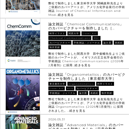
弊社で制作しました東京科学大学 関嶋政和先生より
ご依頼のカバーアートが、アメリカ化学会発行の学術
雑誌 Journal of Chemical Information and
Mod…
続きを見る
論文雑誌「Chemical Communications」
のカバーピクチャーを制作しました［…
科学イラスト
関西大学
Cover Art
Chemical Communications
RSC
カバーピクチャー
学術雑誌・ジャーナル
論文図
表紙絵
制作実績
弊社で制作しました関西大学 田中俊輔先生よりご依
頼のカバーアートが、 イギリスの王立化学会発行の
学術雑誌 Chemical Communications（2026年
2月発刊）に採用…
続きを見る
論文雑誌「Organometallics」のカバーピク
チャーを制作しました［東京都市大学］
東京都市大学
Organometallics
科学イラスト
Cover Art
ACS
カバーピクチャー
学術雑誌・ジャーナル
論文図
表紙絵
制作実績
弊社で制作しました東京都市大学 金友拓哉先生より
ご依頼のカバーアートが、アメリカ化学会発行の学術
雑誌 Organometallics（2026年3月発刊）に採用
されました。…
続きを見る
2026.05.31
論文雑誌「Advanced Materials」のカバー
ピクチャーを制作しました［日産自動車…