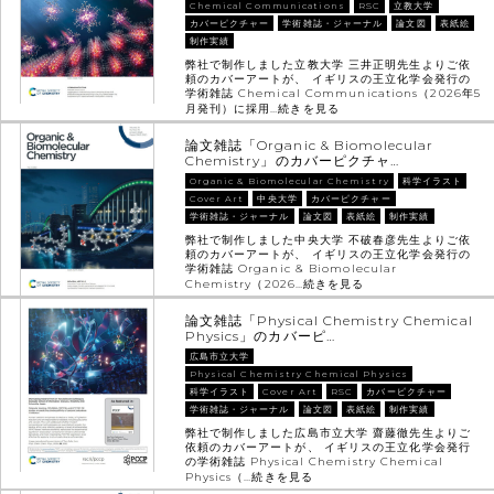
Chemical Communications
RSC
立教大学
カバーピクチャー
学術雑誌・ジャーナル
論文図
表紙絵
制作実績
弊社で制作しました立教大学 三井正明先生よりご依
頼のカバーアートが、 イギリスの王立化学会発行の
学術雑誌 Chemical Communications（2026年5
月発刊）に採用…
続きを見る
論文雑誌「Organic & Biomolecular
Chemistry」のカバーピクチャ…
Organic & Biomolecular Chemistry
科学イラスト
Cover Art
中央大学
カバーピクチャー
学術雑誌・ジャーナル
論文図
表紙絵
制作実績
弊社で制作しました中央大学 不破春彦先生よりご依
頼のカバーアートが、 イギリスの王立化学会発行の
学術雑誌 Organic & Biomolecular
Chemistry（2026…
続きを見る
論文雑誌「Physical Chemistry Chemical
Physics」のカバーピ…
広島市立大学
Physical Chemistry Chemical Physics
科学イラスト
Cover Art
RSC
カバーピクチャー
学術雑誌・ジャーナル
論文図
表紙絵
制作実績
弊社で制作しました広島市立大学 齋藤徹先生よりご
依頼のカバーアートが、 イギリスの王立化学会発行
の学術雑誌 Physical Chemistry Chemical
Physics（…
続きを見る