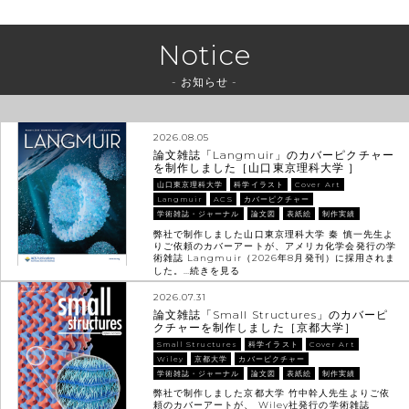
Notice
- お知らせ -
2026.08.05
論文雑誌「Langmuir」のカバーピクチャー
を制作しました［山口東京理科大学 ］
山口東京理科大学
科学イラスト
Cover Art
Langmuir
ACS
カバーピクチャー
学術雑誌・ジャーナル
論文図
表紙絵
制作実績
弊社で制作しました山口東京理科大学 秦 慎一先生よ
りご依頼のカバーアートが、アメリカ化学会発行の学
術雑誌 Langmuir（2026年8月発刊）に採用されま
した。…
続きを見る
2026.07.31
論文雑誌「Small Structures」のカバーピ
クチャーを制作しました［京都大学］
Small Structures
科学イラスト
Cover Art
Wiley
京都大学
カバーピクチャー
学術雑誌・ジャーナル
論文図
表紙絵
制作実績
弊社で制作しました京都大学 竹中幹人先生よりご依
頼のカバーアートが、 Wiley社発行の学術雑誌