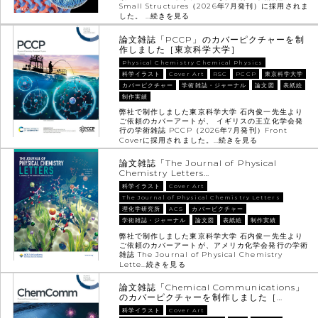
Small Structures（2026年7月発刊）に採用されま
した。 …
続きを見る
論文雑誌「PCCP」のカバーピクチャーを制
作しました［東京科学大学］
Physical Chemistry Chemical Physics
科学イラスト
Cover Art
RSC
PCCP
東京科学大学
カバーピクチャー
学術雑誌・ジャーナル
論文図
表紙絵
制作実績
弊社で制作しました東京科学大学 石内俊一先生より
ご依頼のカバーアートが、 イギリスの王立化学会発
行の学術雑誌 PCCP（2026年7月発刊）Front
Coverに採用されました。…
続きを見る
論文雑誌「The Journal of Physical
Chemistry Letters…
科学イラスト
Cover Art
The Journal of Physical Chemistry Letters
理化学研究所
ACS
カバーピクチャー
学術雑誌・ジャーナル
論文図
表紙絵
制作実績
弊社で制作しました東京科学大学 石内俊一先生より
ご依頼のカバーアートが、アメリカ化学会発行の学術
雑誌 The Journal of Physical Chemistry
Lette…
続きを見る
論文雑誌「Chemical Communications」
のカバーピクチャーを制作しました［…
科学イラスト
Cover Art