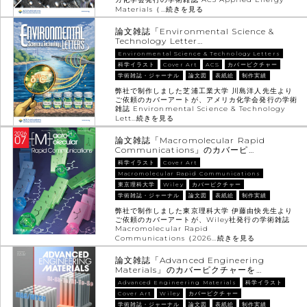
Materials（…
続きを見る
論文雑誌「Environmental Science &
Technology Letter…
Environmental Science & Technology Letters
科学イラスト
Cover Art
ACS
カバーピクチャー
学術雑誌・ジャーナル
論文図
表紙絵
制作実績
弊社で制作しました芝浦工業大学 川島洋人先生より
ご依頼のカバーアートが、アメリカ化学会発行の学術
雑誌 Environmental Science & Technology
Lett…
続きを見る
論文雑誌「Macromolecular Rapid
Communications」のカバーピ…
科学イラスト
Cover Art
Macromolecular Rapid Communications
東京理科大学
Wiley
カバーピクチャー
学術雑誌・ジャーナル
論文図
表紙絵
制作実績
弊社で制作しました東京理科大学 伊藤由快先生より
ご依頼のカバーアートが、Wiley社発行の学術雑誌
Macromolecular Rapid
Communications（2026…
続きを見る
論文雑誌「Advanced Engineering
Materials」のカバーピクチャーを…
Advanced Engineering Materials
科学イラスト
Cover Art
Wiley
カバーピクチャー
学術雑誌・ジャーナル
論文図
表紙絵
制作実績