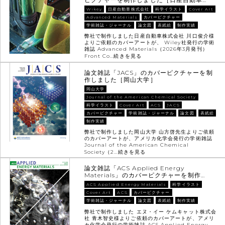
Wikey
日産自動車株式会社
科学イラスト
Cover Art
Advanced Materials
カバーピクチャー
学術雑誌・ジャーナル
論文図
表紙絵
制作実績
弊社で制作しました日産自動車株式会社 川口俊介様
よりご依頼のカバーアートが、 Wiley社発行の学術
雑誌 Advanced Materials（2026年3月発刊）
Front Co…
続きを見る
論文雑誌「JACS」のカバーピクチャーを制
作しました［岡山大学］
岡山大学
Journal of the American Chemical Society
科学イラスト
Cover Art
ACS
JACS
カバーピクチャー
学術雑誌・ジャーナル
論文図
表紙絵
制作実績
弊社で制作しました岡山大学 山方啓先生よりご依頼
のカバーアートが、アメリカ化学会発行の学術雑誌
Journal of the American Chemical
Society（2…
続きを見る
論文雑誌「ACS Applied Energy
Materials」のカバーピクチャーを制作…
ACS Applied Energy Materials
科学イラスト
Cover Art
ACS
カバーピクチャー
学術雑誌・ジャーナル
論文図
表紙絵
制作実績
弊社で制作しました エヌ・イー ケムキャット株式会
社 青木智史様よりご依頼のカバーアートが、アメリ
カ化学会発行の学術雑誌 ACS Applied Energy