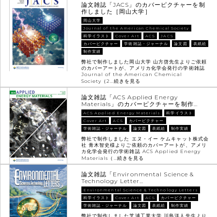
論文雑誌「JACS」のカバーピクチャーを制
作しました［岡山大学］
岡山大学
Journal of the American Chemical Society
科学イラスト
Cover Art
ACS
JACS
カバーピクチャー
学術雑誌・ジャーナル
論文図
表紙絵
制作実績
弊社で制作しました岡山大学 山方啓先生よりご依頼
のカバーアートが、アメリカ化学会発行の学術雑誌
Journal of the American Chemical
Society（2…
続きを見る
論文雑誌「ACS Applied Energy
Materials」のカバーピクチャーを制作…
ACS Applied Energy Materials
科学イラスト
Cover Art
ACS
カバーピクチャー
学術雑誌・ジャーナル
論文図
表紙絵
制作実績
弊社で制作しました エヌ・イー ケムキャット株式会
社 青木智史様よりご依頼のカバーアートが、アメリ
カ化学会発行の学術雑誌 ACS Applied Energy
Materials（…
続きを見る
論文雑誌「Environmental Science &
Technology Letter…
Environmental Science & Technology Letters
科学イラスト
Cover Art
ACS
カバーピクチャー
学術雑誌・ジャーナル
論文図
表紙絵
制作実績
弊社で制作しました芝浦工業大学 川島洋人先生より