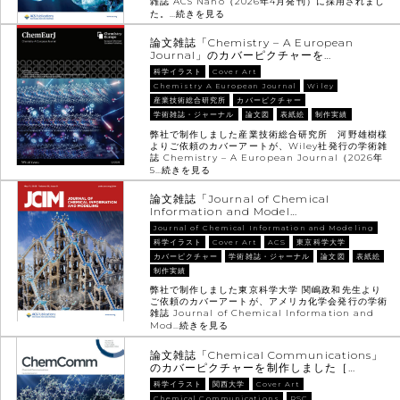
雑誌 ACS Nano（2026年4月発刊）に採用されまし
た。…
続きを見る
論文雑誌「Chemistry – A European
Journal」のカバーピクチャーを…
科学イラスト
Cover Art
Chemistry A European Journal
Wiley
産業技術総合研究所
カバーピクチャー
学術雑誌・ジャーナル
論文図
表紙絵
制作実績
弊社で制作しました産業技術総合研究所 河野雄樹様
よりご依頼のカバーアートが、Wiley社発行の学術雑
誌 Chemistry – A European Journal（2026年
5…
続きを見る
論文雑誌「Journal of Chemical
Information and Model…
Journal of Chemical Information and Modeling
科学イラスト
Cover Art
ACS
東京科学大学
カバーピクチャー
学術雑誌・ジャーナル
論文図
表紙絵
制作実績
弊社で制作しました東京科学大学 関嶋政和先生より
ご依頼のカバーアートが、アメリカ化学会発行の学術
雑誌 Journal of Chemical Information and
Mod…
続きを見る
論文雑誌「Chemical Communications」
のカバーピクチャーを制作しました［…
科学イラスト
関西大学
Cover Art
Chemical Communications
RSC