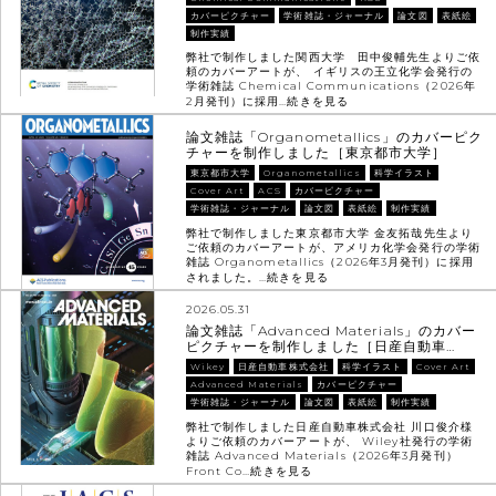
カバーピクチャー
学術雑誌・ジャーナル
論文図
表紙絵
制作実績
弊社で制作しました関西大学 田中俊輔先生よりご依
頼のカバーアートが、 イギリスの王立化学会発行の
学術雑誌 Chemical Communications（2026年
2月発刊）に採用…
続きを見る
論文雑誌「Organometallics」のカバーピク
チャーを制作しました［東京都市大学］
東京都市大学
Organometallics
科学イラスト
Cover Art
ACS
カバーピクチャー
学術雑誌・ジャーナル
論文図
表紙絵
制作実績
弊社で制作しました東京都市大学 金友拓哉先生より
ご依頼のカバーアートが、アメリカ化学会発行の学術
雑誌 Organometallics（2026年3月発刊）に採用
されました。…
続きを見る
2026.05.31
論文雑誌「Advanced Materials」のカバー
ピクチャーを制作しました［日産自動車…
Wikey
日産自動車株式会社
科学イラスト
Cover Art
Advanced Materials
カバーピクチャー
学術雑誌・ジャーナル
論文図
表紙絵
制作実績
弊社で制作しました日産自動車株式会社 川口俊介様
よりご依頼のカバーアートが、 Wiley社発行の学術
雑誌 Advanced Materials（2026年3月発刊）
Front Co…
続きを見る