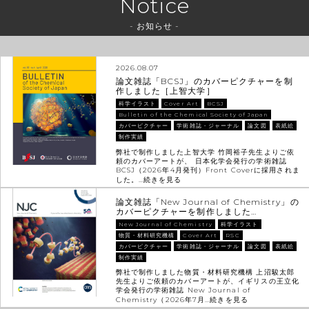
Notice
- お知らせ -
2026.08.07
論文雑誌「BCSJ」のカバーピクチャーを制
作しました［上智大学］
科学イラスト
Cover Art
BCSJ
Bulletin of the Chemical Society of Japan
カバーピクチャー
学術雑誌・ジャーナル
論文図
表紙絵
制作実績
弊社で制作しました上智大学 竹岡裕子先生よりご依
頼のカバーアートが、 日本化学会発行の学術雑誌
BCSJ（2026年4月発刊）Front Coverに採用されま
した。…
続きを見る
論文雑誌「New Journal of Chemistry」の
カバーピクチャーを制作しました…
New Journal of Chemistry
科学イラスト
物質・材料研究機構
Cover Art
RSC
カバーピクチャー
学術雑誌・ジャーナル
論文図
表紙絵
制作実績
弊社で制作しました物質・材料研究機構 上沼駿太郎
先生よりご依頼のカバーアートが、イギリスの王立化
学会発行の学術雑誌 New Journal of
Chemistry（2026年7月…
続きを見る