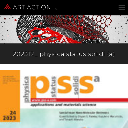
ART ACTION
Inc.
202312_ physica status solidi (a)