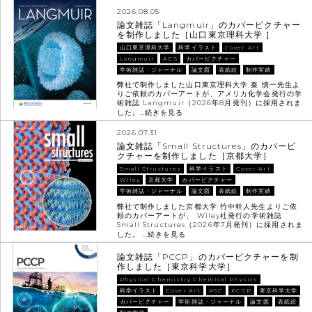
2026.08.05
論文雑誌「Langmuir」のカバーピクチャー
を制作しました［山口東京理科大学 ］
山口東京理科大学
科学イラスト
Cover Art
Langmuir
ACS
カバーピクチャー
学術雑誌・ジャーナル
論文図
表紙絵
制作実績
弊社で制作しました山口東京理科大学 秦 慎一先生よ
りご依頼のカバーアートが、アメリカ化学会発行の学
術雑誌 Langmuir（2026年8月発刊）に採用されま
した。…
続きを見る
2026.07.31
論文雑誌「Small Structures」のカバーピ
クチャーを制作しました［京都大学］
Small Structures
科学イラスト
Cover Art
Wiley
京都大学
カバーピクチャー
学術雑誌・ジャーナル
論文図
表紙絵
制作実績
弊社で制作しました京都大学 竹中幹人先生よりご依
頼のカバーアートが、 Wiley社発行の学術雑誌
Small Structures（2026年7月発刊）に採用されま
した。 …
続きを見る
論文雑誌「PCCP」のカバーピクチャーを制
作しました［東京科学大学］
Physical Chemistry Chemical Physics
科学イラスト
Cover Art
RSC
PCCP
東京科学大学
カバーピクチャー
学術雑誌・ジャーナル
論文図
表紙絵