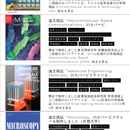
ご依頼のカバーアートが、アメリカ化学会発行の学術
雑誌 Environmental Science & Technology
Lett…
続きを見る
論文雑誌「Macromolecular Rapid
Communications」のカバーピ…
科学イラスト
Cover Art
Macromolecular Rapid Communications
東京理科大学
Wiley
カバーピクチャー
学術雑誌・ジャーナル
論文図
表紙絵
制作実績
弊社で制作しました東京理科大学 伊藤由快先生より
ご依頼のカバーアートが、Wiley社発行の学術雑誌
Macromolecular Rapid
Communications（2026…
続きを見る
論文雑誌「Advanced Engineering
Materials」のカバーピクチャーを…
Advanced Engineering Materials
科学イラスト
Cover Art
Wiley
カバーピクチャー
学術雑誌・ジャーナル
論文図
表紙絵
制作実績
弊社で制作しました産業技術総合研究所 李哲虎様よ
りご依頼のカバーアートが、 Wiley社発行の学術雑
誌 Advanced Engineering Materials（2026年
3月…
続きを見る
論文雑誌「Microscopy」のカバーピクチャ
ーを制作しました［京都大学］
日本顕微鏡学会
Microscopy
科学イラスト