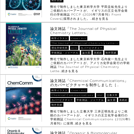
制作実績
弊社で制作しました東京科学大学 平田圭祐先生より
ご依頼のカバーアートが、 イギリスの王立化学会発
行の学術雑誌 PCCP（2026年7月発刊）Front
Coverに採用されました。…
続きを見る
論文雑誌「The Journal of Physical
Chemistry Letters…
科学イラスト
Cover Art
The Journal of Physical Chemistry Letters
理化学研究所
ACS
カバーピクチャー
学術雑誌・ジャーナル
論文図
表紙絵
制作実績
弊社で制作しました東京科学大学 石内俊一先生より
ご依頼のカバーアートが、アメリカ化学会発行の学術
雑誌 The Journal of Physical Chemistry
Lette…
続きを見る
論文雑誌「Chemical Communications」
のカバーピクチャーを制作しました［…
科学イラスト
Cover Art
Chemical Communications
RSC
立教大学
カバーピクチャー
学術雑誌・ジャーナル
論文図
表紙絵
制作実績
弊社で制作しました立教大学 三井正明先生よりご依
頼のカバーアートが、 イギリスの王立化学会発行の
学術雑誌 Chemical Communications（2026年5
月発刊）に採用…
続きを見る
論文雑誌「Organic & Biomolecular