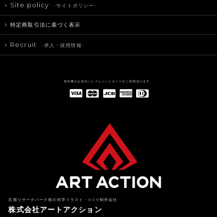
Site policy
-サイトポリシー-
特定商取引法に基づく表示
Recruit
-求人・採用情報-
制作費のお支払いにクレジットカードがご利用頂けます。
American Express(アメリカン・エキスプレス)
Diners Club(ダイナース クラブ)
京都リサーチパーク発の科学イラスト・WEB制作会社
株式会社アートアクション