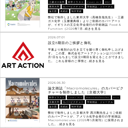
三菱ガス化学
科学イラスト
Cover Art
RSC
東邦大学
カバーピクチャー
学術雑誌・ジャーナル
論文図
表紙絵
制作実績
弊社で制作しました東邦大学（髙橋良哉先生）・三菱
ガス化学（玉腰優典様）よりご依頼のカバーアート
が、イギリスの王立化学会発行の学術雑誌 Food &
Function（2026年7月…
続きを見る
2026.07.01
設立8期目のご挨拶と御礼
平素より格別のお引き立てを賜り厚く御礼申し上げま
す。 この度、株式会社アートアクションは2026年7
月1日をもちまして設立8期目を迎えることができまし
た。 これも皆様のご厚情と…
続きを見る
2026.06.30
論文雑誌「Macromolecules」のカバーピク
チャーを制作しました［京都大学］
科学イラスト
Cover Art
Macromolecules
ACS
京都大学
カバーピクチャー
学術雑誌・ジャーナル
論文図
表紙絵
制作実績
弊社で制作しました京都大学 西川剛先生よりご依頼
のカバーアートが、アメリカ化学会発行の学術雑誌
Macromolecules（2026年5月発刊）に採用されま
した。…
続きを見る