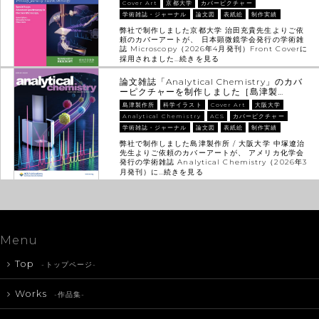
Cover Art
京都大学
カバーピクチャー
学術雑誌・ジャーナル
論文図
表紙絵
制作実績
弊社で制作しました京都大学 治田充貴先生よりご依
頼のカバーアートが、 日本顕微鏡学会発行の学術雑
誌 Microscopy（2026年4月発刊）Front Coverに
採用されました…
続きを見る
論文雑誌「Analytical Chemistry」のカバ
ーピクチャーを制作しました［島津製…
島津製作所
科学イラスト
Cover Art
大阪大学
Analytical Chemistry
ACS
カバーピクチャー
学術雑誌・ジャーナル
論文図
表紙絵
制作実績
弊社で制作しました島津製作所 / 大阪大学 中塚遼治
先生よりご依頼のカバーアートが、 アメリカ化学会
発行の学術雑誌 Analytical Chemistry（2026年3
月発刊）に…
続きを見る
Menu
Top
-トップページ-
Works
-作品集-