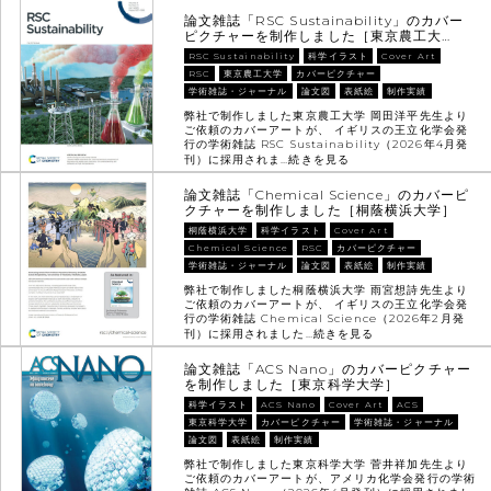
論文雑誌「RSC Sustainability」のカバー
ピクチャーを制作しました［東京農工大…
RSC Sustainability
科学イラスト
Cover Art
RSC
東京農工大学
カバーピクチャー
学術雑誌・ジャーナル
論文図
表紙絵
制作実績
弊社で制作しました東京農工大学 岡田洋平先生より
ご依頼のカバーアートが、 イギリスの王立化学会発
行の学術雑誌 RSC Sustainability（2026年4月発
刊）に採用されま…
続きを見る
論文雑誌「Chemical Science」のカバーピ
クチャーを制作しました［桐蔭横浜大学］
桐蔭横浜大学
科学イラスト
Cover Art
Chemical Science
RSC
カバーピクチャー
学術雑誌・ジャーナル
論文図
表紙絵
制作実績
弊社で制作しました桐蔭横浜大学 雨宮想詩先生より
ご依頼のカバーアートが、 イギリスの王立化学会発
行の学術雑誌 Chemical Science（2026年2月発
刊）に採用されました…
続きを見る
論文雑誌「ACS Nano」のカバーピクチャー
を制作しました［東京科学大学］
科学イラスト
ACS Nano
Cover Art
ACS
東京科学大学
カバーピクチャー
学術雑誌・ジャーナル
論文図
表紙絵
制作実績
弊社で制作しました東京科学大学 菅井祥加先生より
ご依頼のカバーアートが、アメリカ化学会発行の学術