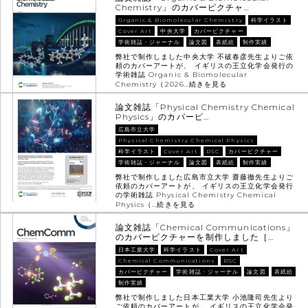
Chemistry」のカバーピクチャ…
Organic & Biomolecular Chemistry
科学イラスト
Cover Art
中央大学
カバーピクチャー
学術雑誌・ジャーナル
論文図
表紙絵
制作実績
弊社で制作しました中央大学 不破春彦先生よりご依
頼のカバーアートが、 イギリスの王立化学会発行の
学術雑誌 Organic & Biomolecular
Chemistry（2026…
続きを見る
論文雑誌「Physical Chemistry Chemical
Physics」のカバーピ…
広島市立大学
Physical Chemistry Chemical Physics
科学イラスト
Cover Art
RSC
カバーピクチャー
学術雑誌・ジャーナル
論文図
表紙絵
制作実績
弊社で制作しました広島市立大学 齋藤徹先生よりご
依頼のカバーアートが、 イギリスの王立化学会発行
の学術雑誌 Physical Chemistry Chemical
Physics（…
続きを見る
論文雑誌「Chemical Communications」
のカバーピクチャーを制作しました［…
日本工業大学
科学イラスト
Cover Art
Chemical Communications
RSC
カバーピクチャー
学術雑誌・ジャーナル
論文図
表紙絵
制作実績
弊社で制作しました日本工業大学 小池隆司先生より
ご依頼のカバーアートが、 イギリスの王立化学会発