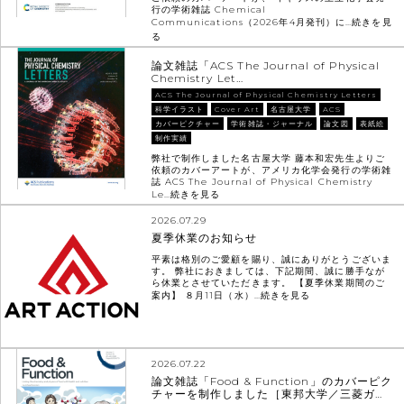
行の学術雑誌 Chemical
Communications（2026年4月発刊）に…
続きを見
る
論文雑誌「ACS The Journal of Physical
Chemistry Let…
ACS The Journal of Physical Chemistry Letters
科学イラスト
Cover Art
名古屋大学
ACS
カバーピクチャー
学術雑誌・ジャーナル
論文図
表紙絵
制作実績
弊社で制作しました名古屋大学 藤本和宏先生よりご
依頼のカバーアートが、アメリカ化学会発行の学術雑
誌 ACS The Journal of Physical Chemistry
Le…
続きを見る
2026.07.29
夏季休業のお知らせ
平素は格別のご愛顧を賜り、誠にありがとうございま
す。 弊社におきましては、下記期間、誠に勝手なが
ら休業とさせていただきます。 【夏季休業期間のご
案内】 ８月11日（水）…
続きを見る
2026.07.22
論文雑誌「Food & Function」のカバーピク
チャーを制作しました［東邦大学／三菱ガ…