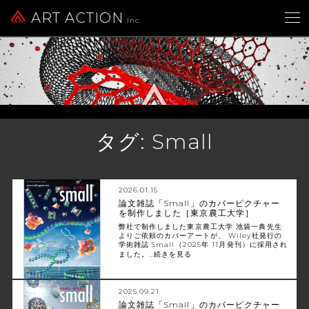
ART ACTION
Inc.
タグ:
Small
2026.01.15
論文雑誌「Small」のカバーピクチャー
を制作しました［東京農工大学］
弊社で制作しました東京農工大学 池袋一典先生
よりご依頼のカバーアートが、 Wiley社発行の
学術雑誌 Small（2025年 11月発刊）に採用され
ました。…
続きを見る
2025.09.21
論文雑誌「Small」のカバーピクチャー