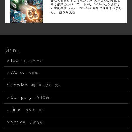
弊社で制作しました東京大学 内田さやか先生よ
りご依頼のカバーアートが、 Wiley社が発行す
る学術雑誌 Small 2023年6月号に採用されまし
た。…
続きを見る
Menu
Top
-トップページ-
Works
-作品集-
Service
-制作サービス一覧-
Company
-会社案内-
Links
-リンク一覧-
Notice
-お知らせ-