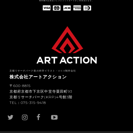
制作費のお支払いにクレジットカードがご利用頂けます。
American Express(アメリカン・エキスプレス)
Diners Club(ダイナース クラブ)
京都リサーチパーク発の科学イラスト・WEB制作会社
株式会社アートアクション
〒600-8815
京都府京都市下京区中堂寺粟田町93
京都リサーチパーク(KRP)4号館3階
TEL：075-315-9418
YouTub
e