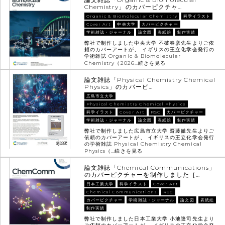
Chemistry」のカバーピクチャ…
Organic & Biomolecular Chemistry
科学イラスト
Cover Art
中央大学
カバーピクチャー
学術雑誌・ジャーナル
論文図
表紙絵
制作実績
弊社で制作しました中央大学 不破春彦先生よりご依
頼のカバーアートが、 イギリスの王立化学会発行の
学術雑誌 Organic & Biomolecular
Chemistry（2026…
続きを見る
論文雑誌「Physical Chemistry Chemical
Physics」のカバーピ…
広島市立大学
Physical Chemistry Chemical Physics
科学イラスト
Cover Art
RSC
カバーピクチャー
学術雑誌・ジャーナル
論文図
表紙絵
制作実績
弊社で制作しました広島市立大学 齋藤徹先生よりご
依頼のカバーアートが、 イギリスの王立化学会発行
の学術雑誌 Physical Chemistry Chemical
Physics（…
続きを見る
論文雑誌「Chemical Communications」
のカバーピクチャーを制作しました［…
日本工業大学
科学イラスト
Cover Art
Chemical Communications
RSC
カバーピクチャー
学術雑誌・ジャーナル
論文図
表紙絵
制作実績
弊社で制作しました日本工業大学 小池隆司先生より