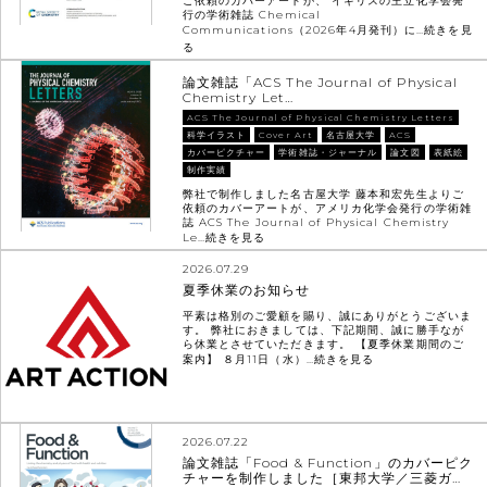
ご依頼のカバーアートが、 イギリスの王立化学会発
行の学術雑誌 Chemical
Communications（2026年4月発刊）に…
続きを見
る
論文雑誌「ACS The Journal of Physical
Chemistry Let…
ACS The Journal of Physical Chemistry Letters
科学イラスト
Cover Art
名古屋大学
ACS
カバーピクチャー
学術雑誌・ジャーナル
論文図
表紙絵
制作実績
弊社で制作しました名古屋大学 藤本和宏先生よりご
依頼のカバーアートが、アメリカ化学会発行の学術雑
誌 ACS The Journal of Physical Chemistry
Le…
続きを見る
2026.07.29
夏季休業のお知らせ
平素は格別のご愛顧を賜り、誠にありがとうございま
す。 弊社におきましては、下記期間、誠に勝手なが
ら休業とさせていただきます。 【夏季休業期間のご
案内】 ８月11日（水）…
続きを見る
2026.07.22
論文雑誌「Food & Function」のカバーピク
チャーを制作しました［東邦大学／三菱ガ…