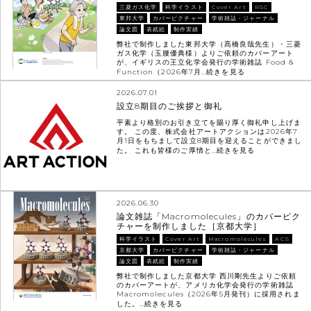
三菱ガス化学
科学イラスト
Cover Art
RSC
東邦大学
カバーピクチャー
学術雑誌・ジャーナル
論文図
表紙絵
制作実績
弊社で制作しました東邦大学（髙橋良哉先生）・三菱
ガス化学（玉腰優典様）よりご依頼のカバーアート
が、イギリスの王立化学会発行の学術雑誌 Food &
Function（2026年7月…
続きを見る
2026.07.01
設立8期目のご挨拶と御礼
平素より格別のお引き立てを賜り厚く御礼申し上げま
す。 この度、株式会社アートアクションは2026年7
月1日をもちまして設立8期目を迎えることができまし
た。 これも皆様のご厚情と…
続きを見る
2026.06.30
論文雑誌「Macromolecules」のカバーピク
チャーを制作しました［京都大学］
科学イラスト
Cover Art
Macromolecules
ACS
京都大学
カバーピクチャー
学術雑誌・ジャーナル
論文図
表紙絵
制作実績
弊社で制作しました京都大学 西川剛先生よりご依頼
のカバーアートが、アメリカ化学会発行の学術雑誌
Macromolecules（2026年5月発刊）に採用されま
した。…
続きを見る