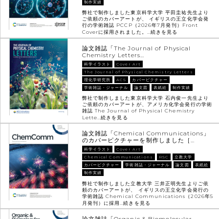
制作実績
弊社で制作しました東京科学大学 平田圭祐先生より
ご依頼のカバーアートが、 イギリスの王立化学会発
行の学術雑誌 PCCP（2026年7月発刊）Front
Coverに採用されました。…
続きを見る
論文雑誌「The Journal of Physical
Chemistry Letters…
科学イラスト
Cover Art
The Journal of Physical Chemistry Letters
理化学研究所
ACS
カバーピクチャー
学術雑誌・ジャーナル
論文図
表紙絵
制作実績
弊社で制作しました東京科学大学 石内俊一先生より
ご依頼のカバーアートが、アメリカ化学会発行の学術
雑誌 The Journal of Physical Chemistry
Lette…
続きを見る
論文雑誌「Chemical Communications」
のカバーピクチャーを制作しました［…
科学イラスト
Cover Art
Chemical Communications
RSC
立教大学
カバーピクチャー
学術雑誌・ジャーナル
論文図
表紙絵
制作実績
弊社で制作しました立教大学 三井正明先生よりご依
頼のカバーアートが、 イギリスの王立化学会発行の
学術雑誌 Chemical Communications（2026年5
月発刊）に採用…
続きを見る
論文雑誌「Organic & Biomolecular