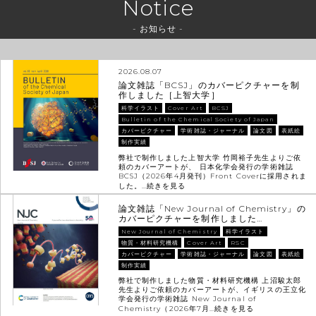
Notice
- お知らせ -
2026.08.07
論文雑誌「BCSJ」のカバーピクチャーを制
作しました［上智大学］
科学イラスト
Cover Art
BCSJ
Bulletin of the Chemical Society of Japan
カバーピクチャー
学術雑誌・ジャーナル
論文図
表紙絵
制作実績
弊社で制作しました上智大学 竹岡裕子先生よりご依
頼のカバーアートが、 日本化学会発行の学術雑誌
BCSJ（2026年4月発刊）Front Coverに採用されま
した。…
続きを見る
論文雑誌「New Journal of Chemistry」の
カバーピクチャーを制作しました…
New Journal of Chemistry
科学イラスト
物質・材料研究機構
Cover Art
RSC
カバーピクチャー
学術雑誌・ジャーナル
論文図
表紙絵
制作実績
弊社で制作しました物質・材料研究機構 上沼駿太郎
先生よりご依頼のカバーアートが、イギリスの王立化
学会発行の学術雑誌 New Journal of
Chemistry（2026年7月…
続きを見る