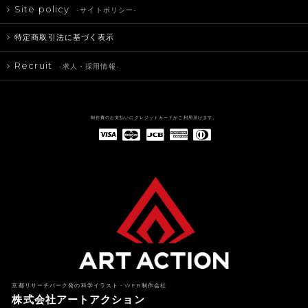
Site policy
-サイトポリシー-
特定商取引法に基づく表示
Recruit
-求人・採用情報-
制作費のお支払いにクレジットカードがご利用頂けます。
American Express(アメリカン・エキスプレス)
Diners Club(ダイナース クラブ)
京都リサーチパーク発の科学イラスト・WEB制作会社
株式会社アートアクション