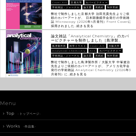
Cover Art
京都大学
カバーピクチャー
学術雑誌・ジャーナル
論文図
表紙絵
制作実績
弊社で制作しました京都大学 治田充貴先生よりご依
頼のカバーアートが、 日本顕微鏡学会発行の学術雑
誌 Microscopy（2026年4月発刊）Front Coverに
採用されました…
続きを見る
論文雑誌「Analytical Chemistry」のカバ
ーピクチャーを制作しました［島津製…
島津製作所
科学イラスト
Cover Art
大阪大学
Analytical Chemistry
ACS
カバーピクチャー
学術雑誌・ジャーナル
論文図
表紙絵
制作実績
弊社で制作しました島津製作所 / 大阪大学 中塚遼治
先生よりご依頼のカバーアートが、 アメリカ化学会
発行の学術雑誌 Analytical Chemistry（2026年3
月発刊）に…
続きを見る
Menu
Top
-トップページ-
Works
-作品集-