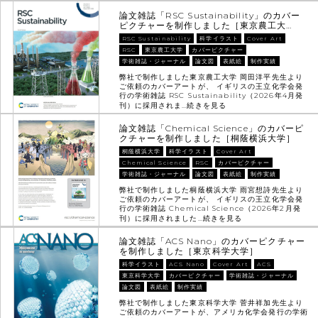
論文雑誌「RSC Sustainability」のカバー
ピクチャーを制作しました［東京農工大…
RSC Sustainability
科学イラスト
Cover Art
RSC
東京農工大学
カバーピクチャー
学術雑誌・ジャーナル
論文図
表紙絵
制作実績
弊社で制作しました東京農工大学 岡田洋平先生より
ご依頼のカバーアートが、 イギリスの王立化学会発
行の学術雑誌 RSC Sustainability（2026年4月発
刊）に採用されま…
続きを見る
論文雑誌「Chemical Science」のカバーピ
クチャーを制作しました［桐蔭横浜大学］
桐蔭横浜大学
科学イラスト
Cover Art
Chemical Science
RSC
カバーピクチャー
学術雑誌・ジャーナル
論文図
表紙絵
制作実績
弊社で制作しました桐蔭横浜大学 雨宮想詩先生より
ご依頼のカバーアートが、 イギリスの王立化学会発
行の学術雑誌 Chemical Science（2026年2月発
刊）に採用されました…
続きを見る
論文雑誌「ACS Nano」のカバーピクチャー
を制作しました［東京科学大学］
科学イラスト
ACS Nano
Cover Art
ACS
東京科学大学
カバーピクチャー
学術雑誌・ジャーナル
論文図
表紙絵
制作実績
弊社で制作しました東京科学大学 菅井祥加先生より
ご依頼のカバーアートが、アメリカ化学会発行の学術