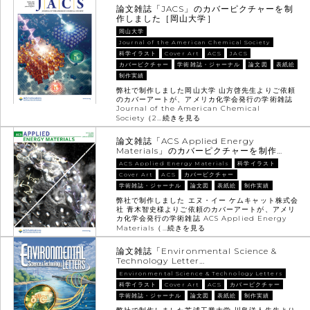
論文雑誌「JACS」のカバーピクチャーを制
作しました［岡山大学］
岡山大学
Journal of the American Chemical Society
科学イラスト
Cover Art
ACS
JACS
カバーピクチャー
学術雑誌・ジャーナル
論文図
表紙絵
制作実績
弊社で制作しました岡山大学 山方啓先生よりご依頼
のカバーアートが、アメリカ化学会発行の学術雑誌
Journal of the American Chemical
Society（2…
続きを見る
論文雑誌「ACS Applied Energy
Materials」のカバーピクチャーを制作…
ACS Applied Energy Materials
科学イラスト
Cover Art
ACS
カバーピクチャー
学術雑誌・ジャーナル
論文図
表紙絵
制作実績
弊社で制作しました エヌ・イー ケムキャット株式会
社 青木智史様よりご依頼のカバーアートが、アメリ
カ化学会発行の学術雑誌 ACS Applied Energy
Materials（…
続きを見る
論文雑誌「Environmental Science &
Technology Letter…
Environmental Science & Technology Letters
科学イラスト
Cover Art
ACS
カバーピクチャー
学術雑誌・ジャーナル
論文図
表紙絵
制作実績