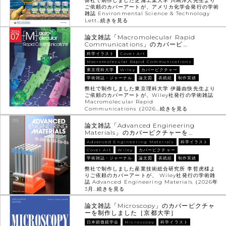
弊社で制作しました芝浦工業大学 川島洋人先生より
ご依頼のカバーアートが、アメリカ化学会発行の学術
雑誌 Environmental Science & Technology
Lett…
続きを見る
論文雑誌「Macromolecular Rapid
Communications」のカバーピ…
科学イラスト
Cover Art
Macromolecular Rapid Communications
東京理科大学
Wiley
カバーピクチャー
学術雑誌・ジャーナル
論文図
表紙絵
制作実績
弊社で制作しました東京理科大学 伊藤由快先生より
ご依頼のカバーアートが、Wiley社発行の学術雑誌
Macromolecular Rapid
Communications（2026…
続きを見る
論文雑誌「Advanced Engineering
Materials」のカバーピクチャーを…
Advanced Engineering Materials
科学イラスト
Cover Art
Wiley
カバーピクチャー
学術雑誌・ジャーナル
論文図
表紙絵
制作実績
弊社で制作しました産業技術総合研究所 李哲虎様よ
りご依頼のカバーアートが、 Wiley社発行の学術雑
誌 Advanced Engineering Materials（2026年
3月…
続きを見る
論文雑誌「Microscopy」のカバーピクチャ
ーを制作しました［京都大学］
日本顕微鏡学会
Microscopy
科学イラスト