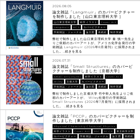
2026.08.05
論文雑誌「Langmuir」のカバーピクチャー
を制作しました［山口東京理科大学 ］
山口東京理科大学
科学イラスト
Cover Art
Langmuir
ACS
カバーピクチャー
学術雑誌・ジャーナル
論文図
表紙絵
制作実績
弊社で制作しました山口東京理科大学 秦 慎一先生よ
りご依頼のカバーアートが、アメリカ化学会発行の学
術雑誌 Langmuir（2026年8月発刊）に採用されま
した。…
続きを見る
2026.07.31
論文雑誌「Small Structures」のカバーピ
クチャーを制作しました［京都大学］
Small Structures
科学イラスト
Cover Art
Wiley
京都大学
カバーピクチャー
学術雑誌・ジャーナル
論文図
表紙絵
制作実績
弊社で制作しました京都大学 竹中幹人先生よりご依
頼のカバーアートが、 Wiley社発行の学術雑誌
Small Structures（2026年7月発刊）に採用されま
した。 …
続きを見る
論文雑誌「PCCP」のカバーピクチャーを制
作しました［東京科学大学］
Physical Chemistry Chemical Physics
科学イラスト
Cover Art
RSC
PCCP
東京科学大学
カバーピクチャー
学術雑誌・ジャーナル
論文図
表紙絵