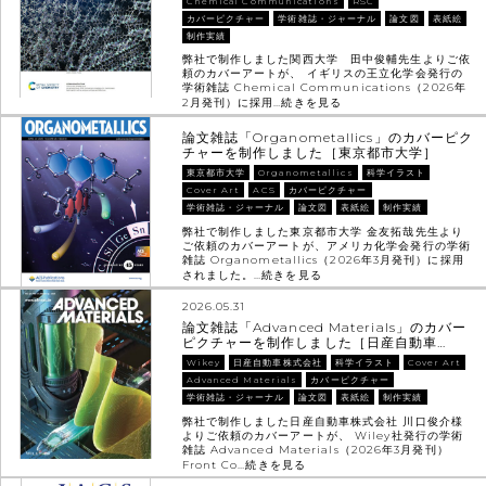
Chemical Communications
RSC
カバーピクチャー
学術雑誌・ジャーナル
論文図
表紙絵
制作実績
弊社で制作しました関西大学 田中俊輔先生よりご依
頼のカバーアートが、 イギリスの王立化学会発行の
学術雑誌 Chemical Communications（2026年
2月発刊）に採用…
続きを見る
論文雑誌「Organometallics」のカバーピク
チャーを制作しました［東京都市大学］
東京都市大学
Organometallics
科学イラスト
Cover Art
ACS
カバーピクチャー
学術雑誌・ジャーナル
論文図
表紙絵
制作実績
弊社で制作しました東京都市大学 金友拓哉先生より
ご依頼のカバーアートが、アメリカ化学会発行の学術
雑誌 Organometallics（2026年3月発刊）に採用
されました。…
続きを見る
2026.05.31
論文雑誌「Advanced Materials」のカバー
ピクチャーを制作しました［日産自動車…
Wikey
日産自動車株式会社
科学イラスト
Cover Art
Advanced Materials
カバーピクチャー
学術雑誌・ジャーナル
論文図
表紙絵
制作実績
弊社で制作しました日産自動車株式会社 川口俊介様
よりご依頼のカバーアートが、 Wiley社発行の学術
雑誌 Advanced Materials（2026年3月発刊）
Front Co…
続きを見る