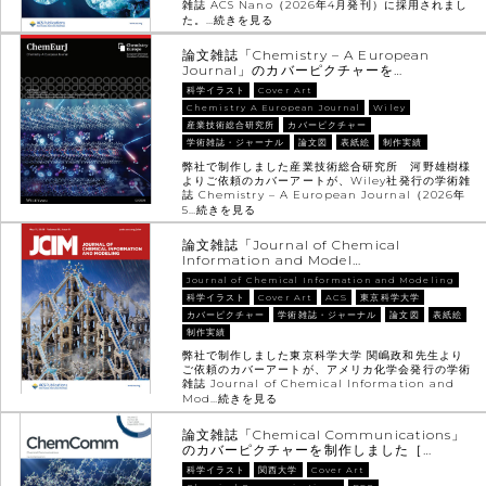
雑誌 ACS Nano（2026年4月発刊）に採用されまし
た。…
続きを見る
論文雑誌「Chemistry – A European
Journal」のカバーピクチャーを…
科学イラスト
Cover Art
Chemistry A European Journal
Wiley
産業技術総合研究所
カバーピクチャー
学術雑誌・ジャーナル
論文図
表紙絵
制作実績
弊社で制作しました産業技術総合研究所 河野雄樹様
よりご依頼のカバーアートが、Wiley社発行の学術雑
誌 Chemistry – A European Journal（2026年
5…
続きを見る
論文雑誌「Journal of Chemical
Information and Model…
Journal of Chemical Information and Modeling
科学イラスト
Cover Art
ACS
東京科学大学
カバーピクチャー
学術雑誌・ジャーナル
論文図
表紙絵
制作実績
弊社で制作しました東京科学大学 関嶋政和先生より
ご依頼のカバーアートが、アメリカ化学会発行の学術
雑誌 Journal of Chemical Information and
Mod…
続きを見る
論文雑誌「Chemical Communications」
のカバーピクチャーを制作しました［…
科学イラスト
関西大学
Cover Art