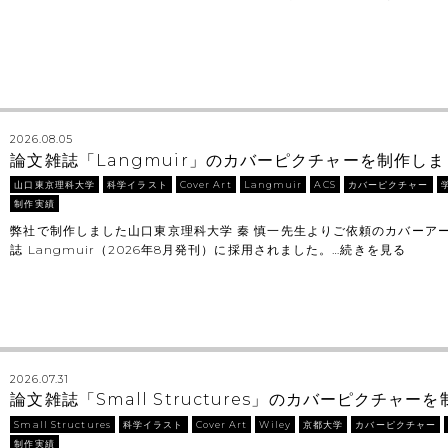
2026.08.05
論文雑誌「Langmuir」のカバーピクチャーを制作し
山口東京理科大学
科学イラスト
Cover Art
Langmuir
ACS
カバーピクチャー
制作実績
弊社で制作しました山口東京理科大学 秦 慎一先生よりご依頼のカバーア
誌 Langmuir（2026年8月発刊）に採用されました。…
続きを見る
2026.07.31
論文雑誌「Small Structures」のカバーピクチャ
Small Structures
科学イラスト
Cover Art
Wiley
京都大学
カバーピクチャー
制作実績