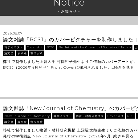
Notice
- お知らせ -
2026.08.07
論文雑誌「BCSJ」のカバーピクチャーを制作しました
科学イラスト
Cover Art
BCSJ
Bulletin of the Chemical Society of Japan
論文図
表紙絵
制作実績
弊社で制作しました上智大学 竹岡裕子先生よりご依頼のカバーアートが、
BCSJ（2026年4月発刊）Front Coverに採用されました。…
続きを見る
論文雑誌「New Journal of Chemistry」のカ
New Journal of Chemistry
科学イラスト
物質・材料研究機構
Cover Art
RSC
論文図
表紙絵
制作実績
弊社で制作しました物質・材料研究機構 上沼駿太郎先生よりご依頼のカ
発行の学術雑誌 New Journal of Chemistry（2026年7月…
続きを見る