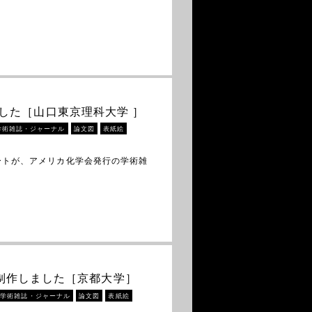
ました［山口東京理科大学 ］
学術雑誌・ジャーナル
論文図
表紙絵
ートが、アメリカ化学会発行の学術雑
ーを制作しました［京都大学］
学術雑誌・ジャーナル
論文図
表紙絵