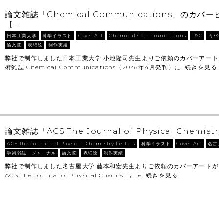
論文雑誌「Chemical Communications」のカ
［…
日本工業大学
科学イラスト
Cover Art
Chemical Communications
RSC
カバ
論文図
表紙絵
制作実績
弊社で制作しました日本工業大学 小池隆司先生よりご依頼のカバーアート
術雑誌 Chemical Communications（2026年4月発刊）に…
続きを見る
論文雑誌「ACS The Journal of Physical Chemistr
ACS The Journal of Physical Chemistry Letters
科学イラスト
Cover Art
名古
学術雑誌・ジャーナル
論文図
表紙絵
制作実績
弊社で制作しました名古屋大学 藤本和宏先生よりご依頼のカバーアート
ACS The Journal of Physical Chemistry Le…
続きを見る