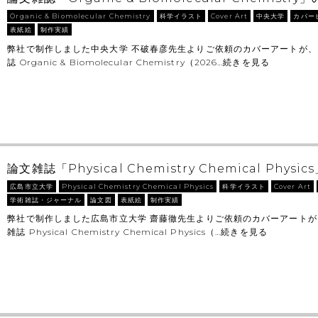
Organic & Biomolecular Chemistry
科学イラスト
Cover Art
中央大学
カバー
表紙絵
制作実績
弊社で制作しました中央大学 不破春彦先生よりご依頼のカバーアートが、
誌 Organic & Biomolecular Chemistry（2026…
続きを見る
論文雑誌「Physical Chemistry Chemical Phys
広島市立大学
Physical Chemistry Chemical Physics
科学イラスト
Cover Art
学術雑誌・ジャーナル
論文図
表紙絵
制作実績
弊社で制作しました広島市立大学 齋藤徹先生よりご依頼のカバーアートが
雑誌 Physical Chemistry Chemical Physics（…
続きを見る