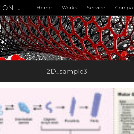
TION
Home
Works
Service
Compa
Inc.
2D_sample3