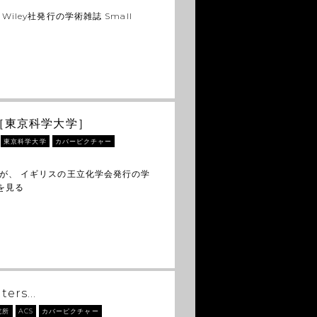
ley社発行の学術雑誌 Small
［東京科学大学］
東京科学大学
カバーピクチャー
が、 イギリスの王立化学会発行の学
を見る
ters…
究所
ACS
カバーピクチャー