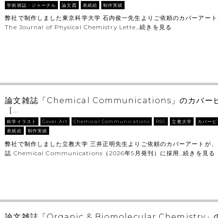
学術雑誌・ジャーナル
論文図
表紙絵
制作実績
弊社で制作しました東京科学大学 石内俊一先生よりご依頼のカバーアー
The Journal of Physical Chemistry Lette…
続きを見る
論文雑誌「Chemical Communications」のカ
［…
科学イラスト
Cover Art
Chemical Communications
RSC
立教大学
カバーピ
表紙絵
制作実績
弊社で制作しました立教大学 三井正明先生よりご依頼のカバーアートが、
誌 Chemical Communications（2026年5月発刊）に採用…
続きを見る
論文雑誌「Organic & Biomolecular Chemist