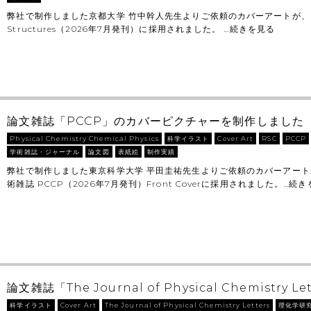
弊社で制作しました京都大学 竹中幹人先生よりご依頼のカバーアートが、 Wi
Structures（2026年7月発刊）に採用されました。 …
続きを見る
論文雑誌「PCCP」のカバーピクチャーを制作しました
Physical Chemistry Chemical Physics
科学イラスト
Cover Art
RSC
PCCP
学術雑誌・ジャーナル
論文図
表紙絵
制作実績
弊社で制作しました東京科学大学 平田圭祐先生よりご依頼のカバーアート
術雑誌 PCCP（2026年7月発刊）Front Coverに採用されました。…
続き
論文雑誌「The Journal of Physical Chemistry Let
科学イラスト
Cover Art
The Journal of Physical Chemistry Letters
理化学研