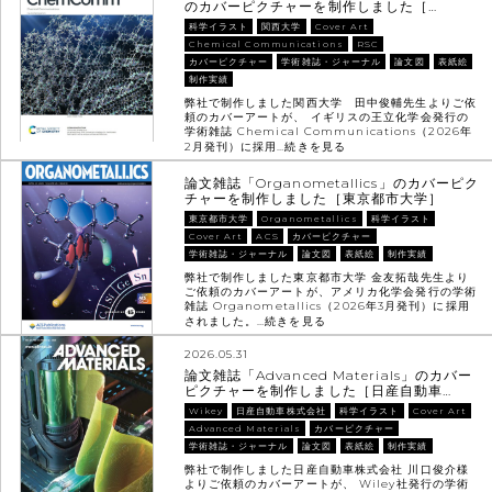
のカバーピクチャーを制作しました［…
科学イラスト
関西大学
Cover Art
Chemical Communications
RSC
カバーピクチャー
学術雑誌・ジャーナル
論文図
表紙絵
制作実績
弊社で制作しました関西大学 田中俊輔先生よりご依
頼のカバーアートが、 イギリスの王立化学会発行の
学術雑誌 Chemical Communications（2026年
2月発刊）に採用…
続きを見る
論文雑誌「Organometallics」のカバーピク
チャーを制作しました［東京都市大学］
東京都市大学
Organometallics
科学イラスト
Cover Art
ACS
カバーピクチャー
学術雑誌・ジャーナル
論文図
表紙絵
制作実績
弊社で制作しました東京都市大学 金友拓哉先生より
ご依頼のカバーアートが、アメリカ化学会発行の学術
雑誌 Organometallics（2026年3月発刊）に採用
されました。…
続きを見る
2026.05.31
論文雑誌「Advanced Materials」のカバー
ピクチャーを制作しました［日産自動車…
Wikey
日産自動車株式会社
科学イラスト
Cover Art
Advanced Materials
カバーピクチャー
学術雑誌・ジャーナル
論文図
表紙絵
制作実績
弊社で制作しました日産自動車株式会社 川口俊介様
よりご依頼のカバーアートが、 Wiley社発行の学術