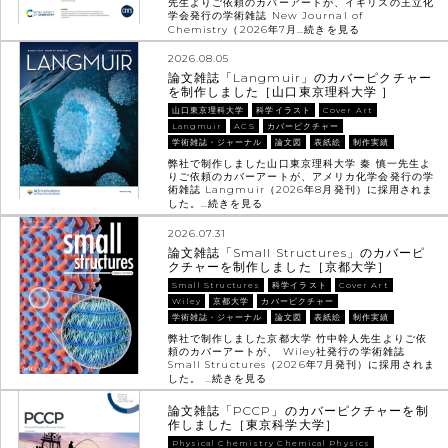
先生よりご依頼のカバーアートが、イギリスの王立化
学会発行の学術雑誌 New Journal of
Chemistry（2026年7月…
続きを見る
2026.08.05
論文雑誌「Langmuir」のカバーピクチャー
を制作しました［山口東京理科大学 ］
山口東京理科大学
科学イラスト
Cover Art
Langmuir
ACS
カバーピクチャー
学術雑誌・ジャーナル
論文図
表紙絵
制作実績
弊社で制作しました山口東京理科大学 秦 慎一先生よ
りご依頼のカバーアートが、アメリカ化学会発行の学
術雑誌 Langmuir（2026年8月発刊）に採用されま
した。…
続きを見る
2026.07.31
論文雑誌「Small Structures」のカバーピ
クチャーを制作しました［京都大学］
Small Structures
科学イラスト
Cover Art
Wiley
京都大学
カバーピクチャー
学術雑誌・ジャーナル
論文図
表紙絵
制作実績
弊社で制作しました京都大学 竹中幹人先生よりご依
頼のカバーアートが、 Wiley社発行の学術雑誌
Small Structures（2026年7月発刊）に採用されま
した。 …
続きを見る
論文雑誌「PCCP」のカバーピクチャーを制
作しました［東京科学大学］
Physical Chemistry Chemical Physics