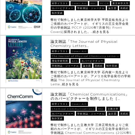
科学イラスト
Cover Art
RSC
PCCP
東京科学大学
カバーピクチャー
学術雑誌・ジャーナル
論文図
表紙絵
制作実績
弊社で制作しました東京科学大学 平田圭祐先生より
ご依頼のカバーアートが、 イギリスの王立化学会発
行の学術雑誌 PCCP（2026年7月発刊）Front
Coverに採用されました。…
続きを見る
論文雑誌「The Journal of Physical
Chemistry Letters…
科学イラスト
Cover Art
The Journal of Physical Chemistry Letters
理化学研究所
ACS
カバーピクチャー
学術雑誌・ジャーナル
論文図
表紙絵
制作実績
弊社で制作しました東京科学大学 石内俊一先生より
ご依頼のカバーアートが、アメリカ化学会発行の学術
雑誌 The Journal of Physical Chemistry
Lette…
続きを見る
論文雑誌「Chemical Communications」
のカバーピクチャーを制作しました［…
科学イラスト
Cover Art
Chemical Communications
RSC
立教大学
カバーピクチャー
学術雑誌・ジャーナル
論文図
表紙絵
制作実績
弊社で制作しました立教大学 三井正明先生よりご依
頼のカバーアートが、 イギリスの王立化学会発行の
学術雑誌 Chemical Communications（2026年5