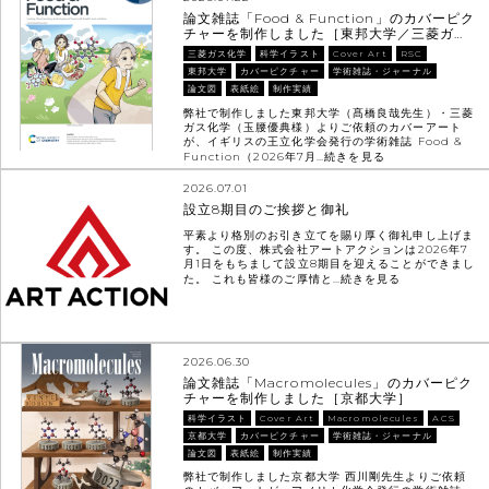
論文雑誌「Food & Function」のカバーピク
チャーを制作しました［東邦大学／三菱ガ…
三菱ガス化学
科学イラスト
Cover Art
RSC
東邦大学
カバーピクチャー
学術雑誌・ジャーナル
論文図
表紙絵
制作実績
弊社で制作しました東邦大学（髙橋良哉先生）・三菱
ガス化学（玉腰優典様）よりご依頼のカバーアート
が、イギリスの王立化学会発行の学術雑誌 Food &
Function（2026年7月…
続きを見る
2026.07.01
設立8期目のご挨拶と御礼
平素より格別のお引き立てを賜り厚く御礼申し上げま
す。 この度、株式会社アートアクションは2026年7
月1日をもちまして設立8期目を迎えることができまし
た。 これも皆様のご厚情と…
続きを見る
2026.06.30
論文雑誌「Macromolecules」のカバーピク
チャーを制作しました［京都大学］
科学イラスト
Cover Art
Macromolecules
ACS
京都大学
カバーピクチャー
学術雑誌・ジャーナル
論文図
表紙絵
制作実績
弊社で制作しました京都大学 西川剛先生よりご依頼