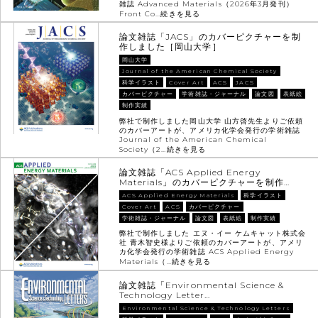
雑誌 Advanced Materials（2026年3月発刊）
Front Co…
続きを見る
論文雑誌「JACS」のカバーピクチャーを制
作しました［岡山大学］
岡山大学
Journal of the American Chemical Society
科学イラスト
Cover Art
ACS
JACS
カバーピクチャー
学術雑誌・ジャーナル
論文図
表紙絵
制作実績
弊社で制作しました岡山大学 山方啓先生よりご依頼
のカバーアートが、アメリカ化学会発行の学術雑誌
Journal of the American Chemical
Society（2…
続きを見る
論文雑誌「ACS Applied Energy
Materials」のカバーピクチャーを制作…
ACS Applied Energy Materials
科学イラスト
Cover Art
ACS
カバーピクチャー
学術雑誌・ジャーナル
論文図
表紙絵
制作実績
弊社で制作しました エヌ・イー ケムキャット株式会
社 青木智史様よりご依頼のカバーアートが、アメリ
カ化学会発行の学術雑誌 ACS Applied Energy
Materials（…
続きを見る
論文雑誌「Environmental Science &
Technology Letter…
Environmental Science & Technology Letters