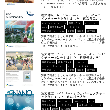
のカバーアートが、アメリカ化学会発行の学術雑誌
Macromolecules（2026年5月発刊）に採用されま
した。…
続きを見る
論文雑誌「RSC Sustainability」のカバー
ピクチャーを制作しました［東京農工大…
RSC Sustainability
科学イラスト
Cover Art
RSC
東京農工大学
カバーピクチャー
学術雑誌・ジャーナル
論文図
表紙絵
制作実績
弊社で制作しました東京農工大学 岡田洋平先生より
ご依頼のカバーアートが、 イギリスの王立化学会発
行の学術雑誌 RSC Sustainability（2026年4月発
刊）に採用されま…
続きを見る
論文雑誌「Chemical Science」のカバーピ
クチャーを制作しました［桐蔭横浜大学］
桐蔭横浜大学
科学イラスト
Cover Art
Chemical Science
RSC
カバーピクチャー
学術雑誌・ジャーナル
論文図
表紙絵
制作実績
弊社で制作しました桐蔭横浜大学 雨宮想詩先生より
ご依頼のカバーアートが、 イギリスの王立化学会発
行の学術雑誌 Chemical Science（2026年2月発
刊）に採用されました…
続きを見る
論文雑誌「ACS Nano」のカバーピクチャー
を制作しました［東京科学大学］
科学イラスト
ACS Nano
Cover Art
ACS
東京科学大学
カバーピクチャー
学術雑誌・ジャーナル
論文図
表紙絵
制作実績