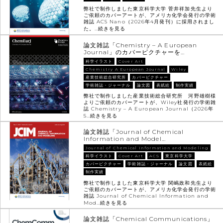
弊社で制作しました東京科学大学 菅井祥加先生より
ご依頼のカバーアートが、アメリカ化学会発行の学術
雑誌 ACS Nano（2026年4月発刊）に採用されまし
た。…
続きを見る
論文雑誌「Chemistry – A European
Journal」のカバーピクチャーを…
科学イラスト
Cover Art
Chemistry A European Journal
Wiley
産業技術総合研究所
カバーピクチャー
学術雑誌・ジャーナル
論文図
表紙絵
制作実績
弊社で制作しました産業技術総合研究所 河野雄樹様
よりご依頼のカバーアートが、Wiley社発行の学術雑
誌 Chemistry – A European Journal（2026年
5…
続きを見る
論文雑誌「Journal of Chemical
Information and Model…
Journal of Chemical Information and Modeling
科学イラスト
Cover Art
ACS
東京科学大学
カバーピクチャー
学術雑誌・ジャーナル
論文図
表紙絵
制作実績
弊社で制作しました東京科学大学 関嶋政和先生より
ご依頼のカバーアートが、アメリカ化学会発行の学術
雑誌 Journal of Chemical Information and
Mod…
続きを見る
論文雑誌「Chemical Communications」