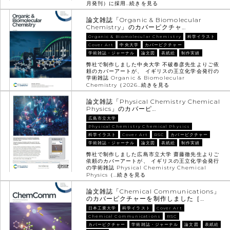
月発刊）に採用…
続きを見る
論文雑誌「Organic & Biomolecular
Chemistry」のカバーピクチャ…
Organic & Biomolecular Chemistry
科学イラスト
Cover Art
中央大学
カバーピクチャー
学術雑誌・ジャーナル
論文図
表紙絵
制作実績
弊社で制作しました中央大学 不破春彦先生よりご依
頼のカバーアートが、 イギリスの王立化学会発行の
学術雑誌 Organic & Biomolecular
Chemistry（2026…
続きを見る
論文雑誌「Physical Chemistry Chemical
Physics」のカバーピ…
広島市立大学
Physical Chemistry Chemical Physics
科学イラスト
Cover Art
RSC
カバーピクチャー
学術雑誌・ジャーナル
論文図
表紙絵
制作実績
弊社で制作しました広島市立大学 齋藤徹先生よりご
依頼のカバーアートが、 イギリスの王立化学会発行
の学術雑誌 Physical Chemistry Chemical
Physics（…
続きを見る
論文雑誌「Chemical Communications」
のカバーピクチャーを制作しました［…
日本工業大学
科学イラスト
Cover Art
Chemical Communications
RSC
カバーピクチャー
学術雑誌・ジャーナル
論文図
表紙絵