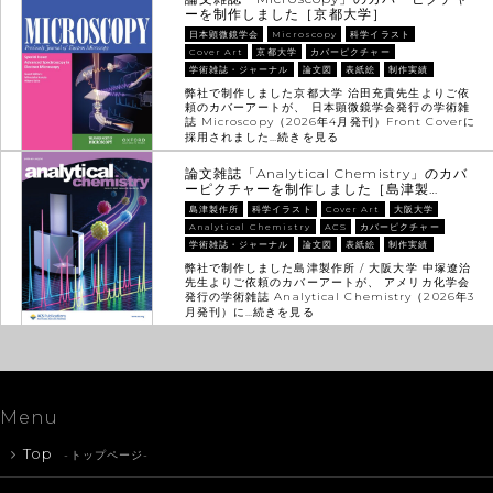
ーを制作しました［京都大学］
日本顕微鏡学会
Microscopy
科学イラスト
Cover Art
京都大学
カバーピクチャー
学術雑誌・ジャーナル
論文図
表紙絵
制作実績
弊社で制作しました京都大学 治田充貴先生よりご依
頼のカバーアートが、 日本顕微鏡学会発行の学術雑
誌 Microscopy（2026年4月発刊）Front Coverに
採用されました…
続きを見る
論文雑誌「Analytical Chemistry」のカバ
ーピクチャーを制作しました［島津製…
島津製作所
科学イラスト
Cover Art
大阪大学
Analytical Chemistry
ACS
カバーピクチャー
学術雑誌・ジャーナル
論文図
表紙絵
制作実績
弊社で制作しました島津製作所 / 大阪大学 中塚遼治
先生よりご依頼のカバーアートが、 アメリカ化学会
発行の学術雑誌 Analytical Chemistry（2026年3
月発刊）に…
続きを見る
Menu
Top
-トップページ-