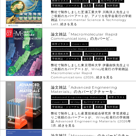
科学イラスト
Cover Art
ACS
カバーピクチャー
学術雑誌・ジャーナル
論文図
表紙絵
制作実績
弊社で制作しました芝浦工業大学 川島洋人先生より
ご依頼のカバーアートが、アメリカ化学会発行の学術
雑誌 Environmental Science & Technology
Lett…
続きを見る
論文雑誌「Macromolecular Rapid
Communications」のカバーピ…
科学イラスト
Cover Art
Macromolecular Rapid Communications
東京理科大学
Wiley
カバーピクチャー
学術雑誌・ジャーナル
論文図
表紙絵
制作実績
弊社で制作しました東京理科大学 伊藤由快先生より
ご依頼のカバーアートが、Wiley社発行の学術雑誌
Macromolecular Rapid
Communications（2026…
続きを見る
論文雑誌「Advanced Engineering
Materials」のカバーピクチャーを…
Advanced Engineering Materials
科学イラスト
Cover Art
Wiley
カバーピクチャー
学術雑誌・ジャーナル
論文図
表紙絵
制作実績
弊社で制作しました産業技術総合研究所 李哲虎様よ
りご依頼のカバーアートが、 Wiley社発行の学術雑
誌 Advanced Engineering Materials（2026年
3月…
続きを見る
論文雑誌「Microscopy」のカバーピクチャ