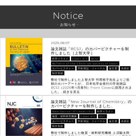
Notice
- お知らせ -
2026.08.07
論文雑誌「BCSJ」のカバーピクチャーを制
作しました［上智大学］
科学イラスト
Cover Art
BCSJ
Bulletin of the Chemical Society of Japan
カバーピクチャー
学術雑誌・ジャーナル
論文図
表紙絵
制作実績
弊社で制作しました上智大学 竹岡裕子先生よりご依
頼のカバーアートが、 日本化学会発行の学術雑誌
BCSJ（2026年4月発刊）Front Coverに採用されま
した。…
続きを見る
論文雑誌「New Journal of Chemistry」の
カバーピクチャーを制作しました…
New Journal of Chemistry
科学イラスト
物質・材料研究機構
Cover Art
RSC
カバーピクチャー
学術雑誌・ジャーナル
論文図
表紙絵
制作実績
弊社で制作しました物質・材料研究機構 上沼駿太郎