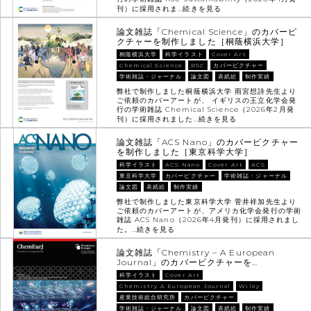
刊）に採用されま…
続きを見る
論文雑誌「Chemical Science」のカバーピ
クチャーを制作しました［桐蔭横浜大学］
桐蔭横浜大学
科学イラスト
Cover Art
Chemical Science
RSC
カバーピクチャー
学術雑誌・ジャーナル
論文図
表紙絵
制作実績
弊社で制作しました桐蔭横浜大学 雨宮想詩先生より
ご依頼のカバーアートが、 イギリスの王立化学会発
行の学術雑誌 Chemical Science（2026年2月発
刊）に採用されました…
続きを見る
論文雑誌「ACS Nano」のカバーピクチャー
を制作しました［東京科学大学］
科学イラスト
ACS Nano
Cover Art
ACS
東京科学大学
カバーピクチャー
学術雑誌・ジャーナル
論文図
表紙絵
制作実績
弊社で制作しました東京科学大学 菅井祥加先生より
ご依頼のカバーアートが、アメリカ化学会発行の学術
雑誌 ACS Nano（2026年4月発刊）に採用されまし
た。…
続きを見る
論文雑誌「Chemistry – A European
Journal」のカバーピクチャーを…
科学イラスト
Cover Art
Chemistry A European Journal
Wiley
産業技術総合研究所
カバーピクチャー
学術雑誌・ジャーナル
論文図
表紙絵
制作実績