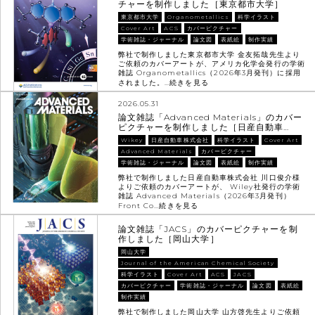
チャーを制作しました［東京都市大学］
東京都市大学
Organometallics
科学イラスト
Cover Art
ACS
カバーピクチャー
学術雑誌・ジャーナル
論文図
表紙絵
制作実績
弊社で制作しました東京都市大学 金友拓哉先生より
ご依頼のカバーアートが、アメリカ化学会発行の学術
雑誌 Organometallics（2026年3月発刊）に採用
されました。…
続きを見る
2026.05.31
論文雑誌「Advanced Materials」のカバー
ピクチャーを制作しました［日産自動車…
Wikey
日産自動車株式会社
科学イラスト
Cover Art
Advanced Materials
カバーピクチャー
学術雑誌・ジャーナル
論文図
表紙絵
制作実績
弊社で制作しました日産自動車株式会社 川口俊介様
よりご依頼のカバーアートが、 Wiley社発行の学術
雑誌 Advanced Materials（2026年3月発刊）
Front Co…
続きを見る
論文雑誌「JACS」のカバーピクチャーを制
作しました［岡山大学］
岡山大学
Journal of the American Chemical Society
科学イラスト
Cover Art
ACS
JACS
カバーピクチャー
学術雑誌・ジャーナル
論文図
表紙絵
制作実績
弊社で制作しました岡山大学 山方啓先生よりご依頼