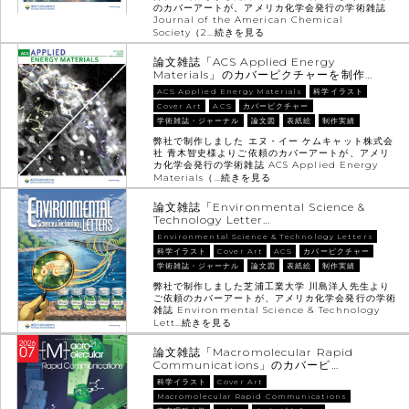
のカバーアートが、アメリカ化学会発行の学術雑誌
Journal of the American Chemical
Society（2…
続きを見る
論文雑誌「ACS Applied Energy
Materials」のカバーピクチャーを制作…
ACS Applied Energy Materials
科学イラスト
Cover Art
ACS
カバーピクチャー
学術雑誌・ジャーナル
論文図
表紙絵
制作実績
弊社で制作しました エヌ・イー ケムキャット株式会
社 青木智史様よりご依頼のカバーアートが、アメリ
カ化学会発行の学術雑誌 ACS Applied Energy
Materials（…
続きを見る
論文雑誌「Environmental Science &
Technology Letter…
Environmental Science & Technology Letters
科学イラスト
Cover Art
ACS
カバーピクチャー
学術雑誌・ジャーナル
論文図
表紙絵
制作実績
弊社で制作しました芝浦工業大学 川島洋人先生より
ご依頼のカバーアートが、アメリカ化学会発行の学術
雑誌 Environmental Science & Technology
Lett…
続きを見る
論文雑誌「Macromolecular Rapid
Communications」のカバーピ…
科学イラスト
Cover Art
Macromolecular Rapid Communications