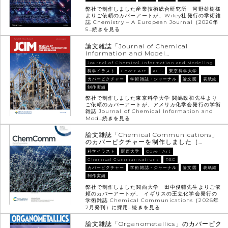
弊社で制作しました産業技術総合研究所 河野雄樹様
よりご依頼のカバーアートが、Wiley社発行の学術雑
誌 Chemistry – A European Journal（2026年
5…
続きを見る
論文雑誌「Journal of Chemical
Information and Model…
Journal of Chemical Information and Modeling
科学イラスト
Cover Art
ACS
東京科学大学
カバーピクチャー
学術雑誌・ジャーナル
論文図
表紙絵
制作実績
弊社で制作しました東京科学大学 関嶋政和先生より
ご依頼のカバーアートが、アメリカ化学会発行の学術
雑誌 Journal of Chemical Information and
Mod…
続きを見る
論文雑誌「Chemical Communications」
のカバーピクチャーを制作しました［…
科学イラスト
関西大学
Cover Art
Chemical Communications
RSC
カバーピクチャー
学術雑誌・ジャーナル
論文図
表紙絵
制作実績
弊社で制作しました関西大学 田中俊輔先生よりご依
頼のカバーアートが、 イギリスの王立化学会発行の
学術雑誌 Chemical Communications（2026年
2月発刊）に採用…
続きを見る
論文雑誌「Organometallics」のカバーピク