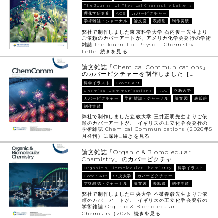
The Journal of Physical Chemistry Letters
理化学研究所
ACS
カバーピクチャー
学術雑誌・ジャーナル
論文図
表紙絵
制作実績
弊社で制作しました東京科学大学 石内俊一先生より
ご依頼のカバーアートが、アメリカ化学会発行の学術
雑誌 The Journal of Physical Chemistry
Lette…
続きを見る
論文雑誌「Chemical Communications」
のカバーピクチャーを制作しました［…
科学イラスト
Cover Art
Chemical Communications
RSC
立教大学
カバーピクチャー
学術雑誌・ジャーナル
論文図
表紙絵
制作実績
弊社で制作しました立教大学 三井正明先生よりご依
頼のカバーアートが、 イギリスの王立化学会発行の
学術雑誌 Chemical Communications（2026年5
月発刊）に採用…
続きを見る
論文雑誌「Organic & Biomolecular
Chemistry」のカバーピクチャ…
Organic & Biomolecular Chemistry
科学イラスト
Cover Art
中央大学
カバーピクチャー
学術雑誌・ジャーナル
論文図
表紙絵
制作実績
弊社で制作しました中央大学 不破春彦先生よりご依
頼のカバーアートが、 イギリスの王立化学会発行の
学術雑誌 Organic & Biomolecular
Chemistry（2026…
続きを見る