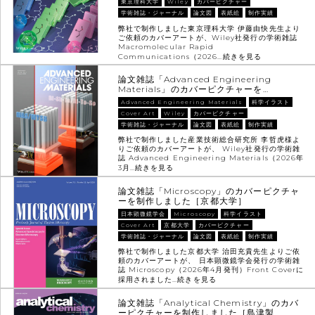
東京理科大学
Wiley
カバーピクチャー
学術雑誌・ジャーナル
論文図
表紙絵
制作実績
弊社で制作しました東京理科大学 伊藤由快先生より
ご依頼のカバーアートが、Wiley社発行の学術雑誌
Macromolecular Rapid
Communications（2026…
続きを見る
論文雑誌「Advanced Engineering
Materials」のカバーピクチャーを…
Advanced Engineering Materials
科学イラスト
Cover Art
Wiley
カバーピクチャー
学術雑誌・ジャーナル
論文図
表紙絵
制作実績
弊社で制作しました産業技術総合研究所 李哲虎様よ
りご依頼のカバーアートが、 Wiley社発行の学術雑
誌 Advanced Engineering Materials（2026年
3月…
続きを見る
論文雑誌「Microscopy」のカバーピクチャ
ーを制作しました［京都大学］
日本顕微鏡学会
Microscopy
科学イラスト
Cover Art
京都大学
カバーピクチャー
学術雑誌・ジャーナル
論文図
表紙絵
制作実績
弊社で制作しました京都大学 治田充貴先生よりご依
頼のカバーアートが、 日本顕微鏡学会発行の学術雑
誌 Microscopy（2026年4月発刊）Front Coverに
採用されました…
続きを見る
論文雑誌「Analytical Chemistry」のカバ
ーピクチャーを制作しました［島津製…