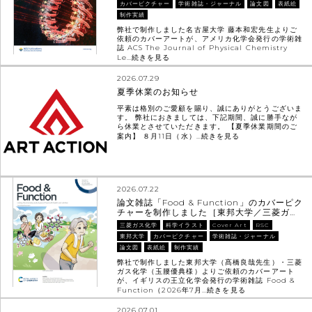
カバーピクチャー
学術雑誌・ジャーナル
論文図
表紙絵
制作実績
弊社で制作しました名古屋大学 藤本和宏先生よりご
依頼のカバーアートが、アメリカ化学会発行の学術雑
誌 ACS The Journal of Physical Chemistry
Le…
続きを見る
2026.07.29
夏季休業のお知らせ
平素は格別のご愛顧を賜り、誠にありがとうございま
す。 弊社におきましては、下記期間、誠に勝手なが
ら休業とさせていただきます。 【夏季休業期間のご
案内】 ８月11日（水）…
続きを見る
2026.07.22
論文雑誌「Food & Function」のカバーピク
チャーを制作しました［東邦大学／三菱ガ…
三菱ガス化学
科学イラスト
Cover Art
RSC
東邦大学
カバーピクチャー
学術雑誌・ジャーナル
論文図
表紙絵
制作実績
弊社で制作しました東邦大学（髙橋良哉先生）・三菱
ガス化学（玉腰優典様）よりご依頼のカバーアート
が、イギリスの王立化学会発行の学術雑誌 Food &
Function（2026年7月…
続きを見る
2026.07.01