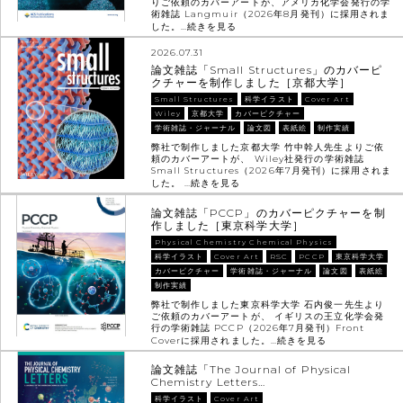
りご依頼のカバーアートが、アメリカ化学会発行の学
術雑誌 Langmuir（2026年8月発刊）に採用されま
した。…
続きを見る
2026.07.31
論文雑誌「Small Structures」のカバーピ
クチャーを制作しました［京都大学］
Small Structures
科学イラスト
Cover Art
Wiley
京都大学
カバーピクチャー
学術雑誌・ジャーナル
論文図
表紙絵
制作実績
弊社で制作しました京都大学 竹中幹人先生よりご依
頼のカバーアートが、 Wiley社発行の学術雑誌
Small Structures（2026年7月発刊）に採用されま
した。 …
続きを見る
論文雑誌「PCCP」のカバーピクチャーを制
作しました［東京科学大学］
Physical Chemistry Chemical Physics
科学イラスト
Cover Art
RSC
PCCP
東京科学大学
カバーピクチャー
学術雑誌・ジャーナル
論文図
表紙絵
制作実績
弊社で制作しました東京科学大学 石内俊一先生より
ご依頼のカバーアートが、 イギリスの王立化学会発
行の学術雑誌 PCCP（2026年7月発刊）Front
Coverに採用されました。…
続きを見る
論文雑誌「The Journal of Physical
Chemistry Letters…
科学イラスト
Cover Art