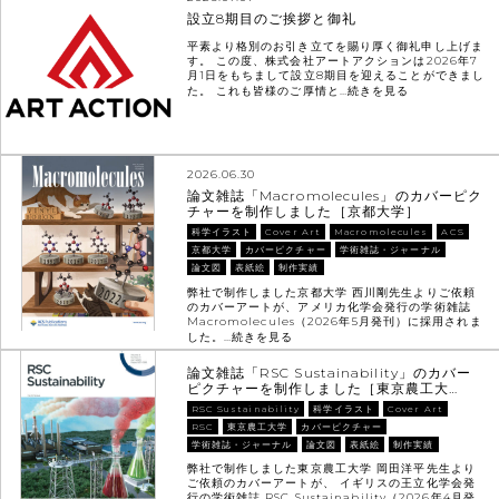
設立8期目のご挨拶と御礼
平素より格別のお引き立てを賜り厚く御礼申し上げま
す。 この度、株式会社アートアクションは2026年7
月1日をもちまして設立8期目を迎えることができまし
た。 これも皆様のご厚情と…
続きを見る
2026.06.30
論文雑誌「Macromolecules」のカバーピク
チャーを制作しました［京都大学］
科学イラスト
Cover Art
Macromolecules
ACS
京都大学
カバーピクチャー
学術雑誌・ジャーナル
論文図
表紙絵
制作実績
弊社で制作しました京都大学 西川剛先生よりご依頼
のカバーアートが、アメリカ化学会発行の学術雑誌
Macromolecules（2026年5月発刊）に採用されま
した。…
続きを見る
論文雑誌「RSC Sustainability」のカバー
ピクチャーを制作しました［東京農工大…
RSC Sustainability
科学イラスト
Cover Art
RSC
東京農工大学
カバーピクチャー
学術雑誌・ジャーナル
論文図
表紙絵
制作実績
弊社で制作しました東京農工大学 岡田洋平先生より
ご依頼のカバーアートが、 イギリスの王立化学会発
行の学術雑誌 RSC Sustainability（2026年4月発