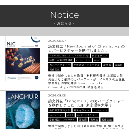
Notice
- お知らせ -
2026.08.07
論文雑誌「New Journal of Chemistry」の
カバーピクチャーを制作しました…
New Journal of Chemistry
科学イラスト
物質・材料研究機構
Cover Art
RSC
カバーピクチャー
学術雑誌・ジャーナル
論文図
表紙絵
制作実績
弊社で制作しました物質・材料研究機構 上沼駿太郎
先生よりご依頼のカバーアートが、イギリスの王立化
学会発行の学術雑誌 New Journal of
Chemistry（2026年7月…
続きを見る
2026.08.05
論文雑誌「Langmuir」のカバーピクチャー
を制作しました［山口東京理科大学 ］
山口東京理科大学
科学イラスト
Cover Art
Langmuir
ACS
カバーピクチャー
学術雑誌・ジャーナル
論文図
表紙絵
制作実績
弊社で制作しました山口東京理科大学 秦 慎一先生よ