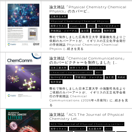
論文雑誌「Physical Chemistry Chemical
Physics」のカバーピ…
広島市立大学
Physical Chemistry Chemical Physics
科学イラスト
Cover Art
RSC
カバーピクチャー
学術雑誌・ジャーナル
論文図
表紙絵
制作実績
弊社で制作しました広島市立大学 齋藤徹先生よりご
依頼のカバーアートが、 イギリスの王立化学会発行
の学術雑誌 Physical Chemistry Chemical
Physics（…
続きを見る
論文雑誌「Chemical Communications」
のカバーピクチャーを制作しました［…
日本工業大学
科学イラスト
Cover Art
Chemical Communications
RSC
カバーピクチャー
学術雑誌・ジャーナル
論文図
表紙絵
制作実績
弊社で制作しました日本工業大学 小池隆司先生より
ご依頼のカバーアートが、 イギリスの王立化学会発
行の学術雑誌 Chemical
Communications（2026年4月発刊）に…
続きを見
る
論文雑誌「ACS The Journal of Physical
Chemistry Let…
ACS The Journal of Physical Chemistry Letters
科学イラスト
Cover Art
名古屋大学
ACS