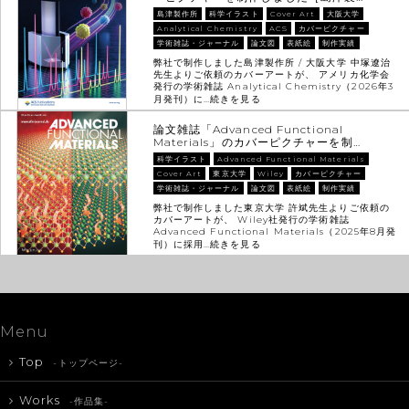
島津製作所
科学イラスト
Cover Art
大阪大学
Analytical Chemistry
ACS
カバーピクチャー
学術雑誌・ジャーナル
論文図
表紙絵
制作実績
弊社で制作しました島津製作所 / 大阪大学 中塚遼治
先生よりご依頼のカバーアートが、 アメリカ化学会
発行の学術雑誌 Analytical Chemistry（2026年3
月発刊）に…
続きを見る
論文雑誌「Advanced Functional
Materials」のカバーピクチャーを制…
科学イラスト
Advanced Functional Materials
Cover Art
東京大学
Wiley
カバーピクチャー
学術雑誌・ジャーナル
論文図
表紙絵
制作実績
弊社で制作しました東京大学 許斌先生よりご依頼の
カバーアートが、 Wiley社発行の学術雑誌
Advanced Functional Materials（2025年8月発
刊）に採用…
続きを見る
Menu
Top
-トップページ-
Works
-作品集-