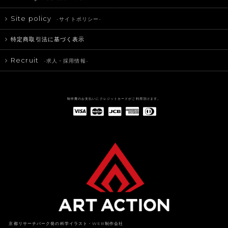
Site policy
-サイトポリシー-
特定商取引法に基づく表示
Recruit
-求人・採用情報-
制作費のお支払いにクレジットカードがご利用頂けます。
American Express(アメリカン・エキスプレス)
Diners Club(ダイナース クラブ)
京都リサーチパーク発の科学イラスト・WEB制作会社