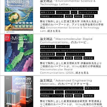
論文雑誌「Environmental Science &
Technology Letter…
Environmental Science & Technology Letters
科学イラスト
Cover Art
ACS
カバーピクチャー
学術雑誌・ジャーナル
論文図
表紙絵
制作実績
弊社で制作しました芝浦工業大学 川島洋人先生より
ご依頼のカバーアートが、アメリカ化学会発行の学術
雑誌 Environmental Science & Technology
Lett…
続きを見る
論文雑誌「Macromolecular Rapid
Communications」のカバーピ…
科学イラスト
Cover Art
Macromolecular Rapid Communications
東京理科大学
Wiley
カバーピクチャー
学術雑誌・ジャーナル
論文図
表紙絵
制作実績
弊社で制作しました東京理科大学 伊藤由快先生より
ご依頼のカバーアートが、Wiley社発行の学術雑誌
Macromolecular Rapid
Communications（2026…
続きを見る
論文雑誌「Advanced Engineering
Materials」のカバーピクチャーを…
Advanced Engineering Materials
科学イラスト
Cover Art
Wiley
カバーピクチャー
学術雑誌・ジャーナル
論文図
表紙絵
制作実績
弊社で制作しました産業技術総合研究所 李哲虎様よ
りご依頼のカバーアートが、 Wiley社発行の学術雑