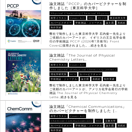
論文雑誌「PCCP」のカバーピクチャーを制
作しました［東京科学大学］
Physical Chemistry Chemical Physics
科学イラスト
Cover Art
RSC
PCCP
東京科学大学
カバーピクチャー
学術雑誌・ジャーナル
論文図
表紙絵
制作実績
弊社で制作しました東京科学大学 石内俊一先生より
ご依頼のカバーアートが、 イギリスの王立化学会発
行の学術雑誌 PCCP（2026年7月発刊）Front
Coverに採用されました。…
続きを見る
論文雑誌「The Journal of Physical
Chemistry Letters…
科学イラスト
Cover Art
The Journal of Physical Chemistry Letters
理化学研究所
ACS
カバーピクチャー
学術雑誌・ジャーナル
論文図
表紙絵
制作実績
弊社で制作しました東京科学大学 石内俊一先生より
ご依頼のカバーアートが、アメリカ化学会発行の学術
雑誌 The Journal of Physical Chemistry
Lette…
続きを見る
論文雑誌「Chemical Communications」
のカバーピクチャーを制作しました［…
科学イラスト
Cover Art
Chemical Communications
RSC
立教大学
カバーピクチャー
学術雑誌・ジャーナル
論文図
表紙絵
制作実績