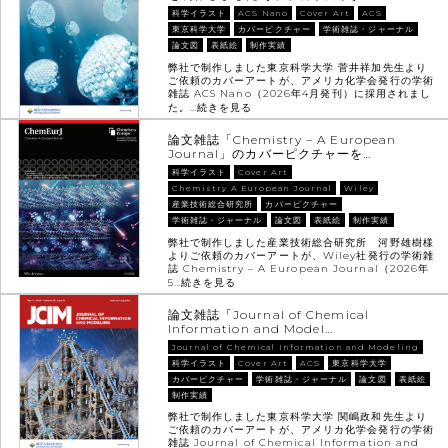
科学イラスト
ACS Nano
Cover Art
ACS
東京科学大学
カバーピクチャー
学術雑誌・ジャーナル
論文図
表紙絵
制作実績
弊社で制作しました東京科学大学 菅井祥加先生より
ご依頼のカバーアートが、アメリカ化学会発行の学術
雑誌 ACS Nano（2026年4月発刊）に採用されまし
た。…
続きを見る
論文雑誌「Chemistry – A European
Journal」のカバーピクチャーを…
科学イラスト
Cover Art
Chemistry A European Journal
Wiley
産業技術総合研究所
カバーピクチャー
学術雑誌・ジャーナル
論文図
表紙絵
制作実績
弊社で制作しました産業技術総合研究所 河野雄樹様
よりご依頼のカバーアートが、Wiley社発行の学術雑
誌 Chemistry – A European Journal（2026年
5…
続きを見る
論文雑誌「Journal of Chemical
Information and Model…
Journal of Chemical Information and Modeling
科学イラスト
Cover Art
ACS
東京科学大学
カバーピクチャー
学術雑誌・ジャーナル
論文図
表紙絵
制作実績
弊社で制作しました東京科学大学 関嶋政和先生より
ご依頼のカバーアートが、アメリカ化学会発行の学術
雑誌 Journal of Chemical Information and