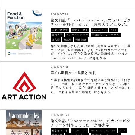
2026.07.22
論文雑誌「Food & Function」のカバーピク
チャーを制作しました［東邦大学／三菱ガ…
三菱ガス化学
科学イラスト
Cover Art
RSC
東邦大学
カバーピクチャー
学術雑誌・ジャーナル
論文図
表紙絵
制作実績
弊社で制作しました東邦大学（髙橋良哉先生）・三菱
ガス化学（玉腰優典様）よりご依頼のカバーアート
が、イギリスの王立化学会発行の学術雑誌 Food &
Function（2026年7月…
続きを見る
2026.07.01
設立8期目のご挨拶と御礼
平素より格別のお引き立てを賜り厚く御礼申し上げま
す。 この度、株式会社アートアクションは2026年7
月1日をもちまして設立8期目を迎えることができまし
た。 これも皆様のご厚情と…
続きを見る
2026.06.30
論文雑誌「Macromolecules」のカバーピク
チャーを制作しました［京都大学］
科学イラスト
Cover Art
Macromolecules
ACS