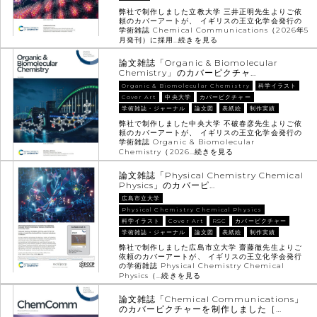
弊社で制作しました立教大学 三井正明先生よりご依
頼のカバーアートが、 イギリスの王立化学会発行の
学術雑誌 Chemical Communications（2026年5
月発刊）に採用…
続きを見る
論文雑誌「Organic & Biomolecular
Chemistry」のカバーピクチャ…
Organic & Biomolecular Chemistry
科学イラスト
Cover Art
中央大学
カバーピクチャー
学術雑誌・ジャーナル
論文図
表紙絵
制作実績
弊社で制作しました中央大学 不破春彦先生よりご依
頼のカバーアートが、 イギリスの王立化学会発行の
学術雑誌 Organic & Biomolecular
Chemistry（2026…
続きを見る
論文雑誌「Physical Chemistry Chemical
Physics」のカバーピ…
広島市立大学
Physical Chemistry Chemical Physics
科学イラスト
Cover Art
RSC
カバーピクチャー
学術雑誌・ジャーナル
論文図
表紙絵
制作実績
弊社で制作しました広島市立大学 齋藤徹先生よりご
依頼のカバーアートが、 イギリスの王立化学会発行
の学術雑誌 Physical Chemistry Chemical
Physics（…
続きを見る
論文雑誌「Chemical Communications」
のカバーピクチャーを制作しました［…