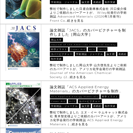
学術雑誌・ジャーナル
論文図
表紙絵
制作実績
弊社で制作しました日産自動車株式会社 川口俊介様
よりご依頼のカバーアートが、 Wiley社発行の学術
雑誌 Advanced Materials（2026年3月発刊）
Front Co…
続きを見る
論文雑誌「JACS」のカバーピクチャーを制
作しました［岡山大学］
岡山大学
Journal of the American Chemical Society
科学イラスト
Cover Art
ACS
JACS
カバーピクチャー
学術雑誌・ジャーナル
論文図
表紙絵
制作実績
弊社で制作しました岡山大学 山方啓先生よりご依頼
のカバーアートが、アメリカ化学会発行の学術雑誌
Journal of the American Chemical
Society（2…
続きを見る
論文雑誌「ACS Applied Energy
Materials」のカバーピクチャーを制作…
ACS Applied Energy Materials
科学イラスト
Cover Art
ACS
カバーピクチャー
学術雑誌・ジャーナル
論文図
表紙絵
制作実績
弊社で制作しました エヌ・イー ケムキャット株式会
社 青木智史様よりご依頼のカバーアートが、アメリ
カ化学会発行の学術雑誌 ACS Applied Energy
Materials（…
続きを見る