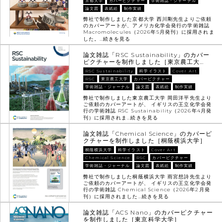
京都大学
カバーピクチャー
学術雑誌・ジャーナル
論文図
表紙絵
制作実績
弊社で制作しました京都大学 西川剛先生よりご依頼
のカバーアートが、アメリカ化学会発行の学術雑誌
Macromolecules（2026年5月発刊）に採用されま
した。…
続きを見る
論文雑誌「RSC Sustainability」のカバー
ピクチャーを制作しました［東京農工大…
RSC Sustainability
科学イラスト
Cover Art
RSC
東京農工大学
カバーピクチャー
学術雑誌・ジャーナル
論文図
表紙絵
制作実績
弊社で制作しました東京農工大学 岡田洋平先生より
ご依頼のカバーアートが、 イギリスの王立化学会発
行の学術雑誌 RSC Sustainability（2026年4月発
刊）に採用されま…
続きを見る
論文雑誌「Chemical Science」のカバーピ
クチャーを制作しました［桐蔭横浜大学］
桐蔭横浜大学
科学イラスト
Cover Art
Chemical Science
RSC
カバーピクチャー
学術雑誌・ジャーナル
論文図
表紙絵
制作実績
弊社で制作しました桐蔭横浜大学 雨宮想詩先生より
ご依頼のカバーアートが、 イギリスの王立化学会発
行の学術雑誌 Chemical Science（2026年2月発
刊）に採用されました…
続きを見る
論文雑誌「ACS Nano」のカバーピクチャー
を制作しました［東京科学大学］