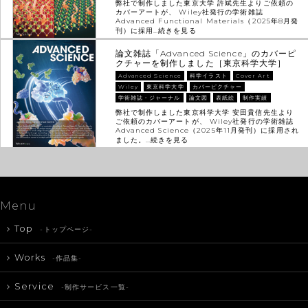
弊社で制作しました東京大学 許斌先生よりご依頼の
カバーアートが、 Wiley社発行の学術雑誌
Advanced Functional Materials（2025年8月発
刊）に採用…
続きを見る
論文雑誌「Advanced Science」のカバーピ
クチャーを制作しました［東京科学大学］
Advanced Science
科学イラスト
Cover Art
Wiley
東京科学大学
カバーピクチャー
学術雑誌・ジャーナル
論文図
表紙絵
制作実績
弊社で制作しました東京科学大学 安田貴信先生より
ご依頼のカバーアートが、 Wiley社発行の学術雑誌
Advanced Science（2025年11月発刊）に採用され
ました。…
続きを見る
Menu
Top
-トップページ-
Works
-作品集-
Service
-制作サービス一覧-