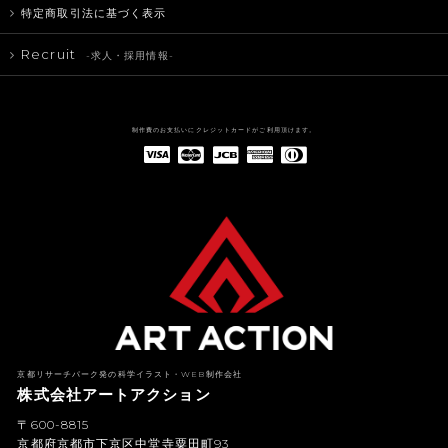
特定商取引法に基づく表示
Recruit
-求人・採用情報-
制作費のお支払いにクレジットカードがご利用頂けます。
American Express(アメリカン・エキスプレス)
Diners Club(ダイナース クラブ)
京都リサーチパーク発の科学イラスト・WEB制作会社
株式会社アートアクション
〒600-8815
京都府京都市下京区中堂寺粟田町93