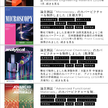
誌 Advanced Engineering Materials（2026年
3月…
続きを見る
論文雑誌「Microscopy」のカバーピクチャ
ーを制作しました［京都大学］
日本顕微鏡学会
Microscopy
科学イラスト
Cover Art
京都大学
カバーピクチャー
学術雑誌・ジャーナル
論文図
表紙絵
制作実績
弊社で制作しました京都大学 治田充貴先生よりご依
頼のカバーアートが、 日本顕微鏡学会発行の学術雑
誌 Microscopy（2026年4月発刊）Front Coverに
採用されました…
続きを見る
論文雑誌「Analytical Chemistry」のカバ
ーピクチャーを制作しました［島津製…
島津製作所
科学イラスト
Cover Art
大阪大学
Analytical Chemistry
ACS
カバーピクチャー
学術雑誌・ジャーナル
論文図
表紙絵
制作実績
弊社で制作しました島津製作所 / 大阪大学 中塚遼治
先生よりご依頼のカバーアートが、 アメリカ化学会
発行の学術雑誌 Analytical Chemistry（2026年3
月発刊）に…
続きを見る
論文雑誌「Advanced Functional
Materials」のカバーピクチャーを制…
科学イラスト
Advanced Functional Materials
Cover Art
東京大学
Wiley
カバーピクチャー
学術雑誌・ジャーナル
論文図
表紙絵
制作実績