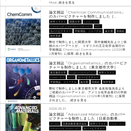
Mod…
続きを見る
論文雑誌「Chemical Communications」
のカバーピクチャーを制作しました［…
科学イラスト
関西大学
Cover Art
Chemical Communications
RSC
カバーピクチャー
学術雑誌・ジャーナル
論文図
表紙絵
制作実績
弊社で制作しました関西大学 田中俊輔先生よりご依
頼のカバーアートが、 イギリスの王立化学会発行の
学術雑誌 Chemical Communications（2026年
2月発刊）に採用…
続きを見る
論文雑誌「Organometallics」のカバーピク
チャーを制作しました［東京都市大学］
東京都市大学
Organometallics
科学イラスト
Cover Art
ACS
カバーピクチャー
学術雑誌・ジャーナル
論文図
表紙絵
制作実績
弊社で制作しました東京都市大学 金友拓哉先生より
ご依頼のカバーアートが、アメリカ化学会発行の学術
雑誌 Organometallics（2026年3月発刊）に採用
されました。…
続きを見る
2026.05.31
論文雑誌「Advanced Materials」のカバー
ピクチャーを制作しました［日産自動車…
Wikey
日産自動車株式会社
科学イラスト
Cover Art
Advanced Materials
カバーピクチャー