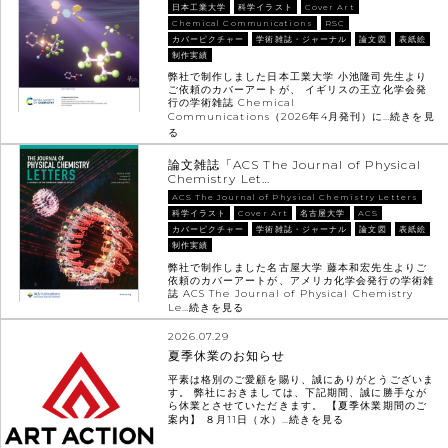
日本工業大学
科学イラスト
Cover Art
Chemical Communications
RSC
カバーピクチャー
学術雑誌・ジャーナル
論文図
表紙絵
制作実績
弊社で制作しました日本工業大学 小池隆司先生より
ご依頼のカバーアートが、 イギリスの王立化学会発
行の学術雑誌 Chemical
Communications（2026年4月発刊）に…
続きを見
る
論文雑誌「ACS The Journal of Physical
Chemistry Let…
ACS The Journal of Physical Chemistry Letters
科学イラスト
Cover Art
名古屋大学
ACS
カバーピクチャー
学術雑誌・ジャーナル
論文図
表紙絵
制作実績
弊社で制作しました名古屋大学 藤本和宏先生よりご
依頼のカバーアートが、アメリカ化学会発行の学術雑
誌 ACS The Journal of Physical Chemistry
Le…
続きを見る
2026.07.29
夏季休業のお知らせ
平素は格別のご愛顧を賜り、誠にありがとうございま
す。 弊社におきましては、下記期間、誠に勝手なが
ら休業とさせていただきます。 【夏季休業期間のご
案内】 ８月11日（水）…
続きを見る