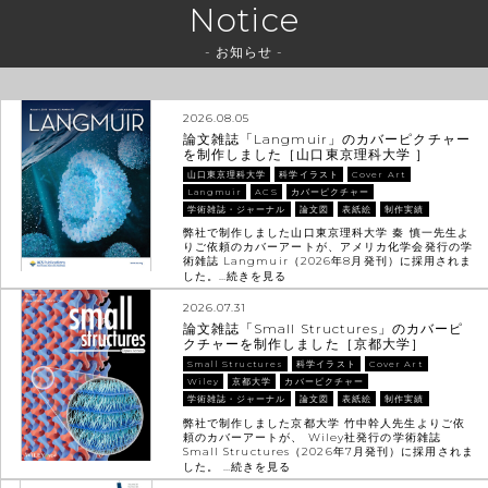
Notice
- お知らせ -
2026.08.05
論文雑誌「Langmuir」のカバーピクチャー
を制作しました［山口東京理科大学 ］
山口東京理科大学
科学イラスト
Cover Art
Langmuir
ACS
カバーピクチャー
学術雑誌・ジャーナル
論文図
表紙絵
制作実績
弊社で制作しました山口東京理科大学 秦 慎一先生よ
りご依頼のカバーアートが、アメリカ化学会発行の学
術雑誌 Langmuir（2026年8月発刊）に採用されま
した。…
続きを見る
2026.07.31
論文雑誌「Small Structures」のカバーピ
クチャーを制作しました［京都大学］
Small Structures
科学イラスト
Cover Art
Wiley
京都大学
カバーピクチャー
学術雑誌・ジャーナル
論文図
表紙絵
制作実績
弊社で制作しました京都大学 竹中幹人先生よりご依
頼のカバーアートが、 Wiley社発行の学術雑誌
Small Structures（2026年7月発刊）に採用されま
した。 …
続きを見る