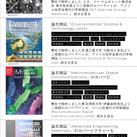
弊社で制作しました エヌ・イー ケムキャット株式会
社 青木智史様よりご依頼のカバーアートが、アメリ
カ化学会発行の学術雑誌 ACS Applied Energy
Materials（…
続きを見る
論文雑誌「Environmental Science &
Technology Letter…
Environmental Science & Technology Letters
科学イラスト
Cover Art
ACS
カバーピクチャー
学術雑誌・ジャーナル
論文図
表紙絵
制作実績
弊社で制作しました芝浦工業大学 川島洋人先生より
ご依頼のカバーアートが、アメリカ化学会発行の学術
雑誌 Environmental Science & Technology
Lett…
続きを見る
論文雑誌「Macromolecular Rapid
Communications」のカバーピ…
科学イラスト
Cover Art
Macromolecular Rapid Communications
東京理科大学
Wiley
カバーピクチャー
学術雑誌・ジャーナル
論文図
表紙絵
制作実績
弊社で制作しました東京理科大学 伊藤由快先生より
ご依頼のカバーアートが、Wiley社発行の学術雑誌
Macromolecular Rapid
Communications（2026…
続きを見る
論文雑誌「Advanced Engineering
Materials」のカバーピクチャーを…
Advanced Engineering Materials
科学イラスト