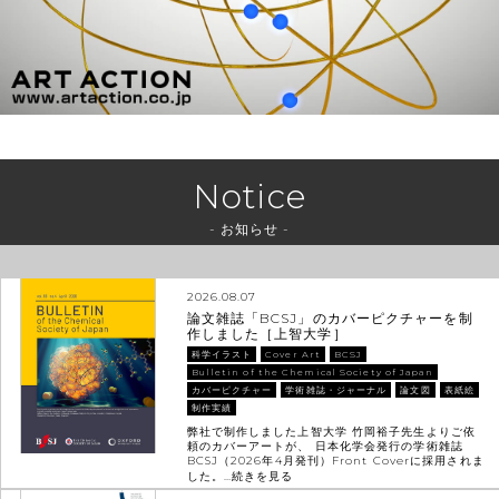
Notice
- お知らせ -
2026.08.07
論文雑誌「BCSJ」のカバーピクチャーを制
作しました［上智大学］
科学イラスト
Cover Art
BCSJ
Bulletin of the Chemical Society of Japan
カバーピクチャー
学術雑誌・ジャーナル
論文図
表紙絵
制作実績
弊社で制作しました上智大学 竹岡裕子先生よりご依
頼のカバーアートが、 日本化学会発行の学術雑誌
BCSJ（2026年4月発刊）Front Coverに採用されま
した。…
続きを見る