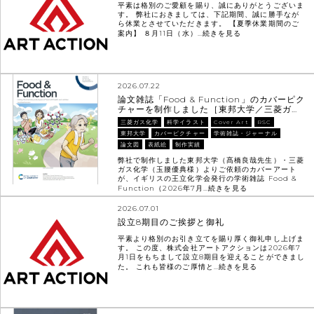
平素は格別のご愛顧を賜り、誠にありがとうございま
す。 弊社におきましては、下記期間、誠に勝手なが
ら休業とさせていただきます。 【夏季休業期間のご
案内】 ８月11日（水）…
続きを見る
2026.07.22
論文雑誌「Food & Function」のカバーピク
チャーを制作しました［東邦大学／三菱ガ…
三菱ガス化学
科学イラスト
Cover Art
RSC
東邦大学
カバーピクチャー
学術雑誌・ジャーナル
論文図
表紙絵
制作実績
弊社で制作しました東邦大学（髙橋良哉先生）・三菱
ガス化学（玉腰優典様）よりご依頼のカバーアート
が、イギリスの王立化学会発行の学術雑誌 Food &
Function（2026年7月…
続きを見る
2026.07.01
設立8期目のご挨拶と御礼
平素より格別のお引き立てを賜り厚く御礼申し上げま
す。 この度、株式会社アートアクションは2026年7
月1日をもちまして設立8期目を迎えることができまし
た。 これも皆様のご厚情と…
続きを見る