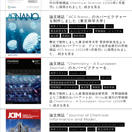
行の学術雑誌 Chemical Science（2026年2月発
刊）に採用されました…
続きを見る
論文雑誌「ACS Nano」のカバーピクチャー
を制作しました［東京科学大学］
科学イラスト
ACS Nano
Cover Art
ACS
東京科学大学
カバーピクチャー
学術雑誌・ジャーナル
論文図
表紙絵
制作実績
弊社で制作しました東京科学大学 菅井祥加先生より
ご依頼のカバーアートが、アメリカ化学会発行の学術
雑誌 ACS Nano（2026年4月発刊）に採用されまし
た。…
続きを見る
論文雑誌「Chemistry – A European
Journal」のカバーピクチャーを…
科学イラスト
Cover Art
Chemistry A European Journal
Wiley
産業技術総合研究所
カバーピクチャー
学術雑誌・ジャーナル
論文図
表紙絵
制作実績
弊社で制作しました産業技術総合研究所 河野雄樹様
よりご依頼のカバーアートが、Wiley社発行の学術雑
誌 Chemistry – A European Journal（2026年
5…
続きを見る
論文雑誌「Journal of Chemical
Information and Model…
Journal of Chemical Information and Modeling
科学イラスト
Cover Art
ACS
東京科学大学