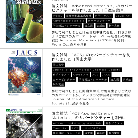
論文雑誌「Advanced Materials」のカバー
ピクチャーを制作しました［日産自動車…
Wikey
日産自動車株式会社
科学イラスト
Cover Art
Advanced Materials
カバーピクチャー
学術雑誌・ジャーナル
論文図
表紙絵
制作実績
弊社で制作しました日産自動車株式会社 川口俊介様
よりご依頼のカバーアートが、 Wiley社発行の学術
雑誌 Advanced Materials（2026年3月発刊）
Front Co…
続きを見る
論文雑誌「JACS」のカバーピクチャーを制
作しました［岡山大学］
岡山大学
Journal of the American Chemical Society
科学イラスト
Cover Art
ACS
JACS
カバーピクチャー
学術雑誌・ジャーナル
論文図
表紙絵
制作実績
弊社で制作しました岡山大学 山方啓先生よりご依頼
のカバーアートが、アメリカ化学会発行の学術雑誌
Journal of the American Chemical
Society（2…
続きを見る
論文雑誌「ACS Applied Energy
Materials」のカバーピクチャーを制作…
ACS Applied Energy Materials
科学イラスト
Cover Art
ACS
カバーピクチャー
学術雑誌・ジャーナル
論文図
表紙絵
制作実績