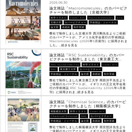
2026.06.30
論文雑誌「Macromolecules」のカバーピク
チャーを制作しました［京都大学］
科学イラスト
Cover Art
Macromolecules
ACS
京都大学
カバーピクチャー
学術雑誌・ジャーナル
論文図
表紙絵
制作実績
弊社で制作しました京都大学 西川剛先生よりご依頼
のカバーアートが、アメリカ化学会発行の学術雑誌
Macromolecules（2026年5月発刊）に採用されま
した。…
続きを見る
論文雑誌「RSC Sustainability」のカバー
ピクチャーを制作しました［東京農工大…
RSC Sustainability
科学イラスト
Cover Art
RSC
東京農工大学
カバーピクチャー
学術雑誌・ジャーナル
論文図
表紙絵
制作実績
弊社で制作しました東京農工大学 岡田洋平先生より
ご依頼のカバーアートが、 イギリスの王立化学会発
行の学術雑誌 RSC Sustainability（2026年4月発
刊）に採用されま…
続きを見る
論文雑誌「Chemical Science」のカバーピ
クチャーを制作しました［桐蔭横浜大学］
桐蔭横浜大学
科学イラスト
Cover Art
Chemical Science
RSC
カバーピクチャー
学術雑誌・ジャーナル
論文図
表紙絵
制作実績
弊社で制作しました桐蔭横浜大学 雨宮想詩先生より
ご依頼のカバーアートが、 イギリスの王立化学会発