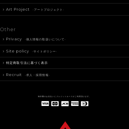
Art Project
-アートプロジェクト-
Other
Privacy
-個人情報の取扱いについて-
Site policy
-サイトポリシー-
特定商取引法に基づく表示
Recruit
-求人・採用情報-
制作費のお支払いにクレジットカードがご利用頂けます。
American Express(アメリカン・エキスプレス)
Diners Club(ダイナース クラブ)