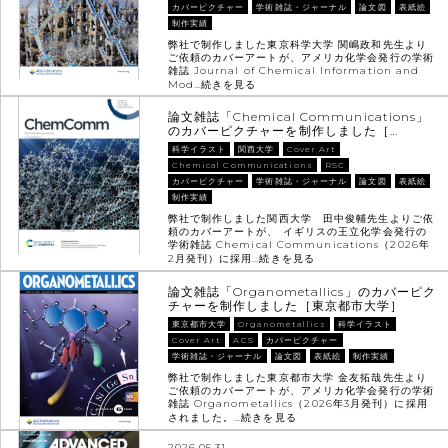
カバーピクチャー
学術雑誌・ジャーナル
論文図
表紙絵
制作実績
弊社で制作しました東京科学大学 関嶋政和先生より
ご依頼のカバーアートが、アメリカ化学会発行の学術
雑誌 Journal of Chemical Information and
Mod…
続きを見る
論文雑誌「Chemical Communications」
のカバーピクチャーを制作しました［…
科学イラスト
関西大学
Cover Art
Chemical Communications
RSC
カバーピクチャー
学術雑誌・ジャーナル
論文図
表紙絵
制作実績
弊社で制作しました関西大学 田中俊輔先生よりご依
頼のカバーアートが、 イギリスの王立化学会発行の
学術雑誌 Chemical Communications（2026年
2月発刊）に採用…
続きを見る
論文雑誌「Organometallics」のカバーピク
チャーを制作しました［東京都市大学］
東京都市大学
Organometallics
科学イラスト
Cover Art
ACS
カバーピクチャー
学術雑誌・ジャーナル
論文図
表紙絵
制作実績
弊社で制作しました東京都市大学 金友拓哉先生より
ご依頼のカバーアートが、アメリカ化学会発行の学術
雑誌 Organometallics（2026年3月発刊）に採用
されました。…
続きを見る
2026.05.31