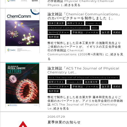
の学術雑誌 Physical Chemistry Chemical
Physics（…
続きを見る
論文雑誌「Chemical Communications」
のカバーピクチャーを制作しました［…
日本工業大学
科学イラスト
Cover Art
Chemical Communications
RSC
カバーピクチャー
学術雑誌・ジャーナル
論文図
表紙絵
制作実績
弊社で制作しました日本工業大学 小池隆司先生より
ご依頼のカバーアートが、 イギリスの王立化学会発
行の学術雑誌 Chemical
Communications（2026年4月発刊）に…
続きを見
る
論文雑誌「ACS The Journal of Physical
Chemistry Let…
ACS The Journal of Physical Chemistry Letters
科学イラスト
Cover Art
名古屋大学
ACS
カバーピクチャー
学術雑誌・ジャーナル
論文図
表紙絵
制作実績
弊社で制作しました名古屋大学 藤本和宏先生よりご
依頼のカバーアートが、アメリカ化学会発行の学術雑
誌 ACS The Journal of Physical Chemistry
Le…
続きを見る
2026.07.29
夏季休業のお知らせ