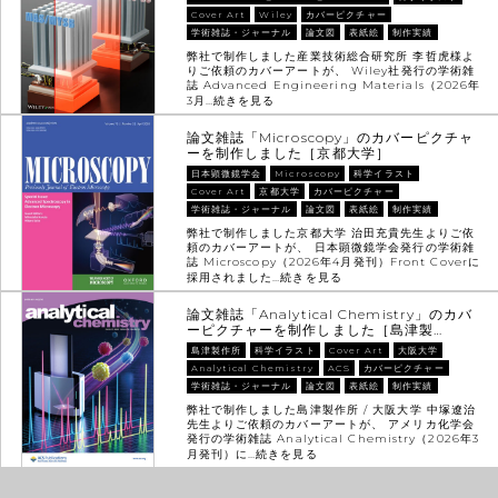
Cover Art
Wiley
カバーピクチャー
学術雑誌・ジャーナル
論文図
表紙絵
制作実績
弊社で制作しました産業技術総合研究所 李哲虎様よ
りご依頼のカバーアートが、 Wiley社発行の学術雑
誌 Advanced Engineering Materials（2026年
3月…
続きを見る
論文雑誌「Microscopy」のカバーピクチャ
ーを制作しました［京都大学］
日本顕微鏡学会
Microscopy
科学イラスト
Cover Art
京都大学
カバーピクチャー
学術雑誌・ジャーナル
論文図
表紙絵
制作実績
弊社で制作しました京都大学 治田充貴先生よりご依
頼のカバーアートが、 日本顕微鏡学会発行の学術雑
誌 Microscopy（2026年4月発刊）Front Coverに
採用されました…
続きを見る
論文雑誌「Analytical Chemistry」のカバ
ーピクチャーを制作しました［島津製…
島津製作所
科学イラスト
Cover Art
大阪大学
Analytical Chemistry
ACS
カバーピクチャー
学術雑誌・ジャーナル
論文図
表紙絵
制作実績
弊社で制作しました島津製作所 / 大阪大学 中塚遼治
先生よりご依頼のカバーアートが、 アメリカ化学会
発行の学術雑誌 Analytical Chemistry（2026年3
月発刊）に…
続きを見る