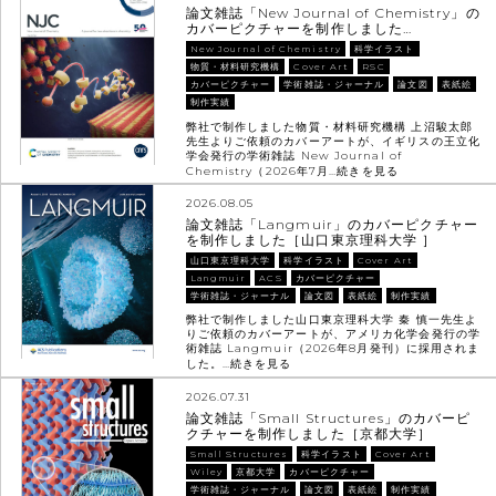
論文雑誌「New Journal of Chemistry」の
カバーピクチャーを制作しました…
New Journal of Chemistry
科学イラスト
物質・材料研究機構
Cover Art
RSC
カバーピクチャー
学術雑誌・ジャーナル
論文図
表紙絵
制作実績
弊社で制作しました物質・材料研究機構 上沼駿太郎
先生よりご依頼のカバーアートが、イギリスの王立化
学会発行の学術雑誌 New Journal of
Chemistry（2026年7月…
続きを見る
2026.08.05
論文雑誌「Langmuir」のカバーピクチャー
を制作しました［山口東京理科大学 ］
山口東京理科大学
科学イラスト
Cover Art
Langmuir
ACS
カバーピクチャー
学術雑誌・ジャーナル
論文図
表紙絵
制作実績
弊社で制作しました山口東京理科大学 秦 慎一先生よ
りご依頼のカバーアートが、アメリカ化学会発行の学
術雑誌 Langmuir（2026年8月発刊）に採用されま
した。…
続きを見る
2026.07.31
論文雑誌「Small Structures」のカバーピ
クチャーを制作しました［京都大学］
Small Structures
科学イラスト
Cover Art
Wiley
京都大学
カバーピクチャー
学術雑誌・ジャーナル
論文図
表紙絵
制作実績