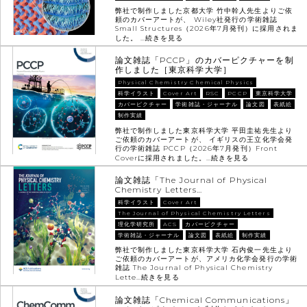
弊社で制作しました京都大学 竹中幹人先生よりご依
頼のカバーアートが、 Wiley社発行の学術雑誌
Small Structures（2026年7月発刊）に採用されま
した。 …
続きを見る
論文雑誌「PCCP」のカバーピクチャーを制
作しました［東京科学大学］
Physical Chemistry Chemical Physics
科学イラスト
Cover Art
RSC
PCCP
東京科学大学
カバーピクチャー
学術雑誌・ジャーナル
論文図
表紙絵
制作実績
弊社で制作しました東京科学大学 平田圭祐先生より
ご依頼のカバーアートが、 イギリスの王立化学会発
行の学術雑誌 PCCP（2026年7月発刊）Front
Coverに採用されました。…
続きを見る
論文雑誌「The Journal of Physical
Chemistry Letters…
科学イラスト
Cover Art
The Journal of Physical Chemistry Letters
理化学研究所
ACS
カバーピクチャー
学術雑誌・ジャーナル
論文図
表紙絵
制作実績
弊社で制作しました東京科学大学 石内俊一先生より
ご依頼のカバーアートが、アメリカ化学会発行の学術
雑誌 The Journal of Physical Chemistry
Lette…
続きを見る
論文雑誌「Chemical Communications」