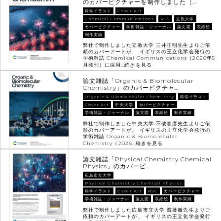
のカバーピクチャーを制作しました［…
科学イラスト
Cover Art
Chemical Communications
RSC
立教大学
カバーピクチャー
学術雑誌・ジャーナル
論文図
表紙絵
制作実績
弊社で制作しました立教大学 三井正明先生よりご依
頼のカバーアートが、 イギリスの王立化学会発行の
学術雑誌 Chemical Communications（2026年5
月発刊）に採用…
続きを見る
論文雑誌「Organic & Biomolecular
Chemistry」のカバーピクチャ…
Organic & Biomolecular Chemistry
科学イラスト
Cover Art
中央大学
カバーピクチャー
学術雑誌・ジャーナル
論文図
表紙絵
制作実績
弊社で制作しました中央大学 不破春彦先生よりご依
頼のカバーアートが、 イギリスの王立化学会発行の
学術雑誌 Organic & Biomolecular
Chemistry（2026…
続きを見る
論文雑誌「Physical Chemistry Chemical
Physics」のカバーピ…
広島市立大学
Physical Chemistry Chemical Physics
科学イラスト
Cover Art
RSC
カバーピクチャー
学術雑誌・ジャーナル
論文図
表紙絵
制作実績
弊社で制作しました広島市立大学 齋藤徹先生よりご
依頼のカバーアートが、 イギリスの王立化学会発行