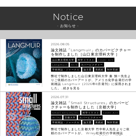
Notice
- お知らせ -
2026.08.05
論文雑誌「Langmuir」のカバーピクチャー
を制作しました［山口東京理科大学 ］
山口東京理科大学
科学イラスト
Cover Art
Langmuir
ACS
カバーピクチャー
学術雑誌・ジャーナル
論文図
表紙絵
制作実績
弊社で制作しました山口東京理科大学 秦 慎一先生よ
りご依頼のカバーアートが、アメリカ化学会発行の学
術雑誌 Langmuir（2026年8月発刊）に採用されま
した。…
続きを見る
2026.07.31
論文雑誌「Small Structures」のカバーピ
クチャーを制作しました［京都大学］
Small Structures
科学イラスト
Cover Art
Wiley
京都大学
カバーピクチャー
学術雑誌・ジャーナル
論文図
表紙絵
制作実績
弊社で制作しました京都大学 竹中幹人先生よりご依
頼のカバーアートが、 Wiley社発行の学術雑誌