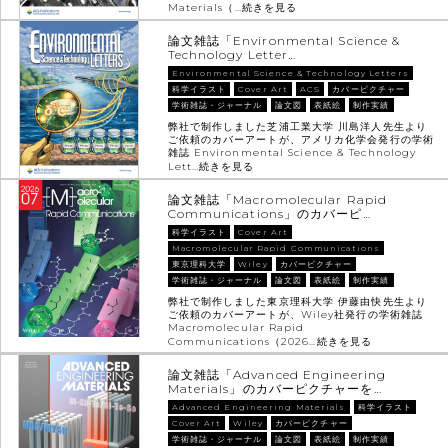
Materials（…
続きを見る
論文雑誌「Environmental Science &
Technology Letter…
Environmental Science & Technology Letters
科学イラスト
Cover Art
ACS
カバーピクチャー
学術雑誌・ジャーナル
論文図
表紙絵
制作実績
弊社で制作しました芝浦工業大学 川島洋人先生より
ご依頼のカバーアートが、アメリカ化学会発行の学術
雑誌 Environmental Science & Technology
Lett…
続きを見る
論文雑誌「Macromolecular Rapid
Communications」のカバーピ…
科学イラスト
Cover Art
Macromolecular Rapid Communications
東京理科大学
Wiley
カバーピクチャー
学術雑誌・ジャーナル
論文図
表紙絵
制作実績
弊社で制作しました東京理科大学 伊藤由快先生より
ご依頼のカバーアートが、Wiley社発行の学術雑誌
Macromolecular Rapid
Communications（2026…
続きを見る
論文雑誌「Advanced Engineering
Materials」のカバーピクチャーを…
Advanced Engineering Materials
科学イラスト
Cover Art
Wiley
カバーピクチャー
学術雑誌・ジャーナル
論文図
表紙絵
制作実績