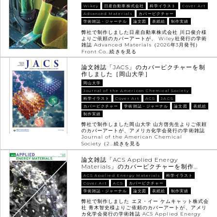
Wikey
日産自動車株式会社
科学イラスト
Cover Art
Advanced Materials
カバーピクチャー
学術雑誌・ジャーナル
論文図
表紙絵
制作実績
弊社で制作しました日産自動車株式会社 川口俊介様
よりご依頼のカバーアートが、 Wiley社発行の学術
雑誌 Advanced Materials（2026年3月発刊）
Front Co…
続きを見る
論文雑誌「JACS」のカバーピクチャーを制
作しました［岡山大学］
岡山大学
Journal of the American Chemical Society
科学イラスト
Cover Art
ACS
JACS
カバーピクチャー
学術雑誌・ジャーナル
論文図
表紙絵
制作実績
弊社で制作しました岡山大学 山方啓先生よりご依頼
のカバーアートが、アメリカ化学会発行の学術雑誌
Journal of the American Chemical
Society（2…
続きを見る
論文雑誌「ACS Applied Energy
Materials」のカバーピクチャーを制作…
ACS Applied Energy Materials
科学イラスト
Cover Art
ACS
カバーピクチャー
学術雑誌・ジャーナル
論文図
表紙絵
制作実績
弊社で制作しました エヌ・イー ケムキャット株式会
社 青木智史様よりご依頼のカバーアートが、アメリ
カ化学会発行の学術雑誌 ACS Applied Energy