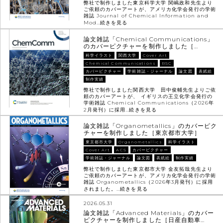
弊社で制作しました東京科学大学 関嶋政和先生より
ご依頼のカバーアートが、アメリカ化学会発行の学術
雑誌 Journal of Chemical Information and
Mod…
続きを見る
論文雑誌「Chemical Communications」
のカバーピクチャーを制作しました［…
科学イラスト
関西大学
Cover Art
Chemical Communications
RSC
カバーピクチャー
学術雑誌・ジャーナル
論文図
表紙絵
制作実績
弊社で制作しました関西大学 田中俊輔先生よりご依
頼のカバーアートが、 イギリスの王立化学会発行の
学術雑誌 Chemical Communications（2026年
2月発刊）に採用…
続きを見る
論文雑誌「Organometallics」のカバーピク
チャーを制作しました［東京都市大学］
東京都市大学
Organometallics
科学イラスト
Cover Art
ACS
カバーピクチャー
学術雑誌・ジャーナル
論文図
表紙絵
制作実績
弊社で制作しました東京都市大学 金友拓哉先生より
ご依頼のカバーアートが、アメリカ化学会発行の学術
雑誌 Organometallics（2026年3月発刊）に採用
されました。…
続きを見る
2026.05.31
論文雑誌「Advanced Materials」のカバー
ピクチャーを制作しました［日産自動車…