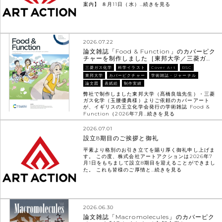
案内】 ８月11日（水）…
続きを見る
2026.07.22
論文雑誌「Food & Function」のカバーピク
チャーを制作しました［東邦大学／三菱ガ…
三菱ガス化学
科学イラスト
Cover Art
RSC
東邦大学
カバーピクチャー
学術雑誌・ジャーナル
論文図
表紙絵
制作実績
弊社で制作しました東邦大学（髙橋良哉先生）・三菱
ガス化学（玉腰優典様）よりご依頼のカバーアート
が、イギリスの王立化学会発行の学術雑誌 Food &
Function（2026年7月…
続きを見る
2026.07.01
設立8期目のご挨拶と御礼
平素より格別のお引き立てを賜り厚く御礼申し上げま
す。 この度、株式会社アートアクションは2026年7
月1日をもちまして設立8期目を迎えることができまし
た。 これも皆様のご厚情と…
続きを見る
2026.06.30
論文雑誌「Macromolecules」のカバーピク