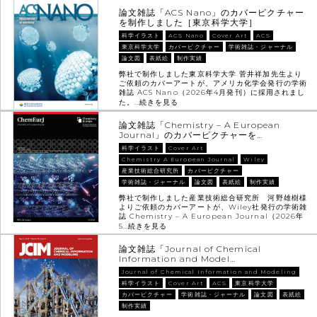
論文雑誌「ACS Nano」のカバーピクチャー
を制作しました［東京科学大学］
科学イラスト
ACS Nano
Cover Art
ACS
東京科学大学
カバーピクチャー
学術雑誌・ジャーナル
論文図
表紙絵
制作実績
弊社で制作しました東京科学大学 菅井祥加先生より
ご依頼のカバーアートが、アメリカ化学会発行の学術
雑誌 ACS Nano（2026年4月発刊）に採用されまし
た。…
続きを見る
論文雑誌「Chemistry – A European
Journal」のカバーピクチャーを…
科学イラスト
Cover Art
Chemistry A European Journal
Wiley
産業技術総合研究所
カバーピクチャー
学術雑誌・ジャーナル
論文図
表紙絵
制作実績
弊社で制作しました産業技術総合研究所 河野雄樹様
よりご依頼のカバーアートが、Wiley社発行の学術雑
誌 Chemistry – A European Journal（2026年
5…
続きを見る
論文雑誌「Journal of Chemical
Information and Model…
Journal of Chemical Information and Modeling
科学イラスト
Cover Art
ACS
東京科学大学
カバーピクチャー
学術雑誌・ジャーナル
論文図
表紙絵
制作実績