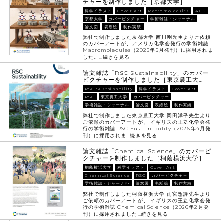
チャーを制作しました［京都大学］
科学イラスト
Cover Art
Macromolecules
ACS
京都大学
カバーピクチャー
学術雑誌・ジャーナル
論文図
表紙絵
制作実績
弊社で制作しました京都大学 西川剛先生よりご依頼
のカバーアートが、アメリカ化学会発行の学術雑誌
Macromolecules（2026年5月発刊）に採用されま
した。…
続きを見る
論文雑誌「RSC Sustainability」のカバー
ピクチャーを制作しました［東京農工大…
RSC Sustainability
科学イラスト
Cover Art
RSC
東京農工大学
カバーピクチャー
学術雑誌・ジャーナル
論文図
表紙絵
制作実績
弊社で制作しました東京農工大学 岡田洋平先生より
ご依頼のカバーアートが、 イギリスの王立化学会発
行の学術雑誌 RSC Sustainability（2026年4月発
刊）に採用されま…
続きを見る
論文雑誌「Chemical Science」のカバーピ
クチャーを制作しました［桐蔭横浜大学］
桐蔭横浜大学
科学イラスト
Cover Art
Chemical Science
RSC
カバーピクチャー
学術雑誌・ジャーナル
論文図
表紙絵
制作実績
弊社で制作しました桐蔭横浜大学 雨宮想詩先生より
ご依頼のカバーアートが、 イギリスの王立化学会発
行の学術雑誌 Chemical Science（2026年2月発
刊）に採用されました…
続きを見る