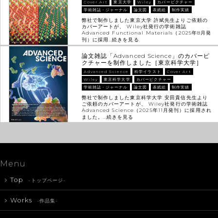
Cover Art
東京大学
Wiley
カバーピクチャー
学術雑誌・ジャーナル
論文図
表紙絵
制作実績
弊社で制作しました東京大学 許斌先生よりご依頼の
カバーアートが、 Wiley社発行の学術雑誌
Advanced Functional Materials（2025年8月発
刊）に採用…
続きを見る
論文雑誌「Advanced Science」のカバーピ
クチャーを制作しました［東京科学大学］
Advanced Science
科学イラスト
Cover Art
Wiley
東京科学大学
カバーピクチャー
学術雑誌・ジャーナル
論文図
表紙絵
制作実績
弊社で制作しました東京科学大学 安田貴信先生より
ご依頼のカバーアートが、 Wiley社発行の学術雑誌
Advanced Science（2025年11月発刊）に採用され
ました。…
続きを見る
Menu
Top
-トップページ-
Works
-作品集-