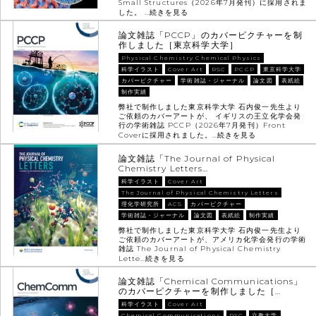
Small Structures（2026年7月発刊）に採用されま
した。 …
続きを見る
論文雑誌「PCCP」のカバーピクチャーを制
作しました［東京科学大学］
Physical Chemistry Chemical Physics
科学イラスト
Cover Art
RSC
PCCP
東京科学大学
カバーピクチャー
学術雑誌・ジャーナル
論文図
表紙絵
制作実績
弊社で制作しました東京科学大学 石内俊一先生より
ご依頼のカバーアートが、 イギリスの王立化学会発
行の学術雑誌 PCCP（2026年7月発刊）Front
Coverに採用されました。…
続きを見る
論文雑誌「The Journal of Physical
Chemistry Letters…
科学イラスト
Cover Art
The Journal of Physical Chemistry Letters
理化学研究所
ACS
カバーピクチャー
学術雑誌・ジャーナル
論文図
表紙絵
制作実績
弊社で制作しました東京科学大学 石内俊一先生より
ご依頼のカバーアートが、アメリカ化学会発行の学術
雑誌 The Journal of Physical Chemistry
Lette…
続きを見る
論文雑誌「Chemical Communications」
のカバーピクチャーを制作しました［…
科学イラスト
Cover Art
Chemical Communications
RSC
立教大学