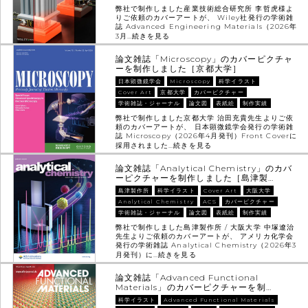
弊社で制作しました産業技術総合研究所 李哲虎様よ
りご依頼のカバーアートが、 Wiley社発行の学術雑
誌 Advanced Engineering Materials（2026年
3月…
続きを見る
論文雑誌「Microscopy」のカバーピクチャ
ーを制作しました［京都大学］
日本顕微鏡学会
Microscopy
科学イラスト
Cover Art
京都大学
カバーピクチャー
学術雑誌・ジャーナル
論文図
表紙絵
制作実績
弊社で制作しました京都大学 治田充貴先生よりご依
頼のカバーアートが、 日本顕微鏡学会発行の学術雑
誌 Microscopy（2026年4月発刊）Front Coverに
採用されました…
続きを見る
論文雑誌「Analytical Chemistry」のカバ
ーピクチャーを制作しました［島津製…
島津製作所
科学イラスト
Cover Art
大阪大学
Analytical Chemistry
ACS
カバーピクチャー
学術雑誌・ジャーナル
論文図
表紙絵
制作実績
弊社で制作しました島津製作所 / 大阪大学 中塚遼治
先生よりご依頼のカバーアートが、 アメリカ化学会
発行の学術雑誌 Analytical Chemistry（2026年3
月発刊）に…
続きを見る
論文雑誌「Advanced Functional
Materials」のカバーピクチャーを制…
科学イラスト
Advanced Functional Materials