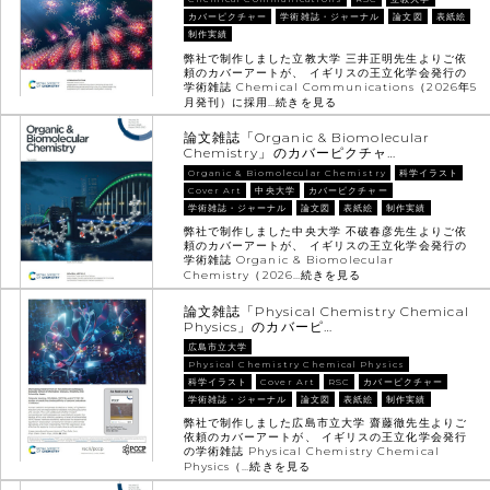
カバーピクチャー
学術雑誌・ジャーナル
論文図
表紙絵
制作実績
弊社で制作しました立教大学 三井正明先生よりご依
頼のカバーアートが、 イギリスの王立化学会発行の
学術雑誌 Chemical Communications（2026年5
月発刊）に採用…
続きを見る
論文雑誌「Organic & Biomolecular
Chemistry」のカバーピクチャ…
Organic & Biomolecular Chemistry
科学イラスト
Cover Art
中央大学
カバーピクチャー
学術雑誌・ジャーナル
論文図
表紙絵
制作実績
弊社で制作しました中央大学 不破春彦先生よりご依
頼のカバーアートが、 イギリスの王立化学会発行の
学術雑誌 Organic & Biomolecular
Chemistry（2026…
続きを見る
論文雑誌「Physical Chemistry Chemical
Physics」のカバーピ…
広島市立大学
Physical Chemistry Chemical Physics
科学イラスト
Cover Art
RSC
カバーピクチャー
学術雑誌・ジャーナル
論文図
表紙絵
制作実績
弊社で制作しました広島市立大学 齋藤徹先生よりご
依頼のカバーアートが、 イギリスの王立化学会発行
の学術雑誌 Physical Chemistry Chemical
Physics（…
続きを見る