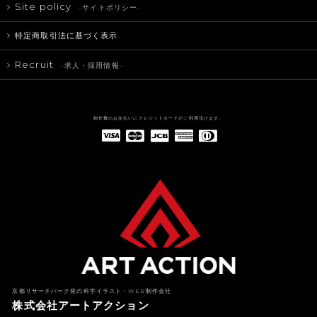
Site policy
-サイトポリシー-
特定商取引法に基づく表示
Recruit
-求人・採用情報-
制作費のお支払いにクレジットカードがご利用頂けます。
American Express(アメリカン・エキスプレス)
Diners Club(ダイナース クラブ)
京都リサーチパーク発の科学イラスト・WEB制作会社
株式会社アートアクション