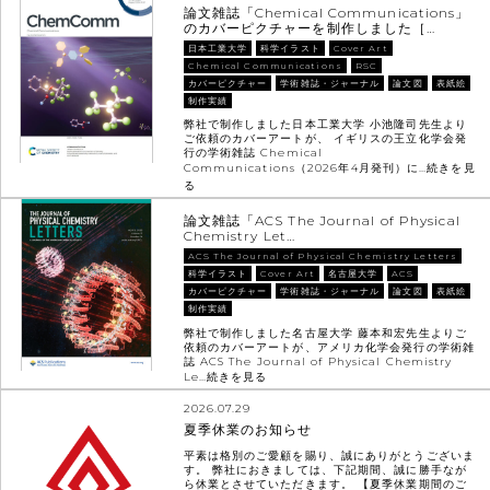
論文雑誌「Chemical Communications」
のカバーピクチャーを制作しました［…
日本工業大学
科学イラスト
Cover Art
Chemical Communications
RSC
カバーピクチャー
学術雑誌・ジャーナル
論文図
表紙絵
制作実績
弊社で制作しました日本工業大学 小池隆司先生より
ご依頼のカバーアートが、 イギリスの王立化学会発
行の学術雑誌 Chemical
Communications（2026年4月発刊）に…
続きを見
る
論文雑誌「ACS The Journal of Physical
Chemistry Let…
ACS The Journal of Physical Chemistry Letters
科学イラスト
Cover Art
名古屋大学
ACS
カバーピクチャー
学術雑誌・ジャーナル
論文図
表紙絵
制作実績
弊社で制作しました名古屋大学 藤本和宏先生よりご
依頼のカバーアートが、アメリカ化学会発行の学術雑
誌 ACS The Journal of Physical Chemistry
Le…
続きを見る
2026.07.29
夏季休業のお知らせ
平素は格別のご愛顧を賜り、誠にありがとうございま
す。 弊社におきましては、下記期間、誠に勝手なが
ら休業とさせていただきます。 【夏季休業期間のご