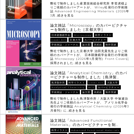
弊社で制作しました産業技術総合研究所 李哲虎様よ
りご依頼のカバーアートが、 Wiley社発行の学術雑
誌 Advanced Engineering Materials（2026年
3月…
続きを見る
論文雑誌「Microscopy」のカバーピクチャ
ーを制作しました［京都大学］
日本顕微鏡学会
Microscopy
科学イラスト
Cover Art
京都大学
カバーピクチャー
学術雑誌・ジャーナル
論文図
表紙絵
制作実績
弊社で制作しました京都大学 治田充貴先生よりご依
頼のカバーアートが、 日本顕微鏡学会発行の学術雑
誌 Microscopy（2026年4月発刊）Front Coverに
採用されました…
続きを見る
論文雑誌「Analytical Chemistry」のカバ
ーピクチャーを制作しました［島津製…
島津製作所
科学イラスト
Cover Art
大阪大学
Analytical Chemistry
ACS
カバーピクチャー
学術雑誌・ジャーナル
論文図
表紙絵
制作実績
弊社で制作しました島津製作所 / 大阪大学 中塚遼治
先生よりご依頼のカバーアートが、 アメリカ化学会
発行の学術雑誌 Analytical Chemistry（2026年3
月発刊）に…
続きを見る
論文雑誌「Advanced Functional
Materials」のカバーピクチャーを制…
科学イラスト
Advanced Functional Materials