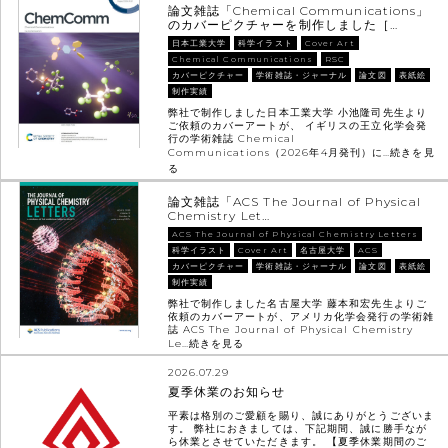
論文雑誌「Chemical Communications」
のカバーピクチャーを制作しました［…
日本工業大学
科学イラスト
Cover Art
Chemical Communications
RSC
カバーピクチャー
学術雑誌・ジャーナル
論文図
表紙絵
制作実績
弊社で制作しました日本工業大学 小池隆司先生より
ご依頼のカバーアートが、 イギリスの王立化学会発
行の学術雑誌 Chemical
Communications（2026年4月発刊）に…
続きを見
る
論文雑誌「ACS The Journal of Physical
Chemistry Let…
ACS The Journal of Physical Chemistry Letters
科学イラスト
Cover Art
名古屋大学
ACS
カバーピクチャー
学術雑誌・ジャーナル
論文図
表紙絵
制作実績
弊社で制作しました名古屋大学 藤本和宏先生よりご
依頼のカバーアートが、アメリカ化学会発行の学術雑
誌 ACS The Journal of Physical Chemistry
Le…
続きを見る
2026.07.29
夏季休業のお知らせ
平素は格別のご愛顧を賜り、誠にありがとうございま
す。 弊社におきましては、下記期間、誠に勝手なが
ら休業とさせていただきます。 【夏季休業期間のご