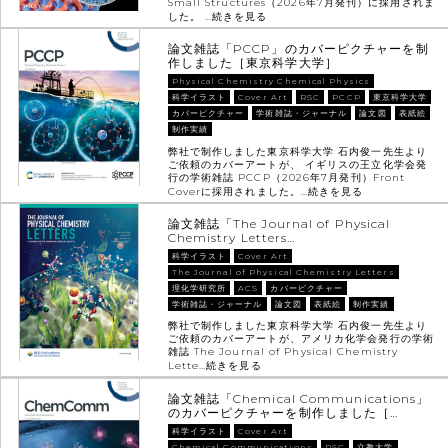
Small Structures（2026年7月発刊）に採用されま
した。 …
続きを見る
論文雑誌「PCCP」のカバーピクチャーを制
作しました［東京科学大学］
Physical Chemistry Chemical Physics
科学イラスト
Cover Art
RSC
PCCP
東京科学大学
カバーピクチャー
学術雑誌・ジャーナル
論文図
表紙絵
制作実績
弊社で制作しました東京科学大学 石内俊一先生より
ご依頼のカバーアートが、 イギリスの王立化学会発
行の学術雑誌 PCCP（2026年7月発刊）Front
Coverに採用されました。…
続きを見る
論文雑誌「The Journal of Physical
Chemistry Letters…
科学イラスト
Cover Art
The Journal of Physical Chemistry Letters
理化学研究所
ACS
カバーピクチャー
学術雑誌・ジャーナル
論文図
表紙絵
制作実績
弊社で制作しました東京科学大学 石内俊一先生より
ご依頼のカバーアートが、アメリカ化学会発行の学術
雑誌 The Journal of Physical Chemistry
Lette…
続きを見る
論文雑誌「Chemical Communications」
のカバーピクチャーを制作しました［…
科学イラスト
Cover Art
Chemical Communications
RSC
立教大学