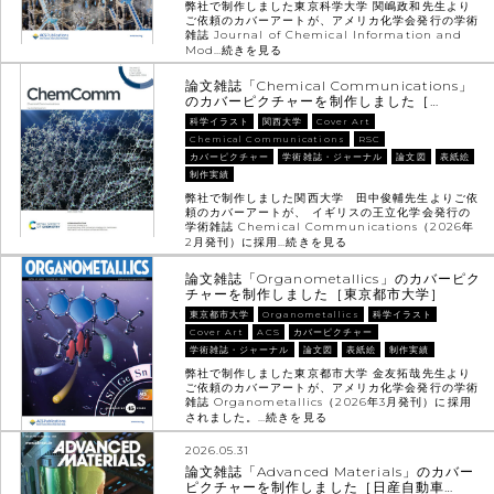
弊社で制作しました東京科学大学 関嶋政和先生より
ご依頼のカバーアートが、アメリカ化学会発行の学術
雑誌 Journal of Chemical Information and
Mod…
続きを見る
論文雑誌「Chemical Communications」
のカバーピクチャーを制作しました［…
科学イラスト
関西大学
Cover Art
Chemical Communications
RSC
カバーピクチャー
学術雑誌・ジャーナル
論文図
表紙絵
制作実績
弊社で制作しました関西大学 田中俊輔先生よりご依
頼のカバーアートが、 イギリスの王立化学会発行の
学術雑誌 Chemical Communications（2026年
2月発刊）に採用…
続きを見る
論文雑誌「Organometallics」のカバーピク
チャーを制作しました［東京都市大学］
東京都市大学
Organometallics
科学イラスト
Cover Art
ACS
カバーピクチャー
学術雑誌・ジャーナル
論文図
表紙絵
制作実績
弊社で制作しました東京都市大学 金友拓哉先生より
ご依頼のカバーアートが、アメリカ化学会発行の学術
雑誌 Organometallics（2026年3月発刊）に採用
されました。…
続きを見る
2026.05.31
論文雑誌「Advanced Materials」のカバー
ピクチャーを制作しました［日産自動車…