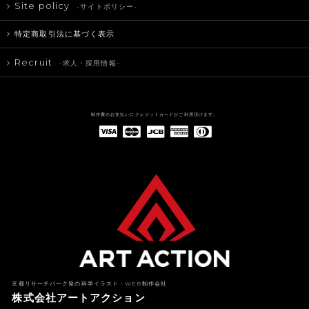
Site policy
-サイトポリシー-
特定商取引法に基づく表示
Recruit
-求人・採用情報-
制作費のお支払いにクレジットカードがご利用頂けます。
American Express(アメリカン・エキスプレス)
Diners Club(ダイナース クラブ)
京都リサーチパーク発の科学イラスト・WEB制作会社
株式会社アートアクション