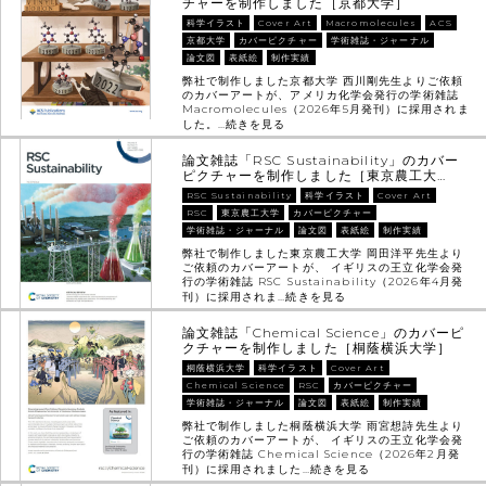
チャーを制作しました［京都大学］
科学イラスト
Cover Art
Macromolecules
ACS
京都大学
カバーピクチャー
学術雑誌・ジャーナル
論文図
表紙絵
制作実績
弊社で制作しました京都大学 西川剛先生よりご依頼
のカバーアートが、アメリカ化学会発行の学術雑誌
Macromolecules（2026年5月発刊）に採用されま
した。…
続きを見る
論文雑誌「RSC Sustainability」のカバー
ピクチャーを制作しました［東京農工大…
RSC Sustainability
科学イラスト
Cover Art
RSC
東京農工大学
カバーピクチャー
学術雑誌・ジャーナル
論文図
表紙絵
制作実績
弊社で制作しました東京農工大学 岡田洋平先生より
ご依頼のカバーアートが、 イギリスの王立化学会発
行の学術雑誌 RSC Sustainability（2026年4月発
刊）に採用されま…
続きを見る
論文雑誌「Chemical Science」のカバーピ
クチャーを制作しました［桐蔭横浜大学］
桐蔭横浜大学
科学イラスト
Cover Art
Chemical Science
RSC
カバーピクチャー
学術雑誌・ジャーナル
論文図
表紙絵
制作実績
弊社で制作しました桐蔭横浜大学 雨宮想詩先生より
ご依頼のカバーアートが、 イギリスの王立化学会発
行の学術雑誌 Chemical Science（2026年2月発
刊）に採用されました…
続きを見る