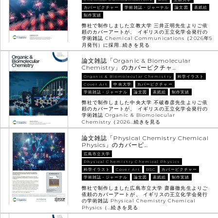
カバーピクチャー
学術雑誌・ジャーナル
論文図
表紙絵
制作実績
弊社で制作しました立教大学 三井正明先生よりご依
頼のカバーアートが、 イギリスの王立化学会発行の
学術雑誌 Chemical Communications（2026年5
月発刊）に採用…
続きを見る
論文雑誌「Organic & Biomolecular
Chemistry」のカバーピクチャ…
Organic & Biomolecular Chemistry
科学イラスト
Cover Art
中央大学
カバーピクチャー
学術雑誌・ジャーナル
論文図
表紙絵
制作実績
弊社で制作しました中央大学 不破春彦先生よりご依
頼のカバーアートが、 イギリスの王立化学会発行の
学術雑誌 Organic & Biomolecular
Chemistry（2026…
続きを見る
論文雑誌「Physical Chemistry Chemical
Physics」のカバーピ…
広島市立大学
Physical Chemistry Chemical Physics
科学イラスト
Cover Art
RSC
カバーピクチャー
学術雑誌・ジャーナル
論文図
表紙絵
制作実績
弊社で制作しました広島市立大学 齋藤徹先生よりご
依頼のカバーアートが、 イギリスの王立化学会発行
の学術雑誌 Physical Chemistry Chemical
Physics（…
続きを見る