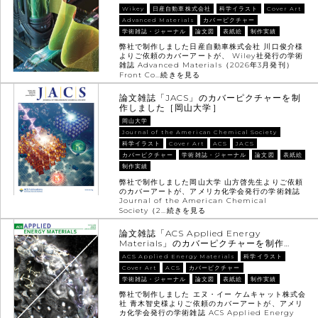
Wikey
日産自動車株式会社
科学イラスト
Cover Art
Advanced Materials
カバーピクチャー
学術雑誌・ジャーナル
論文図
表紙絵
制作実績
弊社で制作しました日産自動車株式会社 川口俊介様
よりご依頼のカバーアートが、 Wiley社発行の学術
雑誌 Advanced Materials（2026年3月発刊）
Front Co…
続きを見る
論文雑誌「JACS」のカバーピクチャーを制
作しました［岡山大学］
岡山大学
Journal of the American Chemical Society
科学イラスト
Cover Art
ACS
JACS
カバーピクチャー
学術雑誌・ジャーナル
論文図
表紙絵
制作実績
弊社で制作しました岡山大学 山方啓先生よりご依頼
のカバーアートが、アメリカ化学会発行の学術雑誌
Journal of the American Chemical
Society（2…
続きを見る
論文雑誌「ACS Applied Energy
Materials」のカバーピクチャーを制作…
ACS Applied Energy Materials
科学イラスト
Cover Art
ACS
カバーピクチャー
学術雑誌・ジャーナル
論文図
表紙絵
制作実績
弊社で制作しました エヌ・イー ケムキャット株式会
社 青木智史様よりご依頼のカバーアートが、アメリ
カ化学会発行の学術雑誌 ACS Applied Energy