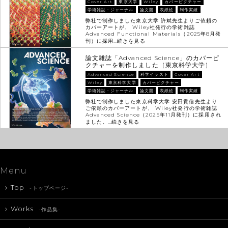
Cover Art
東京大学
Wiley
カバーピクチャー
学術雑誌・ジャーナル
論文図
表紙絵
制作実績
弊社で制作しました東京大学 許斌先生よりご依頼の
カバーアートが、 Wiley社発行の学術雑誌
Advanced Functional Materials（2025年8月発
刊）に採用…
続きを見る
論文雑誌「Advanced Science」のカバーピ
クチャーを制作しました［東京科学大学］
Advanced Science
科学イラスト
Cover Art
Wiley
東京科学大学
カバーピクチャー
学術雑誌・ジャーナル
論文図
表紙絵
制作実績
弊社で制作しました東京科学大学 安田貴信先生より
ご依頼のカバーアートが、 Wiley社発行の学術雑誌
Advanced Science（2025年11月発刊）に採用され
ました。…
続きを見る
Menu
Top
-トップページ-
Works
-作品集-