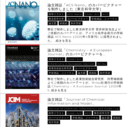
論文雑誌「ACS Nano」のカバーピクチャー
を制作しました［東京科学大学］
科学イラスト
ACS Nano
Cover Art
ACS
東京科学大学
カバーピクチャー
学術雑誌・ジャーナル
論文図
表紙絵
制作実績
弊社で制作しました東京科学大学 菅井祥加先生より
ご依頼のカバーアートが、アメリカ化学会発行の学術
雑誌 ACS Nano（2026年4月発刊）に採用されまし
た。…
続きを見る
論文雑誌「Chemistry – A European
Journal」のカバーピクチャーを…
科学イラスト
Cover Art
Chemistry A European Journal
Wiley
産業技術総合研究所
カバーピクチャー
学術雑誌・ジャーナル
論文図
表紙絵
制作実績
弊社で制作しました産業技術総合研究所 河野雄樹様
よりご依頼のカバーアートが、Wiley社発行の学術雑
誌 Chemistry – A European Journal（2026年
5…
続きを見る
論文雑誌「Journal of Chemical
Information and Model…
Journal of Chemical Information and Modeling
科学イラスト
Cover Art
ACS
東京科学大学
カバーピクチャー
学術雑誌・ジャーナル
論文図
表紙絵
制作実績