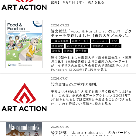
案内】 ８月11日（水）…
続きを見る
2026.07.22
論文雑誌「Food & Function」のカバーピク
チャーを制作しました［東邦大学／三菱ガ…
三菱ガス化学
科学イラスト
Cover Art
RSC
東邦大学
カバーピクチャー
学術雑誌・ジャーナル
論文図
表紙絵
制作実績
弊社で制作しました東邦大学（髙橋良哉先生）・三菱
ガス化学（玉腰優典様）よりご依頼のカバーアート
が、イギリスの王立化学会発行の学術雑誌 Food &
Function（2026年7月…
続きを見る
2026.07.01
設立8期目のご挨拶と御礼
平素より格別のお引き立てを賜り厚く御礼申し上げま
す。 この度、株式会社アートアクションは2026年7
月1日をもちまして設立8期目を迎えることができまし
た。 これも皆様のご厚情と…
続きを見る
2026.06.30
論文雑誌「Macromolecules」のカバーピク