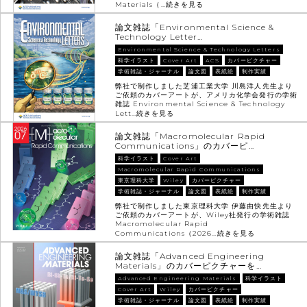
Materials（…
続きを見る
論文雑誌「Environmental Science &
Technology Letter…
Environmental Science & Technology Letters
科学イラスト
Cover Art
ACS
カバーピクチャー
学術雑誌・ジャーナル
論文図
表紙絵
制作実績
弊社で制作しました芝浦工業大学 川島洋人先生より
ご依頼のカバーアートが、アメリカ化学会発行の学術
雑誌 Environmental Science & Technology
Lett…
続きを見る
論文雑誌「Macromolecular Rapid
Communications」のカバーピ…
科学イラスト
Cover Art
Macromolecular Rapid Communications
東京理科大学
Wiley
カバーピクチャー
学術雑誌・ジャーナル
論文図
表紙絵
制作実績
弊社で制作しました東京理科大学 伊藤由快先生より
ご依頼のカバーアートが、Wiley社発行の学術雑誌
Macromolecular Rapid
Communications（2026…
続きを見る
論文雑誌「Advanced Engineering
Materials」のカバーピクチャーを…
Advanced Engineering Materials
科学イラスト
Cover Art
Wiley
カバーピクチャー
学術雑誌・ジャーナル
論文図
表紙絵
制作実績