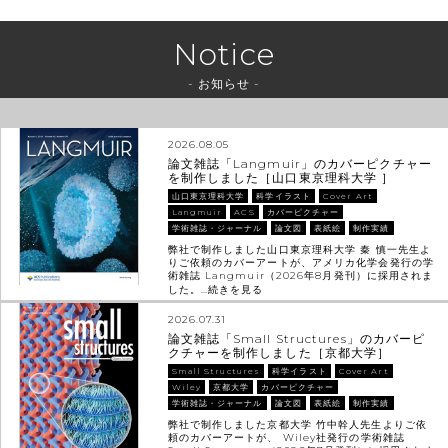
Notice
- お知らせ -
2026.08.05
論文雑誌「Langmuir」のカバーピクチャー
を制作しました［山口東京理科大学 ］
山口東京理科大学
科学イラスト
Cover Art
Langmuir
ACS
カバーピクチャー
学術雑誌・ジャーナル
論文図
表紙絵
制作実績
弊社で制作しました山口東京理科大学 秦 慎一先生よ
りご依頼のカバーアートが、アメリカ化学会発行の学
術雑誌 Langmuir（2026年8月発刊）に採用されま
した。…
続きを見る
2026.07.31
論文雑誌「Small Structures」のカバーピ
クチャーを制作しました［京都大学］
Small Structures
科学イラスト
Cover Art
Wiley
京都大学
カバーピクチャー
学術雑誌・ジャーナル
論文図
表紙絵
制作実績
弊社で制作しました京都大学 竹中幹人先生よりご依
頼のカバーアートが、 Wiley社発行の学術雑誌