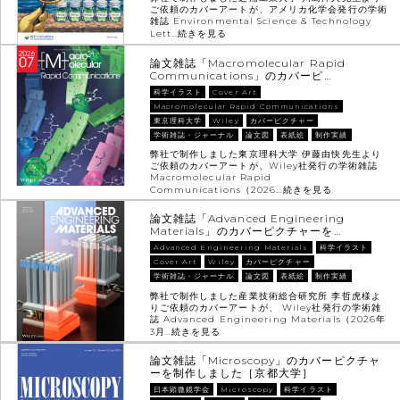
ご依頼のカバーアートが、アメリカ化学会発行の学術
雑誌 Environmental Science & Technology
Lett…
続きを見る
論文雑誌「Macromolecular Rapid
Communications」のカバーピ…
科学イラスト
Cover Art
Macromolecular Rapid Communications
東京理科大学
Wiley
カバーピクチャー
学術雑誌・ジャーナル
論文図
表紙絵
制作実績
弊社で制作しました東京理科大学 伊藤由快先生より
ご依頼のカバーアートが、Wiley社発行の学術雑誌
Macromolecular Rapid
Communications（2026…
続きを見る
論文雑誌「Advanced Engineering
Materials」のカバーピクチャーを…
Advanced Engineering Materials
科学イラスト
Cover Art
Wiley
カバーピクチャー
学術雑誌・ジャーナル
論文図
表紙絵
制作実績
弊社で制作しました産業技術総合研究所 李哲虎様よ
りご依頼のカバーアートが、 Wiley社発行の学術雑
誌 Advanced Engineering Materials（2026年
3月…
続きを見る
論文雑誌「Microscopy」のカバーピクチャ
ーを制作しました［京都大学］
日本顕微鏡学会
Microscopy
科学イラスト