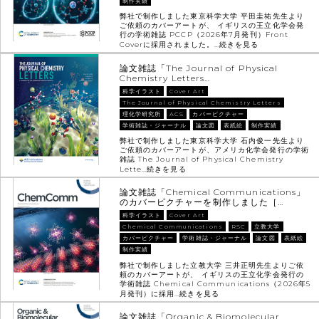
制作実績
弊社で制作しました東京科学大学 平田圭祐先生より
ご依頼のカバーアートが、 イギリスの王立化学会発
行の学術雑誌 PCCP（2026年7月発刊）Front
Coverに採用されました。…
続きを見る
論文雑誌「The Journal of Physical
Chemistry Letters…
科学イラスト
Cover Art
The Journal of Physical Chemistry Letters
理化学研究所
ACS
カバーピクチャー
学術雑誌・ジャーナル
論文図
表紙絵
制作実績
弊社で制作しました東京科学大学 石内俊一先生より
ご依頼のカバーアートが、アメリカ化学会発行の学術
雑誌 The Journal of Physical Chemistry
Lette…
続きを見る
論文雑誌「Chemical Communications」
のカバーピクチャーを制作しました［…
科学イラスト
Cover Art
Chemical Communications
RSC
立教大学
カバーピクチャー
学術雑誌・ジャーナル
論文図
表紙絵
制作実績
弊社で制作しました立教大学 三井正明先生よりご依
頼のカバーアートが、 イギリスの王立化学会発行の
学術雑誌 Chemical Communications（2026年5
月発刊）に採用…
続きを見る
論文雑誌「Organic & Biomolecular