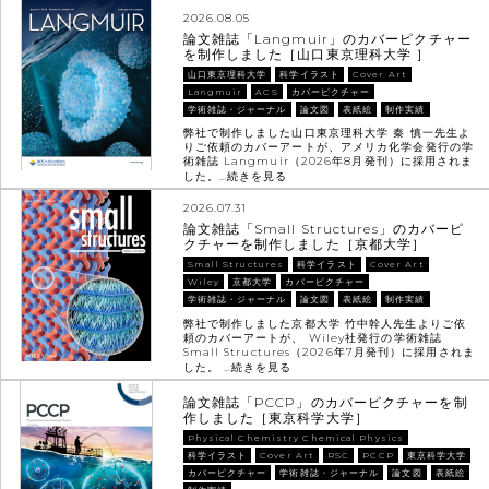
2026.08.05
論文雑誌「Langmuir」のカバーピクチャー
を制作しました［山口東京理科大学 ］
山口東京理科大学
科学イラスト
Cover Art
Langmuir
ACS
カバーピクチャー
学術雑誌・ジャーナル
論文図
表紙絵
制作実績
弊社で制作しました山口東京理科大学 秦 慎一先生よ
りご依頼のカバーアートが、アメリカ化学会発行の学
術雑誌 Langmuir（2026年8月発刊）に採用されま
した。…
続きを見る
2026.07.31
論文雑誌「Small Structures」のカバーピ
クチャーを制作しました［京都大学］
Small Structures
科学イラスト
Cover Art
Wiley
京都大学
カバーピクチャー
学術雑誌・ジャーナル
論文図
表紙絵
制作実績
弊社で制作しました京都大学 竹中幹人先生よりご依
頼のカバーアートが、 Wiley社発行の学術雑誌
Small Structures（2026年7月発刊）に採用されま
した。 …
続きを見る
論文雑誌「PCCP」のカバーピクチャーを制
作しました［東京科学大学］
Physical Chemistry Chemical Physics
科学イラスト
Cover Art
RSC
PCCP
東京科学大学
カバーピクチャー
学術雑誌・ジャーナル
論文図
表紙絵