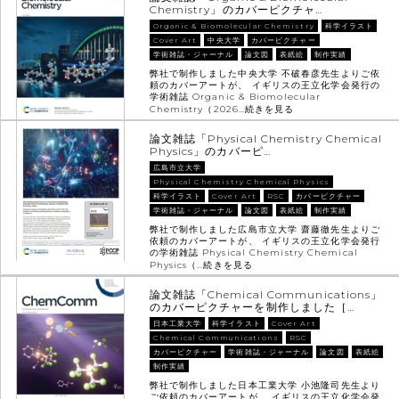
Chemistry」のカバーピクチャ…
Organic & Biomolecular Chemistry
科学イラスト
Cover Art
中央大学
カバーピクチャー
学術雑誌・ジャーナル
論文図
表紙絵
制作実績
弊社で制作しました中央大学 不破春彦先生よりご依
頼のカバーアートが、 イギリスの王立化学会発行の
学術雑誌 Organic & Biomolecular
Chemistry（2026…
続きを見る
論文雑誌「Physical Chemistry Chemical
Physics」のカバーピ…
広島市立大学
Physical Chemistry Chemical Physics
科学イラスト
Cover Art
RSC
カバーピクチャー
学術雑誌・ジャーナル
論文図
表紙絵
制作実績
弊社で制作しました広島市立大学 齋藤徹先生よりご
依頼のカバーアートが、 イギリスの王立化学会発行
の学術雑誌 Physical Chemistry Chemical
Physics（…
続きを見る
論文雑誌「Chemical Communications」
のカバーピクチャーを制作しました［…
日本工業大学
科学イラスト
Cover Art
Chemical Communications
RSC
カバーピクチャー
学術雑誌・ジャーナル
論文図
表紙絵
制作実績
弊社で制作しました日本工業大学 小池隆司先生より
ご依頼のカバーアートが、 イギリスの王立化学会発