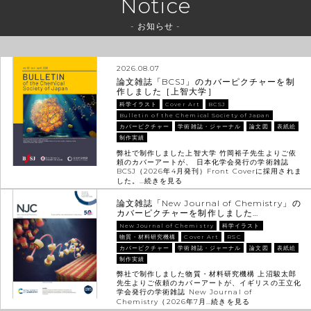
Notice
- お知らせ -
2026.08.07
論文雑誌「BCSJ」のカバーピクチャーを制
作しました［上智大学］
科学イラスト
Cover Art
BCSJ
Bulletin of the Chemical Society of Japan
カバーピクチャー
学術雑誌・ジャーナル
論文図
表紙絵
制作実績
弊社で制作しました上智大学 竹岡裕子先生よりご依
頼のカバーアートが、 日本化学会発行の学術雑誌
BCSJ（2026年4月発刊）Front Coverに採用されま
した。…
続きを見る
論文雑誌「New Journal of Chemistry」の
カバーピクチャーを制作しました…
New Journal of Chemistry
科学イラスト
物質・材料研究機構
Cover Art
RSC
カバーピクチャー
学術雑誌・ジャーナル
論文図
表紙絵
制作実績
弊社で制作しました物質・材料研究機構 上沼駿太郎
先生よりご依頼のカバーアートが、イギリスの王立化
学会発行の学術雑誌 New Journal of
Chemistry（2026年7月…
続きを見る