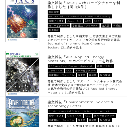
論文雑誌「JACS」のカバーピクチャーを制
作しました［岡山大学］
岡山大学
Journal of the American Chemical Society
科学イラスト
Cover Art
ACS
JACS
カバーピクチャー
学術雑誌・ジャーナル
論文図
表紙絵
制作実績
弊社で制作しました岡山大学 山方啓先生よりご依頼
のカバーアートが、アメリカ化学会発行の学術雑誌
Journal of the American Chemical
Society（2…
続きを見る
論文雑誌「ACS Applied Energy
Materials」のカバーピクチャーを制作…
ACS Applied Energy Materials
科学イラスト
Cover Art
ACS
カバーピクチャー
学術雑誌・ジャーナル
論文図
表紙絵
制作実績
弊社で制作しました エヌ・イー ケムキャット株式会
社 青木智史様よりご依頼のカバーアートが、アメリ
カ化学会発行の学術雑誌 ACS Applied Energy
Materials（…
続きを見る
論文雑誌「Environmental Science &
Technology Letter…
Environmental Science & Technology Letters
科学イラスト
Cover Art
ACS
カバーピクチャー
学術雑誌・ジャーナル
論文図
表紙絵
制作実績
弊社で制作しました芝浦工業大学 川島洋人先生より