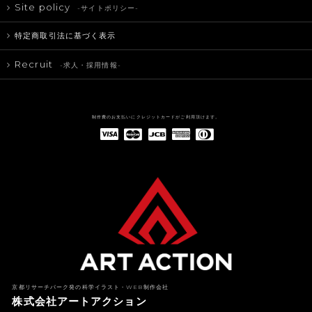
Site policy
-サイトポリシー-
特定商取引法に基づく表示
Recruit
-求人・採用情報-
制作費のお支払いにクレジットカードがご利用頂けます。
American Express(アメリカン・エキスプレス)
Diners Club(ダイナース クラブ)
京都リサーチパーク発の科学イラスト・WEB制作会社
株式会社アートアクション