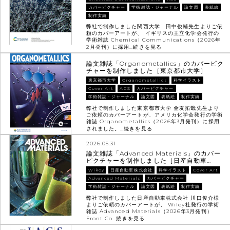
カバーピクチャー
学術雑誌・ジャーナル
論文図
表紙絵
制作実績
弊社で制作しました関西大学 田中俊輔先生よりご依
頼のカバーアートが、 イギリスの王立化学会発行の
学術雑誌 Chemical Communications（2026年
2月発刊）に採用…
続きを見る
論文雑誌「Organometallics」のカバーピク
チャーを制作しました［東京都市大学］
東京都市大学
Organometallics
科学イラスト
Cover Art
ACS
カバーピクチャー
学術雑誌・ジャーナル
論文図
表紙絵
制作実績
弊社で制作しました東京都市大学 金友拓哉先生より
ご依頼のカバーアートが、アメリカ化学会発行の学術
雑誌 Organometallics（2026年3月発刊）に採用
されました。…
続きを見る
2026.05.31
論文雑誌「Advanced Materials」のカバー
ピクチャーを制作しました［日産自動車…
Wikey
日産自動車株式会社
科学イラスト
Cover Art
Advanced Materials
カバーピクチャー
学術雑誌・ジャーナル
論文図
表紙絵
制作実績
弊社で制作しました日産自動車株式会社 川口俊介様
よりご依頼のカバーアートが、 Wiley社発行の学術
雑誌 Advanced Materials（2026年3月発刊）
Front Co…
続きを見る