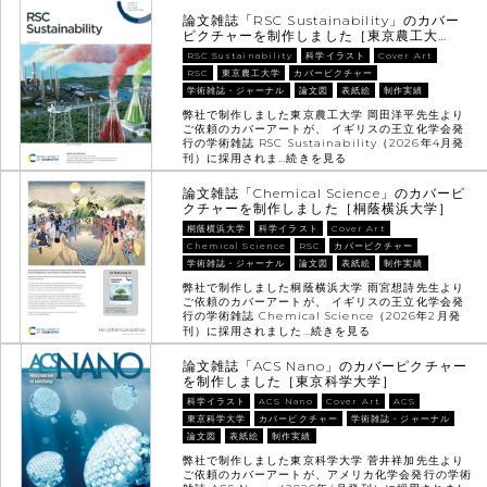
論文雑誌「RSC Sustainability」のカバー
ピクチャーを制作しました［東京農工大…
RSC Sustainability
科学イラスト
Cover Art
RSC
東京農工大学
カバーピクチャー
学術雑誌・ジャーナル
論文図
表紙絵
制作実績
弊社で制作しました東京農工大学 岡田洋平先生より
ご依頼のカバーアートが、 イギリスの王立化学会発
行の学術雑誌 RSC Sustainability（2026年4月発
刊）に採用されま…
続きを見る
論文雑誌「Chemical Science」のカバーピ
クチャーを制作しました［桐蔭横浜大学］
桐蔭横浜大学
科学イラスト
Cover Art
Chemical Science
RSC
カバーピクチャー
学術雑誌・ジャーナル
論文図
表紙絵
制作実績
弊社で制作しました桐蔭横浜大学 雨宮想詩先生より
ご依頼のカバーアートが、 イギリスの王立化学会発
行の学術雑誌 Chemical Science（2026年2月発
刊）に採用されました…
続きを見る
論文雑誌「ACS Nano」のカバーピクチャー
を制作しました［東京科学大学］
科学イラスト
ACS Nano
Cover Art
ACS
東京科学大学
カバーピクチャー
学術雑誌・ジャーナル
論文図
表紙絵
制作実績
弊社で制作しました東京科学大学 菅井祥加先生より
ご依頼のカバーアートが、アメリカ化学会発行の学術