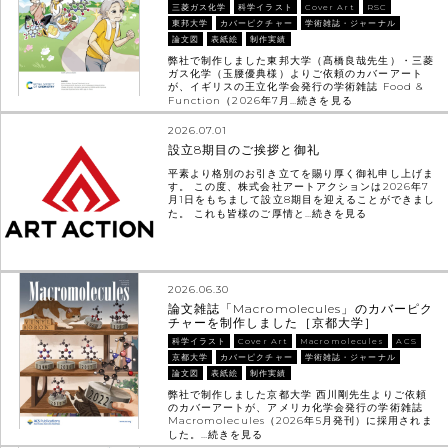
三菱ガス化学
科学イラスト
Cover Art
RSC
東邦大学
カバーピクチャー
学術雑誌・ジャーナル
論文図
表紙絵
制作実績
弊社で制作しました東邦大学（髙橋良哉先生）・三菱
ガス化学（玉腰優典様）よりご依頼のカバーアート
が、イギリスの王立化学会発行の学術雑誌 Food &
Function（2026年7月…
続きを見る
2026.07.01
設立8期目のご挨拶と御礼
平素より格別のお引き立てを賜り厚く御礼申し上げま
す。 この度、株式会社アートアクションは2026年7
月1日をもちまして設立8期目を迎えることができまし
た。 これも皆様のご厚情と…
続きを見る
2026.06.30
論文雑誌「Macromolecules」のカバーピク
チャーを制作しました［京都大学］
科学イラスト
Cover Art
Macromolecules
ACS
京都大学
カバーピクチャー
学術雑誌・ジャーナル
論文図
表紙絵
制作実績
弊社で制作しました京都大学 西川剛先生よりご依頼
のカバーアートが、アメリカ化学会発行の学術雑誌
Macromolecules（2026年5月発刊）に採用されま
した。…
続きを見る