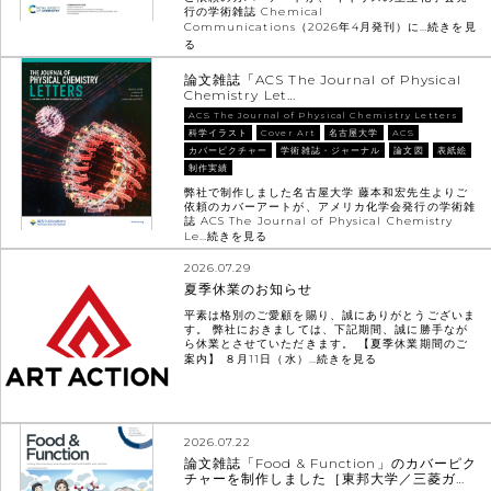
行の学術雑誌 Chemical
Communications（2026年4月発刊）に…
続きを見
る
論文雑誌「ACS The Journal of Physical
Chemistry Let…
ACS The Journal of Physical Chemistry Letters
科学イラスト
Cover Art
名古屋大学
ACS
カバーピクチャー
学術雑誌・ジャーナル
論文図
表紙絵
制作実績
弊社で制作しました名古屋大学 藤本和宏先生よりご
依頼のカバーアートが、アメリカ化学会発行の学術雑
誌 ACS The Journal of Physical Chemistry
Le…
続きを見る
2026.07.29
夏季休業のお知らせ
平素は格別のご愛顧を賜り、誠にありがとうございま
す。 弊社におきましては、下記期間、誠に勝手なが
ら休業とさせていただきます。 【夏季休業期間のご
案内】 ８月11日（水）…
続きを見る
2026.07.22
論文雑誌「Food & Function」のカバーピク
チャーを制作しました［東邦大学／三菱ガ…