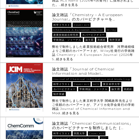
雑誌 ACS Nano（2026年4月発刊）に採用されまし
た。…
続きを見る
論文雑誌「Chemistry – A European
Journal」のカバーピクチャーを…
科学イラスト
Cover Art
Chemistry A European Journal
Wiley
産業技術総合研究所
カバーピクチャー
学術雑誌・ジャーナル
論文図
表紙絵
制作実績
弊社で制作しました産業技術総合研究所 河野雄樹様
よりご依頼のカバーアートが、Wiley社発行の学術雑
誌 Chemistry – A European Journal（2026年
5…
続きを見る
論文雑誌「Journal of Chemical
Information and Model…
Journal of Chemical Information and Modeling
科学イラスト
Cover Art
ACS
東京科学大学
カバーピクチャー
学術雑誌・ジャーナル
論文図
表紙絵
制作実績
弊社で制作しました東京科学大学 関嶋政和先生より
ご依頼のカバーアートが、アメリカ化学会発行の学術
雑誌 Journal of Chemical Information and
Mod…
続きを見る
論文雑誌「Chemical Communications」
のカバーピクチャーを制作しました［…
科学イラスト
関西大学
Cover Art
Chemical Communications
RSC