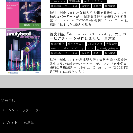
Cover Art
京都大学
カバーピクチャー
学術雑誌・ジャーナル
論文図
表紙絵
制作実績
弊社で制作しました京都大学 治田充貴先生よりご依
頼のカバーアートが、 日本顕微鏡学会発行の学術雑
誌 Microscopy（2026年4月発刊）Front Coverに
採用されました…
続きを見る
論文雑誌「Analytical Chemistry」のカバ
ーピクチャーを制作しました［島津製…
島津製作所
科学イラスト
Cover Art
大阪大学
Analytical Chemistry
ACS
カバーピクチャー
学術雑誌・ジャーナル
論文図
表紙絵
制作実績
弊社で制作しました島津製作所 / 大阪大学 中塚遼治
先生よりご依頼のカバーアートが、 アメリカ化学会
発行の学術雑誌 Analytical Chemistry（2026年3
月発刊）に…
続きを見る
Menu
Top
-トップページ-
Works
-作品集-