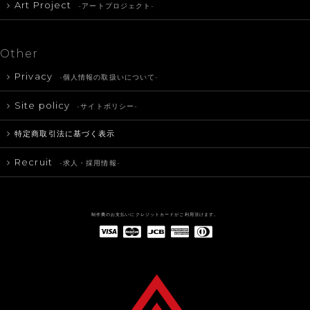
Art Project
-アートプロジェクト-
Other
Privacy
-個人情報の取扱いについて-
Site policy
-サイトポリシー-
特定商取引法に基づく表示
Recruit
-求人・採用情報-
制作費のお支払いにクレジットカードがご利用頂けます。
American Express(アメリカン・エキスプレス)
Diners Club(ダイナース クラブ)