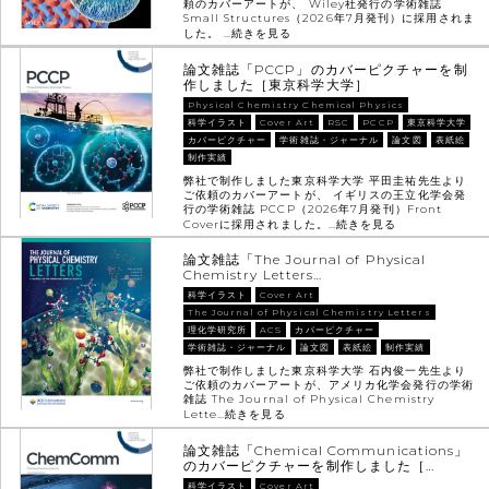
頼のカバーアートが、 Wiley社発行の学術雑誌
Small Structures（2026年7月発刊）に採用されま
した。 …
続きを見る
論文雑誌「PCCP」のカバーピクチャーを制
作しました［東京科学大学］
Physical Chemistry Chemical Physics
科学イラスト
Cover Art
RSC
PCCP
東京科学大学
カバーピクチャー
学術雑誌・ジャーナル
論文図
表紙絵
制作実績
弊社で制作しました東京科学大学 平田圭祐先生より
ご依頼のカバーアートが、 イギリスの王立化学会発
行の学術雑誌 PCCP（2026年7月発刊）Front
Coverに採用されました。…
続きを見る
論文雑誌「The Journal of Physical
Chemistry Letters…
科学イラスト
Cover Art
The Journal of Physical Chemistry Letters
理化学研究所
ACS
カバーピクチャー
学術雑誌・ジャーナル
論文図
表紙絵
制作実績
弊社で制作しました東京科学大学 石内俊一先生より
ご依頼のカバーアートが、アメリカ化学会発行の学術
雑誌 The Journal of Physical Chemistry
Lette…
続きを見る
論文雑誌「Chemical Communications」
のカバーピクチャーを制作しました［…
科学イラスト
Cover Art