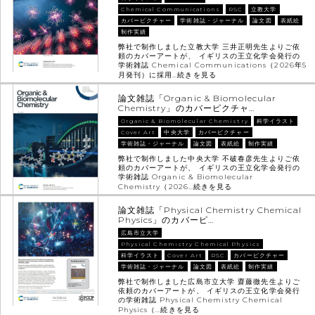
Chemical Communications
RSC
立教大学
カバーピクチャー
学術雑誌・ジャーナル
論文図
表紙絵
制作実績
弊社で制作しました立教大学 三井正明先生よりご依
頼のカバーアートが、 イギリスの王立化学会発行の
学術雑誌 Chemical Communications（2026年5
月発刊）に採用…
続きを見る
論文雑誌「Organic & Biomolecular
Chemistry」のカバーピクチャ…
Organic & Biomolecular Chemistry
科学イラスト
Cover Art
中央大学
カバーピクチャー
学術雑誌・ジャーナル
論文図
表紙絵
制作実績
弊社で制作しました中央大学 不破春彦先生よりご依
頼のカバーアートが、 イギリスの王立化学会発行の
学術雑誌 Organic & Biomolecular
Chemistry（2026…
続きを見る
論文雑誌「Physical Chemistry Chemical
Physics」のカバーピ…
広島市立大学
Physical Chemistry Chemical Physics
科学イラスト
Cover Art
RSC
カバーピクチャー
学術雑誌・ジャーナル
論文図
表紙絵
制作実績
弊社で制作しました広島市立大学 齋藤徹先生よりご
依頼のカバーアートが、 イギリスの王立化学会発行
の学術雑誌 Physical Chemistry Chemical
Physics（…
続きを見る