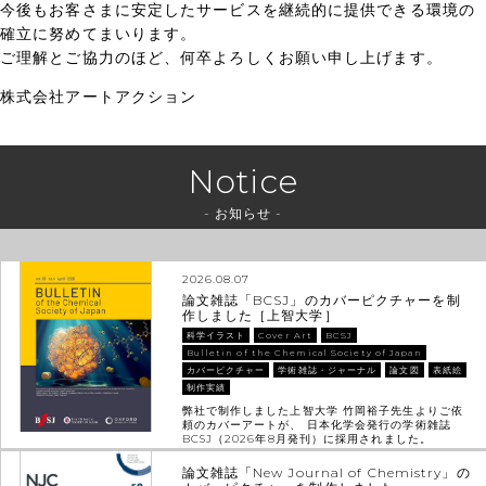
今後もお客さまに安定したサービスを継続的に提供できる環境の
確立に努めてまいります。
ご理解とご協力のほど、何卒よろしくお願い申し上げます。
株式会社アートアクション
Notice
- お知らせ -
2026.08.07
論文雑誌「BCSJ」のカバーピクチャーを制
作しました［上智大学］
科学イラスト
Cover Art
BCSJ
Bulletin of the Chemical Society of Japan
カバーピクチャー
学術雑誌・ジャーナル
論文図
表紙絵
制作実績
弊社で制作しました上智大学 竹岡裕子先生よりご依
頼のカバーアートが、 日本化学会発行の学術雑誌
BCSJ（2026年8月発刊）に採用されました。
論文雑誌「New Journal of Chemistry」の