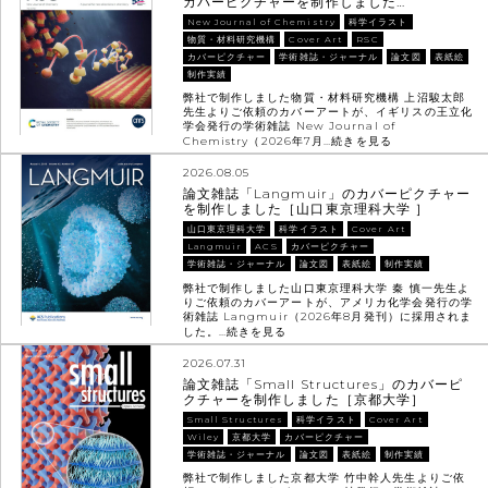
カバーピクチャーを制作しました…
New Journal of Chemistry
科学イラスト
物質・材料研究機構
Cover Art
RSC
カバーピクチャー
学術雑誌・ジャーナル
論文図
表紙絵
制作実績
弊社で制作しました物質・材料研究機構 上沼駿太郎
先生よりご依頼のカバーアートが、イギリスの王立化
学会発行の学術雑誌 New Journal of
Chemistry（2026年7月…
続きを見る
2026.08.05
論文雑誌「Langmuir」のカバーピクチャー
を制作しました［山口東京理科大学 ］
山口東京理科大学
科学イラスト
Cover Art
Langmuir
ACS
カバーピクチャー
学術雑誌・ジャーナル
論文図
表紙絵
制作実績
弊社で制作しました山口東京理科大学 秦 慎一先生よ
りご依頼のカバーアートが、アメリカ化学会発行の学
術雑誌 Langmuir（2026年8月発刊）に採用されま
した。…
続きを見る
2026.07.31
論文雑誌「Small Structures」のカバーピ
クチャーを制作しました［京都大学］
Small Structures
科学イラスト
Cover Art
Wiley
京都大学
カバーピクチャー
学術雑誌・ジャーナル
論文図
表紙絵
制作実績
弊社で制作しました京都大学 竹中幹人先生よりご依