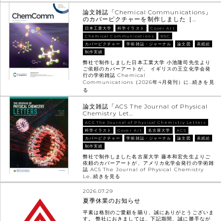
論文雑誌「Chemical Communications」
のカバーピクチャーを制作しました［…
日本工業大学
科学イラスト
Cover Art
Chemical Communications
RSC
カバーピクチャー
学術雑誌・ジャーナル
論文図
表紙絵
制作実績
弊社で制作しました日本工業大学 小池隆司先生より
ご依頼のカバーアートが、 イギリスの王立化学会発
行の学術雑誌 Chemical
Communications（2026年4月発刊）に…
続きを見
る
論文雑誌「ACS The Journal of Physical
Chemistry Let…
ACS The Journal of Physical Chemistry Letters
科学イラスト
Cover Art
名古屋大学
ACS
カバーピクチャー
学術雑誌・ジャーナル
論文図
表紙絵
制作実績
弊社で制作しました名古屋大学 藤本和宏先生よりご
依頼のカバーアートが、アメリカ化学会発行の学術雑
誌 ACS The Journal of Physical Chemistry
Le…
続きを見る
2026.07.29
夏季休業のお知らせ
平素は格別のご愛顧を賜り、誠にありがとうございま
す。 弊社におきましては、下記期間、誠に勝手なが