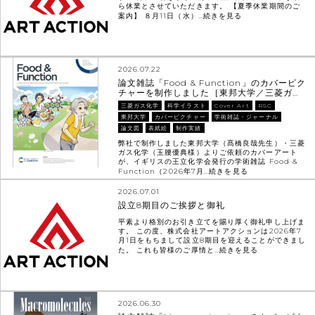
ら休業とさせていただきます。 【夏季休業期間のご
案内】 ８月11日（水）…
続きを見る
2026.07.22
論文雑誌「Food & Function」のカバーピク
チャーを制作しました［東邦大学／三菱ガ…
三菱ガス化学
科学イラスト
Cover Art
RSC
東邦大学
カバーピクチャー
学術雑誌・ジャーナル
論文図
表紙絵
制作実績
弊社で制作しました東邦大学（髙橋良哉先生）・三菱
ガス化学（玉腰優典様）よりご依頼のカバーアート
が、イギリスの王立化学会発行の学術雑誌 Food &
Function（2026年7月…
続きを見る
2026.07.01
設立8期目のご挨拶と御礼
平素より格別のお引き立てを賜り厚く御礼申し上げま
す。 この度、株式会社アートアクションは2026年7
月1日をもちまして設立8期目を迎えることができまし
た。 これも皆様のご厚情と…
続きを見る
2026.06.30