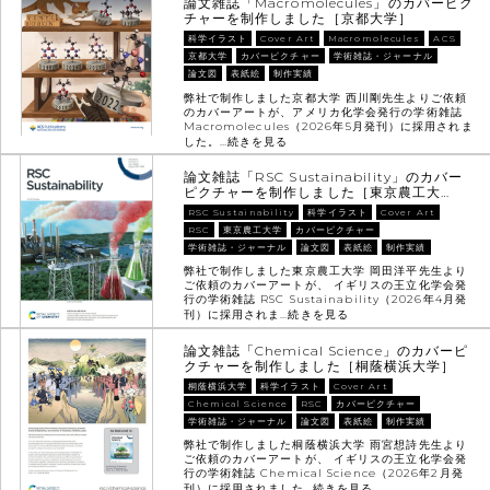
論文雑誌「Macromolecules」のカバーピク
チャーを制作しました［京都大学］
科学イラスト
Cover Art
Macromolecules
ACS
京都大学
カバーピクチャー
学術雑誌・ジャーナル
論文図
表紙絵
制作実績
弊社で制作しました京都大学 西川剛先生よりご依頼
のカバーアートが、アメリカ化学会発行の学術雑誌
Macromolecules（2026年5月発刊）に採用されま
した。…
続きを見る
論文雑誌「RSC Sustainability」のカバー
ピクチャーを制作しました［東京農工大…
RSC Sustainability
科学イラスト
Cover Art
RSC
東京農工大学
カバーピクチャー
学術雑誌・ジャーナル
論文図
表紙絵
制作実績
弊社で制作しました東京農工大学 岡田洋平先生より
ご依頼のカバーアートが、 イギリスの王立化学会発
行の学術雑誌 RSC Sustainability（2026年4月発
刊）に採用されま…
続きを見る
論文雑誌「Chemical Science」のカバーピ
クチャーを制作しました［桐蔭横浜大学］
桐蔭横浜大学
科学イラスト
Cover Art
Chemical Science
RSC
カバーピクチャー
学術雑誌・ジャーナル
論文図
表紙絵
制作実績
弊社で制作しました桐蔭横浜大学 雨宮想詩先生より
ご依頼のカバーアートが、 イギリスの王立化学会発
行の学術雑誌 Chemical Science（2026年2月発
刊）に採用されました…
続きを見る