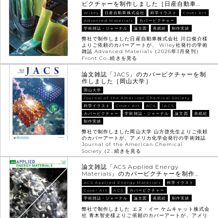
ピクチャーを制作しました［日産自動車…
Wikey
日産自動車株式会社
科学イラスト
Cover Art
Advanced Materials
カバーピクチャー
学術雑誌・ジャーナル
論文図
表紙絵
制作実績
弊社で制作しました日産自動車株式会社 川口俊介様
よりご依頼のカバーアートが、 Wiley社発行の学術
雑誌 Advanced Materials（2026年3月発刊）
Front Co…
続きを見る
論文雑誌「JACS」のカバーピクチャーを制
作しました［岡山大学］
岡山大学
Journal of the American Chemical Society
科学イラスト
Cover Art
ACS
JACS
カバーピクチャー
学術雑誌・ジャーナル
論文図
表紙絵
制作実績
弊社で制作しました岡山大学 山方啓先生よりご依頼
のカバーアートが、アメリカ化学会発行の学術雑誌
Journal of the American Chemical
Society（2…
続きを見る
論文雑誌「ACS Applied Energy
Materials」のカバーピクチャーを制作…
ACS Applied Energy Materials
科学イラスト
Cover Art
ACS
カバーピクチャー
学術雑誌・ジャーナル
論文図
表紙絵
制作実績
弊社で制作しました エヌ・イー ケムキャット株式会
社 青木智史様よりご依頼のカバーアートが、アメリ