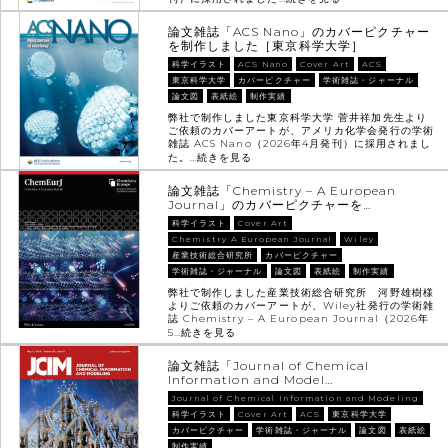
論文雑誌「ACS Nano」のカバーピクチャー
を制作しました［東京科学大学］
科学イラスト
ACS Nano
Cover Art
ACS
東京科学大学
カバーピクチャー
学術雑誌・ジャーナル
論文図
表紙絵
制作実績
弊社で制作しました東京科学大学 菅井祥加先生より
ご依頼のカバーアートが、アメリカ化学会発行の学術
雑誌 ACS Nano（2026年4月発刊）に採用されまし
た。…
続きを見る
論文雑誌「Chemistry – A European
Journal」のカバーピクチャーを…
科学イラスト
Cover Art
Chemistry A European Journal
Wiley
産業技術総合研究所
カバーピクチャー
学術雑誌・ジャーナル
論文図
表紙絵
制作実績
弊社で制作しました産業技術総合研究所 河野雄樹様
よりご依頼のカバーアートが、Wiley社発行の学術雑
誌 Chemistry – A European Journal（2026年
5…
続きを見る
論文雑誌「Journal of Chemical
Information and Model…
Journal of Chemical Information and Modeling
科学イラスト
Cover Art
ACS
東京科学大学
カバーピクチャー
学術雑誌・ジャーナル
論文図
表紙絵
制作実績