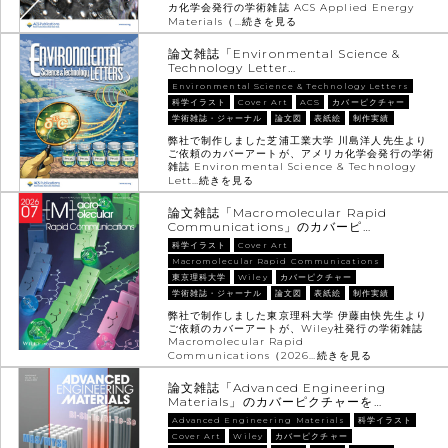
カ化学会発行の学術雑誌 ACS Applied Energy
Materials（…
続きを見る
論文雑誌「Environmental Science &
Technology Letter…
Environmental Science & Technology Letters
科学イラスト
Cover Art
ACS
カバーピクチャー
学術雑誌・ジャーナル
論文図
表紙絵
制作実績
弊社で制作しました芝浦工業大学 川島洋人先生より
ご依頼のカバーアートが、アメリカ化学会発行の学術
雑誌 Environmental Science & Technology
Lett…
続きを見る
論文雑誌「Macromolecular Rapid
Communications」のカバーピ…
科学イラスト
Cover Art
Macromolecular Rapid Communications
東京理科大学
Wiley
カバーピクチャー
学術雑誌・ジャーナル
論文図
表紙絵
制作実績
弊社で制作しました東京理科大学 伊藤由快先生より
ご依頼のカバーアートが、Wiley社発行の学術雑誌
Macromolecular Rapid
Communications（2026…
続きを見る
論文雑誌「Advanced Engineering
Materials」のカバーピクチャーを…
Advanced Engineering Materials
科学イラスト
Cover Art
Wiley
カバーピクチャー