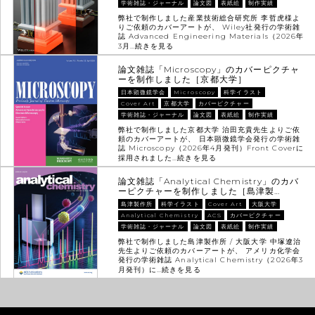
学術雑誌・ジャーナル
論文図
表紙絵
制作実績
弊社で制作しました産業技術総合研究所 李哲虎様よ
りご依頼のカバーアートが、 Wiley社発行の学術雑
誌 Advanced Engineering Materials（2026年
3月…
続きを見る
論文雑誌「Microscopy」のカバーピクチャ
ーを制作しました［京都大学］
日本顕微鏡学会
Microscopy
科学イラスト
Cover Art
京都大学
カバーピクチャー
学術雑誌・ジャーナル
論文図
表紙絵
制作実績
弊社で制作しました京都大学 治田充貴先生よりご依
頼のカバーアートが、 日本顕微鏡学会発行の学術雑
誌 Microscopy（2026年4月発刊）Front Coverに
採用されました…
続きを見る
論文雑誌「Analytical Chemistry」のカバ
ーピクチャーを制作しました［島津製…
島津製作所
科学イラスト
Cover Art
大阪大学
Analytical Chemistry
ACS
カバーピクチャー
学術雑誌・ジャーナル
論文図
表紙絵
制作実績
弊社で制作しました島津製作所 / 大阪大学 中塚遼治
先生よりご依頼のカバーアートが、 アメリカ化学会
発行の学術雑誌 Analytical Chemistry（2026年3
月発刊）に…
続きを見る