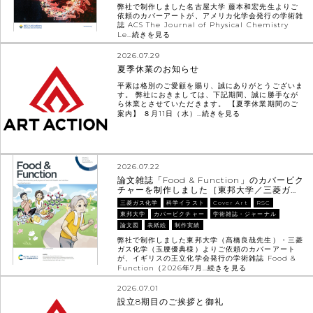
弊社で制作しました名古屋大学 藤本和宏先生よりご
依頼のカバーアートが、アメリカ化学会発行の学術雑
誌 ACS The Journal of Physical Chemistry
Le…
続きを見る
2026.07.29
夏季休業のお知らせ
平素は格別のご愛顧を賜り、誠にありがとうございま
す。 弊社におきましては、下記期間、誠に勝手なが
ら休業とさせていただきます。 【夏季休業期間のご
案内】 ８月11日（水）…
続きを見る
2026.07.22
論文雑誌「Food & Function」のカバーピク
チャーを制作しました［東邦大学／三菱ガ…
三菱ガス化学
科学イラスト
Cover Art
RSC
東邦大学
カバーピクチャー
学術雑誌・ジャーナル
論文図
表紙絵
制作実績
弊社で制作しました東邦大学（髙橋良哉先生）・三菱
ガス化学（玉腰優典様）よりご依頼のカバーアート
が、イギリスの王立化学会発行の学術雑誌 Food &
Function（2026年7月…
続きを見る
2026.07.01
設立8期目のご挨拶と御礼