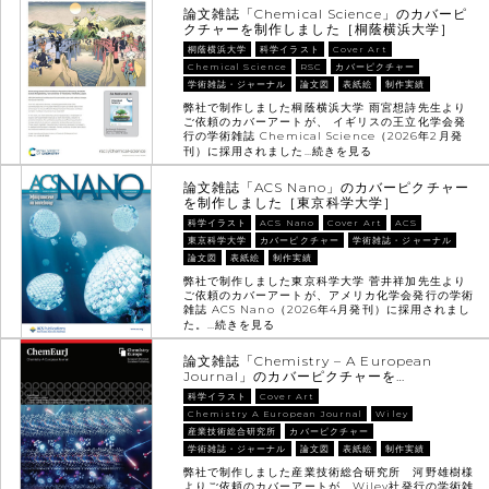
論文雑誌「Chemical Science」のカバーピ
クチャーを制作しました［桐蔭横浜大学］
桐蔭横浜大学
科学イラスト
Cover Art
Chemical Science
RSC
カバーピクチャー
学術雑誌・ジャーナル
論文図
表紙絵
制作実績
弊社で制作しました桐蔭横浜大学 雨宮想詩先生より
ご依頼のカバーアートが、 イギリスの王立化学会発
行の学術雑誌 Chemical Science（2026年2月発
刊）に採用されました…
続きを見る
論文雑誌「ACS Nano」のカバーピクチャー
を制作しました［東京科学大学］
科学イラスト
ACS Nano
Cover Art
ACS
東京科学大学
カバーピクチャー
学術雑誌・ジャーナル
論文図
表紙絵
制作実績
弊社で制作しました東京科学大学 菅井祥加先生より
ご依頼のカバーアートが、アメリカ化学会発行の学術
雑誌 ACS Nano（2026年4月発刊）に採用されまし
た。…
続きを見る
論文雑誌「Chemistry – A European
Journal」のカバーピクチャーを…
科学イラスト
Cover Art
Chemistry A European Journal
Wiley
産業技術総合研究所
カバーピクチャー
学術雑誌・ジャーナル
論文図
表紙絵
制作実績
弊社で制作しました産業技術総合研究所 河野雄樹様
よりご依頼のカバーアートが、Wiley社発行の学術雑