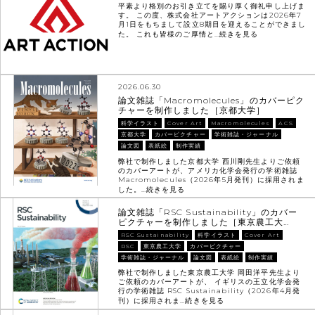
平素より格別のお引き立てを賜り厚く御礼申し上げま
す。 この度、株式会社アートアクションは2026年7
月1日をもちまして設立8期目を迎えることができまし
た。 これも皆様のご厚情と…
続きを見る
2026.06.30
論文雑誌「Macromolecules」のカバーピク
チャーを制作しました［京都大学］
科学イラスト
Cover Art
Macromolecules
ACS
京都大学
カバーピクチャー
学術雑誌・ジャーナル
論文図
表紙絵
制作実績
弊社で制作しました京都大学 西川剛先生よりご依頼
のカバーアートが、アメリカ化学会発行の学術雑誌
Macromolecules（2026年5月発刊）に採用されま
した。…
続きを見る
論文雑誌「RSC Sustainability」のカバー
ピクチャーを制作しました［東京農工大…
RSC Sustainability
科学イラスト
Cover Art
RSC
東京農工大学
カバーピクチャー
学術雑誌・ジャーナル
論文図
表紙絵
制作実績
弊社で制作しました東京農工大学 岡田洋平先生より
ご依頼のカバーアートが、 イギリスの王立化学会発
行の学術雑誌 RSC Sustainability（2026年4月発
刊）に採用されま…
続きを見る