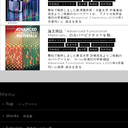
学術雑誌・ジャーナル
論文図
表紙絵
制作実績
弊社で制作しました島津製作所 / 大阪大学 中塚遼治
先生よりご依頼のカバーアートが、 アメリカ化学会
発行の学術雑誌 Analytical Chemistry（2026年3
月発刊）に…
続きを見る
論文雑誌「Advanced Functional
Materials」のカバーピクチャーを制…
科学イラスト
Advanced Functional Materials
Cover Art
東京大学
Wiley
カバーピクチャー
学術雑誌・ジャーナル
論文図
表紙絵
制作実績
弊社で制作しました東京大学 許斌先生よりご依頼の
カバーアートが、 Wiley社発行の学術雑誌
Advanced Functional Materials（2025年8月発
刊）に採用…
続きを見る
Menu
Top
-トップページ-
Works
-作品集-
Service