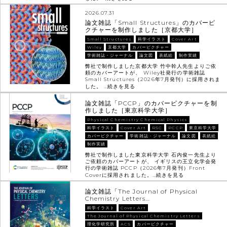
2026.07.31
論文雑誌「Small Structures」のカバーピ
クチャーを制作しました［京都大学］
Small Structures
科学イラスト
Cover Art
Wiley
京都大学
カバーピクチャー
学術雑誌・ジャーナル
論文図
表紙絵
制作実績
弊社で制作しました京都大学 竹中幹人先生よりご依
頼のカバーアートが、 Wiley社発行の学術雑誌
Small Structures（2026年7月発刊）に採用されま
した。 …
続きを見る
論文雑誌「PCCP」のカバーピクチャーを制
作しました［東京科学大学］
Physical Chemistry Chemical Physics
科学イラスト
Cover Art
RSC
PCCP
東京科学大学
カバーピクチャー
学術雑誌・ジャーナル
論文図
表紙絵
制作実績
弊社で制作しました東京科学大学 石内俊一先生より
ご依頼のカバーアートが、 イギリスの王立化学会発
行の学術雑誌 PCCP（2026年7月発刊）Front
Coverに採用されました。…
続きを見る
論文雑誌「The Journal of Physical
Chemistry Letters…
科学イラスト
Cover Art
The Journal of Physical Chemistry Letters
理化学研究所
ACS
カバーピクチャー