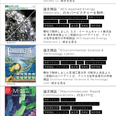
Society（2…
続きを見る
論文雑誌「ACS Applied Energy
Materials」のカバーピクチャーを制作…
ACS Applied Energy Materials
科学イラスト
Cover Art
ACS
カバーピクチャー
学術雑誌・ジャーナル
論文図
表紙絵
制作実績
弊社で制作しました エヌ・イー ケムキャット株式会
社 青木智史様よりご依頼のカバーアートが、アメリ
カ化学会発行の学術雑誌 ACS Applied Energy
Materials（…
続きを見る
論文雑誌「Environmental Science &
Technology Letter…
Environmental Science & Technology Letters
科学イラスト
Cover Art
ACS
カバーピクチャー
学術雑誌・ジャーナル
論文図
表紙絵
制作実績
弊社で制作しました芝浦工業大学 川島洋人先生より
ご依頼のカバーアートが、アメリカ化学会発行の学術
雑誌 Environmental Science & Technology
Lett…
続きを見る
論文雑誌「Macromolecular Rapid
Communications」のカバーピ…
科学イラスト
Cover Art
Macromolecular Rapid Communications
東京理科大学
Wiley
カバーピクチャー
学術雑誌・ジャーナル
論文図
表紙絵
制作実績