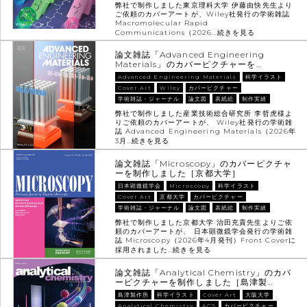
弊社で制作しました東京理科大学 伊藤由快先生より
ご依頼のカバーアートが、Wiley社発行の学術雑誌
Macromolecular Rapid
Communications（2026…
続きを見る
論文雑誌「Advanced Engineering
Materials」のカバーピクチャーを…
Advanced Engineering Materials
科学イラスト
Cover Art
Wiley
カバーピクチャー
学術雑誌・ジャーナル
論文図
表紙絵
制作実績
弊社で制作しました産業技術総合研究所 李哲虎様よ
りご依頼のカバーアートが、 Wiley社発行の学術雑
誌 Advanced Engineering Materials（2026年
3月…
続きを見る
論文雑誌「Microscopy」のカバーピクチャ
ーを制作しました［京都大学］
日本顕微鏡学会
Microscopy
科学イラスト
Cover Art
京都大学
カバーピクチャー
学術雑誌・ジャーナル
論文図
表紙絵
制作実績
弊社で制作しました京都大学 治田充貴先生よりご依
頼のカバーアートが、 日本顕微鏡学会発行の学術雑
誌 Microscopy（2026年4月発刊）Front Coverに
採用されました…
続きを見る
論文雑誌「Analytical Chemistry」のカバ
ーピクチャーを制作しました［島津製…
島津製作所
科学イラスト
Cover Art
大阪大学
Analytical Chemistry
ACS
カバーピクチャー