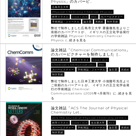
Physics」のカバーピ…
広島市立大学
Physical Chemistry Chemical Physics
科学イラスト
Cover Art
RSC
カバーピクチャー
学術雑誌・ジャーナル
論文図
表紙絵
制作実績
弊社で制作しました広島市立大学 齋藤徹先生よりご
依頼のカバーアートが、 イギリスの王立化学会発行
の学術雑誌 Physical Chemistry Chemical
Physics（…
続きを見る
論文雑誌「Chemical Communications」
のカバーピクチャーを制作しました［…
日本工業大学
科学イラスト
Cover Art
Chemical Communications
RSC
カバーピクチャー
学術雑誌・ジャーナル
論文図
表紙絵
制作実績
弊社で制作しました日本工業大学 小池隆司先生より
ご依頼のカバーアートが、 イギリスの王立化学会発
行の学術雑誌 Chemical
Communications（2026年4月発刊）に…
続きを見
る
論文雑誌「ACS The Journal of Physical
Chemistry Let…
ACS The Journal of Physical Chemistry Letters
科学イラスト
Cover Art
名古屋大学
ACS
カバーピクチャー
学術雑誌・ジャーナル
論文図
表紙絵
制作実績