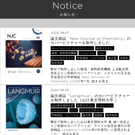
Notice
- お知らせ -
2026.08.07
論文雑誌「New Journal of Chemistry」の
カバーピクチャーを制作しました…
New Journal of Chemistry
科学イラスト
物質・材料研究機構
Cover Art
RSC
カバーピクチャー
学術雑誌・ジャーナル
論文図
表紙絵
制作実績
弊社で制作しました物質・材料研究機構 上沼駿太郎
先生よりご依頼のカバーアートが、イギリスの王立化
学会発行の学術雑誌 New Journal of
Chemistry（2026年7月…
続きを見る
2026.08.05
論文雑誌「Langmuir」のカバーピクチャー
を制作しました［山口東京理科大学 ］
山口東京理科大学
科学イラスト
Cover Art
Langmuir
ACS
カバーピクチャー
学術雑誌・ジャーナル
論文図
表紙絵
制作実績
弊社で制作しました山口東京理科大学 秦 慎一先生よ
りご依頼のカバーアートが、アメリカ化学会発行の学
術雑誌 Langmuir（2026年8月発刊）に採用されま
した。…
続きを見る