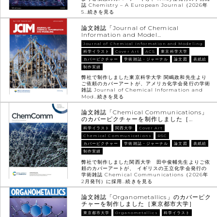
誌 Chemistry – A European Journal（2026年
5…
続きを見る
論文雑誌「Journal of Chemical
Information and Model…
Journal of Chemical Information and Modeling
科学イラスト
Cover Art
ACS
東京科学大学
カバーピクチャー
学術雑誌・ジャーナル
論文図
表紙絵
制作実績
弊社で制作しました東京科学大学 関嶋政和先生より
ご依頼のカバーアートが、アメリカ化学会発行の学術
雑誌 Journal of Chemical Information and
Mod…
続きを見る
論文雑誌「Chemical Communications」
のカバーピクチャーを制作しました［…
科学イラスト
関西大学
Cover Art
Chemical Communications
RSC
カバーピクチャー
学術雑誌・ジャーナル
論文図
表紙絵
制作実績
弊社で制作しました関西大学 田中俊輔先生よりご依
頼のカバーアートが、 イギリスの王立化学会発行の
学術雑誌 Chemical Communications（2026年
2月発刊）に採用…
続きを見る
論文雑誌「Organometallics」のカバーピク
チャーを制作しました［東京都市大学］
東京都市大学
Organometallics
科学イラスト