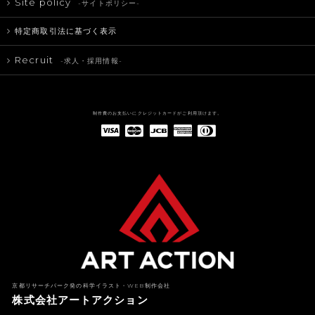
Site policy
-サイトポリシー-
特定商取引法に基づく表示
Recruit
-求人・採用情報-
制作費のお支払いにクレジットカードがご利用頂けます。
American Express(アメリカン・エキスプレス)
Diners Club(ダイナース クラブ)
京都リサーチパーク発の科学イラスト・WEB制作会社
株式会社アートアクション