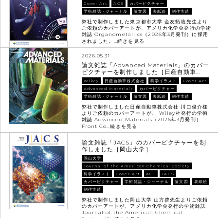
Cover Art
ACS
カバーピクチャー
学術雑誌・ジャーナル
論文図
表紙絵
制作実績
弊社で制作しました東京都市大学 金友拓哉先生より
ご依頼のカバーアートが、アメリカ化学会発行の学術
雑誌 Organometallics（2026年3月発刊）に採用
されました。…
続きを見る
2026.05.31
論文雑誌「Advanced Materials」のカバー
ピクチャーを制作しました［日産自動車…
Wikey
日産自動車株式会社
科学イラスト
Cover Art
Advanced Materials
カバーピクチャー
学術雑誌・ジャーナル
論文図
表紙絵
制作実績
弊社で制作しました日産自動車株式会社 川口俊介様
よりご依頼のカバーアートが、 Wiley社発行の学術
雑誌 Advanced Materials（2026年3月発刊）
Front Co…
続きを見る
論文雑誌「JACS」のカバーピクチャーを制
作しました［岡山大学］
岡山大学
Journal of the American Chemical Society
科学イラスト
Cover Art
ACS
JACS
カバーピクチャー
学術雑誌・ジャーナル
論文図
表紙絵
制作実績
弊社で制作しました岡山大学 山方啓先生よりご依頼
のカバーアートが、アメリカ化学会発行の学術雑誌
Journal of the American Chemical