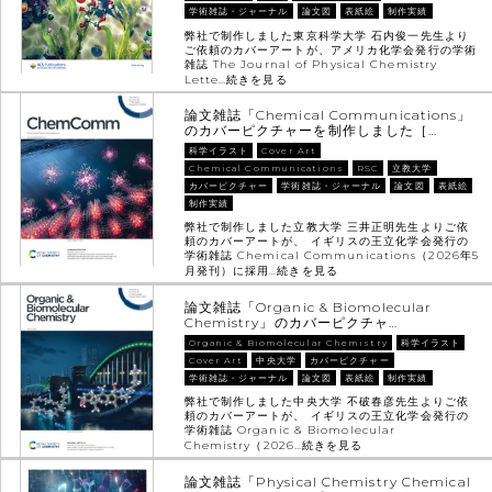
学術雑誌・ジャーナル
論文図
表紙絵
制作実績
弊社で制作しました東京科学大学 石内俊一先生より
ご依頼のカバーアートが、アメリカ化学会発行の学術
雑誌 The Journal of Physical Chemistry
Lette…
続きを見る
論文雑誌「Chemical Communications」
のカバーピクチャーを制作しました［…
科学イラスト
Cover Art
Chemical Communications
RSC
立教大学
カバーピクチャー
学術雑誌・ジャーナル
論文図
表紙絵
制作実績
弊社で制作しました立教大学 三井正明先生よりご依
頼のカバーアートが、 イギリスの王立化学会発行の
学術雑誌 Chemical Communications（2026年5
月発刊）に採用…
続きを見る
論文雑誌「Organic & Biomolecular
Chemistry」のカバーピクチャ…
Organic & Biomolecular Chemistry
科学イラスト
Cover Art
中央大学
カバーピクチャー
学術雑誌・ジャーナル
論文図
表紙絵
制作実績
弊社で制作しました中央大学 不破春彦先生よりご依
頼のカバーアートが、 イギリスの王立化学会発行の
学術雑誌 Organic & Biomolecular
Chemistry（2026…
続きを見る
論文雑誌「Physical Chemistry Chemical