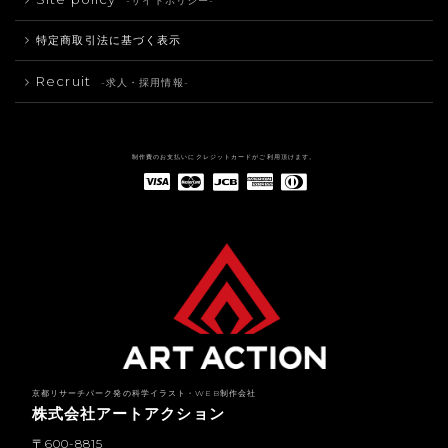
-サイトポリシー-
特定商取引法に基づく表示
Recruit
-求人・採用情報-
制作費のお支払いにクレジットカードがご利用頂けます。
American Express(アメリカン・エキスプレス)
Diners Club(ダイナース クラブ)
京都リサーチパーク発の科学イラスト・WEB制作会社
株式会社アートアクション
〒600-8815