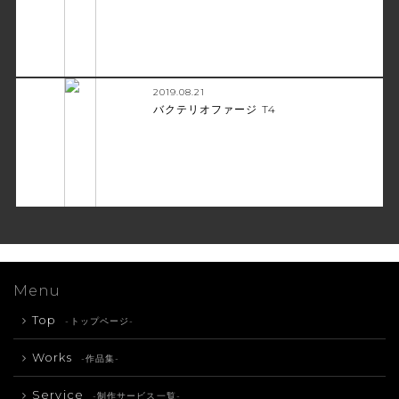
2019.08.21
バクテリオファージ T4
Menu
Top
-トップページ-
Works
-作品集-
Service
-制作サービス一覧-