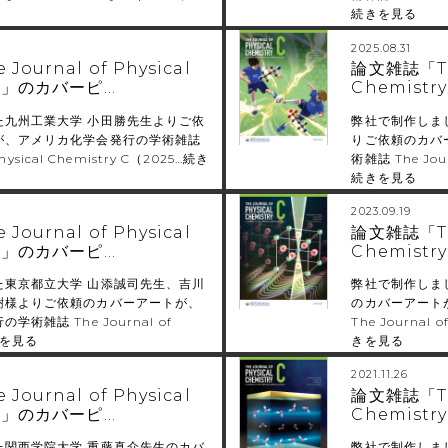
続きを見る
2025.08.31
ournal of Physical
論文雑誌「The
y C」のカバーピ…
Chemist
た九州工業大学 小田勝先生よりご依
弊社で制作しま
が、アメリカ化学会発行の学術雑誌
りご依頼のカバ
Physical Chemistry C（2025…
続き
術雑誌 The Jour
続きを見る
2023.09.19
ournal of Physical
論文雑誌「The
y C」のカバーピ…
Chemist
た東京都立大学 山添誠司先生、吉川
弊社で制作しま
樹様よりご依頼のカバーアートが、
のカバーアート
術雑誌 The Journal of
The Journal o
を見る
きを見る
2021.11.26
ournal of Physical
論文雑誌「The
y C」のカバーピ…
Chemist
た関西学院大学 重藤真介先生のカバ
弊社で制作しま