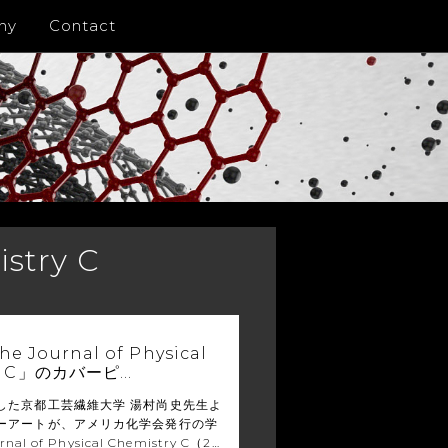
ny
Contact
istry C
 Journal of Physical
ry C」のカバーピ…
した京都工芸繊維大学 湯村尚史先生よ
ーアートが、アメリカ化学会発行の学
nal of Physical Chemistry C（2…