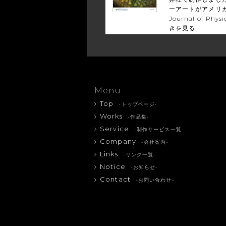
ーアートがアメリカ
Journal of Phys
きを見る
Menu
Top
-トップページ-
Works
-作品集-
Service
-制作サービス一覧-
Company
-会社案内-
Links
-リンク一覧-
Notice
-お知らせ-
Contact
-お問い合わせ-