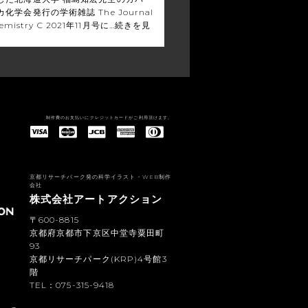
学会発行の学術雑誌 The Journal
Chemistry C 2021年11月号に…
続きを見
制作費のお支払いにクレジットカードがご利用頂けます。
American Express(アメリカン・エキスプレス)
Diners Club(ダイナース クラブ)
京都リサーチパーク発の科学イラスト・WEB制作
会社
株式会社アートアクション
〒600-8815
京都府京都市下京区中堂寺粟田町
93
京都リサーチパーク(KRP)4号館3
階
TEL：075-315-9418