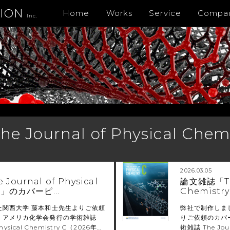
TION
Home
Works
Service
Compa
Inc.
he Journal of Physical Chem
2026.03.05
ournal of Physical
論文雑誌「The
y C」のカバーピ…
Chemist
た関西大学 藤本和士先生よりご依頼
弊社で制作しま
、アメリカ化学会発行の学術雑誌
りご依頼のカバ
Physical Chemistry C（2026年…
術雑誌 The Jour