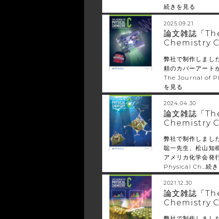
続きを見る
2025.09.21
論文雑誌「The J
Chemistr
弊社で制作しまし
頼のカバーアート
The Journal of 
を見る
2024.04.30
論文雑誌「The J
Chemistr
弊社で制作しまし
聡一先生、松山知
アメリカ化学会発行の学
Physical Ch…
続き
2021.12.30
論文雑誌「The J
Chemistr
弊社で制作しまし