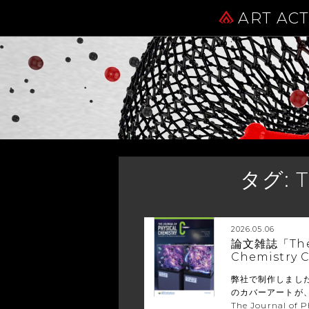
ART AC
タグ:
T
2026.05.06
論文雑誌「The J
Chemistr
弊社で制作しまし
のカバーアートが
The Journal of 