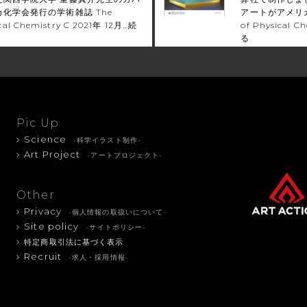
化学会発行の学術雑誌 The
アートがアメリカ化
ical Chemistry C 2021年 12月…
続
of Physical 
る
Pic Up
Science
-科学イラスト制作-
Art Project
-アートプロジェクト-
Other
Privacy
-個人情報の取扱いについて-
Site policy
-サイトポリシー-
特定商取引法に基づく表示
Recruit
-求人・採用情報-