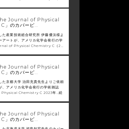
 Journal of Physical
ry C」のカバーピ…
した産業技術総合研究所 伊藤優汰様よ
ーアートが、アメリカ化学会発行の学
nal of Physical Chemistry C（2…
 Journal of Physical
ry C」のカバーピ…
した京都大学 治田充貴先生よりご依頼
が、アメリカ化学会発行の学術雑誌
f Physical Chemistry C 2023年…
続
 Journal of Physical
ry C」のカバーピ…
した北海道大学 福島知宏先生のカバー