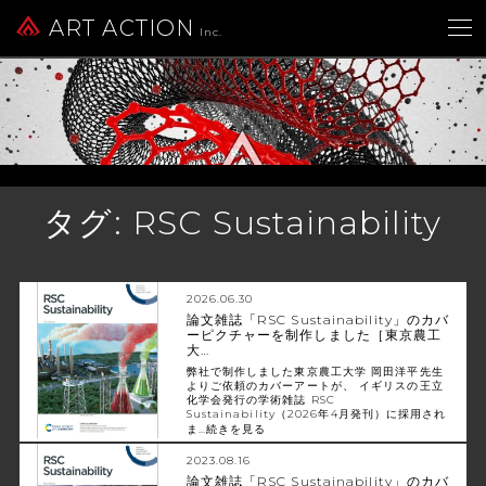
ART ACTION
Inc.
タグ:
RSC Sustainability
2026.06.30
論文雑誌「RSC Sustainability」のカバ
ーピクチャーを制作しました［東京農工
大…
弊社で制作しました東京農工大学 岡田洋平先生
よりご依頼のカバーアートが、 イギリスの王立
化学会発行の学術雑誌 RSC
Sustainability（2026年4月発刊）に採用され
ま…
続きを見る
2023.08.16
論文雑誌「RSC Sustainability」のカバ