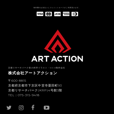
制作費のお支払いにクレジットカードがご利用頂けます。
American Express(アメリカン・エキスプレス)
Diners Club(ダイナース クラブ)
京都リサーチパーク発の科学イラスト・WEB制作会社
株式会社アートアクション
〒600-8815
京都府京都市下京区中堂寺粟田町93
京都リサーチパーク(KRP)4号館3階
TEL：075-315-9418
YouTub
e