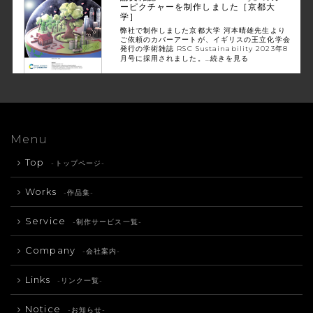
ーピクチャーを制作しました［京都大
学］
弊社で制作しました京都大学 河本晴雄先生より
ご依頼のカバーアートが、イギリスの王立化学会
発行の学術雑誌 RSC Sustainability 2023年8
月号に採用されました。…
続きを見る
Menu
Top
-トップページ-
Works
-作品集-
Service
-制作サービス一覧-
Company
-会社案内-
Links
-リンク一覧-
Notice
-お知らせ-