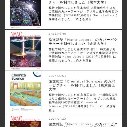
チャーを制作しました［熊本大学］
弊社で制作しました熊本大学 木田徹也先生より
ご依頼のカバーアートが、アメリカ化学会発行の
学術雑誌 （2024年12月発刊）Nano Lettersに
採用されました。…
続きを見る
2024.09.30
論文雑誌「Nano Letters」のカバーピク
チャーを制作しました［金沢大学］
弊社で制作しました金沢大学 宮田一輝先生より
ご依頼のカバーアートが、アメリカ化学会発行の
学術雑誌 Nano Letters（2024年9月発刊）に
採用されました。…
続きを見る
2024.06.04
論文雑誌「Chemical Science」のカバ
ーピクチャーを制作しました［東京農工
大学］
弊社で制作しました東京農工大学 一川尚広先生
よりご依頼のカバーアートが、 イギリスの王立
化学会発行の学術雑誌 Chemical
Science（2024年5月発刊）Front Co…
続きを
見る
2024.04.30
論文雑誌「Nano Letters」のカバーピク