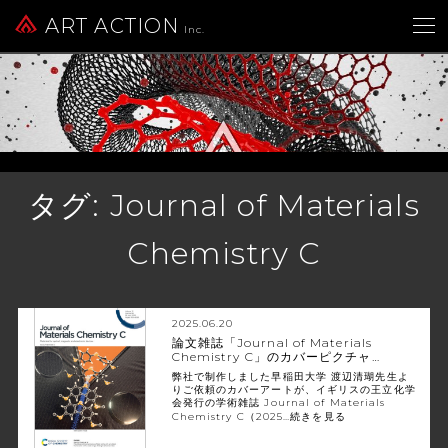
ART ACTION
Inc.
タグ:
Journal of Materials
Chemistry C
2025.06.20
論文雑誌「Journal of Materials
Chemistry C」のカバーピクチャ…
弊社で制作しました早稲田大学 渡辺清瑚先生よ
りご依頼のカバーアートが、イギリスの王立化学
会発行の学術雑誌 Journal of Materials
Chemistry C（2025…
続きを見る