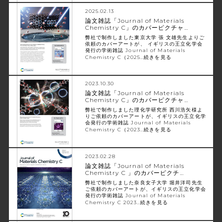
2025.02.13
論文雑誌「Journal of Materials
Chemistry C」のカバーピクチャ…
弊社で制作しました東京大学 張 文雄先生よりご
依頼のカバーアートが、 イギリスの王立化学会
発行の学術雑誌 Journal of Materials
Chemistry C（2025…
続きを見る
2023.10.30
論文雑誌「Journal of Materials
Chemistry C」のカバーピクチャ…
弊社で制作しました理化学研究所 西川浩矢様よ
りご依頼のカバーアートが、イギリスの王立化学
会発行の学術雑誌 Journal of Materials
Chemistry C（2023…
続きを見る
2023.02.28
論文雑誌「Journal of Materials
Chemistry C 」のカバーピクチ…
弊社で制作しました奈良女子大学 堀井洋司先生
ご依頼のカバーアートが、イギリスの王立化学会
発行の学術雑誌 Journal of Materials
Chemistry C 2023…
続きを見る