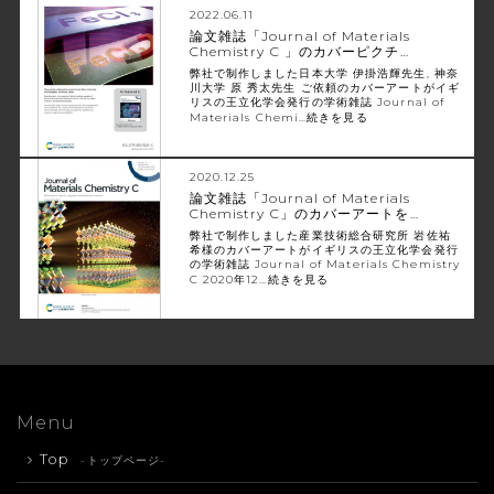
2022.06.11
論文雑誌「Journal of Materials
Chemistry C 」のカバーピクチ…
弊社で制作しました日本大学 伊掛浩輝先生, 神奈
川大学 原 秀太先生 ご依頼のカバーアートがイギ
リスの王立化学会発行の学術雑誌 Journal of
Materials Chemi…
続きを見る
2020.12.25
論文雑誌「Journal of Materials
Chemistry C」のカバーアートを…
弊社で制作しました産業技術総合研究所 岩佐祐
希様のカバーアートがイギリスの王立化学会発行
の学術雑誌 Journal of Materials Chemistry
C 2020年12…
続きを見る
Menu
Top
-トップページ-