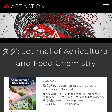
ART ACTION
Inc.
タグ:
Journal of Agricultural
and Food Chemistry
2025.09.21
論文雑誌「Journal of Agricultural
and Food Chemistr…
弊社で制作しました北海道大学 何 欣蓉先生より
ご依頼のカバーアートが、アメリカ化学会発行の
学術雑誌 Journal of Agricultural and
Food Chemist…
続きを見る