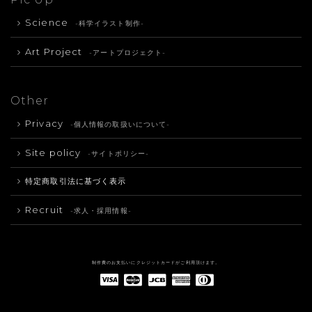
Science
-科学イラスト制作-
Art Project
-アートプロジェクト-
Other
Privacy
-個人情報の取扱いについて-
Site policy
-サイトポリシー-
特定商取引法に基づく表示
Recruit
-求人・採用情報-
制作費のお支払いにクレジットカードがご利用頂けます。
American Express(アメリカン・エキスプレス)
Diners Club(ダイナース クラブ)