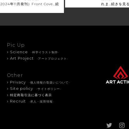
B（2024年11月発刊）Front Cove…
続
れま…
続きを見
Pic Up
Science
-科学イラスト制作-
Art Project
-アートプロジェクト-
Other
Privacy
-個人情報の取扱いについて-
Site policy
-サイトポリシー-
特定商取引法に基づく表示
Recruit
-求人・採用情報-