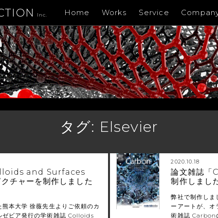
CTION
Home
Works
Service
Compan
Inc.
タグ:
Elsevier
2020.10.18
ids and Surfaces
論文雑誌「C
ピクチャーを制作しました
制作しまし
弊社で制作しま
た熊本大学 徐薇先生よりご依頼のカ
ーアートが、オラ
ビア発行の学術雑誌 Colloids
術雑誌 Carbon