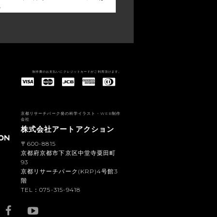
る
制作費のお支払いにクレジットカードがご利用頂けます。
American Express(アメリカン・エキスプレス)
Diners Club(ダイナース クラブ)
京都リサーチパーク発の科学イラスト・WEB制作
会社
株式会社アートアクション
〒600-8815
京都府京都市下京区中堂寺粟田町
93
京都リサーチパーク(KRP)4号館3
階
TEL：075-315-9418
YouTub