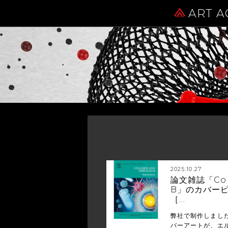
ART A
2025.10.27
論文雑誌「Collo
B」のカバー
［…
弊社で制作しまし
バーアートが、エルゼ