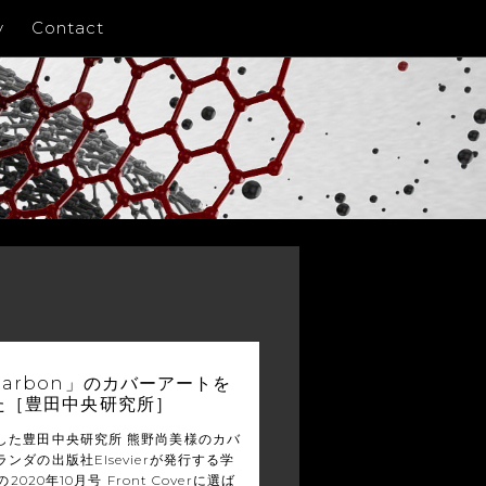
y
Contact
arbon」のカバーアートを
た［豊田中央研究所］
した豊田中央研究所 熊野尚美様のカバ
ンダの出版社Elsevierが発行する学
の2020年10月号 Front Coverに選ば