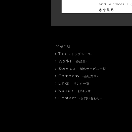
and Surfaces 
きを見る
Menu
Top
-トップページ-
Works
-作品集-
Service
-制作サービス一覧-
Company
-会社案内-
Links
-リンク一覧-
Notice
-お知らせ-
Contact
-お問い合わせ-