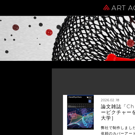
ART A
2026.02.18
論文雑誌「Ch
ーピクチャー
大学］
弊社で制作しまし
依頼のカバーアート