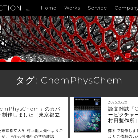
CTION
Home
Works
Service
Compan
Inc.
タグ:
ChemPhysChem
2025.03.20
emPhysChem」のカバ
論文雑誌「C
を制作しました［東京都立
ーピクチャ
村田製作所
た東京都立大学 村上龍大先生よりご
弊社で制作しま
が、 Wiley社発行の学術雑誌
よりご依頼のカバ