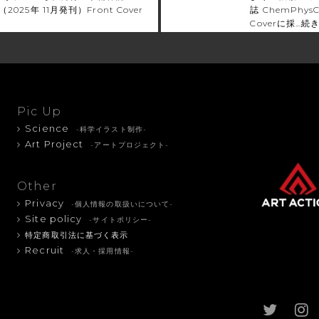
（2025年 11月発刊）Front Cover
誌 ChemPhys
Coverに採…
続
Pic Up
Science
-科学イラスト制作-
Art Project
-アートプロジェクト-
Other
Privacy
-個人情報の取扱いについて-
Site policy
-サイトポリシー-
特定商取引法に基づく表示
Recruit
-求人・採用情報-