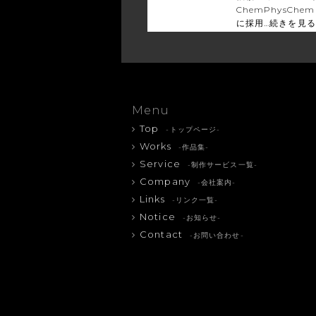
ChemPhysChem
に採用…
続きを見る
Menu
Top
-トップページ-
Works
-作品集-
Service
-制作サービス一覧-
Company
-会社案内-
Links
-リンク一覧-
Notice
-お知らせ-
Contact
-お問い合わせ-