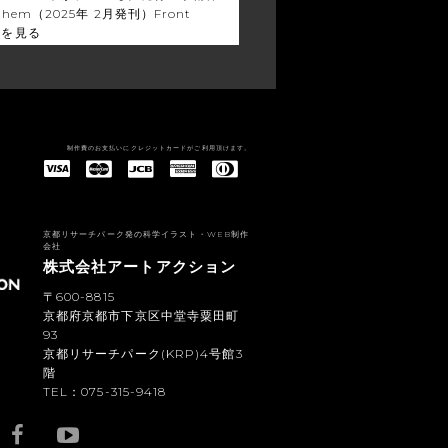
Chem（2025年 2月発刊）Front
きを見る
制作費のお支払いにクレジットカードがご利用頂けます。
American Express(アメリカン・エキスプレス)
Diners Club(ダイナース クラブ)
京都リサーチパーク発の科学イラスト・WEB制作
会社
株式会社アートアクション
〒600-8815
京都府京都市下京区中堂寺粟田町
93
京都リサーチパーク(KRP)4号館3
階
TEL：075-315-9418
YouTub