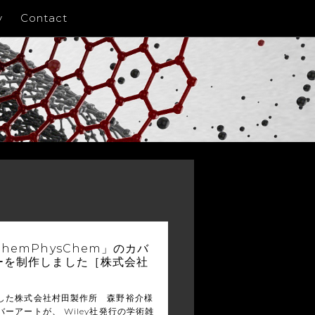
y
Contact
hemPhysChem」のカバ
ーを制作しました［株式会社
］
した株式会社村田製作所 森野裕介様
ーアートが、 Wiley社発行の学術雑