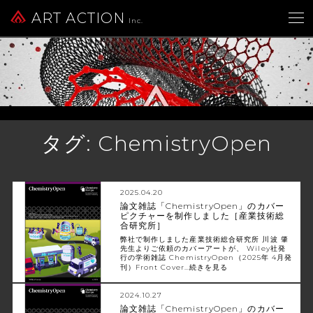
ART ACTION
Inc.
タグ:
ChemistryOpen
2025.04.20
論文雑誌「ChemistryOpen」のカバー
ピクチャーを制作しました［産業技術総
合研究所］
弊社で制作しました産業技術総合研究所 川波 肇
先生よりご依頼のカバーアートが、 Wiley社発
行の学術雑誌 ChemistryOpen（2025年 4月発
刊）Front Cover…
続きを見る
2024.10.27
論文雑誌「ChemistryOpen」のカバー