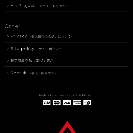
Art Project
-アートプロジェクト-
Other
Privacy
-個人情報の取扱いについて-
Site policy
-サイトポリシー-
特定商取引法に基づく表示
Recruit
-求人・採用情報-
制作費のお支払いにクレジットカードがご利用頂けます。
American Express(アメリカン・エキスプレス)
Diners Club(ダイナース クラブ)