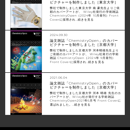
ピクチャーを制作しました［東京大学］
弊社で制作しました東京大学 南 豪先生よりご依
頼のカバーアートが、 Wiley社発行の学術雑誌
ChemistryOpen（2024年 10月発刊）Front
Coverに採用され…
続きを見る
2024.09.30
論文雑誌「ChemistryOpen」のカバー
ピクチャーを制作しました［京都大学］
弊社で制作しました京都大学 河本晴雄先生より
ご依頼のカバーアートが、 Wiley社発行の学術
雑誌 ChemistryOpen（2024年 9月発刊）
Front Coverに採用され…
続きを見る
2021.06.04
論文雑誌「ChemistryOpen」のカバー
ピクチャーを制作しました［京都大学］
弊社で制作しました京都大学 河本 晴雄 先生のカ
バーアートが、Wiley社が発行する学術雑誌
ChemistryOpen2021年6月号 Front Coverに
選ばれました。…
続きを見る