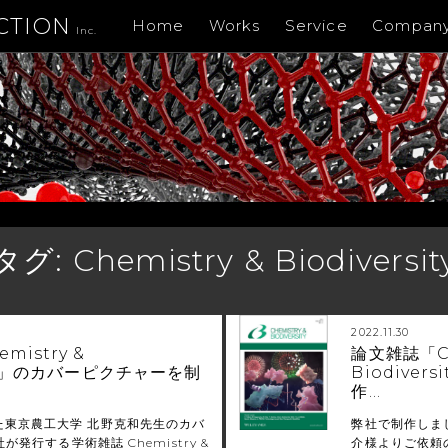
CTION
Home
Works
Service
Compan
Inc.
タグ:
Chemistry & Biodiversit
2022.11.30
istry &
論文雑誌「Ch
sity」のカバーピクチャーを制
Biodive
作…
た東京農工大学 北野克和先生のカバ
弊社で制作しま
社が発行する学術雑誌 Chemistry &
介様よりご依頼の