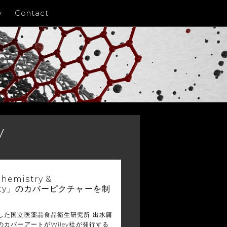
y
Contact
y
emistry &
rsity」のカバーピクチャーを制
した国立医薬品食品衛生研究所 出水庸
カバーアートがWiley社が発行する