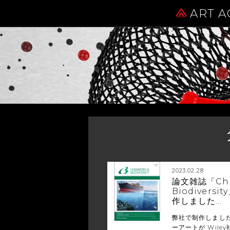
ART A
2023.02.28
論文雑誌「Chem
Biodiver
作しました…
弊社で制作しまし
ーアートが Wiley