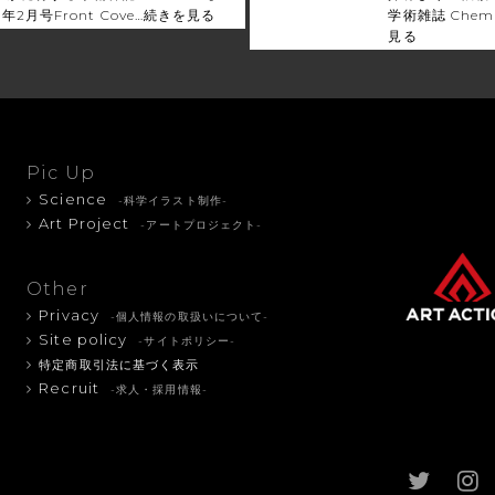
023年2月号Front Cove…
続きを見る
学術雑誌 Chemist
見る
Pic Up
Science
-科学イラスト制作-
Art Project
-アートプロジェクト-
Other
Privacy
-個人情報の取扱いについて-
Site policy
-サイトポリシー-
特定商取引法に基づく表示
Recruit
-求人・採用情報-