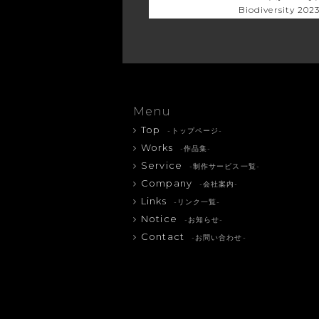
Biodiversity 2
Menu
Top
-トップページ-
Works
-作品集-
Service
-制作サービス一覧-
Company
-会社案内-
Links
-リンク一覧-
Notice
-お知らせ-
Contact
-お問い合わせ-