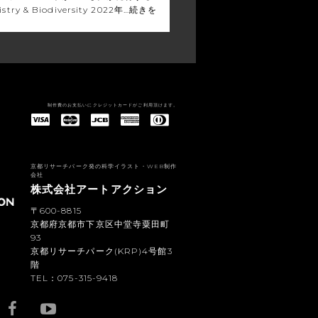
ry & Biodiversity 2022年…
続きを
制作費のお支払いにクレジットカードがご利用頂けます。
American Express(アメリカン・エキスプレス)
Diners Club(ダイナース クラブ)
京都リサーチパーク発の科学イラスト・WEB制作
会社
株式会社アートアクション
〒600-8815
京都府京都市下京区中堂寺粟田町
93
京都リサーチパーク(KRP)4号館3
階
TEL：075-315-9418
YouTub