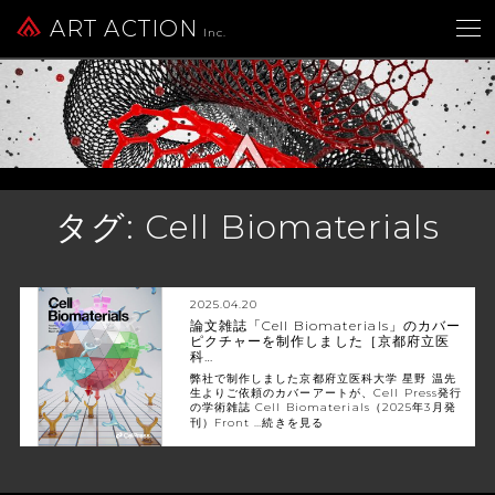
ART ACTION
Inc.
タグ:
Cell Biomaterials
2025.04.20
論文雑誌「Cell Biomaterials」のカバー
ピクチャーを制作しました［京都府立医
科…
弊社で制作しました京都府立医科大学 星野 温先
生よりご依頼のカバーアートが、Cell Press発行
の学術雑誌 Cell Biomaterials（2025年3月発
刊）Front …
続きを見る