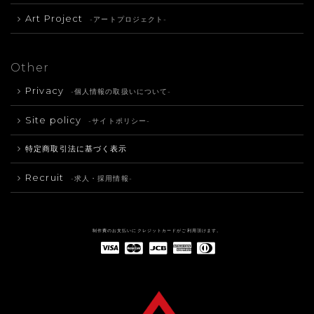
Art Project
-アートプロジェクト-
Other
Privacy
-個人情報の取扱いについて-
Site policy
-サイトポリシー-
特定商取引法に基づく表示
Recruit
-求人・採用情報-
制作費のお支払いにクレジットカードがご利用頂けます。
American Express(アメリカン・エキスプレス)
Diners Club(ダイナース クラブ)