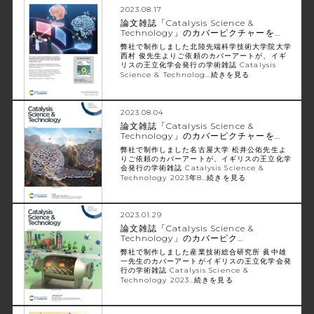
2023.08.17
論文雑誌「Catalysis Science &
Technology」のカバーピクチャーを…
弊社で制作しました北陸先端科学技術大学院大学
西村 俊先生よりご依頼のカバーアートが、イギ
リスの王立化学会発行の学術雑誌 Catalysis
Science & Technolog…
続きを見る
2023.08.04
論文雑誌「Catalysis Science &
Technology」のカバーピクチャーを…
弊社で制作しました名古屋大学 松井公佑先生よ
りご依頼のカバーアートが、イギリスの王立化学
会発行の学術雑誌 Catalysis Science &
Technology 2023年8…
続きを見る
2023.01.29
論文雑誌「Catalysis Science &
Technology」のカバーピク…
弊社で制作しました産業技術総合研究所 眞中雄
一先生のカバーアートがイギリスの王立化学会発
行の学術雑誌 Catalysis Science &
Technology 2023…
続きを見る