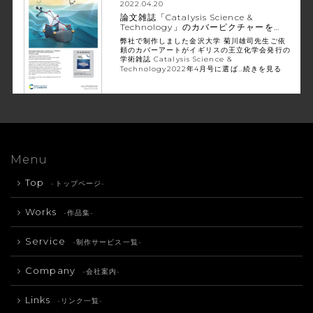
2022.04.20
論文雑誌「Catalysis Science &
Technology」のカバーピクチャーを…
弊社で制作しました金沢大学 菊川雄司先生ご依
頼のカバーアートがイギリスの王立化学会発行の
学術雑誌 Catalysis Science &
Technology2022年4月号に選ば…
続きを見る
Menu
Top
-トップページ-
Works
-作品集-
Service
-制作サービス一覧-
Company
-会社案内-
Links
-リンク一覧-