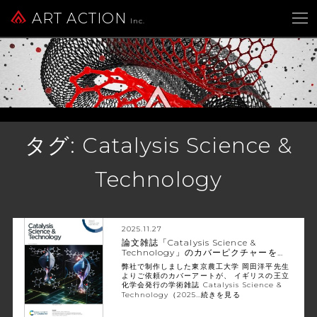
ART ACTION
Inc.
タグ:
Catalysis Science &
Technology
2025.11.27
論文雑誌「Catalysis Science &
Technology」のカバーピクチャーを…
弊社で制作しました東京農工大学 岡田洋平先生
よりご依頼のカバーアートが、 イギリスの王立
化学会発行の学術雑誌 Catalysis Science &
Technology（2025…
続きを見る