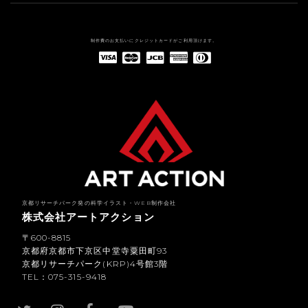
制作費のお支払いにクレジットカードがご利用頂けます。
American Express(アメリカン・エキスプレス)
Diners Club(ダイナース クラブ)
京都リサーチパーク発の科学イラスト・WEB制作会社
株式会社アートアクション
〒600-8815
京都府京都市下京区中堂寺粟田町93
京都リサーチパーク(KRP)4号館3階
TEL：075-315-9418