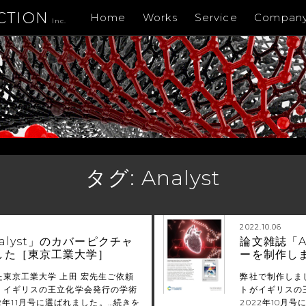
CTION
Home
Works
Service
Compan
Inc.
タグ:
Analyst
2022.10.06
alyst」のカバーピクチャ
論文雑誌「A
した［東京工業大学］
ーを制作し
東京工業大学 上田 宏先生ご依頼
弊社で制作しま
、イギリスの王立化学会発行の学術
トがイギリスの王
2022年11月号に選ばれました。…
続きを
2022年10月