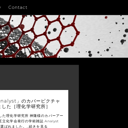
y
Contact
nalyst」のカバーピクチャ
ました［理化学研究所］
した理化学研究所 神隆様のカバーアー
立化学会発行の学術雑誌 Analyst
号に選ばれました。…
続きを見る