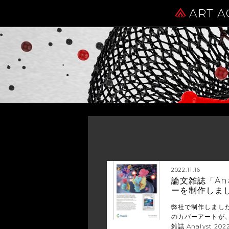
ART A
2022.11.16
論文雑誌「An
ーを制作しま
弊社で制作しました
のカバーアートが
雑誌 Analyst 