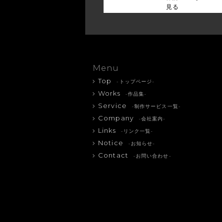
見る
Menu
Top
-トップページ-
Works
-作品集-
Service
-制作サービス一覧-
Company
-会社案内-
Links
-リンク一覧-
Notice
-お知らせ-
Contact
-お問い合わせ-