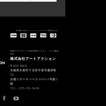
制作費のお支払いにクレジットカードがご利用頂けます。
American Express(アメリカン・エキスプレス)
Diners Club(ダイナース クラブ)
京都リサーチパーク発の科学イラスト・WEB制作
会社
株式会社アートアクション
〒600-8815
京都府京都市下京区中堂寺粟田町
93
京都リサーチパーク(KRP)4号館3
階
TEL：075-315-9418
YouTub
e