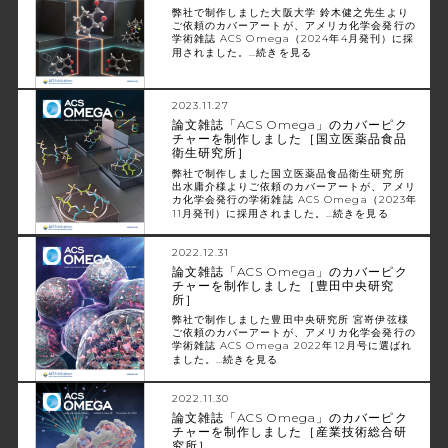
弊社で制作しました大阪大学 鈴木健之先生より
ご依頼のカバーアートが、アメリカ化学会発行の
学術雑誌 ACS Omega（2024年4月発刊）に採
用されました。…
続きを見る
2023.11.27
論文雑誌「ACS Omega」のカバーピク
チャーを制作しました［国立医薬品食品
衛生研究所］
弊社で制作しました国立医薬品食品衛生研究所
出水庸介様よりご依頼のカバーアートが、アメリ
カ化学会発行の学術雑誌 ACS Omega（2023年
11月発刊）に採用されました。…
続きを見る
2022.12.31
論文雑誌「ACS Omega」のカバーピク
チャーを制作しました［豊田中央研究
所］
弊社で制作しました豊田中央研究所 宮嵜伊弦様
ご依頼のカバーアートが、アメリカ化学会発行の
学術雑誌 ACS Omega 2022年12月号に選ばれ
ました。…
続きを見る
2022.11.30
論文雑誌「ACS Omega」のカバーピク
チャーを制作しました［産業技術総合研
究所］