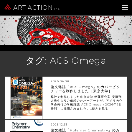
ART ACTION
Inc.
タグ:
ACS Omega
2026.04.09
論文雑誌「ACS Omega」のカバーピク
チャーを制作しました［東京大学］
弊社で制作しました東京大学 伊藤研究室 安藤翔
太先生よりご依頼のカバーアートが、アメリカ化
学会発行の学術雑誌 ACS Omega（2026年2月
発刊）に採用されました。…
続きを見る
2025.12.31
論文雑誌「Polymer Chemistry」のカ