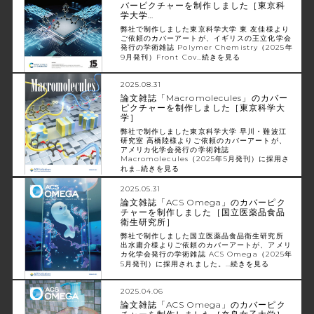
バーピクチャーを制作しました［東京科
学大学…
弊社で制作しました東京科学大学 東 友佳様より
ご依頼のカバーアートが、イギリスの王立化学会
発行の学術雑誌 Polymer Chemistry（2025年
9月発刊）Front Cov…
続きを見る
2025.08.31
論文雑誌「Macromolecules」のカバー
ピクチャーを制作しました［東京科学大
学］
弊社で制作しました東京科学大学 早川・難波江
研究室 高橋陸様よりご依頼のカバーアートが、
アメリカ化学会発行の学術雑誌
Macromolecules（2025年5月発刊）に採用さ
れま…
続きを見る
2025.05.31
論文雑誌「ACS Omega」のカバーピク
チャーを制作しました［国立医薬品食品
衛生研究所］
弊社で制作しました国立医薬品食品衛生研究所
出水庸介様よりご依頼のカバーアートが、アメリ
カ化学会発行の学術雑誌 ACS Omega（2025年
5月発刊）に採用されました。…
続きを見る
2025.04.06
論文雑誌「ACS Omega」のカバーピク