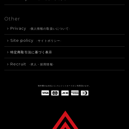
Other
Privacy
-個人情報の取扱いについて-
Site policy
-サイトポリシー-
特定商取引法に基づく表示
Recruit
-求人・採用情報-
制作費のお支払いにクレジットカードがご利用頂けます。
American Express(アメリカン・エキスプレス)
Diners Club(ダイナース クラブ)