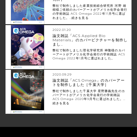
弊社で制作しました産業技術総合研究所 河野 雄
樹様ご依頼のカバーアートがアメリカ化学会発行
の学術雑誌 ACS Omega 2022年11月号に選ば
れました。…
続きを見る
2022.01.20
論文雑誌「ACS Applied Bio
Materials」のカバーピクチャーを制作し
まし…
弊社で制作しました理化学研究所 神隆様のカバ
ーアートがアメリカ化学会発行の学術雑誌 ACS
Omega 2022年1月号に選ばれました。
2020.09.29
論文雑誌「ACS Omega」のカバーアー
トを制作しました［千葉大学］
弊社で制作しました千葉大学 星野勝義先生のカ
バーアートがアメリカ化学会発行の学術雑誌
ACS Omega 2020年9月号に選ばれました。…
続きを見る