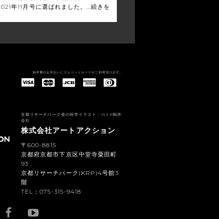
ns 2021年11月号に選ばれました。…
続きを
制作費のお支払いにクレジットカードがご利用頂けます。
American Express(アメリカン・エキスプレス)
Diners Club(ダイナース クラブ)
京都リサーチパーク発の科学イラスト・WEB制作
会社
株式会社アートアクション
〒600-8815
京都府京都市下京区中堂寺粟田町
93
京都リサーチパーク(KRP)4号館3
階
TEL：075-315-9418
YouTub