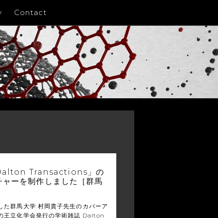
y
Contact
ton Transactions」の
チャーを制作しました［群馬
した群馬大学 村岡貴子先生のカバーア
王立化学会発行の学術雑誌 Dalton