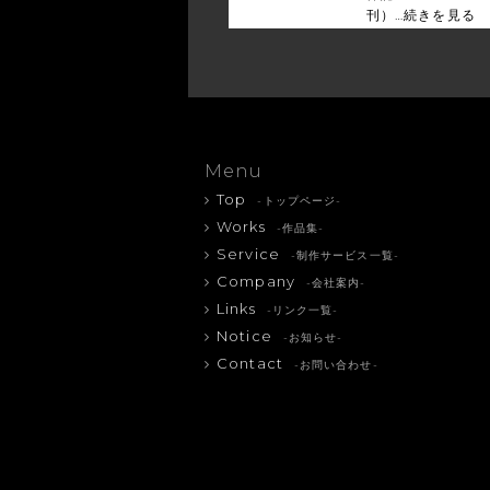
刊）…
続きを見る
Menu
Top
-トップページ-
Works
-作品集-
Service
-制作サービス一覧-
Company
-会社案内-
Links
-リンク一覧-
Notice
-お知らせ-
Contact
-お問い合わせ-