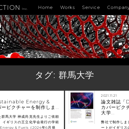
CTION
Home
Works
Service
Compan
Inc.
タグ:
群馬大学
2021.11.21
ainable Energy &
論文雑誌「Dal
カバーピクチャーを制作しま…
カバーピク
大学…
た群馬大学 神成尚克先生よりご依頼
、 イギリスの王立化学会発行の学術
弊社で制作しま
 Energy & Fuels（2024年6月発
ートがイギリスの