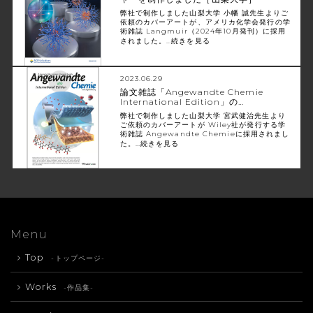
弊社で制作しました山梨大学 小幡 誠先生よりご
依頼のカバーアートが、アメリカ化学会発行の学
術雑誌 Langmuir（2024年10月発刊）に採用
されました。…
続きを見る
2023.06.29
論文雑誌「Angewandte Chemie
International Edition」の…
弊社で制作しました山梨大学 宮武健治先生より
ご依頼のカバーアートが Wiley社が発行する学
術雑誌 Angewandte Chemieに採用されまし
た。…
続きを見る
Menu
Top
-トップページ-
Works
-作品集-