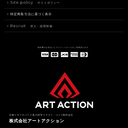
Site policy
-サイトポリシー-
特定商取引法に基づく表示
Recruit
-求人・採用情報-
制作費のお支払いにクレジットカードがご利用頂けます。
American Express(アメリカン・エキスプレス)
Diners Club(ダイナース クラブ)
京都リサーチパーク発の科学イラスト・WEB制作会社
株式会社アートアクション