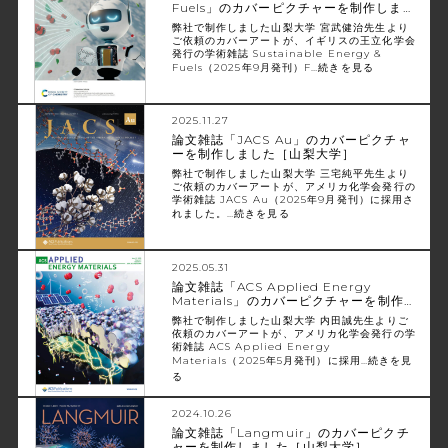
Fuels」のカバーピクチャーを制作しま…
弊社で制作しました山梨大学 宮武健治先生より
ご依頼のカバーアートが、イギリスの王立化学会
発行の学術雑誌 Sustainable Energy &
Fuels（2025年9月発刊）F…
続きを見る
2025.11.27
論文雑誌「JACS Au」のカバーピクチャ
ーを制作しました［山梨大学］
弊社で制作しました山梨大学 三宅純平先生より
ご依頼のカバーアートが、アメリカ化学会発行の
学術雑誌 JACS Au（2025年9月発刊）に採用さ
れました。…
続きを見る
2025.05.31
論文雑誌「ACS Applied Energy
Materials」のカバーピクチャーを制作…
弊社で制作しました山梨大学 内田誠先生よりご
依頼のカバーアートが、アメリカ化学会発行の学
術雑誌 ACS Applied Energy
Materials（2025年5月発刊）に採用…
続きを見
る
2024.10.26
論文雑誌「Langmuir」のカバーピクチ
ャーを制作しました［山梨大学］