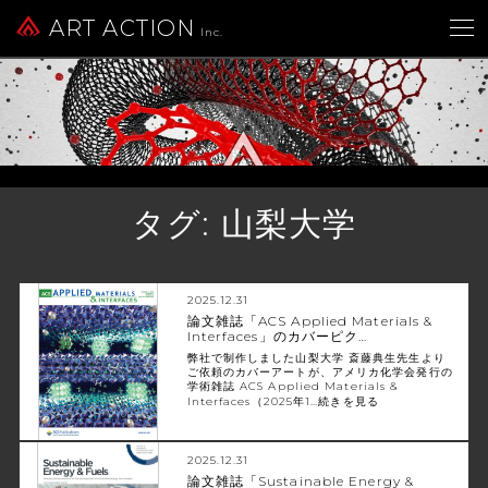
ART ACTION
Inc.
タグ:
山梨大学
2025.12.31
論文雑誌「ACS Applied Materials &
Interfaces」のカバーピク…
弊社で制作しました山梨大学 斎藤典生先生より
ご依頼のカバーアートが、アメリカ化学会発行の
学術雑誌 ACS Applied Materials &
Interfaces（2025年1…
続きを見る
2025.12.31
論文雑誌「Sustainable Energy &