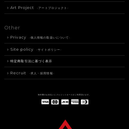
Art Project
-アートプロジェクト-
Other
Privacy
-個人情報の取扱いについて-
Site policy
-サイトポリシー-
特定商取引法に基づく表示
Recruit
-求人・採用情報-
制作費のお支払いにクレジットカードがご利用頂けます。
American Express(アメリカン・エキスプレス)
Diners Club(ダイナース クラブ)