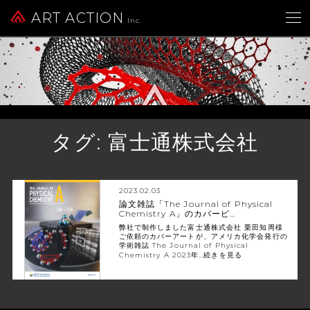
ART ACTION
Inc.
タグ:
富士通株式会社
2023.02.03
論文雑誌「The Journal of Physical
Chemistry A」のカバーピ…
弊社で制作しました富士通株式会社 栗田知周様
ご依頼のカバーアートが、アメリカ化学会発行の
学術雑誌 The Journal of Physical
Chemistry A 2023年…
続きを見る