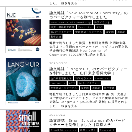
した。…
続きを見る
論文雑誌「New Journal of Chemistry」の
カバーピクチャーを制作しました…
New Journal of Chemistry
科学イラスト
物質・材料研究機構
Cover Art
RSC
カバーピクチャー
学術雑誌・ジャーナル
論文図
表紙絵
制作実績
弊社で制作しました物質・材料研究機構 上沼駿太郎
先生よりご依頼のカバーアートが、イギリスの王立化
学会発行の学術雑誌 New Journal of
Chemistry（2026年7月…
続きを見る
2026.08.05
論文雑誌「Langmuir」のカバーピクチャー
を制作しました［山口東京理科大学 ］
山口東京理科大学
科学イラスト
Cover Art
Langmuir
ACS
カバーピクチャー
学術雑誌・ジャーナル
論文図
表紙絵
制作実績
弊社で制作しました山口東京理科大学 秦 慎一先生よ
りご依頼のカバーアートが、アメリカ化学会発行の学
術雑誌 Langmuir（2026年8月発刊）に採用されま
した。…
続きを見る
2026.07.31
論文雑誌「Small Structures」のカバーピ
クチャーを制作しました［京都大学］
Small Structures
科学イラスト
Cover Art