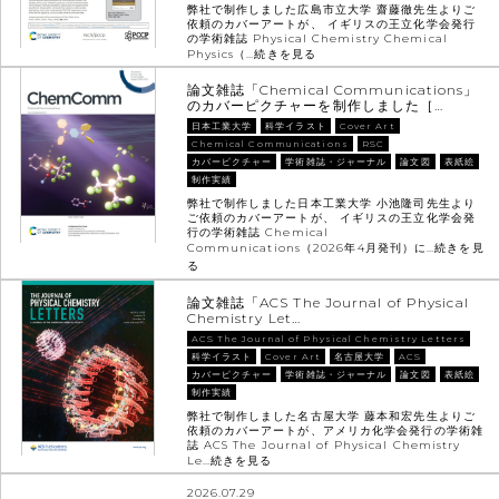
弊社で制作しました広島市立大学 齋藤徹先生よりご
依頼のカバーアートが、 イギリスの王立化学会発行
の学術雑誌 Physical Chemistry Chemical
Physics（…
続きを見る
論文雑誌「Chemical Communications」
のカバーピクチャーを制作しました［…
日本工業大学
科学イラスト
Cover Art
Chemical Communications
RSC
カバーピクチャー
学術雑誌・ジャーナル
論文図
表紙絵
制作実績
弊社で制作しました日本工業大学 小池隆司先生より
ご依頼のカバーアートが、 イギリスの王立化学会発
行の学術雑誌 Chemical
Communications（2026年4月発刊）に…
続きを見
る
論文雑誌「ACS The Journal of Physical
Chemistry Let…
ACS The Journal of Physical Chemistry Letters
科学イラスト
Cover Art
名古屋大学
ACS
カバーピクチャー
学術雑誌・ジャーナル
論文図
表紙絵
制作実績
弊社で制作しました名古屋大学 藤本和宏先生よりご
依頼のカバーアートが、アメリカ化学会発行の学術雑
誌 ACS The Journal of Physical Chemistry
Le…
続きを見る
2026.07.29