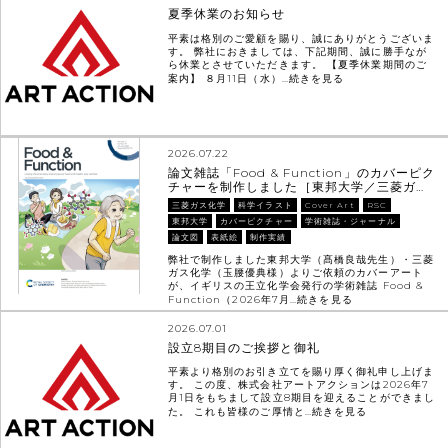
夏季休業のお知らせ
平素は格別のご愛顧を賜り、誠にありがとうございま
す。 弊社におきましては、下記期間、誠に勝手なが
ら休業とさせていただきます。 【夏季休業期間のご
案内】 ８月11日（水）…
続きを見る
2026.07.22
論文雑誌「Food & Function」のカバーピク
チャーを制作しました［東邦大学／三菱ガ…
三菱ガス化学
科学イラスト
Cover Art
RSC
東邦大学
カバーピクチャー
学術雑誌・ジャーナル
論文図
表紙絵
制作実績
弊社で制作しました東邦大学（髙橋良哉先生）・三菱
ガス化学（玉腰優典様）よりご依頼のカバーアート
が、イギリスの王立化学会発行の学術雑誌 Food &
Function（2026年7月…
続きを見る
2026.07.01
設立8期目のご挨拶と御礼
平素より格別のお引き立てを賜り厚く御礼申し上げま
す。 この度、株式会社アートアクションは2026年7
月1日をもちまして設立8期目を迎えることができまし
た。 これも皆様のご厚情と…
続きを見る