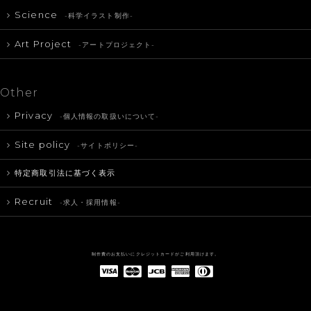
Science
-科学イラスト制作-
Art Project
-アートプロジェクト-
Other
Privacy
-個人情報の取扱いについて-
Site policy
-サイトポリシー-
特定商取引法に基づく表示
Recruit
-求人・採用情報-
制作費のお支払いにクレジットカードがご利用頂けます。
American Express(アメリカン・エキスプレス)
Diners Club(ダイナース クラブ)