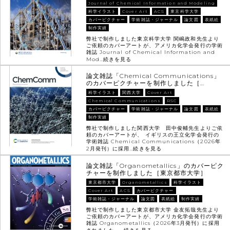
Journal of Chemical Information and Modeling
科学イラスト
Cover Art
ACS
東京科学大学
カバーピクチャー
学術雑誌・ジャーナル
論文図
表紙絵
制作実績
弊社で制作しました東京科学大学 関嶋政和先生より
ご依頼のカバーアートが、アメリカ化学会発行の学術
雑誌 Journal of Chemical Information and
Mod…
続きを見る
論文雑誌「Chemical Communications」
のカバーピクチャーを制作しました［…
科学イラスト
関西大学
Cover Art
Chemical Communications
RSC
カバーピクチャー
学術雑誌・ジャーナル
論文図
表紙絵
制作実績
弊社で制作しました関西大学 田中俊輔先生よりご依
頼のカバーアートが、 イギリスの王立化学会発行の
学術雑誌 Chemical Communications（2026年
2月発刊）に採用…
続きを見る
論文雑誌「Organometallics」のカバーピク
チャーを制作しました［東京都市大学］
東京都市大学
Organometallics
科学イラスト
Cover Art
ACS
カバーピクチャー
学術雑誌・ジャーナル
論文図
表紙絵
制作実績
弊社で制作しました東京都市大学 金友拓哉先生より
ご依頼のカバーアートが、アメリカ化学会発行の学術
雑誌 Organometallics（2026年3月発刊）に採用