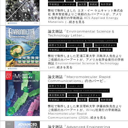
学術雑誌・ジャーナル
論文図
表紙絵
制作実績
弊社で制作しました エヌ・イー ケムキャット株式会
社 青木智史様よりご依頼のカバーアートが、アメリ
カ化学会発行の学術雑誌 ACS Applied Energy
Materials（…
続きを見る
論文雑誌「Environmental Science &
Technology Letter…
Environmental Science & Technology Letters
科学イラスト
Cover Art
ACS
カバーピクチャー
学術雑誌・ジャーナル
論文図
表紙絵
制作実績
弊社で制作しました芝浦工業大学 川島洋人先生より
ご依頼のカバーアートが、アメリカ化学会発行の学術
雑誌 Environmental Science & Technology
Lett…
続きを見る
論文雑誌「Macromolecular Rapid
Communications」のカバーピ…
科学イラスト
Cover Art
Macromolecular Rapid Communications
東京理科大学
Wiley
カバーピクチャー
学術雑誌・ジャーナル
論文図
表紙絵
制作実績
弊社で制作しました東京理科大学 伊藤由快先生より
ご依頼のカバーアートが、Wiley社発行の学術雑誌
Macromolecular Rapid
Communications（2026…
続きを見る
論文雑誌「Advanced Engineering