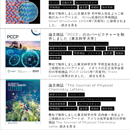
Wiley
京都大学
カバーピクチャー
学術雑誌・ジャーナル
論文図
表紙絵
制作実績
弊社で制作しました京都大学 竹中幹人先生よりご依
頼のカバーアートが、 Wiley社発行の学術雑誌
Small Structures（2026年7月発刊）に採用されま
した。 …
続きを見る
論文雑誌「PCCP」のカバーピクチャーを制
作しました［東京科学大学］
Physical Chemistry Chemical Physics
科学イラスト
Cover Art
RSC
PCCP
東京科学大学
カバーピクチャー
学術雑誌・ジャーナル
論文図
表紙絵
制作実績
弊社で制作しました東京科学大学 平田圭祐先生より
ご依頼のカバーアートが、 イギリスの王立化学会発
行の学術雑誌 PCCP（2026年7月発刊）Front
Coverに採用されました。…
続きを見る
論文雑誌「The Journal of Physical
Chemistry Letters…
科学イラスト
Cover Art
The Journal of Physical Chemistry Letters
理化学研究所
ACS
カバーピクチャー
学術雑誌・ジャーナル
論文図
表紙絵
制作実績
弊社で制作しました東京科学大学 石内俊一先生より
ご依頼のカバーアートが、アメリカ化学会発行の学術
雑誌 The Journal of Physical Chemistry
Lette…
続きを見る