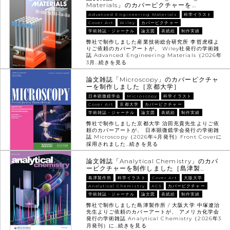
Materials」のカバーピクチャーを…
Advanced Engineering Materials
科学イラスト
Cover Art
Wiley
カバーピクチャー
学術雑誌・ジャーナル
論文図
表紙絵
制作実績
弊社で制作しました産業技術総合研究所 李哲虎様よ
りご依頼のカバーアートが、 Wiley社発行の学術雑
誌 Advanced Engineering Materials（2026年
3月…
続きを見る
論文雑誌「Microscopy」のカバーピクチャ
ーを制作しました［京都大学］
日本顕微鏡学会
Microscopy
科学イラスト
Cover Art
京都大学
カバーピクチャー
学術雑誌・ジャーナル
論文図
表紙絵
制作実績
弊社で制作しました京都大学 治田充貴先生よりご依
頼のカバーアートが、 日本顕微鏡学会発行の学術雑
誌 Microscopy（2026年4月発刊）Front Coverに
採用されました…
続きを見る
論文雑誌「Analytical Chemistry」のカバ
ーピクチャーを制作しました［島津製…
島津製作所
科学イラスト
Cover Art
大阪大学
Analytical Chemistry
ACS
カバーピクチャー
学術雑誌・ジャーナル
論文図
表紙絵
制作実績
弊社で制作しました島津製作所 / 大阪大学 中塚遼治
先生よりご依頼のカバーアートが、 アメリカ化学会
発行の学術雑誌 Analytical Chemistry（2026年3
月発刊）に…
続きを見る