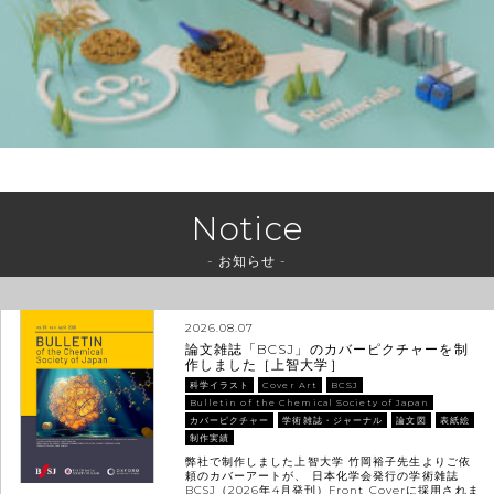
Notice
- お知らせ -
2026.08.07
論文雑誌「BCSJ」のカバーピクチャーを制
作しました［上智大学］
科学イラスト
Cover Art
BCSJ
Bulletin of the Chemical Society of Japan
カバーピクチャー
学術雑誌・ジャーナル
論文図
表紙絵
制作実績
弊社で制作しました上智大学 竹岡裕子先生よりご依
頼のカバーアートが、 日本化学会発行の学術雑誌
BCSJ（2026年4月発刊）Front Coverに採用されま