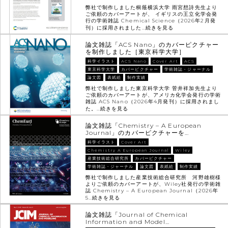
弊社で制作しました桐蔭横浜大学 雨宮想詩先生より
ご依頼のカバーアートが、 イギリスの王立化学会発
行の学術雑誌 Chemical Science（2026年2月発
刊）に採用されました…
続きを見る
論文雑誌「ACS Nano」のカバーピクチャー
を制作しました［東京科学大学］
科学イラスト
ACS Nano
Cover Art
ACS
東京科学大学
カバーピクチャー
学術雑誌・ジャーナル
論文図
表紙絵
制作実績
弊社で制作しました東京科学大学 菅井祥加先生より
ご依頼のカバーアートが、アメリカ化学会発行の学術
雑誌 ACS Nano（2026年4月発刊）に採用されまし
た。…
続きを見る
論文雑誌「Chemistry – A European
Journal」のカバーピクチャーを…
科学イラスト
Cover Art
Chemistry A European Journal
Wiley
産業技術総合研究所
カバーピクチャー
学術雑誌・ジャーナル
論文図
表紙絵
制作実績
弊社で制作しました産業技術総合研究所 河野雄樹様
よりご依頼のカバーアートが、Wiley社発行の学術雑
誌 Chemistry – A European Journal（2026年
5…
続きを見る
論文雑誌「Journal of Chemical
Information and Model…