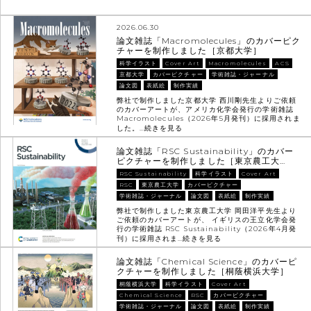
2026.06.30
論文雑誌「Macromolecules」のカバーピク
チャーを制作しました［京都大学］
科学イラスト
Cover Art
Macromolecules
ACS
京都大学
カバーピクチャー
学術雑誌・ジャーナル
論文図
表紙絵
制作実績
弊社で制作しました京都大学 西川剛先生よりご依頼
のカバーアートが、アメリカ化学会発行の学術雑誌
Macromolecules（2026年5月発刊）に採用されま
した。…
続きを見る
論文雑誌「RSC Sustainability」のカバー
ピクチャーを制作しました［東京農工大…
RSC Sustainability
科学イラスト
Cover Art
RSC
東京農工大学
カバーピクチャー
学術雑誌・ジャーナル
論文図
表紙絵
制作実績
弊社で制作しました東京農工大学 岡田洋平先生より
ご依頼のカバーアートが、 イギリスの王立化学会発
行の学術雑誌 RSC Sustainability（2026年4月発
刊）に採用されま…
続きを見る
論文雑誌「Chemical Science」のカバーピ
クチャーを制作しました［桐蔭横浜大学］
桐蔭横浜大学
科学イラスト
Cover Art
Chemical Science
RSC
カバーピクチャー
学術雑誌・ジャーナル
論文図
表紙絵
制作実績