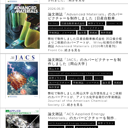
されました。…
続きを見る
2026.05.31
論文雑誌「Advanced Materials」のカバー
ピクチャーを制作しました［日産自動車…
Wikey
日産自動車株式会社
科学イラスト
Cover Art
Advanced Materials
カバーピクチャー
学術雑誌・ジャーナル
論文図
表紙絵
制作実績
弊社で制作しました日産自動車株式会社 川口俊介様
よりご依頼のカバーアートが、 Wiley社発行の学術
雑誌 Advanced Materials（2026年3月発刊）
Front Co…
続きを見る
論文雑誌「JACS」のカバーピクチャーを制
作しました［岡山大学］
岡山大学
Journal of the American Chemical Society
科学イラスト
Cover Art
ACS
JACS
カバーピクチャー
学術雑誌・ジャーナル
論文図
表紙絵
制作実績
弊社で制作しました岡山大学 山方啓先生よりご依頼
のカバーアートが、アメリカ化学会発行の学術雑誌
Journal of the American Chemical
Society（2…
続きを見る
論文雑誌「ACS Applied Energy
Materials」のカバーピクチャーを制作…
ACS Applied Energy Materials
科学イラスト
Cover Art
ACS
カバーピクチャー