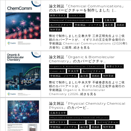
論文雑誌「Chemical Communications」
のカバーピクチャーを制作しました［…
科学イラスト
Cover Art
Chemical Communications
RSC
立教大学
カバーピクチャー
学術雑誌・ジャーナル
論文図
表紙絵
制作実績
弊社で制作しました立教大学 三井正明先生よりご依
頼のカバーアートが、 イギリスの王立化学会発行の
学術雑誌 Chemical Communications（2026年5
月発刊）に採用…
続きを見る
論文雑誌「Organic & Biomolecular
Chemistry」のカバーピクチャ…
Organic & Biomolecular Chemistry
科学イラスト
Cover Art
中央大学
カバーピクチャー
学術雑誌・ジャーナル
論文図
表紙絵
制作実績
弊社で制作しました中央大学 不破春彦先生よりご依
頼のカバーアートが、 イギリスの王立化学会発行の
学術雑誌 Organic & Biomolecular
Chemistry（2026…
続きを見る
論文雑誌「Physical Chemistry Chemical
Physics」のカバーピ…
広島市立大学
Physical Chemistry Chemical Physics
科学イラスト
Cover Art
RSC
カバーピクチャー
学術雑誌・ジャーナル
論文図
表紙絵
制作実績