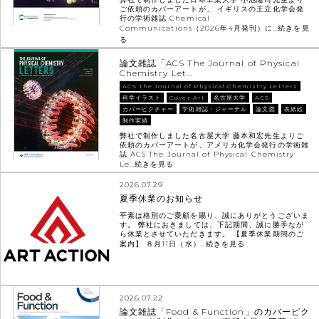
ご依頼のカバーアートが、 イギリスの王立化学会発
行の学術雑誌 Chemical
Communications（2026年4月発刊）に…
続きを見
る
論文雑誌「ACS The Journal of Physical
Chemistry Let…
ACS The Journal of Physical Chemistry Letters
科学イラスト
Cover Art
名古屋大学
ACS
カバーピクチャー
学術雑誌・ジャーナル
論文図
表紙絵
制作実績
弊社で制作しました名古屋大学 藤本和宏先生よりご
依頼のカバーアートが、アメリカ化学会発行の学術雑
誌 ACS The Journal of Physical Chemistry
Le…
続きを見る
2026.07.29
夏季休業のお知らせ
平素は格別のご愛顧を賜り、誠にありがとうございま
す。 弊社におきましては、下記期間、誠に勝手なが
ら休業とさせていただきます。 【夏季休業期間のご
案内】 ８月11日（水）…
続きを見る
2026.07.22
論文雑誌「Food & Function」のカバーピク