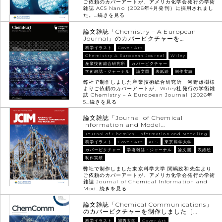
ご依頼のカバーアートが、アメリカ化学会発行の学術
雑誌 ACS Nano（2026年4月発刊）に採用されまし
た。…
続きを見る
論文雑誌「Chemistry – A European
Journal」のカバーピクチャーを…
科学イラスト
Cover Art
Chemistry A European Journal
Wiley
産業技術総合研究所
カバーピクチャー
学術雑誌・ジャーナル
論文図
表紙絵
制作実績
弊社で制作しました産業技術総合研究所 河野雄樹様
よりご依頼のカバーアートが、Wiley社発行の学術雑
誌 Chemistry – A European Journal（2026年
5…
続きを見る
論文雑誌「Journal of Chemical
Information and Model…
Journal of Chemical Information and Modeling
科学イラスト
Cover Art
ACS
東京科学大学
カバーピクチャー
学術雑誌・ジャーナル
論文図
表紙絵
制作実績
弊社で制作しました東京科学大学 関嶋政和先生より
ご依頼のカバーアートが、アメリカ化学会発行の学術
雑誌 Journal of Chemical Information and
Mod…
続きを見る
論文雑誌「Chemical Communications」
のカバーピクチャーを制作しました［…
科学イラスト
関西大学
Cover Art