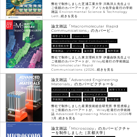
弊社で制作しました芝浦工業大学 川島洋人先生より
ご依頼のカバーアートが、アメリカ化学会発行の学術
雑誌 Environmental Science & Technology
Lett…
続きを見る
論文雑誌「Macromolecular Rapid
Communications」のカバーピ…
科学イラスト
Cover Art
Macromolecular Rapid Communications
東京理科大学
Wiley
カバーピクチャー
学術雑誌・ジャーナル
論文図
表紙絵
制作実績
弊社で制作しました東京理科大学 伊藤由快先生より
ご依頼のカバーアートが、Wiley社発行の学術雑誌
Macromolecular Rapid
Communications（2026…
続きを見る
論文雑誌「Advanced Engineering
Materials」のカバーピクチャーを…
Advanced Engineering Materials
科学イラスト
Cover Art
Wiley
カバーピクチャー
学術雑誌・ジャーナル
論文図
表紙絵
制作実績
弊社で制作しました産業技術総合研究所 李哲虎様よ
りご依頼のカバーアートが、 Wiley社発行の学術雑
誌 Advanced Engineering Materials（2026年
3月…
続きを見る
論文雑誌「Microscopy」のカバーピクチャ
ーを制作しました［京都大学］