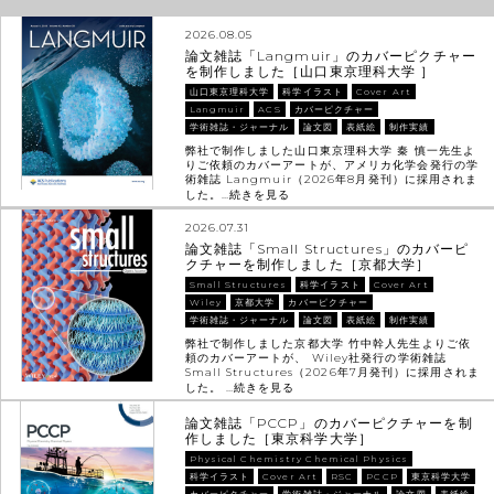
2026.08.05
論文雑誌「Langmuir」のカバーピクチャー
を制作しました［山口東京理科大学 ］
山口東京理科大学
科学イラスト
Cover Art
Langmuir
ACS
カバーピクチャー
学術雑誌・ジャーナル
論文図
表紙絵
制作実績
弊社で制作しました山口東京理科大学 秦 慎一先生よ
りご依頼のカバーアートが、アメリカ化学会発行の学
術雑誌 Langmuir（2026年8月発刊）に採用されま
した。…
続きを見る
2026.07.31
論文雑誌「Small Structures」のカバーピ
クチャーを制作しました［京都大学］
Small Structures
科学イラスト
Cover Art
Wiley
京都大学
カバーピクチャー
学術雑誌・ジャーナル
論文図
表紙絵
制作実績
弊社で制作しました京都大学 竹中幹人先生よりご依
頼のカバーアートが、 Wiley社発行の学術雑誌
Small Structures（2026年7月発刊）に採用されま
した。 …
続きを見る
論文雑誌「PCCP」のカバーピクチャーを制
作しました［東京科学大学］
Physical Chemistry Chemical Physics
科学イラスト
Cover Art
RSC
PCCP
東京科学大学