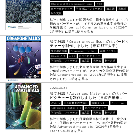
Chemical Communications
RSC
カバーピクチャー
学術雑誌・ジャーナル
論文図
表紙絵
制作実績
弊社で制作しました関西大学 田中俊輔先生よりご依
頼のカバーアートが、 イギリスの王立化学会発行の
学術雑誌 Chemical Communications（2026年
2月発刊）に採用…
続きを見る
論文雑誌「Organometallics」のカバーピク
チャーを制作しました［東京都市大学］
東京都市大学
Organometallics
科学イラスト
Cover Art
ACS
カバーピクチャー
学術雑誌・ジャーナル
論文図
表紙絵
制作実績
弊社で制作しました東京都市大学 金友拓哉先生より
ご依頼のカバーアートが、アメリカ化学会発行の学術
雑誌 Organometallics（2026年3月発刊）に採用
されました。…
続きを見る
2026.05.31
論文雑誌「Advanced Materials」のカバー
ピクチャーを制作しました［日産自動車…
Wikey
日産自動車株式会社
科学イラスト
Cover Art
Advanced Materials
カバーピクチャー
学術雑誌・ジャーナル
論文図
表紙絵
制作実績
弊社で制作しました日産自動車株式会社 川口俊介様
よりご依頼のカバーアートが、 Wiley社発行の学術
雑誌 Advanced Materials（2026年3月発刊）
Front Co…
続きを見る