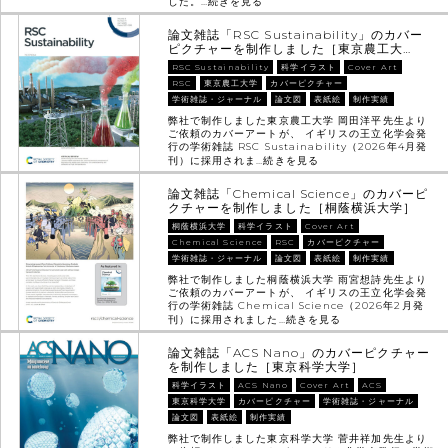
した。…
続きを見る
論文雑誌「RSC Sustainability」のカバー
ピクチャーを制作しました［東京農工大…
RSC Sustainability
科学イラスト
Cover Art
RSC
東京農工大学
カバーピクチャー
学術雑誌・ジャーナル
論文図
表紙絵
制作実績
弊社で制作しました東京農工大学 岡田洋平先生より
ご依頼のカバーアートが、 イギリスの王立化学会発
行の学術雑誌 RSC Sustainability（2026年4月発
刊）に採用されま…
続きを見る
論文雑誌「Chemical Science」のカバーピ
クチャーを制作しました［桐蔭横浜大学］
桐蔭横浜大学
科学イラスト
Cover Art
Chemical Science
RSC
カバーピクチャー
学術雑誌・ジャーナル
論文図
表紙絵
制作実績
弊社で制作しました桐蔭横浜大学 雨宮想詩先生より
ご依頼のカバーアートが、 イギリスの王立化学会発
行の学術雑誌 Chemical Science（2026年2月発
刊）に採用されました…
続きを見る
論文雑誌「ACS Nano」のカバーピクチャー
を制作しました［東京科学大学］
科学イラスト
ACS Nano
Cover Art
ACS
東京科学大学
カバーピクチャー
学術雑誌・ジャーナル
論文図
表紙絵
制作実績
弊社で制作しました東京科学大学 菅井祥加先生より