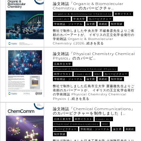
論文雑誌「Organic & Biomolecular
Chemistry」のカバーピクチャ…
Organic & Biomolecular Chemistry
科学イラスト
Cover Art
中央大学
カバーピクチャー
学術雑誌・ジャーナル
論文図
表紙絵
制作実績
弊社で制作しました中央大学 不破春彦先生よりご依
頼のカバーアートが、 イギリスの王立化学会発行の
学術雑誌 Organic & Biomolecular
Chemistry（2026…
続きを見る
論文雑誌「Physical Chemistry Chemical
Physics」のカバーピ…
広島市立大学
Physical Chemistry Chemical Physics
科学イラスト
Cover Art
RSC
カバーピクチャー
学術雑誌・ジャーナル
論文図
表紙絵
制作実績
弊社で制作しました広島市立大学 齋藤徹先生よりご
依頼のカバーアートが、 イギリスの王立化学会発行
の学術雑誌 Physical Chemistry Chemical
Physics（…
続きを見る
論文雑誌「Chemical Communications」
のカバーピクチャーを制作しました［…
日本工業大学
科学イラスト
Cover Art
Chemical Communications
RSC
カバーピクチャー
学術雑誌・ジャーナル
論文図
表紙絵
制作実績
弊社で制作しました日本工業大学 小池隆司先生より