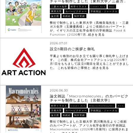
チャーを制作しました［東邦大学／三菱ガ…
三菱ガス化学
科学イラスト
Cover Art
RSC
東邦大学
カバーピクチャー
学術雑誌・ジャーナル
論文図
表紙絵
制作実績
弊社で制作しました東邦大学（髙橋良哉先生）・三菱
ガス化学（玉腰優典様）よりご依頼のカバーアート
が、イギリスの王立化学会発行の学術雑誌 Food &
Function（2026年7月…
続きを見る
2026.07.01
設立8期目のご挨拶と御礼
平素より格別のお引き立てを賜り厚く御礼申し上げま
す。 この度、株式会社アートアクションは2026年7
月1日をもちまして設立8期目を迎えることができまし
た。 これも皆様のご厚情と…
続きを見る
2026.06.30
論文雑誌「Macromolecules」のカバーピク
チャーを制作しました［京都大学］
科学イラスト
Cover Art
Macromolecules
ACS
京都大学
カバーピクチャー
学術雑誌・ジャーナル
論文図
表紙絵
制作実績
弊社で制作しました京都大学 西川剛先生よりご依頼
のカバーアートが、アメリカ化学会発行の学術雑誌
Macromolecules（2026年5月発刊）に採用されま