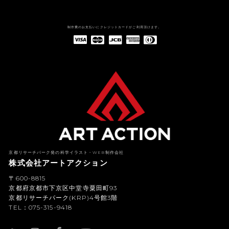
制作費のお支払いにクレジットカードがご利用頂けます。
American Express(アメリカン・エキスプレス)
Diners Club(ダイナース クラブ)
京都リサーチパーク発の科学イラスト・WEB制作会社
株式会社アートアクション
〒600-8815
京都府京都市下京区中堂寺粟田町93
京都リサーチパーク(KRP)4号館3階
TEL：075-315-9418