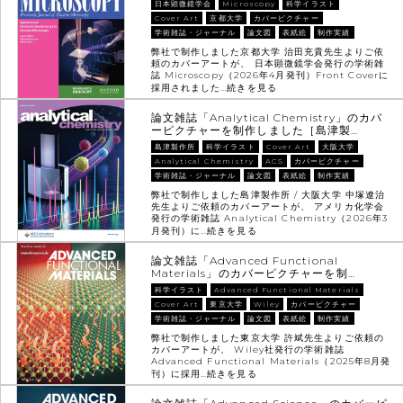
日本顕微鏡学会
Microscopy
科学イラスト
Cover Art
京都大学
カバーピクチャー
学術雑誌・ジャーナル
論文図
表紙絵
制作実績
弊社で制作しました京都大学 治田充貴先生よりご依
頼のカバーアートが、 日本顕微鏡学会発行の学術雑
誌 Microscopy（2026年4月発刊）Front Coverに
採用されました…
続きを見る
論文雑誌「Analytical Chemistry」のカバ
ーピクチャーを制作しました［島津製…
島津製作所
科学イラスト
Cover Art
大阪大学
Analytical Chemistry
ACS
カバーピクチャー
学術雑誌・ジャーナル
論文図
表紙絵
制作実績
弊社で制作しました島津製作所 / 大阪大学 中塚遼治
先生よりご依頼のカバーアートが、 アメリカ化学会
発行の学術雑誌 Analytical Chemistry（2026年3
月発刊）に…
続きを見る
論文雑誌「Advanced Functional
Materials」のカバーピクチャーを制…
科学イラスト
Advanced Functional Materials
Cover Art
東京大学
Wiley
カバーピクチャー
学術雑誌・ジャーナル
論文図
表紙絵
制作実績
弊社で制作しました東京大学 許斌先生よりご依頼の
カバーアートが、 Wiley社発行の学術雑誌
Advanced Functional Materials（2025年8月発
刊）に採用…
続きを見る