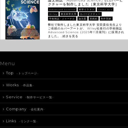
論文雑誌「Advanced Science」のカバーピ
クチャーを制作しました［東京科学大学］
Advanced Science
科学イラスト
Cover Art
Wiley
東京科学大学
カバーピクチャー
学術雑誌・ジャーナル
論文図
表紙絵
制作実績
弊社で制作しました東京科学大学 安田貴信先生より
ご依頼のカバーアートが、 Wiley社発行の学術雑誌
Advanced Science（2025年11月発刊）に採用され
ました。…
続きを見る
Menu
Top
-トップページ-
Works
-作品集-
Service
-制作サービス一覧-
Company
-会社案内-
Links
-リンク一覧-