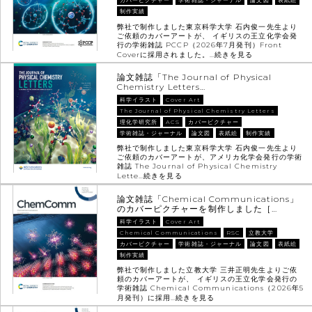
カバーピクチャー
学術雑誌・ジャーナル
論文図
表紙絵
制作実績
弊社で制作しました東京科学大学 石内俊一先生より
ご依頼のカバーアートが、 イギリスの王立化学会発
行の学術雑誌 PCCP（2026年7月発刊）Front
Coverに採用されました。…
続きを見る
論文雑誌「The Journal of Physical
Chemistry Letters…
科学イラスト
Cover Art
The Journal of Physical Chemistry Letters
理化学研究所
ACS
カバーピクチャー
学術雑誌・ジャーナル
論文図
表紙絵
制作実績
弊社で制作しました東京科学大学 石内俊一先生より
ご依頼のカバーアートが、アメリカ化学会発行の学術
雑誌 The Journal of Physical Chemistry
Lette…
続きを見る
論文雑誌「Chemical Communications」
のカバーピクチャーを制作しました［…
科学イラスト
Cover Art
Chemical Communications
RSC
立教大学
カバーピクチャー
学術雑誌・ジャーナル
論文図
表紙絵
制作実績
弊社で制作しました立教大学 三井正明先生よりご依
頼のカバーアートが、 イギリスの王立化学会発行の
学術雑誌 Chemical Communications（2026年5
月発刊）に採用…
続きを見る