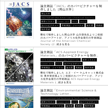
論文雑誌「JACS」のカバーピクチャーを制
作しました［岡山大学］
岡山大学
Journal of the American Chemical Society
科学イラスト
Cover Art
ACS
JACS
カバーピクチャー
学術雑誌・ジャーナル
論文図
表紙絵
制作実績
弊社で制作しました岡山大学 山方啓先生よりご依頼
のカバーアートが、アメリカ化学会発行の学術雑誌
Journal of the American Chemical
Society（2…
続きを見る
論文雑誌「ACS Applied Energy
Materials」のカバーピクチャーを制作…
ACS Applied Energy Materials
科学イラスト
Cover Art
ACS
カバーピクチャー
学術雑誌・ジャーナル
論文図
表紙絵
制作実績
弊社で制作しました エヌ・イー ケムキャット株式会
社 青木智史様よりご依頼のカバーアートが、アメリ
カ化学会発行の学術雑誌 ACS Applied Energy
Materials（…
続きを見る
論文雑誌「Environmental Science &
Technology Letter…
Environmental Science & Technology Letters
科学イラスト
Cover Art
ACS
カバーピクチャー
学術雑誌・ジャーナル
論文図
表紙絵
制作実績