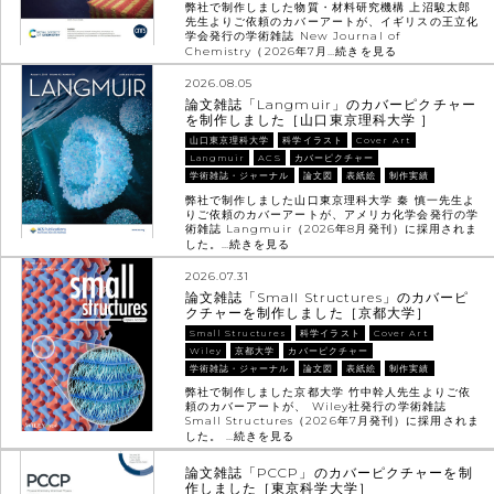
弊社で制作しました物質・材料研究機構 上沼駿太郎
先生よりご依頼のカバーアートが、イギリスの王立化
学会発行の学術雑誌 New Journal of
Chemistry（2026年7月…
続きを見る
2026.08.05
論文雑誌「Langmuir」のカバーピクチャー
を制作しました［山口東京理科大学 ］
山口東京理科大学
科学イラスト
Cover Art
Langmuir
ACS
カバーピクチャー
学術雑誌・ジャーナル
論文図
表紙絵
制作実績
弊社で制作しました山口東京理科大学 秦 慎一先生よ
りご依頼のカバーアートが、アメリカ化学会発行の学
術雑誌 Langmuir（2026年8月発刊）に採用されま
した。…
続きを見る
2026.07.31
論文雑誌「Small Structures」のカバーピ
クチャーを制作しました［京都大学］
Small Structures
科学イラスト
Cover Art
Wiley
京都大学
カバーピクチャー
学術雑誌・ジャーナル
論文図
表紙絵
制作実績
弊社で制作しました京都大学 竹中幹人先生よりご依
頼のカバーアートが、 Wiley社発行の学術雑誌
Small Structures（2026年7月発刊）に採用されま
した。 …
続きを見る
論文雑誌「PCCP」のカバーピクチャーを制
作しました［東京科学大学］