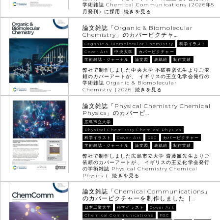
学術雑誌 Chemical Communications（2026年5
月発刊）に採用…
続きを見る
論文雑誌「Organic & Biomolecular
Chemistry」のカバーピクチャ…
Organic & Biomolecular Chemistry
科学イラスト
Cover Art
中央大学
カバーピクチャー
学術雑誌・ジャーナル
論文図
表紙絵
制作実績
弊社で制作しました中央大学 不破春彦先生よりご依
頼のカバーアートが、 イギリスの王立化学会発行の
学術雑誌 Organic & Biomolecular
Chemistry（2026…
続きを見る
論文雑誌「Physical Chemistry Chemical
Physics」のカバーピ…
広島市立大学
Physical Chemistry Chemical Physics
科学イラスト
Cover Art
RSC
カバーピクチャー
学術雑誌・ジャーナル
論文図
表紙絵
制作実績
弊社で制作しました広島市立大学 齋藤徹先生よりご
依頼のカバーアートが、 イギリスの王立化学会発行
の学術雑誌 Physical Chemistry Chemical
Physics（…
続きを見る
論文雑誌「Chemical Communications」
のカバーピクチャーを制作しました［…
日本工業大学
科学イラスト
Cover Art
Chemical Communications
RSC