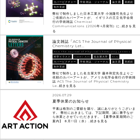
カバーピクチャー
学術雑誌・ジャーナル
論文図
表紙絵
制作実績
弊社で制作しました日本工業大学 小池隆司先生より
ご依頼のカバーアートが、 イギリスの王立化学会発
行の学術雑誌 Chemical
Communications（2026年4月発刊）に…
続きを見
る
論文雑誌「ACS The Journal of Physical
Chemistry Let…
ACS The Journal of Physical Chemistry Letters
科学イラスト
Cover Art
名古屋大学
ACS
カバーピクチャー
学術雑誌・ジャーナル
論文図
表紙絵
制作実績
弊社で制作しました名古屋大学 藤本和宏先生よりご
依頼のカバーアートが、アメリカ化学会発行の学術雑
誌 ACS The Journal of Physical Chemistry
Le…
続きを見る
2026.07.29
夏季休業のお知らせ
平素は格別のご愛顧を賜り、誠にありがとうございま
す。 弊社におきましては、下記期間、誠に勝手なが
ら休業とさせていただきます。 【夏季休業期間のご
案内】 ８月11日（水）…
続きを見る