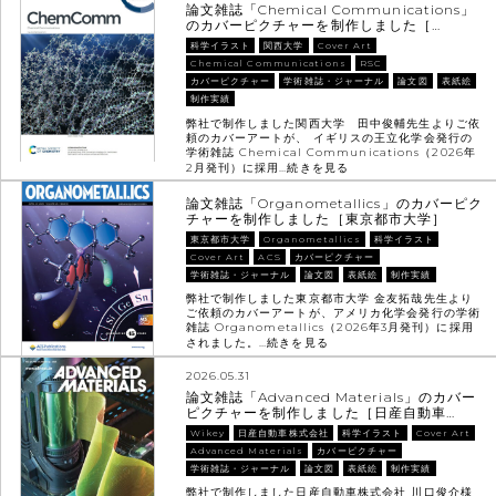
論文雑誌「Chemical Communications」
のカバーピクチャーを制作しました［…
科学イラスト
関西大学
Cover Art
Chemical Communications
RSC
カバーピクチャー
学術雑誌・ジャーナル
論文図
表紙絵
制作実績
弊社で制作しました関西大学 田中俊輔先生よりご依
頼のカバーアートが、 イギリスの王立化学会発行の
学術雑誌 Chemical Communications（2026年
2月発刊）に採用…
続きを見る
論文雑誌「Organometallics」のカバーピク
チャーを制作しました［東京都市大学］
東京都市大学
Organometallics
科学イラスト
Cover Art
ACS
カバーピクチャー
学術雑誌・ジャーナル
論文図
表紙絵
制作実績
弊社で制作しました東京都市大学 金友拓哉先生より
ご依頼のカバーアートが、アメリカ化学会発行の学術
雑誌 Organometallics（2026年3月発刊）に採用
されました。…
続きを見る
2026.05.31
論文雑誌「Advanced Materials」のカバー
ピクチャーを制作しました［日産自動車…
Wikey
日産自動車株式会社
科学イラスト
Cover Art
Advanced Materials
カバーピクチャー
学術雑誌・ジャーナル
論文図
表紙絵
制作実績
弊社で制作しました日産自動車株式会社 川口俊介様