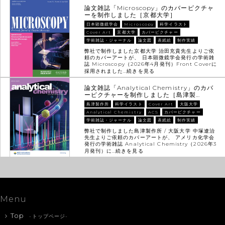
論文雑誌「Microscopy」のカバーピクチャ
ーを制作しました［京都大学］
日本顕微鏡学会
Microscopy
科学イラスト
Cover Art
京都大学
カバーピクチャー
学術雑誌・ジャーナル
論文図
表紙絵
制作実績
弊社で制作しました京都大学 治田充貴先生よりご依
頼のカバーアートが、 日本顕微鏡学会発行の学術雑
誌 Microscopy（2026年4月発刊）Front Coverに
採用されました…
続きを見る
論文雑誌「Analytical Chemistry」のカバ
ーピクチャーを制作しました［島津製…
島津製作所
科学イラスト
Cover Art
大阪大学
Analytical Chemistry
ACS
カバーピクチャー
学術雑誌・ジャーナル
論文図
表紙絵
制作実績
弊社で制作しました島津製作所 / 大阪大学 中塚遼治
先生よりご依頼のカバーアートが、 アメリカ化学会
発行の学術雑誌 Analytical Chemistry（2026年3
月発刊）に…
続きを見る
Menu
Top
-トップページ-