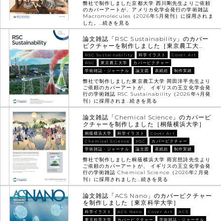
弊社で制作しました京都大学 西川剛先生よりご依頼
のカバーアートが、アメリカ化学会発行の学術雑誌
Macromolecules（2026年5月発刊）に採用されま
した。…
続きを見る
論文雑誌「RSC Sustainability」のカバー
ピクチャーを制作しました［東京農工大…
RSC Sustainability
科学イラスト
Cover Art
RSC
東京農工大学
カバーピクチャー
学術雑誌・ジャーナル
論文図
表紙絵
制作実績
弊社で制作しました東京農工大学 岡田洋平先生より
ご依頼のカバーアートが、 イギリスの王立化学会発
行の学術雑誌 RSC Sustainability（2026年4月発
刊）に採用されま…
続きを見る
論文雑誌「Chemical Science」のカバーピ
クチャーを制作しました［桐蔭横浜大学］
桐蔭横浜大学
科学イラスト
Cover Art
Chemical Science
RSC
カバーピクチャー
学術雑誌・ジャーナル
論文図
表紙絵
制作実績
弊社で制作しました桐蔭横浜大学 雨宮想詩先生より
ご依頼のカバーアートが、 イギリスの王立化学会発
行の学術雑誌 Chemical Science（2026年2月発
刊）に採用されました…
続きを見る
論文雑誌「ACS Nano」のカバーピクチャー
を制作しました［東京科学大学］
科学イラスト
ACS Nano
Cover Art
ACS
東京科学大学
カバーピクチャー
学術雑誌・ジャーナル