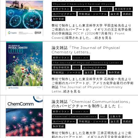
Physical Chemistry Chemical Physics
科学イラスト
Cover Art
RSC
PCCP
東京科学大学
カバーピクチャー
学術雑誌・ジャーナル
論文図
表紙絵
制作実績
弊社で制作しました東京科学大学 平田圭祐先生より
ご依頼のカバーアートが、 イギリスの王立化学会発
行の学術雑誌 PCCP（2026年7月発刊）Front
Coverに採用されました。…
続きを見る
論文雑誌「The Journal of Physical
Chemistry Letters…
科学イラスト
Cover Art
The Journal of Physical Chemistry Letters
理化学研究所
ACS
カバーピクチャー
学術雑誌・ジャーナル
論文図
表紙絵
制作実績
弊社で制作しました東京科学大学 石内俊一先生より
ご依頼のカバーアートが、アメリカ化学会発行の学術
雑誌 The Journal of Physical Chemistry
Lette…
続きを見る
論文雑誌「Chemical Communications」
のカバーピクチャーを制作しました［…
科学イラスト
Cover Art
Chemical Communications
RSC
立教大学
カバーピクチャー
学術雑誌・ジャーナル
論文図
表紙絵
制作実績
弊社で制作しました立教大学 三井正明先生よりご依
頼のカバーアートが、 イギリスの王立化学会発行の