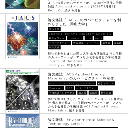
よりご依頼のカバーアートが、 Wiley社発行の学術
雑誌 Advanced Materials（2026年3月発刊）
Front Co…
続きを見る
論文雑誌「JACS」のカバーピクチャーを制
作しました［岡山大学］
岡山大学
Journal of the American Chemical Society
科学イラスト
Cover Art
ACS
JACS
カバーピクチャー
学術雑誌・ジャーナル
論文図
表紙絵
制作実績
弊社で制作しました岡山大学 山方啓先生よりご依頼
のカバーアートが、アメリカ化学会発行の学術雑誌
Journal of the American Chemical
Society（2…
続きを見る
論文雑誌「ACS Applied Energy
Materials」のカバーピクチャーを制作…
ACS Applied Energy Materials
科学イラスト
Cover Art
ACS
カバーピクチャー
学術雑誌・ジャーナル
論文図
表紙絵
制作実績
弊社で制作しました エヌ・イー ケムキャット株式会
社 青木智史様よりご依頼のカバーアートが、アメリ
カ化学会発行の学術雑誌 ACS Applied Energy
Materials（…
続きを見る
論文雑誌「Environmental Science &
Technology Letter…