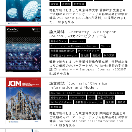
論文図
表紙絵
制作実績
弊社で制作しました東京科学大学 菅井祥加先生より
ご依頼のカバーアートが、アメリカ化学会発行の学術
雑誌 ACS Nano（2026年4月発刊）に採用されまし
た。…
続きを見る
論文雑誌「Chemistry – A European
Journal」のカバーピクチャーを…
科学イラスト
Cover Art
Chemistry A European Journal
Wiley
産業技術総合研究所
カバーピクチャー
学術雑誌・ジャーナル
論文図
表紙絵
制作実績
弊社で制作しました産業技術総合研究所 河野雄樹様
よりご依頼のカバーアートが、Wiley社発行の学術雑
誌 Chemistry – A European Journal（2026年
5…
続きを見る
論文雑誌「Journal of Chemical
Information and Model…
Journal of Chemical Information and Modeling
科学イラスト
Cover Art
ACS
東京科学大学
カバーピクチャー
学術雑誌・ジャーナル
論文図
表紙絵
制作実績
弊社で制作しました東京科学大学 関嶋政和先生より
ご依頼のカバーアートが、アメリカ化学会発行の学術
雑誌 Journal of Chemical Information and
Mod…
続きを見る