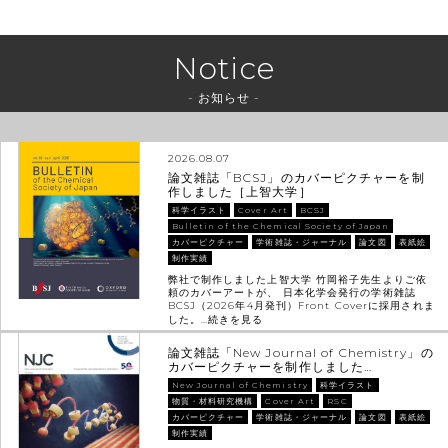
Notice
- お知らせ -
2026.08.07
論文雑誌「BCSJ」のカバーピクチャーを制
作しました［上智大学］
科学イラスト
Cover Art
BCSJ
Bulletin of the Chemical Society of Japan
カバーピクチャー
学術雑誌・ジャーナル
論文図
表紙絵
制作実績
弊社で制作しました上智大学 竹岡裕子先生よりご依
頼のカバーアートが、 日本化学会発行の学術雑誌
BCSJ（2026年4月発刊）Front Coverに採用されま
した。…
続きを見る
論文雑誌「New Journal of Chemistry」の
カバーピクチャーを制作しました…
New Journal of Chemistry
科学イラスト
物質・材料研究機構
Cover Art
RSC
カバーピクチャー
学術雑誌・ジャーナル
論文図
表紙絵
制作実績