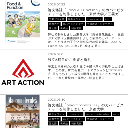
2026.07.22
論文雑誌「Food & Function」のカバーピク
チャーを制作しました［東邦大学／三菱ガ…
三菱ガス化学
科学イラスト
Cover Art
RSC
東邦大学
カバーピクチャー
学術雑誌・ジャーナル
論文図
表紙絵
制作実績
弊社で制作しました東邦大学（髙橋良哉先生）・三菱
ガス化学（玉腰優典様）よりご依頼のカバーアート
が、イギリスの王立化学会発行の学術雑誌 Food &
Function（2026年7月…
続きを見る
2026.07.01
設立8期目のご挨拶と御礼
平素より格別のお引き立てを賜り厚く御礼申し上げま
す。 この度、株式会社アートアクションは2026年7
月1日をもちまして設立8期目を迎えることができまし
た。 これも皆様のご厚情と…
続きを見る
2026.06.30
論文雑誌「Macromolecules」のカバーピク
チャーを制作しました［京都大学］
科学イラスト
Cover Art
Macromolecules
ACS
京都大学
カバーピクチャー
学術雑誌・ジャーナル
論文図
表紙絵
制作実績