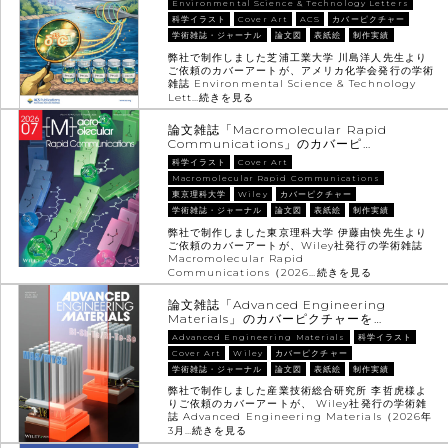
Environmental Science & Technology Letters
科学イラスト
Cover Art
ACS
カバーピクチャー
学術雑誌・ジャーナル
論文図
表紙絵
制作実績
弊社で制作しました芝浦工業大学 川島洋人先生より
ご依頼のカバーアートが、アメリカ化学会発行の学術
雑誌 Environmental Science & Technology
Lett…
続きを見る
論文雑誌「Macromolecular Rapid
Communications」のカバーピ…
科学イラスト
Cover Art
Macromolecular Rapid Communications
東京理科大学
Wiley
カバーピクチャー
学術雑誌・ジャーナル
論文図
表紙絵
制作実績
弊社で制作しました東京理科大学 伊藤由快先生より
ご依頼のカバーアートが、Wiley社発行の学術雑誌
Macromolecular Rapid
Communications（2026…
続きを見る
論文雑誌「Advanced Engineering
Materials」のカバーピクチャーを…
Advanced Engineering Materials
科学イラスト
Cover Art
Wiley
カバーピクチャー
学術雑誌・ジャーナル
論文図
表紙絵
制作実績
弊社で制作しました産業技術総合研究所 李哲虎様よ
りご依頼のカバーアートが、 Wiley社発行の学術雑
誌 Advanced Engineering Materials（2026年
3月…
続きを見る