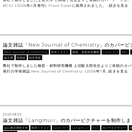
BCSJ（2026年4月発刊）Front Coverに採用されました。…
続きを見る
論文雑誌「New Journal of Chemistry」のカ
New Journal of Chemistry
科学イラスト
物質・材料研究機構
Cover Art
RSC
論文図
表紙絵
制作実績
弊社で制作しました物質・材料研究機構 上沼駿太郎先生よりご依頼のカ
発行の学術雑誌 New Journal of Chemistry（2026年7月…
続きを見る
2026.08.05
論文雑誌「Langmuir」のカバーピクチャーを制作し
山口東京理科大学
科学イラスト
Cover Art
Langmuir
ACS
カバーピクチャー