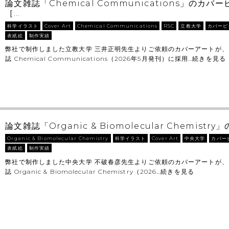
論文雑誌「Chemical Communications」のカ
［…
科学イラスト
Cover Art
Chemical Communications
RSC
立教大学
カバーピ
表紙絵
制作実績
弊社で制作しました立教大学 三井正明先生よりご依頼のカバーアートが、
誌 Chemical Communications（2026年5月発刊）に採用…
続きを見る
論文雑誌「Organic & Biomolecular Chemist
Organic & Biomolecular Chemistry
科学イラスト
Cover Art
中央大学
カバー
表紙絵
制作実績
弊社で制作しました中央大学 不破春彦先生よりご依頼のカバーアートが、
誌 Organic & Biomolecular Chemistry（2026…
続きを見る