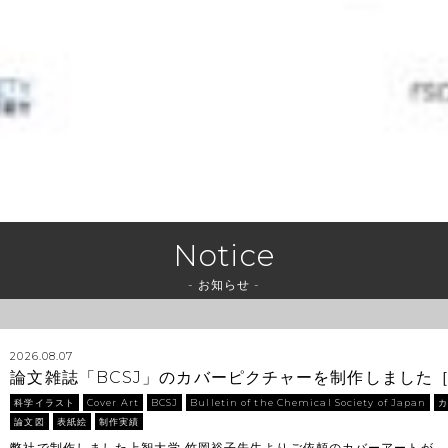
Notice
- お知らせ -
2026.08.07
論文雑誌「BCSJ」のカバーピクチャーを制作しました
科学イラスト
Cover Art
BCSJ
Bulletin of the Chemical Society of Japan
論文図
表紙絵
制作実績
弊社で制作しました上智大学 竹岡裕子先生よりご依頼のカバーアートが、