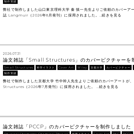
制作実績
弊社で制作しました山口東京理科大学 秦 慎一先生よりご依頼のカバーア
誌 Langmuir（2026年8月発刊）に採用されました。…
続きを見る
2026.07.31
論文雑誌「Small Structures」のカバーピクチャ
Small Structures
科学イラスト
Cover Art
Wiley
京都大学
カバーピクチャー
制作実績
弊社で制作しました京都大学 竹中幹人先生よりご依頼のカバーアートが、 Wi
Structures（2026年7月発刊）に採用されました。 …
続きを見る
論文雑誌「PCCP」のカバーピクチャーを制作しました
Physical Chemistry Chemical Physics
科学イラスト
Cover Art
RSC
PCCP