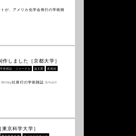
ートが、アメリカ化学会発行の学術雑
ーを制作しました［京都大学］
学術雑誌・ジャーナル
論文図
表紙絵
ley社発行の学術雑誌 Small
［東京科学大学］
東京科学大学
カバーピクチャー