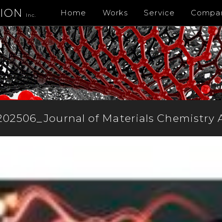
TION
Home
Works
Service
Compa
Inc.
202506_Journal of Materials Chemistry 