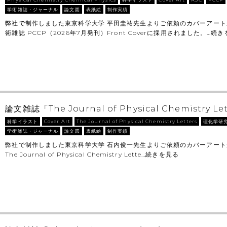
学術雑誌・ジャーナル
論文図
表紙絵
制作実績
弊社で制作しました東京科学大学 平田圭祐先生よりご依頼のカバーアート
術雑誌 PCCP（2026年7月発刊）Front Coverに採用されました。…
続き
論文雑誌「The Journal of Physical Chemistry Let
科学イラスト
Cover Art
The Journal of Physical Chemistry Letters
理化学研
学術雑誌・ジャーナル
論文図
表紙絵
制作実績
弊社で制作しました東京科学大学 石内俊一先生よりご依頼のカバーアー
The Journal of Physical Chemistry Lette…
続きを見る