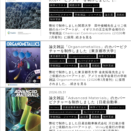
科学イラスト
関西大学
Cover Art
Chemical Communications
RSC
カバーピクチャー
学術雑誌・ジャーナル
論文図
表紙絵
制作実績
弊社で制作しました関西大学 田中俊輔先生よりご依
頼のカバーアートが、 イギリスの王立化学会発行の
学術雑誌 Chemical Communications（2026年
2月発刊）に採用…
続きを見る
論文雑誌「Organometallics」のカバーピク
チャーを制作しました［東京都市大学］
東京都市大学
Organometallics
科学イラスト
Cover Art
ACS
カバーピクチャー
学術雑誌・ジャーナル
論文図
表紙絵
制作実績
弊社で制作しました東京都市大学 金友拓哉先生より
ご依頼のカバーアートが、アメリカ化学会発行の学術
雑誌 Organometallics（2026年3月発刊）に採用
されました。…
続きを見る
2026.05.31
論文雑誌「Advanced Materials」のカバー
ピクチャーを制作しました［日産自動車…
Wikey
日産自動車株式会社
科学イラスト
Cover Art
Advanced Materials
カバーピクチャー
学術雑誌・ジャーナル
論文図
表紙絵
制作実績
弊社で制作しました日産自動車株式会社 川口俊介様
よりご依頼のカバーアートが、 Wiley社発行の学術
雑誌 Advanced Materials（2026年3月発刊）