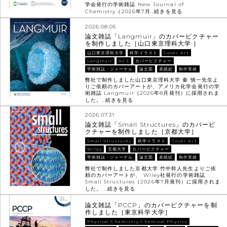
学会発行の学術雑誌 New Journal of
Chemistry（2026年7月…
続きを見る
2026.08.05
論文雑誌「Langmuir」のカバーピクチャー
を制作しました［山口東京理科大学 ］
山口東京理科大学
科学イラスト
Cover Art
Langmuir
ACS
カバーピクチャー
学術雑誌・ジャーナル
論文図
表紙絵
制作実績
弊社で制作しました山口東京理科大学 秦 慎一先生よ
りご依頼のカバーアートが、アメリカ化学会発行の学
術雑誌 Langmuir（2026年8月発刊）に採用されま
した。…
続きを見る
2026.07.31
論文雑誌「Small Structures」のカバーピ
クチャーを制作しました［京都大学］
Small Structures
科学イラスト
Cover Art
Wiley
京都大学
カバーピクチャー
学術雑誌・ジャーナル
論文図
表紙絵
制作実績
弊社で制作しました京都大学 竹中幹人先生よりご依
頼のカバーアートが、 Wiley社発行の学術雑誌
Small Structures（2026年7月発刊）に採用されま
した。 …
続きを見る
論文雑誌「PCCP」のカバーピクチャーを制
作しました［東京科学大学］
Physical Chemistry Chemical Physics