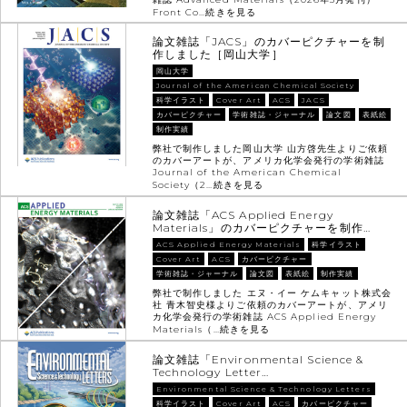
Front Co…
続きを見る
論文雑誌「JACS」のカバーピクチャーを制
作しました［岡山大学］
岡山大学
Journal of the American Chemical Society
科学イラスト
Cover Art
ACS
JACS
カバーピクチャー
学術雑誌・ジャーナル
論文図
表紙絵
制作実績
弊社で制作しました岡山大学 山方啓先生よりご依頼
のカバーアートが、アメリカ化学会発行の学術雑誌
Journal of the American Chemical
Society（2…
続きを見る
論文雑誌「ACS Applied Energy
Materials」のカバーピクチャーを制作…
ACS Applied Energy Materials
科学イラスト
Cover Art
ACS
カバーピクチャー
学術雑誌・ジャーナル
論文図
表紙絵
制作実績
弊社で制作しました エヌ・イー ケムキャット株式会
社 青木智史様よりご依頼のカバーアートが、アメリ
カ化学会発行の学術雑誌 ACS Applied Energy
Materials（…
続きを見る
論文雑誌「Environmental Science &
Technology Letter…
Environmental Science & Technology Letters
科学イラスト
Cover Art
ACS
カバーピクチャー