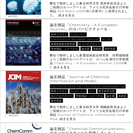
弊社で制作しました東京科学大学 菅井祥加先生より
ご依頼のカバーアートが、アメリカ化学会発行の学術
雑誌 ACS Nano（2026年4月発刊）に採用されまし
た。…
続きを見る
論文雑誌「Chemistry – A European
Journal」のカバーピクチャーを…
科学イラスト
Cover Art
Chemistry A European Journal
Wiley
産業技術総合研究所
カバーピクチャー
学術雑誌・ジャーナル
論文図
表紙絵
制作実績
弊社で制作しました産業技術総合研究所 河野雄樹様
よりご依頼のカバーアートが、Wiley社発行の学術雑
誌 Chemistry – A European Journal（2026年
5…
続きを見る
論文雑誌「Journal of Chemical
Information and Model…
Journal of Chemical Information and Modeling
科学イラスト
Cover Art
ACS
東京科学大学
カバーピクチャー
学術雑誌・ジャーナル
論文図
表紙絵
制作実績
弊社で制作しました東京科学大学 関嶋政和先生より
ご依頼のカバーアートが、アメリカ化学会発行の学術
雑誌 Journal of Chemical Information and
Mod…
続きを見る
論文雑誌「Chemical Communications」
のカバーピクチャーを制作しました［…