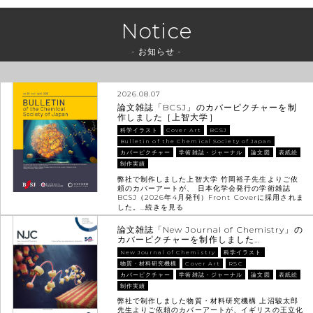
Notice
- お知らせ -
2026.08.07
論文雑誌「BCSJ」のカバーピクチャーを制
作しました［上智大学］
科学イラスト
Cover Art
BCSJ
Bulletin of the Chemical Society of Japan
カバーピクチャー
学術雑誌・ジャーナル
論文図
表紙絵
制作実績
弊社で制作しました上智大学 竹岡裕子先生よりご依
頼のカバーアートが、 日本化学会発行の学術雑誌
BCSJ（2026年4月発刊）Front Coverに採用されま
した。…
続きを見る
論文雑誌「New Journal of Chemistry」の
カバーピクチャーを制作しました…
New Journal of Chemistry
科学イラスト
物質・材料研究機構
Cover Art
RSC
カバーピクチャー
学術雑誌・ジャーナル
論文図
表紙絵
制作実績
弊社で制作しました物質・材料研究機構 上沼駿太郎
先生よりご依頼のカバーアートが、イギリスの王立化