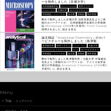
ーを制作しました［京都大学］
日本顕微鏡学会
Microscopy
科学イラスト
Cover Art
京都大学
カバーピクチャー
学術雑誌・ジャーナル
論文図
表紙絵
制作実績
弊社で制作しました京都大学 治田充貴先生よりご依
頼のカバーアートが、 日本顕微鏡学会発行の学術雑
誌 Microscopy（2026年4月発刊）Front Coverに
採用されました…
続きを見る
論文雑誌「Analytical Chemistry」のカバ
ーピクチャーを制作しました［島津製…
島津製作所
科学イラスト
Cover Art
大阪大学
Analytical Chemistry
ACS
カバーピクチャー
学術雑誌・ジャーナル
論文図
表紙絵
制作実績
弊社で制作しました島津製作所 / 大阪大学 中塚遼治
先生よりご依頼のカバーアートが、 アメリカ化学会
発行の学術雑誌 Analytical Chemistry（2026年3
月発刊）に…
続きを見る
Menu
Top
-トップページ-
Works