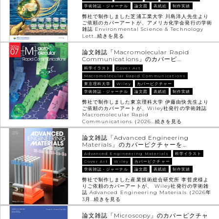
学術雑誌・ジャーナル
論文図
表紙絵
制作実績
弊社で制作しました芝浦工業大学 川島洋人先生より
ご依頼のカバーアートが、アメリカ化学会発行の学術
雑誌 Environmental Science & Technology
Lett…
続きを見る
論文雑誌「Macromolecular Rapid
Communications」のカバーピ…
科学イラスト
Cover Art
Macromolecular Rapid Communications
東京理科大学
Wiley
カバーピクチャー
学術雑誌・ジャーナル
論文図
表紙絵
制作実績
弊社で制作しました東京理科大学 伊藤由快先生より
ご依頼のカバーアートが、Wiley社発行の学術雑誌
Macromolecular Rapid
Communications（2026…
続きを見る
論文雑誌「Advanced Engineering
Materials」のカバーピクチャーを…
Advanced Engineering Materials
科学イラスト
Cover Art
Wiley
カバーピクチャー
学術雑誌・ジャーナル
論文図
表紙絵
制作実績
弊社で制作しました産業技術総合研究所 李哲虎様よ
りご依頼のカバーアートが、 Wiley社発行の学術雑
誌 Advanced Engineering Materials（2026年
3月…
続きを見る
論文雑誌「Microscopy」のカバーピクチャ