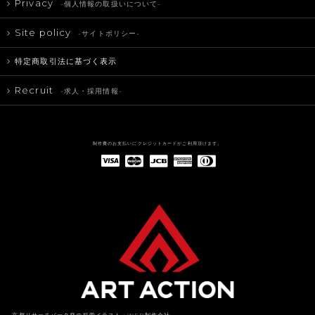
Privacy
-個人情報の取扱いについて-
Site policy
-サイトポリシー-
特定商取引法に基づく表示
Recruit
-求人・採用情報-
制作費のお支払いにクレジットカードがご利用頂けます。
American Express(アメリカン・エキスプレス)
Diners Club(ダイナース クラブ)