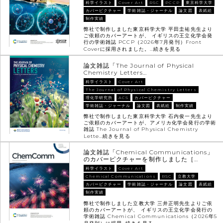
科学イラスト
Cover Art
RSC
PCCP
東京科学大学
カバーピクチャー
学術雑誌・ジャーナル
論文図
表紙絵
制作実績
弊社で制作しました東京科学大学 平田圭祐先生より
ご依頼のカバーアートが、 イギリスの王立化学会発
行の学術雑誌 PCCP（2026年7月発刊）Front
Coverに採用されました。…
続きを見る
論文雑誌「The Journal of Physical
Chemistry Letters…
科学イラスト
Cover Art
The Journal of Physical Chemistry Letters
理化学研究所
ACS
カバーピクチャー
学術雑誌・ジャーナル
論文図
表紙絵
制作実績
弊社で制作しました東京科学大学 石内俊一先生より
ご依頼のカバーアートが、アメリカ化学会発行の学術
雑誌 The Journal of Physical Chemistry
Lette…
続きを見る
論文雑誌「Chemical Communications」
のカバーピクチャーを制作しました［…
科学イラスト
Cover Art
Chemical Communications
RSC
立教大学
カバーピクチャー
学術雑誌・ジャーナル
論文図
表紙絵
制作実績
弊社で制作しました立教大学 三井正明先生よりご依
頼のカバーアートが、 イギリスの王立化学会発行の
学術雑誌 Chemical Communications（2026年5