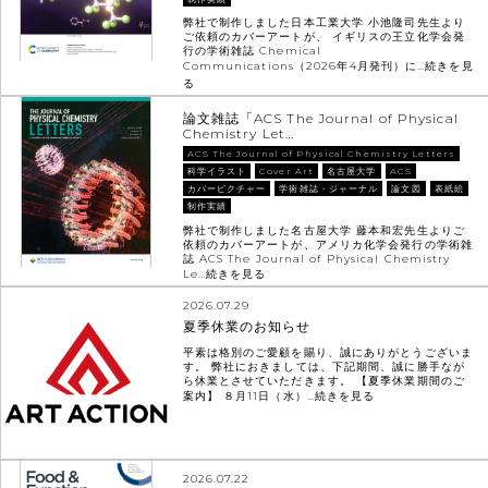
弊社で制作しました日本工業大学 小池隆司先生より
ご依頼のカバーアートが、 イギリスの王立化学会発
行の学術雑誌 Chemical
Communications（2026年4月発刊）に…
続きを見
る
論文雑誌「ACS The Journal of Physical
Chemistry Let…
ACS The Journal of Physical Chemistry Letters
科学イラスト
Cover Art
名古屋大学
ACS
カバーピクチャー
学術雑誌・ジャーナル
論文図
表紙絵
制作実績
弊社で制作しました名古屋大学 藤本和宏先生よりご
依頼のカバーアートが、アメリカ化学会発行の学術雑
誌 ACS The Journal of Physical Chemistry
Le…
続きを見る
2026.07.29
夏季休業のお知らせ
平素は格別のご愛顧を賜り、誠にありがとうございま
す。 弊社におきましては、下記期間、誠に勝手なが
ら休業とさせていただきます。 【夏季休業期間のご
案内】 ８月11日（水）…
続きを見る
2026.07.22