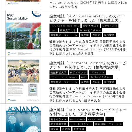
Macromolecules（2026年5月発刊）に採用されま
した。…
続きを見る
論文雑誌「RSC Sustainability」のカバー
ピクチャーを制作しました［東京農工大…
RSC Sustainability
科学イラスト
Cover Art
RSC
東京農工大学
カバーピクチャー
学術雑誌・ジャーナル
論文図
表紙絵
制作実績
弊社で制作しました東京農工大学 岡田洋平先生より
ご依頼のカバーアートが、 イギリスの王立化学会発
行の学術雑誌 RSC Sustainability（2026年4月発
刊）に採用されま…
続きを見る
論文雑誌「Chemical Science」のカバーピ
クチャーを制作しました［桐蔭横浜大学］
桐蔭横浜大学
科学イラスト
Cover Art
Chemical Science
RSC
カバーピクチャー
学術雑誌・ジャーナル
論文図
表紙絵
制作実績
弊社で制作しました桐蔭横浜大学 雨宮想詩先生より
ご依頼のカバーアートが、 イギリスの王立化学会発
行の学術雑誌 Chemical Science（2026年2月発
刊）に採用されました…
続きを見る
論文雑誌「ACS Nano」のカバーピクチャー
を制作しました［東京科学大学］
科学イラスト
ACS Nano
Cover Art
ACS
東京科学大学
カバーピクチャー
学術雑誌・ジャーナル
論文図
表紙絵
制作実績