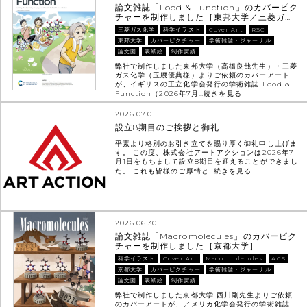
論文雑誌「Food & Function」のカバーピク
チャーを制作しました［東邦大学／三菱ガ…
三菱ガス化学
科学イラスト
Cover Art
RSC
東邦大学
カバーピクチャー
学術雑誌・ジャーナル
論文図
表紙絵
制作実績
弊社で制作しました東邦大学（髙橋良哉先生）・三菱
ガス化学（玉腰優典様）よりご依頼のカバーアート
が、イギリスの王立化学会発行の学術雑誌 Food &
Function（2026年7月…
続きを見る
2026.07.01
設立8期目のご挨拶と御礼
平素より格別のお引き立てを賜り厚く御礼申し上げま
す。 この度、株式会社アートアクションは2026年7
月1日をもちまして設立8期目を迎えることができまし
た。 これも皆様のご厚情と…
続きを見る
2026.06.30
論文雑誌「Macromolecules」のカバーピク
チャーを制作しました［京都大学］
科学イラスト
Cover Art
Macromolecules
ACS
京都大学
カバーピクチャー
学術雑誌・ジャーナル
論文図
表紙絵
制作実績
弊社で制作しました京都大学 西川剛先生よりご依頼
のカバーアートが、アメリカ化学会発行の学術雑誌