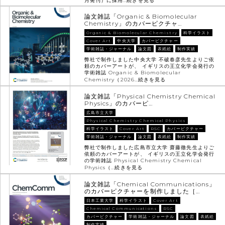
月発刊）に採用…
続きを見る
論文雑誌「Organic & Biomolecular
Chemistry」のカバーピクチャ…
Organic & Biomolecular Chemistry
科学イラスト
Cover Art
中央大学
カバーピクチャー
学術雑誌・ジャーナル
論文図
表紙絵
制作実績
弊社で制作しました中央大学 不破春彦先生よりご依
頼のカバーアートが、 イギリスの王立化学会発行の
学術雑誌 Organic & Biomolecular
Chemistry（2026…
続きを見る
論文雑誌「Physical Chemistry Chemical
Physics」のカバーピ…
広島市立大学
Physical Chemistry Chemical Physics
科学イラスト
Cover Art
RSC
カバーピクチャー
学術雑誌・ジャーナル
論文図
表紙絵
制作実績
弊社で制作しました広島市立大学 齋藤徹先生よりご
依頼のカバーアートが、 イギリスの王立化学会発行
の学術雑誌 Physical Chemistry Chemical
Physics（…
続きを見る
論文雑誌「Chemical Communications」
のカバーピクチャーを制作しました［…
日本工業大学
科学イラスト
Cover Art
Chemical Communications
RSC
カバーピクチャー
学術雑誌・ジャーナル
論文図
表紙絵
制作実績