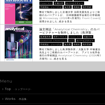
Cover Art
京都大学
カバーピクチャー
学術雑誌・ジャーナル
論文図
表紙絵
制作実績
弊社で制作しました京都大学 治田充貴先生よりご依
頼のカバーアートが、 日本顕微鏡学会発行の学術雑
誌 Microscopy（2026年4月発刊）Front Coverに
採用されました…
続きを見る
論文雑誌「Analytical Chemistry」のカバ
ーピクチャーを制作しました［島津製…
島津製作所
科学イラスト
Cover Art
大阪大学
Analytical Chemistry
ACS
カバーピクチャー
学術雑誌・ジャーナル
論文図
表紙絵
制作実績
弊社で制作しました島津製作所 / 大阪大学 中塚遼治
先生よりご依頼のカバーアートが、 アメリカ化学会
発行の学術雑誌 Analytical Chemistry（2026年3
月発刊）に…
続きを見る
Menu
Top
-トップページ-
Works
-作品集-