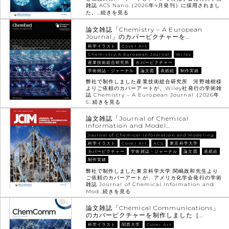
雑誌 ACS Nano（2026年4月発刊）に採用されまし
た。…
続きを見る
論文雑誌「Chemistry – A European
Journal」のカバーピクチャーを…
科学イラスト
Cover Art
Chemistry A European Journal
Wiley
産業技術総合研究所
カバーピクチャー
学術雑誌・ジャーナル
論文図
表紙絵
制作実績
弊社で制作しました産業技術総合研究所 河野雄樹様
よりご依頼のカバーアートが、Wiley社発行の学術雑
誌 Chemistry – A European Journal（2026年
5…
続きを見る
論文雑誌「Journal of Chemical
Information and Model…
Journal of Chemical Information and Modeling
科学イラスト
Cover Art
ACS
東京科学大学
カバーピクチャー
学術雑誌・ジャーナル
論文図
表紙絵
制作実績
弊社で制作しました東京科学大学 関嶋政和先生より
ご依頼のカバーアートが、アメリカ化学会発行の学術
雑誌 Journal of Chemical Information and
Mod…
続きを見る
論文雑誌「Chemical Communications」
のカバーピクチャーを制作しました［…
科学イラスト
関西大学
Cover Art