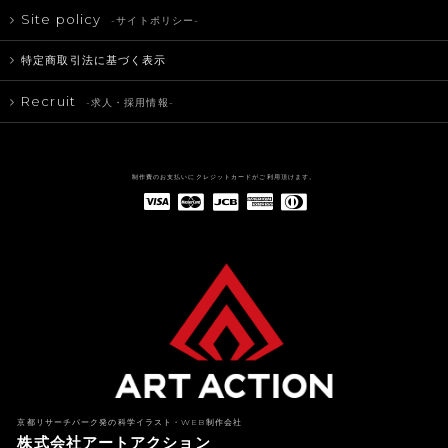
Site policy
-サイトポリシー-
特定商取引法に基づく表示
Recruit
-求人・採用情報-
制作費のお支払いにクレジットカードがご利用頂けます。
American Express(アメリカン・エキスプレス)
Diners Club(ダイナース クラブ)
京都リサーチパーク発の科学イラスト・WEB制作会社
株式会社アートアクション