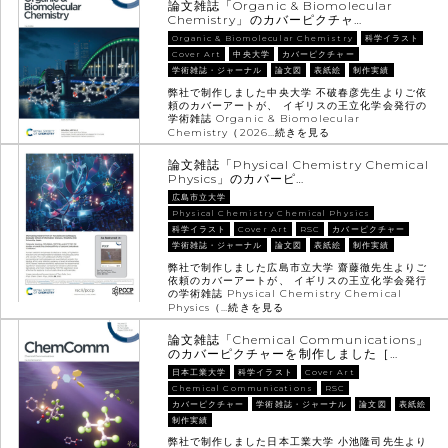
論文雑誌「Organic & Biomolecular
Chemistry」のカバーピクチャ…
Organic & Biomolecular Chemistry
科学イラスト
Cover Art
中央大学
カバーピクチャー
学術雑誌・ジャーナル
論文図
表紙絵
制作実績
弊社で制作しました中央大学 不破春彦先生よりご依
頼のカバーアートが、 イギリスの王立化学会発行の
学術雑誌 Organic & Biomolecular
Chemistry（2026…
続きを見る
論文雑誌「Physical Chemistry Chemical
Physics」のカバーピ…
広島市立大学
Physical Chemistry Chemical Physics
科学イラスト
Cover Art
RSC
カバーピクチャー
学術雑誌・ジャーナル
論文図
表紙絵
制作実績
弊社で制作しました広島市立大学 齋藤徹先生よりご
依頼のカバーアートが、 イギリスの王立化学会発行
の学術雑誌 Physical Chemistry Chemical
Physics（…
続きを見る
論文雑誌「Chemical Communications」
のカバーピクチャーを制作しました［…
日本工業大学
科学イラスト
Cover Art
Chemical Communications
RSC
カバーピクチャー
学術雑誌・ジャーナル
論文図
表紙絵
制作実績
弊社で制作しました日本工業大学 小池隆司先生より