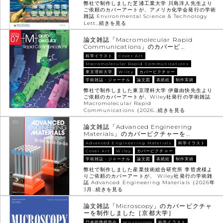
弊社で制作しました芝浦工業大学 川島洋人先生より
ご依頼のカバーアートが、アメリカ化学会発行の学術
雑誌 Environmental Science & Technology
Lett…
続きを見る
論文雑誌「Macromolecular Rapid
Communications」のカバーピ…
科学イラスト
Cover Art
Macromolecular Rapid Communications
東京理科大学
Wiley
カバーピクチャー
学術雑誌・ジャーナル
論文図
表紙絵
制作実績
弊社で制作しました東京理科大学 伊藤由快先生より
ご依頼のカバーアートが、Wiley社発行の学術雑誌
Macromolecular Rapid
Communications（2026…
続きを見る
論文雑誌「Advanced Engineering
Materials」のカバーピクチャーを…
Advanced Engineering Materials
科学イラスト
Cover Art
Wiley
カバーピクチャー
学術雑誌・ジャーナル
論文図
表紙絵
制作実績
弊社で制作しました産業技術総合研究所 李哲虎様よ
りご依頼のカバーアートが、 Wiley社発行の学術雑
誌 Advanced Engineering Materials（2026年
3月…
続きを見る
論文雑誌「Microscopy」のカバーピクチャ
ーを制作しました［京都大学］
日本顕微鏡学会
Microscopy
科学イラスト