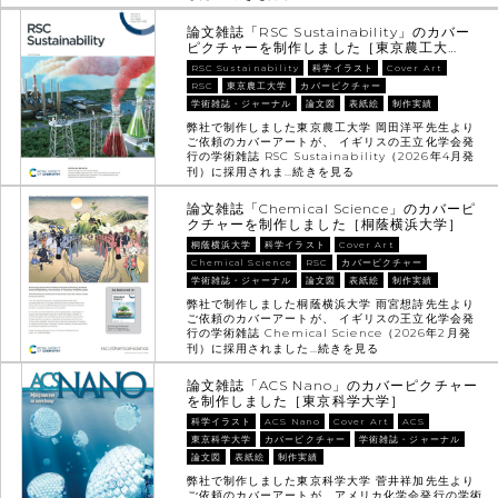
論文雑誌「RSC Sustainability」のカバー
ピクチャーを制作しました［東京農工大…
RSC Sustainability
科学イラスト
Cover Art
RSC
東京農工大学
カバーピクチャー
学術雑誌・ジャーナル
論文図
表紙絵
制作実績
弊社で制作しました東京農工大学 岡田洋平先生より
ご依頼のカバーアートが、 イギリスの王立化学会発
行の学術雑誌 RSC Sustainability（2026年4月発
刊）に採用されま…
続きを見る
論文雑誌「Chemical Science」のカバーピ
クチャーを制作しました［桐蔭横浜大学］
桐蔭横浜大学
科学イラスト
Cover Art
Chemical Science
RSC
カバーピクチャー
学術雑誌・ジャーナル
論文図
表紙絵
制作実績
弊社で制作しました桐蔭横浜大学 雨宮想詩先生より
ご依頼のカバーアートが、 イギリスの王立化学会発
行の学術雑誌 Chemical Science（2026年2月発
刊）に採用されました…
続きを見る
論文雑誌「ACS Nano」のカバーピクチャー
を制作しました［東京科学大学］
科学イラスト
ACS Nano
Cover Art
ACS
東京科学大学
カバーピクチャー
学術雑誌・ジャーナル
論文図
表紙絵
制作実績
弊社で制作しました東京科学大学 菅井祥加先生より
ご依頼のカバーアートが、アメリカ化学会発行の学術