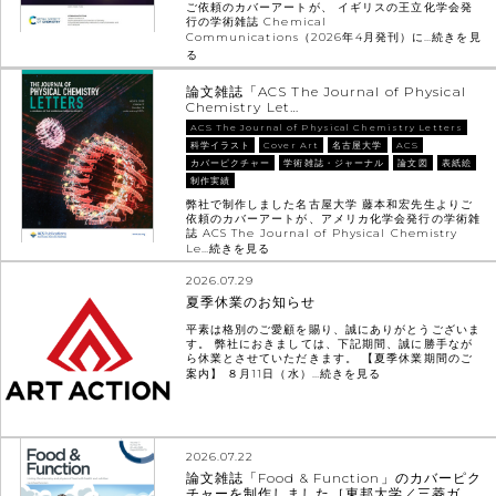
ご依頼のカバーアートが、 イギリスの王立化学会発
行の学術雑誌 Chemical
Communications（2026年4月発刊）に…
続きを見
る
論文雑誌「ACS The Journal of Physical
Chemistry Let…
ACS The Journal of Physical Chemistry Letters
科学イラスト
Cover Art
名古屋大学
ACS
カバーピクチャー
学術雑誌・ジャーナル
論文図
表紙絵
制作実績
弊社で制作しました名古屋大学 藤本和宏先生よりご
依頼のカバーアートが、アメリカ化学会発行の学術雑
誌 ACS The Journal of Physical Chemistry
Le…
続きを見る
2026.07.29
夏季休業のお知らせ
平素は格別のご愛顧を賜り、誠にありがとうございま
す。 弊社におきましては、下記期間、誠に勝手なが
ら休業とさせていただきます。 【夏季休業期間のご
案内】 ８月11日（水）…
続きを見る
2026.07.22
論文雑誌「Food & Function」のカバーピク
チャーを制作しました［東邦大学／三菱ガ…