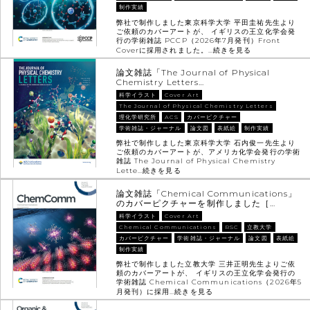
制作実績
弊社で制作しました東京科学大学 平田圭祐先生より
ご依頼のカバーアートが、 イギリスの王立化学会発
行の学術雑誌 PCCP（2026年7月発刊）Front
Coverに採用されました。…
続きを見る
論文雑誌「The Journal of Physical
Chemistry Letters…
科学イラスト
Cover Art
The Journal of Physical Chemistry Letters
理化学研究所
ACS
カバーピクチャー
学術雑誌・ジャーナル
論文図
表紙絵
制作実績
弊社で制作しました東京科学大学 石内俊一先生より
ご依頼のカバーアートが、アメリカ化学会発行の学術
雑誌 The Journal of Physical Chemistry
Lette…
続きを見る
論文雑誌「Chemical Communications」
のカバーピクチャーを制作しました［…
科学イラスト
Cover Art
Chemical Communications
RSC
立教大学
カバーピクチャー
学術雑誌・ジャーナル
論文図
表紙絵
制作実績
弊社で制作しました立教大学 三井正明先生よりご依
頼のカバーアートが、 イギリスの王立化学会発行の
学術雑誌 Chemical Communications（2026年5
月発刊）に採用…
続きを見る