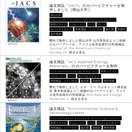
論文雑誌「JACS」のカバーピクチャーを制
作しました［岡山大学］
岡山大学
Journal of the American Chemical Society
科学イラスト
Cover Art
ACS
JACS
カバーピクチャー
学術雑誌・ジャーナル
論文図
表紙絵
制作実績
弊社で制作しました岡山大学 山方啓先生よりご依頼
のカバーアートが、アメリカ化学会発行の学術雑誌
Journal of the American Chemical
Society（2…
続きを見る
論文雑誌「ACS Applied Energy
Materials」のカバーピクチャーを制作…
ACS Applied Energy Materials
科学イラスト
Cover Art
ACS
カバーピクチャー
学術雑誌・ジャーナル
論文図
表紙絵
制作実績
弊社で制作しました エヌ・イー ケムキャット株式会
社 青木智史様よりご依頼のカバーアートが、アメリ
カ化学会発行の学術雑誌 ACS Applied Energy
Materials（…
続きを見る
論文雑誌「Environmental Science &
Technology Letter…
Environmental Science & Technology Letters
科学イラスト
Cover Art
ACS
カバーピクチャー
学術雑誌・ジャーナル
論文図
表紙絵
制作実績