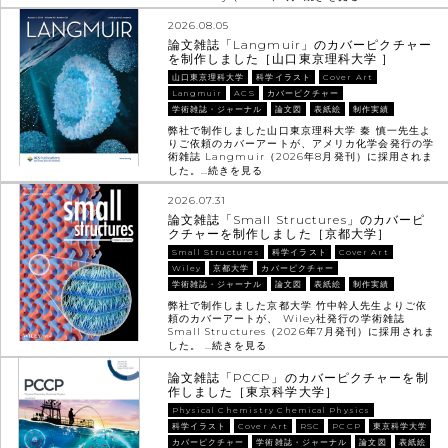
2026.08.05
論文雑誌「Langmuir」のカバーピクチャー
を制作しました［山口東京理科大学 ］
山口東京理科大学
科学イラスト
Cover Art
Langmuir
ACS
カバーピクチャー
学術雑誌・ジャーナル
論文図
表紙絵
制作実績
弊社で制作しました山口東京理科大学 秦 慎一先生よ
りご依頼のカバーアートが、アメリカ化学会発行の学
術雑誌 Langmuir（2026年8月発刊）に採用されま
した。…
続きを見る
2026.07.31
論文雑誌「Small Structures」のカバーピ
クチャーを制作しました［京都大学］
Small Structures
科学イラスト
Cover Art
Wiley
京都大学
カバーピクチャー
学術雑誌・ジャーナル
論文図
表紙絵
制作実績
弊社で制作しました京都大学 竹中幹人先生よりご依
頼のカバーアートが、 Wiley社発行の学術雑誌
Small Structures（2026年7月発刊）に採用されま
した。 …
続きを見る
論文雑誌「PCCP」のカバーピクチャーを制
作しました［東京科学大学］
Physical Chemistry Chemical Physics
科学イラスト
Cover Art
RSC
PCCP
東京科学大学
カバーピクチャー
学術雑誌・ジャーナル
論文図
表紙絵