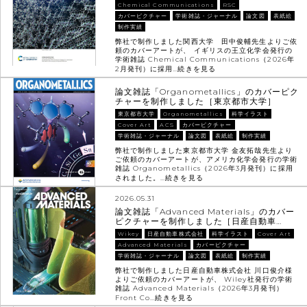
Chemical Communications
RSC
カバーピクチャー
学術雑誌・ジャーナル
論文図
表紙絵
制作実績
弊社で制作しました関西大学 田中俊輔先生よりご依
頼のカバーアートが、 イギリスの王立化学会発行の
学術雑誌 Chemical Communications（2026年
2月発刊）に採用…
続きを見る
論文雑誌「Organometallics」のカバーピク
チャーを制作しました［東京都市大学］
東京都市大学
Organometallics
科学イラスト
Cover Art
ACS
カバーピクチャー
学術雑誌・ジャーナル
論文図
表紙絵
制作実績
弊社で制作しました東京都市大学 金友拓哉先生より
ご依頼のカバーアートが、アメリカ化学会発行の学術
雑誌 Organometallics（2026年3月発刊）に採用
されました。…
続きを見る
2026.05.31
論文雑誌「Advanced Materials」のカバー
ピクチャーを制作しました［日産自動車…
Wikey
日産自動車株式会社
科学イラスト
Cover Art
Advanced Materials
カバーピクチャー
学術雑誌・ジャーナル
論文図
表紙絵
制作実績
弊社で制作しました日産自動車株式会社 川口俊介様
よりご依頼のカバーアートが、 Wiley社発行の学術
雑誌 Advanced Materials（2026年3月発刊）
Front Co…
続きを見る