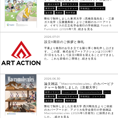
三菱ガス化学
科学イラスト
Cover Art
RSC
東邦大学
カバーピクチャー
学術雑誌・ジャーナル
論文図
表紙絵
制作実績
弊社で制作しました東邦大学（髙橋良哉先生）・三菱
ガス化学（玉腰優典様）よりご依頼のカバーアート
が、イギリスの王立化学会発行の学術雑誌 Food &
Function（2026年7月…
続きを見る
2026.07.01
設立8期目のご挨拶と御礼
平素より格別のお引き立てを賜り厚く御礼申し上げま
す。 この度、株式会社アートアクションは2026年7
月1日をもちまして設立8期目を迎えることができまし
た。 これも皆様のご厚情と…
続きを見る
2026.06.30
論文雑誌「Macromolecules」のカバーピク
チャーを制作しました［京都大学］
科学イラスト
Cover Art
Macromolecules
ACS
京都大学
カバーピクチャー
学術雑誌・ジャーナル
論文図
表紙絵
制作実績
弊社で制作しました京都大学 西川剛先生よりご依頼
のカバーアートが、アメリカ化学会発行の学術雑誌
Macromolecules（2026年5月発刊）に採用されま
した。…
続きを見る