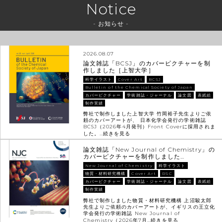
Notice
- お知らせ -
2026.08.07
論文雑誌「BCSJ」のカバーピクチャーを制
作しました［上智大学］
科学イラスト
Cover Art
BCSJ
Bulletin of the Chemical Society of Japan
カバーピクチャー
学術雑誌・ジャーナル
論文図
表紙絵
制作実績
弊社で制作しました上智大学 竹岡裕子先生よりご依
頼のカバーアートが、 日本化学会発行の学術雑誌
BCSJ（2026年4月発刊）Front Coverに採用されま
した。…
続きを見る
論文雑誌「New Journal of Chemistry」の
カバーピクチャーを制作しました…
New Journal of Chemistry
科学イラスト
物質・材料研究機構
Cover Art
RSC
カバーピクチャー
学術雑誌・ジャーナル
論文図
表紙絵
制作実績
弊社で制作しました物質・材料研究機構 上沼駿太郎
先生よりご依頼のカバーアートが、イギリスの王立化
学会発行の学術雑誌 New Journal of
Chemistry（2026年7月…
続きを見る