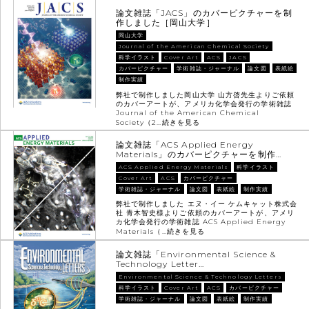
論文雑誌「JACS」のカバーピクチャーを制
作しました［岡山大学］
岡山大学
Journal of the American Chemical Society
科学イラスト
Cover Art
ACS
JACS
カバーピクチャー
学術雑誌・ジャーナル
論文図
表紙絵
制作実績
弊社で制作しました岡山大学 山方啓先生よりご依頼
のカバーアートが、アメリカ化学会発行の学術雑誌
Journal of the American Chemical
Society（2…
続きを見る
論文雑誌「ACS Applied Energy
Materials」のカバーピクチャーを制作…
ACS Applied Energy Materials
科学イラスト
Cover Art
ACS
カバーピクチャー
学術雑誌・ジャーナル
論文図
表紙絵
制作実績
弊社で制作しました エヌ・イー ケムキャット株式会
社 青木智史様よりご依頼のカバーアートが、アメリ
カ化学会発行の学術雑誌 ACS Applied Energy
Materials（…
続きを見る
論文雑誌「Environmental Science &
Technology Letter…
Environmental Science & Technology Letters
科学イラスト
Cover Art
ACS
カバーピクチャー
学術雑誌・ジャーナル
論文図
表紙絵
制作実績