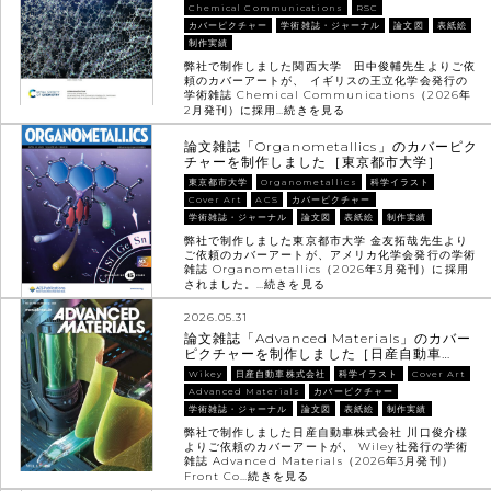
Chemical Communications
RSC
カバーピクチャー
学術雑誌・ジャーナル
論文図
表紙絵
制作実績
弊社で制作しました関西大学 田中俊輔先生よりご依
頼のカバーアートが、 イギリスの王立化学会発行の
学術雑誌 Chemical Communications（2026年
2月発刊）に採用…
続きを見る
論文雑誌「Organometallics」のカバーピク
チャーを制作しました［東京都市大学］
東京都市大学
Organometallics
科学イラスト
Cover Art
ACS
カバーピクチャー
学術雑誌・ジャーナル
論文図
表紙絵
制作実績
弊社で制作しました東京都市大学 金友拓哉先生より
ご依頼のカバーアートが、アメリカ化学会発行の学術
雑誌 Organometallics（2026年3月発刊）に採用
されました。…
続きを見る
2026.05.31
論文雑誌「Advanced Materials」のカバー
ピクチャーを制作しました［日産自動車…
Wikey
日産自動車株式会社
科学イラスト
Cover Art
Advanced Materials
カバーピクチャー
学術雑誌・ジャーナル
論文図
表紙絵
制作実績
弊社で制作しました日産自動車株式会社 川口俊介様
よりご依頼のカバーアートが、 Wiley社発行の学術
雑誌 Advanced Materials（2026年3月発刊）
Front Co…
続きを見る