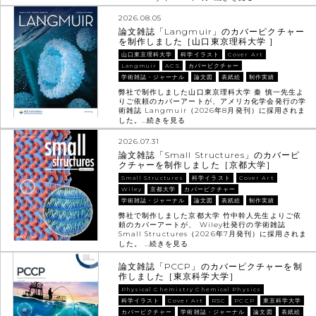
2026.08.05
論文雑誌「Langmuir」のカバーピクチャー
を制作しました［山口東京理科大学 ］
山口東京理科大学
科学イラスト
Cover Art
Langmuir
ACS
カバーピクチャー
学術雑誌・ジャーナル
論文図
表紙絵
制作実績
弊社で制作しました山口東京理科大学 秦 慎一先生よ
りご依頼のカバーアートが、アメリカ化学会発行の学
術雑誌 Langmuir（2026年8月発刊）に採用されま
した。…
続きを見る
2026.07.31
論文雑誌「Small Structures」のカバーピ
クチャーを制作しました［京都大学］
Small Structures
科学イラスト
Cover Art
Wiley
京都大学
カバーピクチャー
学術雑誌・ジャーナル
論文図
表紙絵
制作実績
弊社で制作しました京都大学 竹中幹人先生よりご依
頼のカバーアートが、 Wiley社発行の学術雑誌
Small Structures（2026年7月発刊）に採用されま
した。 …
続きを見る
論文雑誌「PCCP」のカバーピクチャーを制
作しました［東京科学大学］
Physical Chemistry Chemical Physics
科学イラスト
Cover Art
RSC
PCCP
東京科学大学
カバーピクチャー
学術雑誌・ジャーナル
論文図
表紙絵