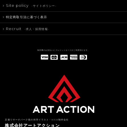
Site policy
-サイトポリシー-
特定商取引法に基づく表示
Recruit
-求人・採用情報-
制作費のお支払いにクレジットカードがご利用頂けます。
American Express(アメリカン・エキスプレス)
Diners Club(ダイナース クラブ)
京都リサーチパーク発の科学イラスト・WEB制作会社
株式会社アートアクション