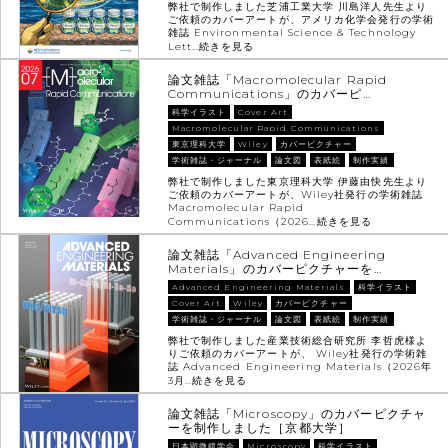
弊社で制作しました芝浦工業大学 川島洋人先生より
ご依頼のカバーアートが、アメリカ化学会発行の学術
雑誌 Environmental Science & Technology
Lett…
続きを見る
論文雑誌「Macromolecular Rapid
Communications」のカバーピ…
科学イラスト
Cover Art
Macromolecular Rapid Communications
東京理科大学
Wiley
カバーピクチャー
学術雑誌・ジャーナル
論文図
表紙絵
制作実績
弊社で制作しました東京理科大学 伊藤由快先生より
ご依頼のカバーアートが、Wiley社発行の学術雑誌
Macromolecular Rapid
Communications（2026…
続きを見る
論文雑誌「Advanced Engineering
Materials」のカバーピクチャーを…
Advanced Engineering Materials
科学イラスト
Cover Art
Wiley
カバーピクチャー
学術雑誌・ジャーナル
論文図
表紙絵
制作実績
弊社で制作しました産業技術総合研究所 李哲虎様よ
りご依頼のカバーアートが、 Wiley社発行の学術雑
誌 Advanced Engineering Materials（2026年
3月…
続きを見る
論文雑誌「Microscopy」のカバーピクチャ
ーを制作しました［京都大学］
日本顕微鏡学会
Microscopy
科学イラスト