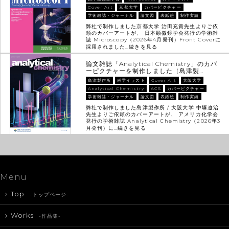
Cover Art
京都大学
カバーピクチャー
学術雑誌・ジャーナル
論文図
表紙絵
制作実績
弊社で制作しました京都大学 治田充貴先生よりご依
頼のカバーアートが、 日本顕微鏡学会発行の学術雑
誌 Microscopy（2026年4月発刊）Front Coverに
採用されました…
続きを見る
論文雑誌「Analytical Chemistry」のカバ
ーピクチャーを制作しました［島津製…
島津製作所
科学イラスト
Cover Art
大阪大学
Analytical Chemistry
ACS
カバーピクチャー
学術雑誌・ジャーナル
論文図
表紙絵
制作実績
弊社で制作しました島津製作所 / 大阪大学 中塚遼治
先生よりご依頼のカバーアートが、 アメリカ化学会
発行の学術雑誌 Analytical Chemistry（2026年3
月発刊）に…
続きを見る
Menu
Top
-トップページ-
Works
-作品集-