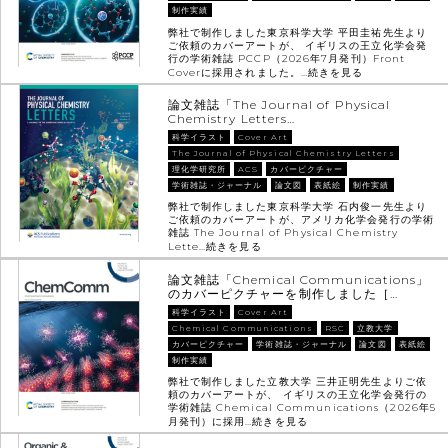
制作実績
弊社で制作しました東京科学大学 平田圭祐先生より
ご依頼のカバーアートが、 イギリスの王立化学会発
行の学術雑誌 PCCP（2026年7月発刊）Front
Coverに採用されました。…
続きを見る
論文雑誌「The Journal of Physical
Chemistry Letters…
科学イラスト
Cover Art
The Journal of Physical Chemistry Letters
理化学研究所
ACS
カバーピクチャー
学術雑誌・ジャーナル
論文図
表紙絵
制作実績
弊社で制作しました東京科学大学 石内俊一先生より
ご依頼のカバーアートが、アメリカ化学会発行の学術
雑誌 The Journal of Physical Chemistry
Lette…
続きを見る
論文雑誌「Chemical Communications」
のカバーピクチャーを制作しました［…
科学イラスト
Cover Art
Chemical Communications
RSC
立教大学
カバーピクチャー
学術雑誌・ジャーナル
論文図
表紙絵
制作実績
弊社で制作しました立教大学 三井正明先生よりご依
頼のカバーアートが、 イギリスの王立化学会発行の
学術雑誌 Chemical Communications（2026年5
月発刊）に採用…
続きを見る