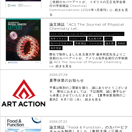
ご依頼のカバーアートが、 イギリスの王立化学会発
行の学術雑誌 Chemical
Communications（2026年4月発刊）に…
続きを見
る
論文雑誌「ACS The Journal of Physical
Chemistry Let…
ACS The Journal of Physical Chemistry Letters
科学イラスト
Cover Art
名古屋大学
ACS
カバーピクチャー
学術雑誌・ジャーナル
論文図
表紙絵
制作実績
弊社で制作しました名古屋大学 藤本和宏先生よりご
依頼のカバーアートが、アメリカ化学会発行の学術雑
誌 ACS The Journal of Physical Chemistry
Le…
続きを見る
2026.07.29
夏季休業のお知らせ
平素は格別のご愛顧を賜り、誠にありがとうございま
す。 弊社におきましては、下記期間、誠に勝手なが
ら休業とさせていただきます。 【夏季休業期間のご
案内】 ８月11日（水）…
続きを見る
2026.07.22
論文雑誌「Food & Function」のカバーピク
チャーを制作しました［東邦大学／三菱ガ…