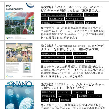
論文雑誌「RSC Sustainability」のカバー
ピクチャーを制作しました［東京農工大…
RSC Sustainability
科学イラスト
Cover Art
RSC
東京農工大学
カバーピクチャー
学術雑誌・ジャーナル
論文図
表紙絵
制作実績
弊社で制作しました東京農工大学 岡田洋平先生より
ご依頼のカバーアートが、 イギリスの王立化学会発
行の学術雑誌 RSC Sustainability（2026年4月発
刊）に採用されま…
続きを見る
論文雑誌「Chemical Science」のカバーピ
クチャーを制作しました［桐蔭横浜大学］
桐蔭横浜大学
科学イラスト
Cover Art
Chemical Science
RSC
カバーピクチャー
学術雑誌・ジャーナル
論文図
表紙絵
制作実績
弊社で制作しました桐蔭横浜大学 雨宮想詩先生より
ご依頼のカバーアートが、 イギリスの王立化学会発
行の学術雑誌 Chemical Science（2026年2月発
刊）に採用されました…
続きを見る
論文雑誌「ACS Nano」のカバーピクチャー
を制作しました［東京科学大学］
科学イラスト
ACS Nano
Cover Art
ACS
東京科学大学
カバーピクチャー
学術雑誌・ジャーナル
論文図
表紙絵
制作実績
弊社で制作しました東京科学大学 菅井祥加先生より
ご依頼のカバーアートが、アメリカ化学会発行の学術