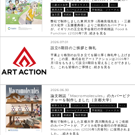
三菱ガス化学
科学イラスト
Cover Art
RSC
東邦大学
カバーピクチャー
学術雑誌・ジャーナル
論文図
表紙絵
制作実績
弊社で制作しました東邦大学（髙橋良哉先生）・三菱
ガス化学（玉腰優典様）よりご依頼のカバーアート
が、イギリスの王立化学会発行の学術雑誌 Food &
Function（2026年7月…
続きを見る
2026.07.01
設立8期目のご挨拶と御礼
平素より格別のお引き立てを賜り厚く御礼申し上げま
す。 この度、株式会社アートアクションは2026年7
月1日をもちまして設立8期目を迎えることができまし
た。 これも皆様のご厚情と…
続きを見る
2026.06.30
論文雑誌「Macromolecules」のカバーピク
チャーを制作しました［京都大学］
科学イラスト
Cover Art
Macromolecules
ACS
京都大学
カバーピクチャー
学術雑誌・ジャーナル
論文図
表紙絵
制作実績
弊社で制作しました京都大学 西川剛先生よりご依頼
のカバーアートが、アメリカ化学会発行の学術雑誌
Macromolecules（2026年5月発刊）に採用されま
した。…
続きを見る