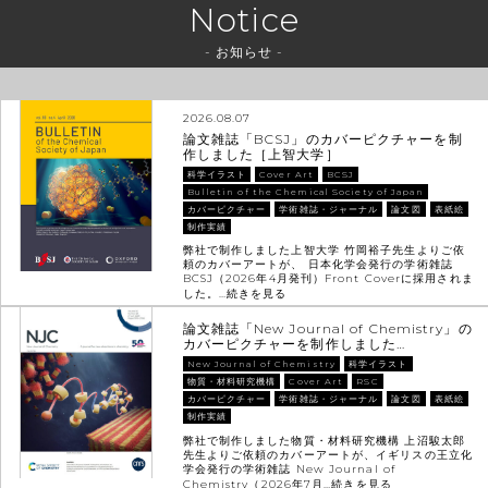
Notice
- お知らせ -
2026.08.07
論文雑誌「BCSJ」のカバーピクチャーを制
作しました［上智大学］
科学イラスト
Cover Art
BCSJ
Bulletin of the Chemical Society of Japan
カバーピクチャー
学術雑誌・ジャーナル
論文図
表紙絵
制作実績
弊社で制作しました上智大学 竹岡裕子先生よりご依
頼のカバーアートが、 日本化学会発行の学術雑誌
BCSJ（2026年4月発刊）Front Coverに採用されま
した。…
続きを見る
論文雑誌「New Journal of Chemistry」の
カバーピクチャーを制作しました…
New Journal of Chemistry
科学イラスト
物質・材料研究機構
Cover Art
RSC
カバーピクチャー
学術雑誌・ジャーナル
論文図
表紙絵
制作実績
弊社で制作しました物質・材料研究機構 上沼駿太郎
先生よりご依頼のカバーアートが、イギリスの王立化
学会発行の学術雑誌 New Journal of
Chemistry（2026年7月…
続きを見る