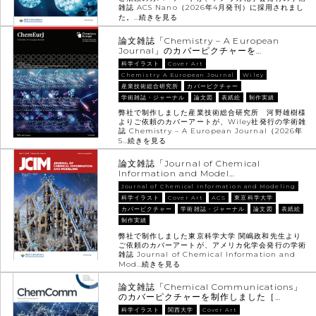
雑誌 ACS Nano（2026年4月発刊）に採用されまし
た。…
続きを見る
論文雑誌「Chemistry – A European
Journal」のカバーピクチャーを…
科学イラスト
Cover Art
Chemistry A European Journal
Wiley
産業技術総合研究所
カバーピクチャー
学術雑誌・ジャーナル
論文図
表紙絵
制作実績
弊社で制作しました産業技術総合研究所 河野雄樹様
よりご依頼のカバーアートが、Wiley社発行の学術雑
誌 Chemistry – A European Journal（2026年
5…
続きを見る
論文雑誌「Journal of Chemical
Information and Model…
Journal of Chemical Information and Modeling
科学イラスト
Cover Art
ACS
東京科学大学
カバーピクチャー
学術雑誌・ジャーナル
論文図
表紙絵
制作実績
弊社で制作しました東京科学大学 関嶋政和先生より
ご依頼のカバーアートが、アメリカ化学会発行の学術
雑誌 Journal of Chemical Information and
Mod…
続きを見る
論文雑誌「Chemical Communications」
のカバーピクチャーを制作しました［…
科学イラスト
関西大学
Cover Art