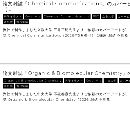
論文雑誌「Chemical Communications」のカ
［…
科学イラスト
Cover Art
Chemical Communications
RSC
立教大学
カバーピ
表紙絵
制作実績
弊社で制作しました立教大学 三井正明先生よりご依頼のカバーアートが、
誌 Chemical Communications（2026年5月発刊）に採用…
続きを見る
論文雑誌「Organic & Biomolecular Chemist
Organic & Biomolecular Chemistry
科学イラスト
Cover Art
中央大学
カバー
表紙絵
制作実績
弊社で制作しました中央大学 不破春彦先生よりご依頼のカバーアートが、
誌 Organic & Biomolecular Chemistry（2026…
続きを見る