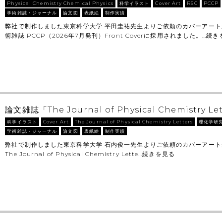
Physical Chemistry Chemical Physics
科学イラスト
Cover Art
RSC
PCCP
学術雑誌・ジャーナル
論文図
表紙絵
制作実績
弊社で制作しました東京科学大学 平田圭祐先生よりご依頼のカバーアート
術雑誌 PCCP（2026年7月発刊）Front Coverに採用されました。…
続き
論文雑誌「The Journal of Physical Chemistry Let
科学イラスト
Cover Art
The Journal of Physical Chemistry Letters
理化学研
学術雑誌・ジャーナル
論文図
表紙絵
制作実績
弊社で制作しました東京科学大学 石内俊一先生よりご依頼のカバーアー
The Journal of Physical Chemistry Lette…
続きを見る