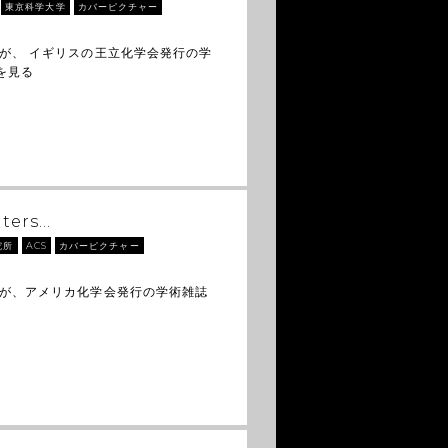
東京科学大学
カバーピクチャー
が、 イギリスの王立化学会発行の学
を見る
ters…
究所
ACS
カバーピクチャー
トが、アメリカ化学会発行の学術雑誌