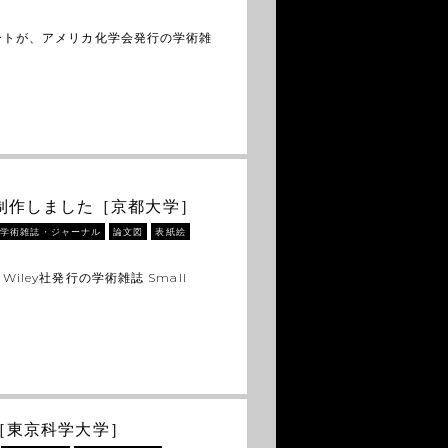
ートが、アメリカ化学会発行の学術雑
ーを制作しました［京都大学］
学術雑誌・ジャーナル
論文図
表紙絵
ley社発行の学術雑誌 Small
［東京科学大学］