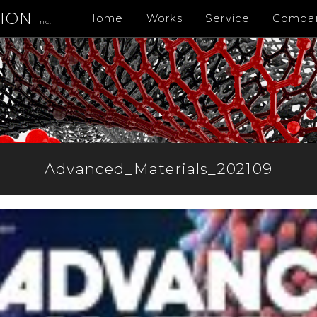
TION
Home
Works
Service
Compa
Inc.
Advanced_Materials_202109