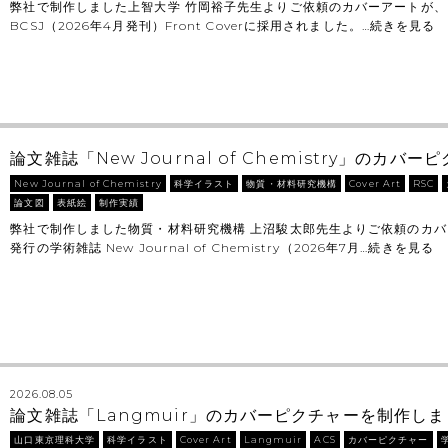
弊社で制作しました上智大学 竹岡裕子先生よりご依頼のカバーアートが、
BCSJ（2026年4月発刊）Front Coverに採用されました。…
続きを見る
論文雑誌「New Journal of Chemistry」のカ
New Journal of Chemistry
科学イラスト
物質・材料研究機構
Cover Art
RSC
論文図
表紙絵
制作実績
弊社で制作しました物質・材料研究機構 上沼駿太郎先生よりご依頼のカ
発行の学術雑誌 New Journal of Chemistry（2026年7月…
続きを見る
2026.08.05
論文雑誌「Langmuir」のカバーピクチャーを制作し
山口東京理科大学
科学イラスト
Cover Art
Langmuir
ACS
カバーピクチャー