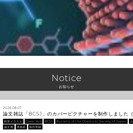
Notice
- お知らせ -
2026.08.07
論文雑誌「BCSJ」のカバーピクチャーを制作しました
科学イラスト
Cover Art
BCSJ
Bulletin of the Chemical Society of Japan
論文図
表紙絵
制作実績