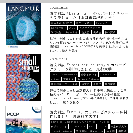
2026.08.05
論文雑誌「Langmuir」のカバーピクチャー
を制作しました［山口東京理科大学 ］
山口東京理科大学
科学イラスト
Cover Art
Langmuir
ACS
カバーピクチャー
学術雑誌・ジャーナル
論文図
表紙絵
制作実績
弊社で制作しました山口東京理科大学 秦 慎一先生よ
りご依頼のカバーアートが、アメリカ化学会発行の学
術雑誌 Langmuir（2026年8月発刊）に採用されま
した。…
続きを見る
2026.07.31
論文雑誌「Small Structures」のカバーピ
クチャーを制作しました［京都大学］
Small Structures
科学イラスト
Cover Art
Wiley
京都大学
カバーピクチャー
学術雑誌・ジャーナル
論文図
表紙絵
制作実績
弊社で制作しました京都大学 竹中幹人先生よりご依
頼のカバーアートが、 Wiley社発行の学術雑誌
Small Structures（2026年7月発刊）に採用されま
した。 …
続きを見る
論文雑誌「PCCP」のカバーピクチャーを制
作しました［東京科学大学］
Physical Chemistry Chemical Physics
科学イラスト
Cover Art
RSC
PCCP
東京科学大学
カバーピクチャー
学術雑誌・ジャーナル
論文図
表紙絵