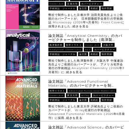
Cover Art
京都大学
カバーピクチャー
学術雑誌・ジャーナル
論文図
表紙絵
制作実績
弊社で制作しました京都大学 治田充貴先生よりご依
頼のカバーアートが、 日本顕微鏡学会発行の学術雑
誌 Microscopy（2026年4月発刊）Front Coverに
採用されました…
続きを見る
論文雑誌「Analytical Chemistry」のカバ
ーピクチャーを制作しました［島津製…
島津製作所
科学イラスト
Cover Art
大阪大学
Analytical Chemistry
ACS
カバーピクチャー
学術雑誌・ジャーナル
論文図
表紙絵
制作実績
弊社で制作しました島津製作所 / 大阪大学 中塚遼治
先生よりご依頼のカバーアートが、 アメリカ化学会
発行の学術雑誌 Analytical Chemistry（2026年3
月発刊）に…
続きを見る
論文雑誌「Advanced Functional
Materials」のカバーピクチャーを制…
科学イラスト
Advanced Functional Materials
Cover Art
東京大学
Wiley
カバーピクチャー
学術雑誌・ジャーナル
論文図
表紙絵
制作実績
弊社で制作しました東京大学 許斌先生よりご依頼の
カバーアートが、 Wiley社発行の学術雑誌
Advanced Functional Materials（2025年8月発
刊）に採用…
続きを見る
論文雑誌「Advanced Science」のカバーピ