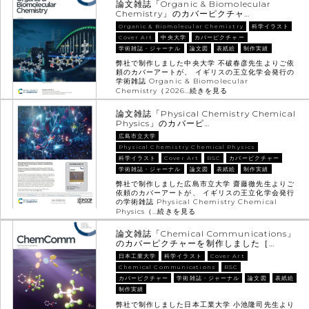
論文雑誌「Organic & Biomolecular
Chemistry」のカバーピクチャ…
Organic & Biomolecular Chemistry
科学イラスト
Cover Art
中央大学
カバーピクチャー
学術雑誌・ジャーナル
論文図
表紙絵
制作実績
弊社で制作しました中央大学 不破春彦先生よりご依
頼のカバーアートが、 イギリスの王立化学会発行の
学術雑誌 Organic & Biomolecular
Chemistry（2026…
続きを見る
論文雑誌「Physical Chemistry Chemical
Physics」のカバーピ…
広島市立大学
Physical Chemistry Chemical Physics
科学イラスト
Cover Art
RSC
カバーピクチャー
学術雑誌・ジャーナル
論文図
表紙絵
制作実績
弊社で制作しました広島市立大学 齋藤徹先生よりご
依頼のカバーアートが、 イギリスの王立化学会発行
の学術雑誌 Physical Chemistry Chemical
Physics（…
続きを見る
論文雑誌「Chemical Communications」
のカバーピクチャーを制作しました［…
日本工業大学
科学イラスト
Cover Art
Chemical Communications
RSC
カバーピクチャー
学術雑誌・ジャーナル
論文図
表紙絵
制作実績
弊社で制作しました日本工業大学 小池隆司先生より