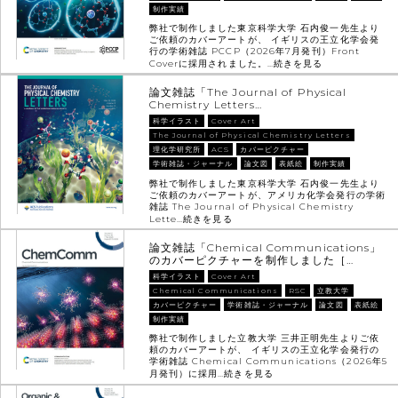
制作実績
弊社で制作しました東京科学大学 石内俊一先生より
ご依頼のカバーアートが、 イギリスの王立化学会発
行の学術雑誌 PCCP（2026年7月発刊）Front
Coverに採用されました。…
続きを見る
論文雑誌「The Journal of Physical
Chemistry Letters…
科学イラスト
Cover Art
The Journal of Physical Chemistry Letters
理化学研究所
ACS
カバーピクチャー
学術雑誌・ジャーナル
論文図
表紙絵
制作実績
弊社で制作しました東京科学大学 石内俊一先生より
ご依頼のカバーアートが、アメリカ化学会発行の学術
雑誌 The Journal of Physical Chemistry
Lette…
続きを見る
論文雑誌「Chemical Communications」
のカバーピクチャーを制作しました［…
科学イラスト
Cover Art
Chemical Communications
RSC
立教大学
カバーピクチャー
学術雑誌・ジャーナル
論文図
表紙絵
制作実績
弊社で制作しました立教大学 三井正明先生よりご依
頼のカバーアートが、 イギリスの王立化学会発行の
学術雑誌 Chemical Communications（2026年5
月発刊）に採用…
続きを見る