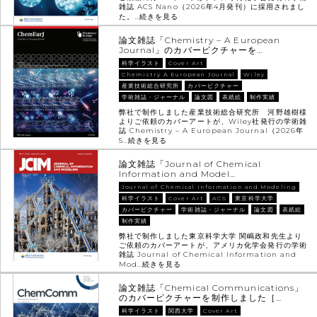
雑誌 ACS Nano（2026年4月発刊）に採用されまし
た。…
続きを見る
論文雑誌「Chemistry – A European
Journal」のカバーピクチャーを…
科学イラスト
Cover Art
Chemistry A European Journal
Wiley
産業技術総合研究所
カバーピクチャー
学術雑誌・ジャーナル
論文図
表紙絵
制作実績
弊社で制作しました産業技術総合研究所 河野雄樹様
よりご依頼のカバーアートが、Wiley社発行の学術雑
誌 Chemistry – A European Journal（2026年
5…
続きを見る
論文雑誌「Journal of Chemical
Information and Model…
Journal of Chemical Information and Modeling
科学イラスト
Cover Art
ACS
東京科学大学
カバーピクチャー
学術雑誌・ジャーナル
論文図
表紙絵
制作実績
弊社で制作しました東京科学大学 関嶋政和先生より
ご依頼のカバーアートが、アメリカ化学会発行の学術
雑誌 Journal of Chemical Information and
Mod…
続きを見る
論文雑誌「Chemical Communications」
のカバーピクチャーを制作しました［…
科学イラスト
関西大学
Cover Art