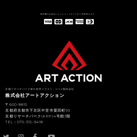
制作費のお支払いにクレジットカードがご利用頂けます。
American Express(アメリカン・エキスプレス)
Diners Club(ダイナース クラブ)
京都リサーチパーク発の科学イラスト・WEB制作会社
株式会社アートアクション
〒600-8815
京都府京都市下京区中堂寺粟田町93
京都リサーチパーク(KRP)4号館3階
TEL：075-315-9418