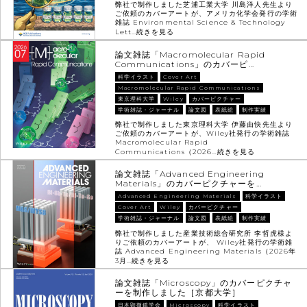
弊社で制作しました芝浦工業大学 川島洋人先生より
ご依頼のカバーアートが、アメリカ化学会発行の学術
雑誌 Environmental Science & Technology
Lett…
続きを見る
論文雑誌「Macromolecular Rapid
Communications」のカバーピ…
科学イラスト
Cover Art
Macromolecular Rapid Communications
東京理科大学
Wiley
カバーピクチャー
学術雑誌・ジャーナル
論文図
表紙絵
制作実績
弊社で制作しました東京理科大学 伊藤由快先生より
ご依頼のカバーアートが、Wiley社発行の学術雑誌
Macromolecular Rapid
Communications（2026…
続きを見る
論文雑誌「Advanced Engineering
Materials」のカバーピクチャーを…
Advanced Engineering Materials
科学イラスト
Cover Art
Wiley
カバーピクチャー
学術雑誌・ジャーナル
論文図
表紙絵
制作実績
弊社で制作しました産業技術総合研究所 李哲虎様よ
りご依頼のカバーアートが、 Wiley社発行の学術雑
誌 Advanced Engineering Materials（2026年
3月…
続きを見る
論文雑誌「Microscopy」のカバーピクチャ
ーを制作しました［京都大学］
日本顕微鏡学会
Microscopy
科学イラスト