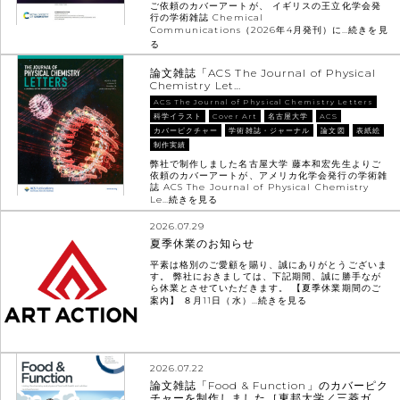
ご依頼のカバーアートが、 イギリスの王立化学会発
行の学術雑誌 Chemical
Communications（2026年4月発刊）に…
続きを見
る
論文雑誌「ACS The Journal of Physical
Chemistry Let…
ACS The Journal of Physical Chemistry Letters
科学イラスト
Cover Art
名古屋大学
ACS
カバーピクチャー
学術雑誌・ジャーナル
論文図
表紙絵
制作実績
弊社で制作しました名古屋大学 藤本和宏先生よりご
依頼のカバーアートが、アメリカ化学会発行の学術雑
誌 ACS The Journal of Physical Chemistry
Le…
続きを見る
2026.07.29
夏季休業のお知らせ
平素は格別のご愛顧を賜り、誠にありがとうございま
す。 弊社におきましては、下記期間、誠に勝手なが
ら休業とさせていただきます。 【夏季休業期間のご
案内】 ８月11日（水）…
続きを見る
2026.07.22
論文雑誌「Food & Function」のカバーピク
チャーを制作しました［東邦大学／三菱ガ…