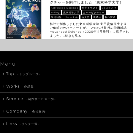
クチャーを制作しました［東京科学大学］
Advanced Science
科学イラスト
Cover Art
Wiley
東京科学大学
カバーピクチャー
学術雑誌・ジャーナル
論文図
表紙絵
制作実績
弊社で制作しました東京科学大学 安田貴信先生より
ご依頼のカバーアートが、 Wiley社発行の学術雑誌
Advanced Science（2025年11月発刊）に採用され
ました。…
続きを見る
Menu
Top
-トップページ-
Works
-作品集-
Service
-制作サービス一覧-
Company
-会社案内-
Links
-リンク一覧-