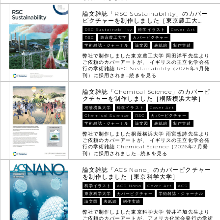
論文雑誌「RSC Sustainability」のカバー
ピクチャーを制作しました［東京農工大…
RSC Sustainability
科学イラスト
Cover Art
RSC
東京農工大学
カバーピクチャー
学術雑誌・ジャーナル
論文図
表紙絵
制作実績
弊社で制作しました東京農工大学 岡田洋平先生より
ご依頼のカバーアートが、 イギリスの王立化学会発
行の学術雑誌 RSC Sustainability（2026年4月発
刊）に採用されま…
続きを見る
論文雑誌「Chemical Science」のカバーピ
クチャーを制作しました［桐蔭横浜大学］
桐蔭横浜大学
科学イラスト
Cover Art
Chemical Science
RSC
カバーピクチャー
学術雑誌・ジャーナル
論文図
表紙絵
制作実績
弊社で制作しました桐蔭横浜大学 雨宮想詩先生より
ご依頼のカバーアートが、 イギリスの王立化学会発
行の学術雑誌 Chemical Science（2026年2月発
刊）に採用されました…
続きを見る
論文雑誌「ACS Nano」のカバーピクチャー
を制作しました［東京科学大学］
科学イラスト
ACS Nano
Cover Art
ACS
東京科学大学
カバーピクチャー
学術雑誌・ジャーナル
論文図
表紙絵
制作実績
弊社で制作しました東京科学大学 菅井祥加先生より
ご依頼のカバーアートが、アメリカ化学会発行の学術