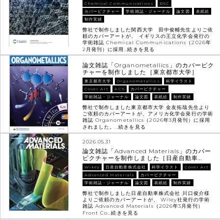
Chemical Communications
RSC
カバーピクチャー
学術雑誌・ジャーナル
論文図
表紙絵
制作実績
弊社で制作しました関西大学 田中俊輔先生よりご依
頼のカバーアートが、 イギリスの王立化学会発行の
学術雑誌 Chemical Communications（2026年
2月発刊）に採用…
続きを見る
論文雑誌「Organometallics」のカバーピク
チャーを制作しました［東京都市大学］
東京都市大学
Organometallics
科学イラスト
Cover Art
ACS
カバーピクチャー
学術雑誌・ジャーナル
論文図
表紙絵
制作実績
弊社で制作しました東京都市大学 金友拓哉先生より
ご依頼のカバーアートが、アメリカ化学会発行の学術
雑誌 Organometallics（2026年3月発刊）に採用
されました。…
続きを見る
2026.05.31
論文雑誌「Advanced Materials」のカバー
ピクチャーを制作しました［日産自動車…
Wikey
日産自動車株式会社
科学イラスト
Cover Art
Advanced Materials
カバーピクチャー
学術雑誌・ジャーナル
論文図
表紙絵
制作実績
弊社で制作しました日産自動車株式会社 川口俊介様
よりご依頼のカバーアートが、 Wiley社発行の学術
雑誌 Advanced Materials（2026年3月発刊）
Front Co…
続きを見る