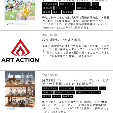
三菱ガス化学
科学イラスト
Cover Art
RSC
東邦大学
カバーピクチャー
学術雑誌・ジャーナル
論文図
表紙絵
制作実績
弊社で制作しました東邦大学（髙橋良哉先生）・三菱
ガス化学（玉腰優典様）よりご依頼のカバーアート
が、イギリスの王立化学会発行の学術雑誌 Food &
Function（2026年7月…
続きを見る
2026.07.01
設立8期目のご挨拶と御礼
平素より格別のお引き立てを賜り厚く御礼申し上げま
す。 この度、株式会社アートアクションは2026年7
月1日をもちまして設立8期目を迎えることができまし
た。 これも皆様のご厚情と…
続きを見る
2026.06.30
論文雑誌「Macromolecules」のカバーピク
チャーを制作しました［京都大学］
科学イラスト
Cover Art
Macromolecules
ACS
京都大学
カバーピクチャー
学術雑誌・ジャーナル
論文図
表紙絵
制作実績
弊社で制作しました京都大学 西川剛先生よりご依頼
のカバーアートが、アメリカ化学会発行の学術雑誌
Macromolecules（2026年5月発刊）に採用されま
した。…
続きを見る