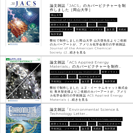
論文雑誌「JACS」のカバーピクチャーを制
作しました［岡山大学］
岡山大学
Journal of the American Chemical Society
科学イラスト
Cover Art
ACS
JACS
カバーピクチャー
学術雑誌・ジャーナル
論文図
表紙絵
制作実績
弊社で制作しました岡山大学 山方啓先生よりご依頼
のカバーアートが、アメリカ化学会発行の学術雑誌
Journal of the American Chemical
Society（2…
続きを見る
論文雑誌「ACS Applied Energy
Materials」のカバーピクチャーを制作…
ACS Applied Energy Materials
科学イラスト
Cover Art
ACS
カバーピクチャー
学術雑誌・ジャーナル
論文図
表紙絵
制作実績
弊社で制作しました エヌ・イー ケムキャット株式会
社 青木智史様よりご依頼のカバーアートが、アメリ
カ化学会発行の学術雑誌 ACS Applied Energy
Materials（…
続きを見る
論文雑誌「Environmental Science &
Technology Letter…
Environmental Science & Technology Letters
科学イラスト
Cover Art
ACS
カバーピクチャー
学術雑誌・ジャーナル
論文図
表紙絵
制作実績